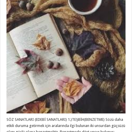
SÖZ SANATLARI (EDEBİ SANATLARI) 1.)TEŞBİH(BENZETME) Sözü daha
etkili duruma getirmek için aralarında ilgi bulunan iki unsurdan güçsüzü
olanı güçlü olana benzetmektir. Benzetmede dört unsur bulunur: