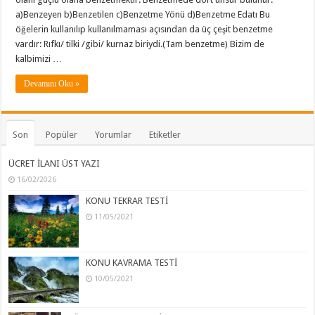
a)Benzeyen b)Benzetilen c)Benzetme Yönü d)Benzetme Edatı Bu
öğelerin kullanılıp kullanılmaması açısından da üç çeşit benzetme
vardır: Rıfkı/ tilki /gibi/ kurnaz biriydi.(Tam benzetme) Bizim de
kalbimizi …
Devamını Oku »
Son
Popüler
Yorumlar
Etiketler
ÜCRET İLANI ÜST YAZI
16/02/2026
KONU TEKRAR TESTİ
11/05/2021
KONU KAVRAMA TESTİ
10/05/2021