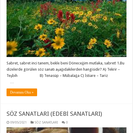
Sabret, sabret inci tanem, bekle beni Döneceğim mutlaka, sabret! 1.Bu
dizelerde görülen söz sanatı aşağıdakilerden hangisidir? A) Tekrir –
Teşbih B) Tenasüp – Mübalağa C) İstiare – Tariz
…
Devamını Oku »
SÖZ SANATLARI (EDEBİ SANATLARI)
09/05/2021
SÖZ SANATLARI
0