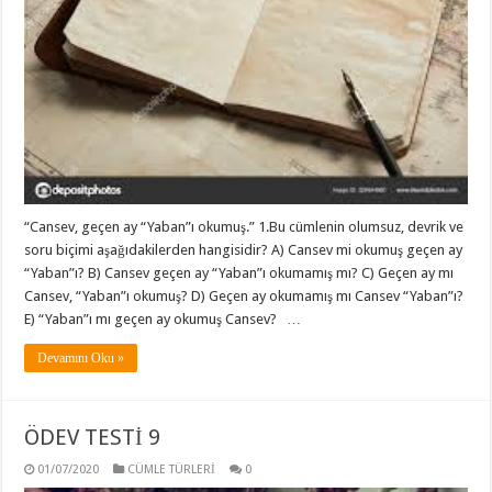
“Cansev, geçen ay “Yaban”ı okumuş.” 1.Bu cümlenin olumsuz, devrik ve
soru biçimi aşağıdakilerden hangisidir? A) Cansev mi okumuş geçen ay
“Yaban”ı? B) Cansev geçen ay “Yaban”ı okumamış mı? C) Geçen ay mı
Cansev, “Yaban”ı okumuş? D) Geçen ay okumamış mı Cansev “Yaban”ı?
E) “Yaban”ı mı geçen ay okumuş Cansev? …
Devamını Oku »
ÖDEV TESTİ 9
01/07/2020
CÜMLE TÜRLERİ
0