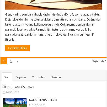
Genç kadın, son bir çabayla dizleri üstünde döndü, sonra ayağa kalktı.
Değneklerden birine tutunarak bir adım attı, sonra bir daha. Değnekleri
birer baston niyetine kullanıyordu şimdi. Çok geçmeden bir demir
parmaklık ortaya çıktı. Parmaklığın üstünde bir arma vardı. 1. Bu
parçada aşağıdakilerin hangisine örnek yoktur? A) isim cümlesi B)
Bileşik …
Devamını Oku »
1
2
»
Sayfa 1 da 2
Son
Popüler
Yorumlar
Etiketler
ÜCRET İLANI ÜST YAZI
16/02/2026
KONU TEKRAR TESTİ
11/05/2021