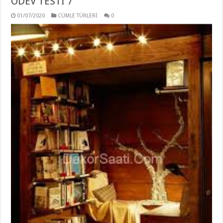
ÖDEV TESTİ 7
01/07/2020
CÜMLE TÜRLERİ
0