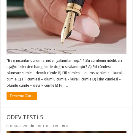
“Bazı insanlar durumlarından yakınırlar hep.” 1.Bu cümlenin nitelikleri
aşağıdakilerden hangisinde doğru sıralanmıştır? A) Fiil cümlesi –
olumsuz cümle – devrik cümle B) Fiil cümlesi – olumsuz cümle – kurallı
cümle C) Fiil cümlesi – olumlu cümle – kurallı cümle D) İsim cümlesi –
olumlu cümle – devrik cümle E) Fiil …
Devamını Oku »
ÖDEV TESTİ 5
01/07/2020
CÜMLE TÜRLERİ
0