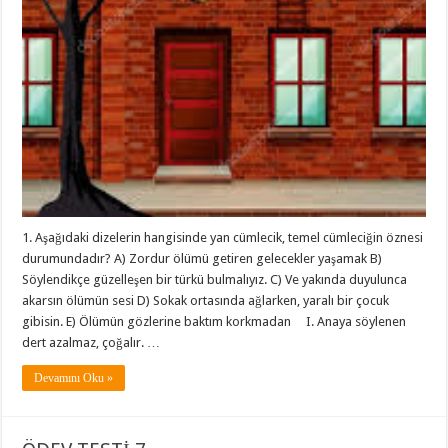
1. Aşağıdaki dizelerin hangisinde yan cümlecik, temel cümleciğin öznesi
durumundadır? A) Zordur ölümü getiren gelecekler yaşamak B)
Söylendikçe güzelleşen bir türkü bulmalıyız. C) Ve yakında duyulunca
akarsın ölümün sesi D) Sokak ortasında ağlarken, yaralı bir çocuk
gibisin. E) Ölümün gözlerine baktım korkmadan I. Anaya söylenen
dert azalmaz, çoğalır. …
Devamını Oku »