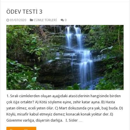
ÖDEV TESTİ 3
01/07/2020
CÜMLE TÜRLERİ
0
1. Sıralı cümlelerden oluşan aşağıdaki atasözlerinin hangisinde birden
çok öğe ortaktır? A) Kötü söyleme eşine, zehir katar aşına. B) Hasta
yatan ölmez, eceli yeten ölür. C) Mart dokuzunda çıra yak, bağ buda. D)
Köylü, misafir kabul etmeyiz demez; konacak konak yoktur der. E)
Güvenme varlığa, düşersin darlığa. I. Sisler …