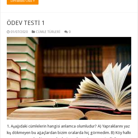
Devamını Oku »
ÖDEV TESTİ 1
01/07/2020
CÜMLE TÜRLERİ
0
1. Aşağıdaki cümlelerin hangisi anlamca olumludur? A) Yapraklarını yaz
kış dökmeyen bu ağaçlardan bizim oralarda hiç görmedim. B) Köy halkı