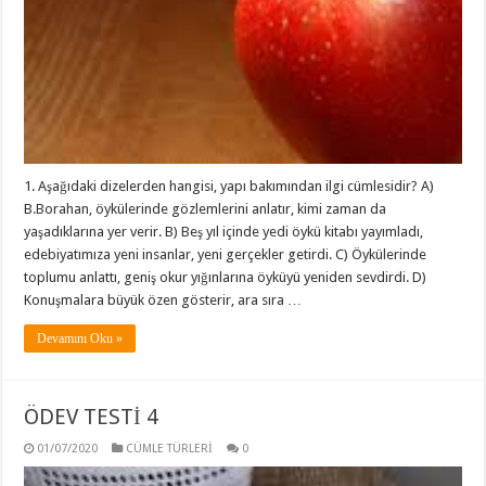
1. Aşağıdaki dizelerden hangisi, yapı bakımından ilgi cümlesidir? A)
B.Borahan, öykülerinde gözlemlerini anlatır, kimi zaman da
yaşadıklarına yer verir. B) Beş yıl içinde yedi öykü kitabı yayımladı,
edebiyatımıza yeni insanlar, yeni gerçekler getirdi. C) Öykülerinde
toplumu anlattı, geniş okur yığınlarına öyküyü yeniden sevdirdi. D)
Konuşmalara büyük özen gösterir, ara sıra …
Devamını Oku »
ÖDEV TESTİ 4
01/07/2020
CÜMLE TÜRLERİ
0