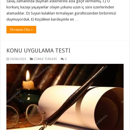
savaş zamanında düşman askerlerine asla geçit vermemiş. C) O
korkunç kazayı yaşayanlar olayın şokunu uzun iç süre üzerlerinden
atamadılar. D) Suyun kulakları tırmalayan gürültüsünden birbirimizi
duymuyorduk. E) Küçükken kardeşimle en …
Devamını Oku »
KONU UYGULAMA TESTİ
30/06/2020
CÜMLE TÜRLERİ
0