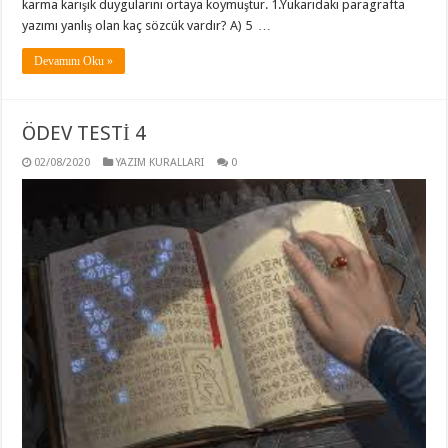
karma karışık duygularını ortaya koymuştur. 1.Yukarıdaki paragrafta
yazımı yanlış olan kaç sözcük vardır? A) 5 …
Devamını Oku »
ÖDEV TESTİ 4
02/08/2020
YAZIM KURALLARI
0