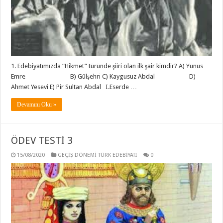
1. Edebiyatımızda “Hikmet” türünde şiiri olan ilk şair kimdir? A) Yunus
Emre B) Gülşehri C) Kaygusuz Abdal D)
Ahmet Yesevi E) Pir Sultan Abdal I.Eserde …
Devamını Oku »
ÖDEV TESTİ 3
15/08/2020
GEÇİŞ DÖNEMİ TÜRK EDEBİYATI
0