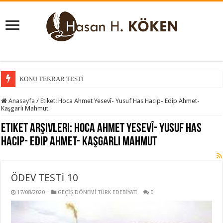
KONU TEKRAR TESTİ
KONU KAVRAMA TESTİ
Anasayfa
/
Etiket:
Hoca Ahmet Yesevî- Yusuf Has Hacip- Edip Ahmet-
Kaşgarlı Mahmut
Etiket Arşivleri:
Hoca Ahmet Yesevî- Yusuf Has
Hacip- Edip Ahmet- Kaşgarlı Mahmut
ÖDEV TESTİ 10
17/08/2020
GEÇİŞ DÖNEMİ TÜRK EDEBİYATI
0