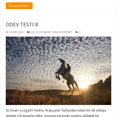
Devamını Oku »
ÖDEV TESTİ 8
16/08/2020
GEÇİŞ DÖNEMİ TÜRK EDEBİYATI
0
(I) Divan-u Lügati’t Türk’te, Arapçanın Türkçeden üstün bir dil olduğu
anlatılır.(II) Kutadgu Bilig, mesnevi tarzında yazılmış didaktik bir