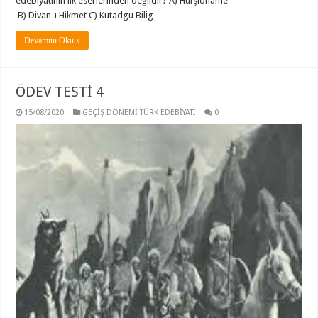
edebiyatının ilk eserlerinden değildir? A) Hurşidname
B) Divan-ı Hikmet C) Kutadgu Bilig …
Devamını Oku »
ÖDEV TESTİ 4
15/08/2020
GEÇİŞ DÖNEMİ TÜRK EDEBİYATI
0