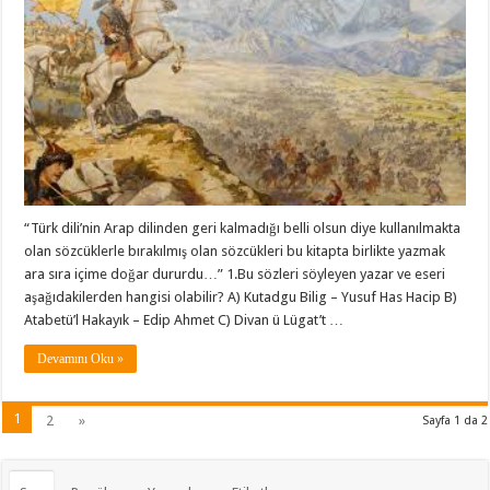
“Türk dili’nin Arap dilinden geri kalmadığı belli olsun diye kullanılmakta
olan sözcüklerle bırakılmış olan sözcükleri bu kitapta birlikte yazmak
ara sıra içime doğar dururdu…” 1.Bu sözleri söyleyen yazar ve eseri
aşağıdakilerden hangisi olabilir? A) Kutadgu Bilig – Yusuf Has Hacip B)
Atabetü’l Hakayık – Edip Ahmet C) Divan ü Lügat’t …
Devamını Oku »
1
2
»
Sayfa 1 da 2