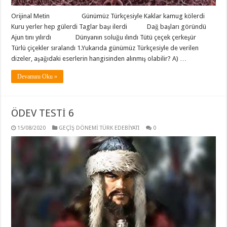
Orijinal Metin Günümüz Türkçesiyle Kaklar kamug kölerdi
Kuru yerler hep gülerdi Taglar başı ilerdi Dağ başları göründü
Ajun tını yılırdı Dünyanın soluğu ılındı Tütü çeçek çerkeşür
Türlü çiçekler sıralandı 1.Yukarıda günümüz Türkçesiyle de verilen
dizeler, aşağıdaki eserlerin hangisinden alınmış olabilir? A) …
Devamını Oku »
ÖDEV TESTİ 6
15/08/2020
GEÇİŞ DÖNEMİ TÜRK EDEBİYATI
0