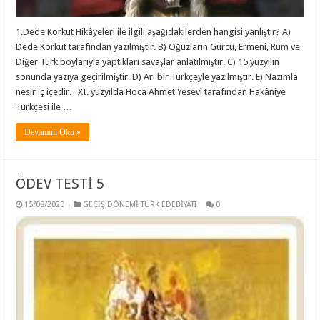
1.Dede Korkut Hikâyeleri ile ilgili aşağıdakilerden hangisi yanlıştır? A)
Dede Korkut tarafından yazılmıştır. B) Oğuzların Gürcü, Ermeni, Rum ve
Diğer Türk boylarıyla yaptıkları savaşlar anlatılmıştır. C) 15.yüzyılın
sonunda yazıya geçirilmiştir. D) Arı bir Türkçeyle yazılmıştır. E) Nazımla
nesir iç içedir. XI. yüzyılda Hoca Ahmet Yesevî tarafından Hakâniye
Türkçesi ile …
Devamını Oku »
ÖDEV TESTİ 5
15/08/2020
GEÇİŞ DÖNEMİ TÜRK EDEBİYATI
0