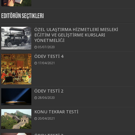
Editörün Seçtikleri
ÖZEL ULAŞTIRMA HİZMETLERİ MESLEKİ
EĞİTİM VE GELİŞTİRME KURSLARI
YÖNETMELİĞİ
05/07/2020
ÖDEV TESTİ 4
17/04/2021
ÖDEV TESTİ 2
28/06/2020
KONU TEKRAR TESTİ
20/04/2021