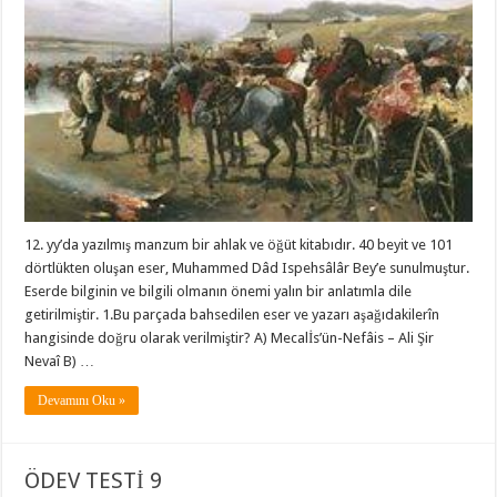
12. yy’da yazılmış manzum bir ahlak ve öğüt kitabıdır. 40 beyit ve 101
dörtlükten oluşan eser, Muhammed Dâd Ispehsâlâr Bey’e sunulmuştur.
Eserde bilginin ve bilgili olmanın önemi yalın bir anlatımla dile
getirilmiştir. 1.Bu parçada bahsedilen eser ve yazarı aşağıdakilerîn
hangisinde doğru olarak verilmiştir? A) Mecalİs’ün-Nefâis – Ali Şir
Nevaî B) …
Devamını Oku »
ÖDEV TESTİ 9