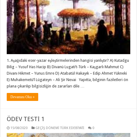
1. Aşağıdaki eser-yazar eşleştirmelerinden hangisi yanlıştır? A) Kutadgu
Bilig – Yusuf Has Hacip B) Divanü Lugati’t-Türk – Kaşgarlı Mahmut C)
Divanı Hikmet – Yunus Emre D) Atabatül Hakayık – Edip Ahmet Yükneki
E) Muhakemetü’l Lügateyn – Ali Şir Nevai Yapıtta, bilginin faziletleri ön
plana çıkarılıp bilgisizliğin de zararları dile …
Devamını Oku »
ÖDEV TESTİ 1
15/08/2020
GEÇİŞ DÖNEMİ TÜRK EDEBİYATI
0