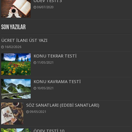
ÖDEV TESTİ 3
06/07/2020
Son Yazılar
ÜCRET İLANI ÜST YAZI
16/02/2026
KONU TEKRAR TESTİ
11/05/2021
KONU KAVRAMA TESTİ
10/05/2021
SÖZ SANATLARI (EDEBİ SANATLARI)
09/05/2021
ÖDEV TESTİ 10