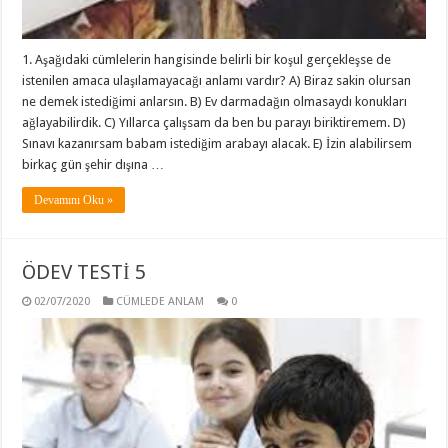
1. Aşağıdaki cümlelerin hangisinde belirli bir koşul gerçekleşse de
istenilen amaca ulaşılamayacağı anlamı vardır? A) Biraz sakin olursan
ne demek istediğimi anlarsın. B) Ev darmadağın olmasaydı konukları
ağlayabilirdik. C) Yıllarca çalışsam da ben bu parayı biriktiremem. D)
Sınavı kazanırsam babam istediğim arabayı alacak. E) İzin alabilirsem
birkaç gün şehir dışına …
Devamını Oku »
ÖDEV TESTİ 5
02/07/2020
CÜMLEDE ANLAM
0