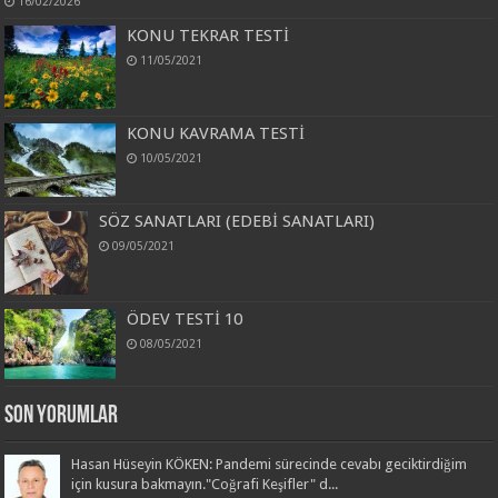
16/02/2026
KONU TEKRAR TESTİ
11/05/2021
KONU KAVRAMA TESTİ
10/05/2021
SÖZ SANATLARI (EDEBİ SANATLARI)
09/05/2021
ÖDEV TESTİ 10
08/05/2021
Son Yorumlar
Hasan Hüseyin KÖKEN: Pandemi sürecinde cevabı geciktirdiğim
için kusura bakmayın."Coğrafi Keşifler" d...