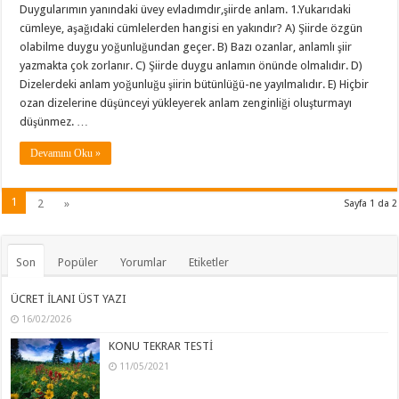
Duygularımın yanındaki üvey evladımdır,şiirde anlam. 1.Yukarıdaki
cümleye, aşağıdaki cümlelerden hangisi en yakındır? A) Şiirde özgün
olabilme duygu yoğunluğundan geçer. B) Bazı ozanlar, anlamlı şiir
yazmakta çok zorlanır. C) Şiirde duygu anlamın önünde olmalıdır. D)
Dizelerdeki anlam yoğunluğu şiirin bütünlüğü-ne yayılmalıdır. E) Hiçbir
ozan dizelerine düşünceyi yükleyerek anlam zenginliği oluşturmayı
düşünmez. …
Devamını Oku »
1
2
»
Sayfa 1 da 2
Son
Popüler
Yorumlar
Etiketler
ÜCRET İLANI ÜST YAZI
16/02/2026
KONU TEKRAR TESTİ
11/05/2021