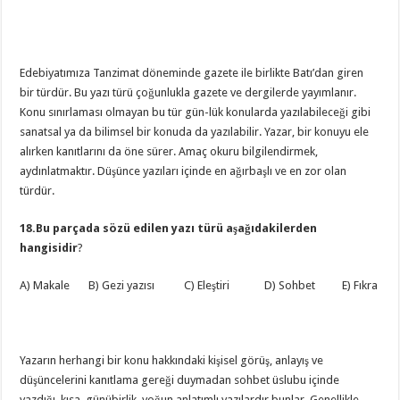
Edebiyatımıza Tanzimat döneminde gazete ile birlikte Batı’dan giren
bir türdür. Bu yazı türü çoğunlukla gazete ve dergilerde yayımlanır.
Konu sınırlaması olmayan bu tür gün-lük konularda yazılabileceği gibi
sanatsal ya da bilimsel bir konuda da yazılabilir. Yazar, bir konuyu ele
alırken kanıtlarını da öne sürer. Amaç okuru bilgilendirmek,
aydınlatmaktır. Düşünce yazıları içinde en ağırbaşlı ve en zor olan
türdür.
18.Bu parçada sözü edilen yazı türü aşağıdakilerden
hangisidir
?
A) Makale B) Gezi yazısı C) Eleştiri D) Sohbet E) Fıkra
Yazarın herhangi bir konu hakkındaki kişisel görüş, anlayış ve
düşüncelerini kanıtlama gereği duymadan sohbet üslubu içinde
yazdığı, kısa, günübirlik, yoğun anlatımlı yazılardır bunlar. Genellikle