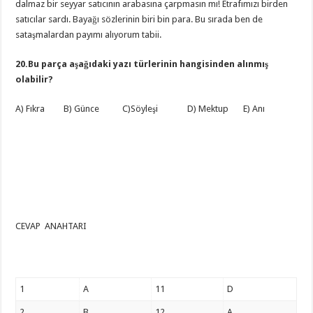
dalmaz bir seyyar satıcının arabasına çarpmasın mı! Etrafımızı birden
satıcılar sardı. Bayağı sözlerinin biri bin para. Bu sırada ben de
sataşmalardan payımı alıyorum tabii.
20.Bu parça aşağıdaki yazı türlerinin hangisinden alınmış
olabilir?
A) Fıkra B) Günce C)Söyleşi D) Mektup E) Anı
CEVAP ANAHTARI
1
A
11
D
2
B
12
A