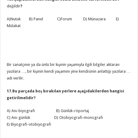
değildir
?
A)Nutuk B) Panel C)Forum D) Münazara E)
Mülakat
Bir sanatçının ya da ünlü bir kişinin yaşamıyla ilgili bilgiler aktaran
yazılara …, bir kişinin kendi yaşamını yine kendisinin anlattığı yazılara …
adı verilir.
17.Bu parçada boş bırakılan yerlere aşağıdakilerden hangisi
getirilmelidir?
A) Anı-biyografi B) Günlük-röportaj
C) Anı-günlük D) Otobiyografi-monografi
E) Biyografi-otobiyografi