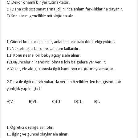
C) Dekor önemli bir yer tutmaktadır.
D) Daha çok söz sanatlarına, dilin ince anlam farklılıklarına dayanır.
E) Konularını genellikle mitolojiden alır.
I. Güncel konular ele alınır, anlatılanların kalıcılık niteliği yoktur.
II. Nükteli, akıcı bir dil ve anlatım kullanılır.
III. Konu nesnel bir bakış açısıyla ele alınır.
IV.Düşüncelerin inandırıcı olması için belgelere yer verilir.
V. Yazar, ele aldığı konuyla ilgili kamuoyu oluşturmayı amaçlar.
2.Fıkra ile ilgili olarak yukarıda verilen özelliklerden hangisinde bir
yanlışlık yapılmıştır?
A)V. B)VI. C)III. D)II. E)I.
I. Öğretici özelliğe sahiptir.
II. İlginç ve güncel olaylar ele alınır.