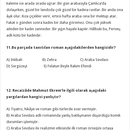
kaleme ise arada sırada uğrar. Bir gün arabasıyla Çamlıca’da
dolaşırken, güzel bir landoda çok güzel bir kadına rastlar. Bir anda ona
âşık olur. Kıza çiçekler verir, ertesi hafta araba-sına bir mektup atar.
Fakat o günden sonra kadını bir daha göremez. Onu çok yüksek
aileden bir kadın zanneder. Bir yığın hayale kapılır. Hâlbuki bu, Periveş
adlı kötü bir kadındır.
11.Bu parçada tanıtılan roman aşağıdakilerden hangisidir?
A) İntibah B) Zehra C) Araba Sevdası
D) Sergüzeşt E) Felatun Beyle Rakım Efendi
12. Recaizâde Mahmut Ekrem’le ilgili olarak aşağıdaki
yargılardan hangisi yanlıştır?
A) Tiyatro, hikâye ve roman gibi türlerde eser vermiştir.
B) Araba Sevdası adlı romanında yanlış batılışmanın düşürdüğü komik
durumları işlemiştir.
C) Araba Sevdası ile realizmin etkisinde ilk roman örneğini ortaya