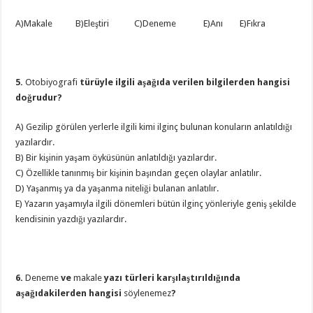
A)Makale B)Eleştiri C)Deneme E)Anı E)Fıkra
5.
Otobiyografi
türüyle ilgili aşağıda verilen bilgilerden hangisi
doğrudur?
A) Gezilip görülen yerlerle ilgili kimi ilginç bulunan konuların anlatıldığı
yazılardır.
B) Bir kişinin yaşam öyküsünün anlatıldığı yazılardır.
C) Özellikle tanınmış bir kişinin başından geçen olaylar anlatılır.
D) Yaşanmış ya da yaşanma niteliği bulanan anlatılır.
E) Yazarın yaşamıyla ilgili dönemleri bütün ilginç yönleriyle geniş şekilde
kendisinin yazdığı yazılardır.
6.
Deneme
ve
makale
yazı türleri karşılaştırıldığında
aşağıdakilerden hangisi
söylenemez
?