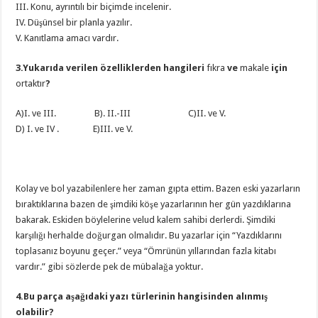
III. Konu, ayrıntılı bir biçimde incelenir.
IV. Düşünsel bir planla yazılır.
V. Kanıtlama amacı vardır.
3.Yukarıda verilen özelliklerden hangileri
fıkra
ve
makale
için
ortaktır
?
A)I. ve III. B). II.-III C)II. ve V.
D) I. ve IV . E)III. ve V.
Kolay ve bol yazabilenlere her zaman gıpta ettim. Bazen eski yazarların
bıraktıklarına bazen de şimdiki köşe yazarlarının her gün yazdıklarına
bakarak. Eskiden böylelerine velud kalem sahibi derlerdi. Şimdiki
karşılığı herhalde doğurgan olmalıdır. Bu yazarlar için “Yazdıklarını
toplasanız boyunu geçer.” veya “Ömrünün yıllarından fazla kitabı
vardır.” gibi sözlerde pek de mübalağa yoktur.
4.Bu parça aşağıdaki yazı türlerinin hangisinden alınmış
olabilir?