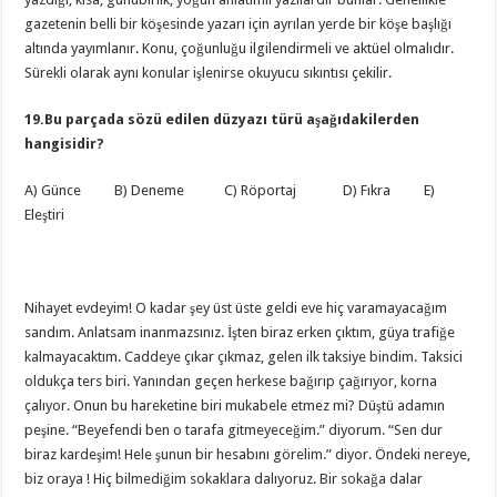
gazetenin belli bir köşesinde yazarı için ayrılan yerde bir köşe başlığı
altında yayımlanır. Konu, çoğunluğu ilgilendirmeli ve aktüel olmalıdır.
Sürekli olarak aynı konular işlenirse okuyucu sıkıntısı çekilir.
19.Bu parçada sözü edilen düzyazı türü aşağıdakilerden
hangisidir?
A) Günce B) Deneme C) Röportaj D) Fıkra E)
Eleştiri
Nihayet evdeyim! O kadar şey üst üste geldi eve hiç varamayacağım
sandım. Anlatsam inanmazsınız. İşten biraz erken çıktım, güya trafiğe
kalmayacaktım. Caddeye çıkar çıkmaz, gelen ilk taksiye bindim. Taksici
oldukça ters biri. Yanından geçen herkese bağırıp çağırıyor, korna
çalıyor. Onun bu hareketine biri mukabele etmez mi? Düştü adamın
peşine. “Beyefendi ben o tarafa gitmeyeceğim.” diyorum. “Sen dur
biraz kardeşim! Hele şunun bir hesabını görelim.” diyor. Öndeki nereye,
biz oraya ! Hiç bilmediğim sokaklara dalıyoruz. Bir sokağa dalar