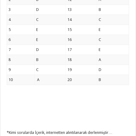
3
D
13
B
4
C
14
C
5
E
15
E
6
E
16
C
7
D
17
E
8
B
18
A
9
C
19
D
10
A
20
B
*Kimi sorularda İçerik, internetten alıntılanarak derlenmiştir…