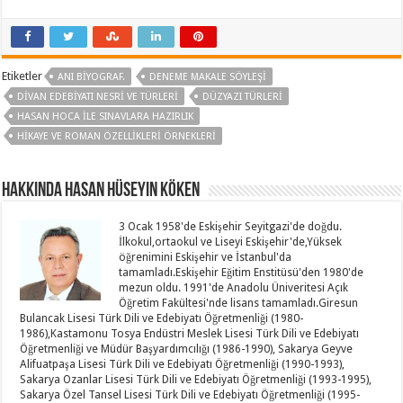
Etiketler
ANI BIYOGRAF.
DENEME MAKALE SÖYLEŞI
DIVAN EDEBIYATI NESRI VE TÜRLERI
DÜZYAZI TÜRLERI
HASAN HOCA ILE SINAVLARA HAZIRLIK
HIKAYE VE ROMAN ÖZELLIKLERI ÖRNEKLERI
Hakkında Hasan Hüseyin KÖKEN
3 Ocak 1958'de Eskişehir Seyitgazi'de doğdu.
İlkokul,ortaokul ve Liseyi Eskişehir'de,Yüksek
öğrenimini Eskişehir ve İstanbul'da
tamamladı.Eskişehir Eğitim Enstitüsü'den 1980'de
mezun oldu. 1991'de Anadolu Üniveritesi Açık
Öğretim Fakültesi'nde lisans tamamladı.Giresun
Bulancak Lisesi Türk Dili ve Edebiyatı Öğretmenliği (1980-
1986),Kastamonu Tosya Endüstri Meslek Lisesi Türk Dili ve Edebiyatı
Öğretmenliği ve Müdür Başyardımcılığı (1986-1990), Sakarya Geyve
Alifuatpaşa Lisesi Türk Dili ve Edebiyatı Öğretmenliği (1990-1993),
Sakarya Ozanlar Lisesi Türk Dili ve Edebiyatı Öğretmenliği (1993-1995),
Sakarya Özel Tansel Lisesi Türk Dili ve Edebiyatı Öğretmenliği (1995-