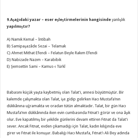
9.Aşağıdaki yazar – eser eşleştirmelerinin hangisinde
yanlışlık
yapılmıştır?
A) Namık Kemal – İntibah
B) Samipaşazâde Sezai – Telamak
C) Ahmet Mithat Efendi – Felatun Beyle Rakım Efendi
D) Nabizade Nazım – Karabibik
E) Şemsettin Sami – Kamus-ı Türkî
Babasını küçük yaşta kaybetmiş olan Talat’ı, annesi büyütmüştür. Bir
kalemde çalışmakta olan Talat, işe gidip gelirken Hacı Mustafa’nın
dükkânına uğramakta ve oradan tütün almaktadır. Talat, bir gün Hacı
Mustafa’nın dükkânında iken evin cumbasında Fıtnat’ı görür ve ona âşık
olur. Eve kapatılmış bir şekilde günlerini devam ettiren Fıtnat da Talat’ı
sever. Ancak Fıtnat, evden çıkamadığı için Talat, kadın kılığında eve
girer ve Fıtnat ile konuşur. Babalığı Hacı Mustafa, Fıtnat’ı Ali Bey adında