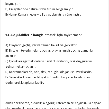
koymuştur.
D) Hikâyelerinde natüralist bir tutum sergilemiştir.
E) Namık Kemal’in etkisiyle Batı edebiyatına yönelmiştir.
13. Aşağıdakilerin hangisi “
masal
” için
söylenemez
?
A) Olayların geçtiği yer ve zaman belirili ve gerçektir.
B) Birtakım tekerlemelerle başlar, olaylar -miş’li geçmiş zamanla
anlatılır.
C) Çocukları eğitmek onların hayal dünyalarını, iyilik duygularını
geliştirmek amaçlanır.
D) Kahramanları cin, peri, dev, cadı gibi olağanüstü varlıklardır.
E) Genellikle Anonim edebiyat ürünüdür, bir yazar tarafın-dan
derlenerek kitaplaştırılabilir.
Ahlak dersi veren, didaktik, alegorik; kahramanları çoğunluk-la hayvan
olan eserlerdir, insanlar arasında geçen ibret verici olaylar, hayvanlar