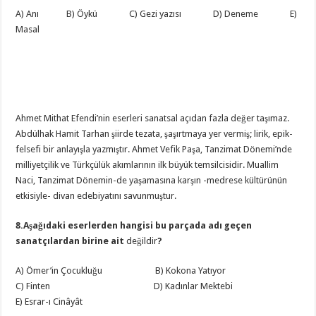
A) Anı B) Öykü C) Gezi yazısı D) Deneme E)
Masal
Ahmet Mithat Efendi’nin eserleri sanatsal açıdan fazla değer taşımaz.
Abdülhak Hamit Tarhan şiirde tezata, şaşırtmaya yer vermiş; lirik, epik-
felsefi bir anlayışla yazmıştır. Ahmet Vefik Paşa, Tanzimat Dönemi’nde
milliyetçilik ve Türkçülük akımlarının ilk büyük temsilcisidir. Muallim
Naci, Tanzimat Dönemin-de yaşamasına karşın -medrese kültürünün
etkisiyle- divan edebiyatını savunmuştur.
8.Aşağıdaki eserlerden hangisi bu parçada adı geçen
sanatçılardan birine ait
değildir
?
A) Ömer’in Çocukluğu B) Kokona Yatıyor
C) Finten D) Kadınlar Mektebi
E) Esrar-ı Cinâyât