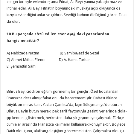
zengin birisiyle evlendirir; ama Fıtnat, Ali Bey’i yanına yaklaştırmaz ve
intihar eder. Ali Bey, Fıtnat’ın boynundaki muskayı açıp okuyunca öz
kızıyla evlendiğini anlar ve çıldırır. Sevdiği kadının öldüğünü gören Talat
da ölür.
10.Bu parçada sözü edilen eser aşağıdaki yazarlardan
hangisine aittir?
A) Nabizade Nazım B) Samipaşazâde Sezai
C) Ahmet Mithat Efendi D) A. Hamit Tarhan
E) Şemsettin Sami
Bihruz Bey, ciddi bir eğitim görmemiş bir gençtir. Özel hocalardan
Fransızca ders almış; fakat onu da becerememiştir. Babası ölünce
büyük bir miras kalır. Yazları Çamlıca’da, kışın Süleymaniye’de oturan
Bihruz Bey’in bütün merakı pek zarif faytonuyla gezinti yerlerinde dola-
şıp kendini göstermek, herkesten daha şık giyinmeye çalışmak, Türkçe
cümleler arasında Fransızca kelimeler kullanarak konuşmaktır. Böylece
Batılı olduğunu, alafrangalaştığını göstermek ister. Çalışmakta olduğu