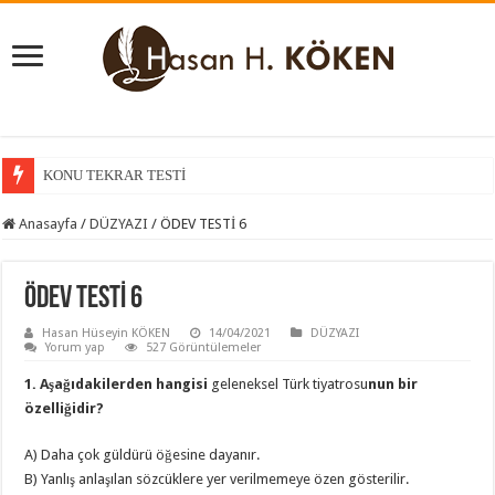
KONU TEKRAR TESTİ
KONU KAVRAMA TESTİ
Anasayfa
/
DÜZYAZI
/
ÖDEV TESTİ 6
ÖDEV TESTİ 6
Hasan Hüseyin KÖKEN
14/04/2021
DÜZYAZI
Yorum yap
527 Görüntülemeler
1. Aşağıdakilerden hangisi
geleneksel Türk tiyatrosu
nun bir
özelliğidir?
A) Daha çok güldürü öğesine dayanır.
B) Yanlış anlaşılan sözcüklere yer verilmemeye özen gösterilir.