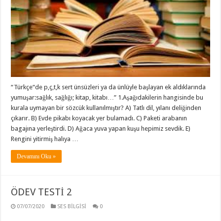
“Türkçe“de p,ç,t,k sert ünsüzleri ya da ünlüyle başlayan ek aldıklarında
yumuşar:sağlık, sağlığı; kitap, kitabı…” 1.Aşağıdakilerin hangisinde bu
kurala uymayan bir sözcük kullanılmıştır? A) Tatlı dil, yılanı deliğinden
çıkarır. B) Evde pikabı koyacak yer bulamadı. C) Paketi arabanın
bagajına yerleştirdi. D) Ağaca yuva yapan kuşu hepimiz sevdik. E)
Rengini yitirmiş halıya …
Devamını Oku »
ÖDEV TESTİ 2
07/07/2020
SES BİLGİSİ
0