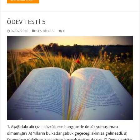
ÖDEV TESTİ 5
07/07/2020
SES BİLGİSİ
0
1. Aşağıdaki altı çizili sözcüklerin hangisinde ünsüz yumuşaması
olmamıştır? A) Yılların bu kadar çabuk geçeceği aklınıza gelmezdi. B)
Komedyen olduğum için iletişim kurmak doğamda var. C) Bunu yaptığın