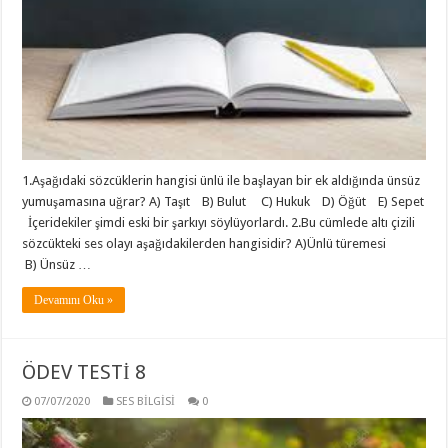
1.Aşağıdaki sözcüklerin hangisi ünlü ile başlayan bir ek aldığında ünsüz
yumuşamasına uğrar? A) Taşıt B) Bulut C) Hukuk D) Öğüt E) Sepet
İçeridekiler şimdi eski bir şarkıyı söylüyorlardı. 2.Bu cümlede altı çizili
sözcükteki ses olayı aşağıdakilerden hangisidir? A)Ünlü türemesi
B) Ünsüz …
Devamını Oku »
ÖDEV TESTİ 8
07/07/2020
SES BİLGİSİ
0