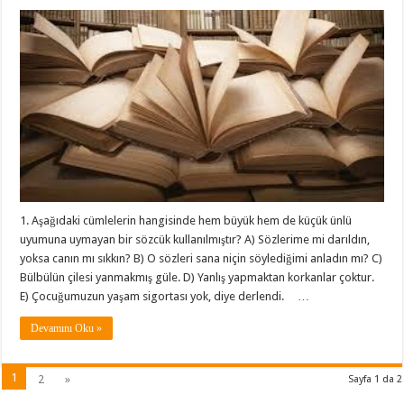
1. Aşağıdaki cümlelerin hangisinde hem büyük hem de küçük ünlü
uyumuna uymayan bir sözcük kullanılmıştır? A) Sözlerime mi darıldın,
yoksa canın mı sıkkın? B) O sözleri sana niçin söylediğimi anladın mı? C)
Bülbülün çilesi yanmakmış güle. D) Yanlış yapmaktan korkanlar çoktur.
E) Çocuğumuzun yaşam sigortası yok, diye derlendi. …
Devamını Oku »
1
2
»
Sayfa 1 da 2