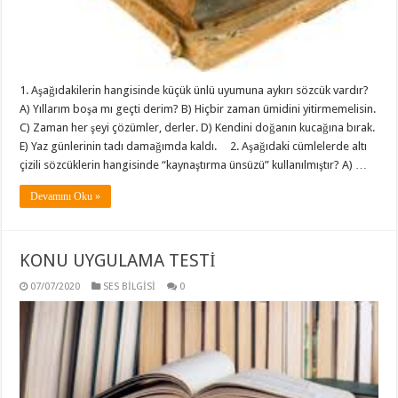
1. Aşağıdakilerin hangisinde küçük ünlü uyumuna aykırı sözcük vardır?
A) Yıllarım boşa mı geçti derim? B) Hiçbir zaman ümidini yitirmemelisin.
C) Zaman her şeyi çözümler, derler. D) Kendini doğanın kucağına bırak.
E) Yaz günlerinin tadı damağımda kaldı. 2. Aşağıdaki cümlelerde altı
çizili sözcüklerin hangisinde “kaynaştırma ünsüzü” kullanılmıştır? A) …
Devamını Oku »
KONU UYGULAMA TESTİ
07/07/2020
SES BİLGİSİ
0