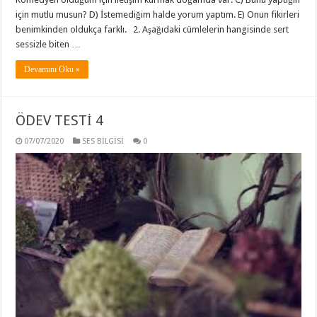
için mutlu musun? D) İstemediğim halde yorum yaptım. E) Onun fikirleri
benimkinden oldukça farklı. 2. Aşağıdaki cümlelerin hangisinde sert
sessizle biten …
Devamını Oku »
ÖDEV TESTİ 4
07/07/2020
SES BİLGİSİ
0