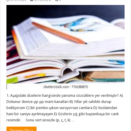
07/07/2020
SES BİLGİSİ
0
1. Aşağıdaki dizelerin hangisinde yansıma sözcüklere yer verilmiştir? A)
Dokunur denize şıp şıp martı kanatları B) Yıllar yılı sahilde durup
bekliyorum C) Bir pembe ışıksın vuruyorsun camlara D) Vuslatından
hani bir saniye ayrılmayayım E) Gözlerin çığ gibi baştanbaşa bir canlı
resimdir. Sonu sert ünsüzle (p, ç, t, k) …
Devamını Oku »