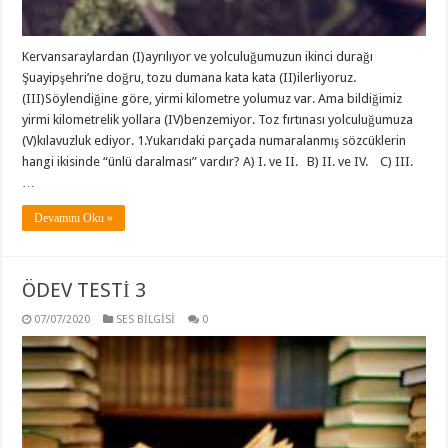
Kervansaraylardan (I)ayrılıyor ve yolculuğumuzun ikinci durağı
Şuayipşehri’ne doğru, tozu dumana kata kata (II)ilerliyoruz.
(III)Söylendiğine göre, yirmi kilometre yolumuz var. Ama bildiğimiz
yirmi kilometrelik yollara (IV)benzemiyor. Toz fırtınası yolculuğumuza
(V)kılavuzluk ediyor. 1.Yukarıdaki parçada numaralanmış sözcüklerin
hangi ikisinde “ünlü daralması” vardır? A) I. ve II. B) II. ve IV. C) III.
…
Devamını Oku »
ÖDEV TESTİ 3
07/07/2020
SES BİLGİSİ
0