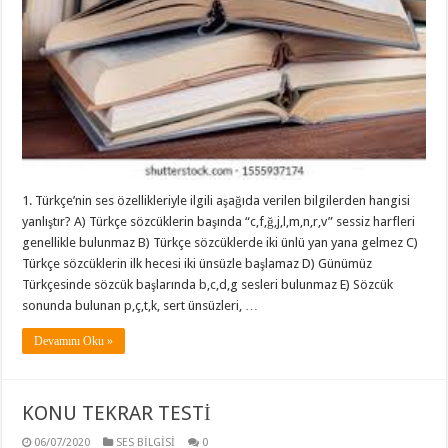
1. Türkçe’nin ses özellikleriyle ilgili aşağıda verilen bilgilerden hangisi
yanlıştır? A) Türkçe sözcüklerin başında “c,f,ğ,j,l,m,n,r,v” sessiz harfleri
genellikle bulunmaz B) Türkçe sözcüklerde iki ünlü yan yana gelmez C)
Türkçe sözcüklerin ilk hecesi iki ünsüzle başlamaz D) Günümüz
Türkçesinde sözcük başlarında b,c,d,g sesleri bulunmaz E) Sözcük
sonunda bulunan p,ç,t,k, sert ünsüzleri, …
Devamını Oku »
KONU TEKRAR TESTİ
06/07/2020
SES BİLGİSİ
0