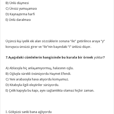
B) Ünlü düşmesi
C) Ünsüz yumuşaması
D) Kaynaştırma harfi
E) Ünlü daralması
Üçüncü kişi iyelik eki alan sözcüklerin sonuna “ile” getirilince araya “y”
koruyucu ünsüzü girer ve “ile”nin başındaki “i” ünlüsü düşer.
7.Aşağıdaki cümlelerin hangisinde bu kurala bir örnek
yoktur
?
A) Ablasıyla hiç anlaşamıyormuş, halasının oğlu.
B) Oğluyla sürekli övünüyordu Haşmet Efendi.
C) Yeni arabasıyla hava atıyordu komşumuz.
D) Kitabıyla ilgili eleştiriler sürüyordu.
E) Çelik kapıyla bu kapı, aynı sağlamlıkta olamaz hiçbir zaman.
I. Gökyüzü sanki bana ağlıyordu