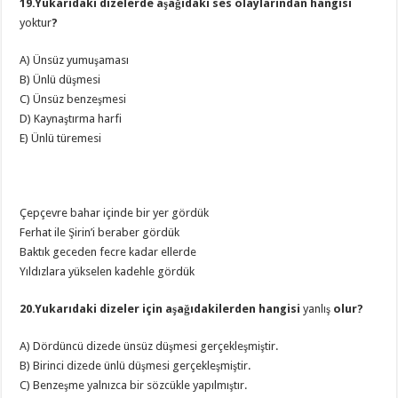
19.Yukarıdaki dizelerde aşağıdaki ses olaylarından hangisi
yoktur
?
A) Ünsüz yumuşaması
B) Ünlü düşmesi
C) Ünsüz benzeşmesi
D) Kaynaştırma harfi
E) Ünlü türemesi
Çepçevre bahar içinde bir yer gördük
Ferhat ile Şirin’i beraber gördük
Baktık geceden fecre kadar ellerde
Yıldızlara yükselen kadehle gördük
20.Yukarıdaki dizeler için aşağıdakilerden hangisi
yanlış
olur?
A) Dördüncü dizede ünsüz düşmesi gerçekleşmiştir.
B) Birinci dizede ünlü düşmesi gerçekleşmiştir.
C) Benzeşme yalnızca bir sözcükle yapılmıştır.