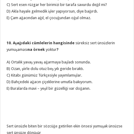
C) Sert esen rüzgar her birimizi bir tarafa savurdu değil mi?
D) Akla hayale gelmedik işler yapıyorsun, diye bağırdı.
E) Çam ağacından ağıl, el çocuğundan oğul olmaz.
10. Aşağıdaki cümlelerin hangisinde
süreksiz sert ünsüzlerin
yumuşaması
na örnek
yoktur
?
A) Ortalık yavaş yavaş ağarmaya başladı sonunda.
B) Ozan, şiirle dolu otuz beş yılı geride bıraktı.
C) Kitabı günümüz Türkçesiyle yayımlamışlar.
D) Bahçedeki ağacın çiçeklerine umutla bakıyorum.
E) Buralarda mavi – yeşil bir güzelliği var doğanın.
Sert ünsüzle biten bir sözcüğe getirilen ekin önsesi yumuşak ünsüzse
sert ünsüze dönüşür