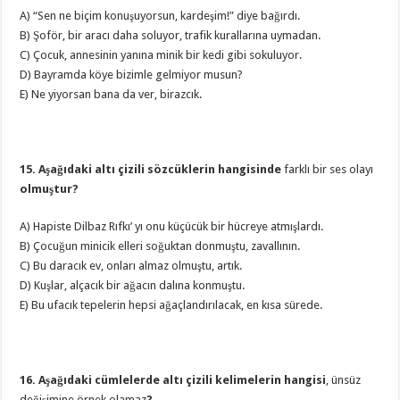
A) “Sen ne biçim konuşuyorsun, kardeşim!” diye bağırdı.
B) Şoför, bir aracı daha soluyor, trafik kurallarına uymadan.
C) Çocuk, annesinin yanına minik bir kedi gibi sokuluyor.
D) Bayramda köye bizimle gelmiyor musun?
E) Ne yiyorsan bana da ver, birazcık.
15. Aşağıdaki altı çizili sözcüklerin hangisinde
farklı bir ses olayı
olmuştur?
A) Hapiste Dilbaz Rıfkı’ yı onu küçücük bir hücreye atmışlardı.
B) Çocuğun minicik elleri soğuktan donmuştu, zavallının.
C) Bu daracık ev, onları almaz olmuştu, artık.
D) Kuşlar, alçacık bir ağacın dalına konmuştu.
E) Bu ufacık tepelerin hepsi ağaçlandırılacak, en kısa sürede.
16. Aşağıdaki cümlelerde altı çizili kelimelerin hangisi
, ünsüz
değişimine örnek olamaz
?