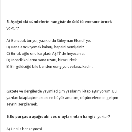
5. Aşağıdaki cümlelerin hangisinde
ünlü türemesi
ne örnek
yoktur
?
A) Gencecik biriydi, yazık oldu Süleyman Efendi’ ye.
B) Bana azıcık yemek kalmış, hepsini yemişsiniz.
C) Biricik oğlu onu karşıladı AŞTİ’ de heyecanla.
D) İncecik kollarını bana uzattı, biraz ürkek.
E) Bir gülücüğü bile benden esirgiyor, vefasız kadın.
Gazete ve dergilerde yayımladığım yazılarımı kitaplaştırıyorum. Bu
yazıları kitaplaştırmaktaki en büyük amacım, düşüncelerimin gelişim
seyrini sergilemek.
6.Bu parçada aşağıdaki ses olaylarından hangisi
yoktur
?
A) Ünsüz benzeşmesi