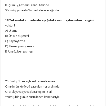
Küçülmüş gözlerini kendi halinde
Sönmüş yanardağlar ve kaleler eteğinde
18.Yukarıdaki dizelerde aşağıdaki ses olaylarından hangisi
yoktur
?
A) Ulama
B) Ünsüz düşmesi
C) Kaynaştırma
D) Ünsüz yumuşaması
E) Ünsüz benzeşmesi
Yürümüştük anısıyla eski cumalı evlerin
Ömrümün külüydü savrulan her ardımda
Örerek yavaş yavaş bıraktığım izleri
Yenmiş bir günün sürüklenen kanatlarıyla