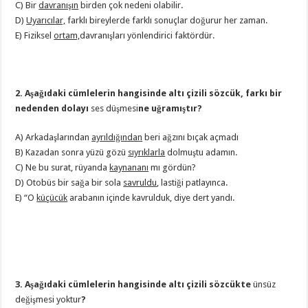
C) Bir
davranışın
birden çok nedeni olabilir.
D)
Uyarıcılar,
farklı bireylerde farklı sonuçlar doğurur her zaman.
E) Fiziksel
ortam,
davranışları yönlendirici faktördür.
2. Aşağıdaki cümlelerin hangisinde altı çizili sözcük, farkı bir
nedenden dolayı
ses düşmesi
ne uğramıştır?
A) Arkadaşlarından
ayrıldığından
beri ağzını bıçak açmadı
B) Kazadan sonra yüzü gözü
sıyrıklarla
dolmuştu adamın.
C) Ne bu surat, rüyanda
kaynananı
mı gördün?
D) Otobüs bir sağa bir sola
savruldu
, lastiği patlayınca.
E) “O
küçücük
arabanın içinde kavrulduk, diye dert yandı.
3. Aşağıdaki cümlelerin hangisinde altı çizili sözcükte
ünsüz
değişmesi yoktur
?