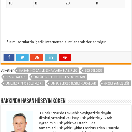
10.
B
20.
D
* Kimi sorularda içerik, internetten alıntılanarak derlenmiştir…
Etiketler
HASAN HOCA ILE SINAVLARA HAZIRLIK
SES BILGISI
SES OLAYLARI
ÜNLÜLER İLE İLGILI SES UYUMLARI
ÜNLÜLERIN ÖZELLIKLERI
ÜNSÜZLERLE İLGILI KURALLAR
YAZIM YANLIŞLIĞI
Hakkında Hasan Hüseyin KÖKEN
3 Ocak 1958'de Eskişehir Seyitgazi'de doğdu.
İlkokul,ortaokul ve Liseyi Eskişehir'de,Yüksek
öğrenimini Eskişehir ve İstanbul'da
tamamladı.Eskişehir Eğitim Enstitüsü'den 1980'de