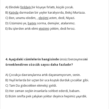
A) Elindeki
fırıldağı
bir köşeye fırlattı, küçük çocuk.
B)
Kağıda
durmadan bir şeyler karalıyordu, Bekçi Murtaza.
C) Ben, unumu eledim, ,
eleğimi
astım, dedi, Niyazi.
D) Üzümünü ye,
bağını
sorma, demişler, atalarımız.
E) Bu işlerden artık elimi
eteğimi
çektim, dedi hırsız.
4. Aşağıdaki cümlelerin hangisinde
ünsüz benzeşmesi
ni
örneklendiren sözcük sayısı daha fazladır?
A) Çocukça davranışlarına artık dayanamıyorum, senin.
B) Yeşil kırlarda bir uçtan bir uca koştuk durduk çocuklar gibi.
C) Tam Da gidecekken ekmekçi geldi.
D) Her zaman seçkin insanlarla sohbet ederdi, babam.
E) Bizim sınıfta pek çalışkan yoktur deyince hepimiz şaşırdık.