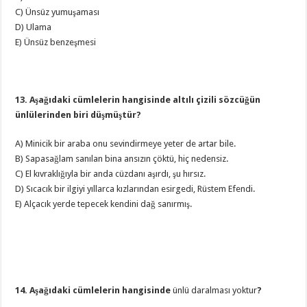
C) Ünsüz yumuşaması
D) Ulama
E) Ünsüz benzeşmesi
13. Aşağıdaki cümlelerin hangisinde altılı çizili sözcüğün
ünlülerinden biri düşmüştür?
A) Minicik bir araba onu sevindirmeye yeter de artar bile.
B) Sapasağlam sanılan bina ansızın çöktü, hiç nedensiz.
C) El kıvraklığıyla bir anda cüzdanı aşırdı, şu hırsız.
D) Sıcacık bir ilgiyi yıllarca kızlarından esirgedi, Rüstem Efendi.
E) Alçacık yerde tepecek kendini dağ sanırmış.
14. Aşağıdaki cümlelerin hangisinde
ünlü daralması yoktur
?