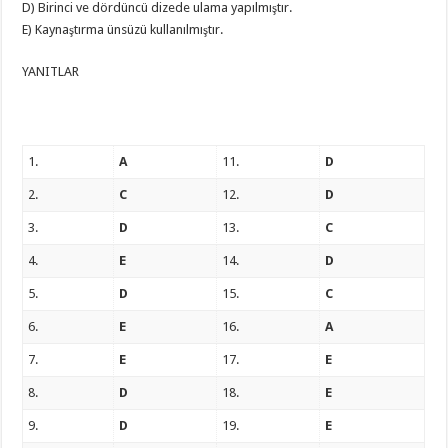
D) Birinci ve dördüncü dizede ulama yapılmıştır.
E) Kaynaştırma ünsüzü kullanılmıştır.
YANITLAR
1.
A
11.
D
2.
C
12.
D
3.
D
13.
C
4.
E
14.
D
5.
D
15.
C
6.
E
16.
A
7.
E
17.
E
8.
D
18.
E
9.
D
19.
E