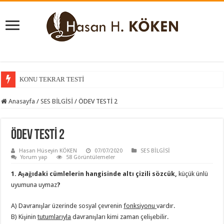
KONU TEKRAR TESTİ
KONU KAVRAMA TESTİ
Anasayfa
/
SES BİLGİSİ
/
ÖDEV TESTİ 2
ÖDEV TESTİ 2
Hasan Hüseyin KÖKEN
07/07/2020
SES BİLGİSİ
Yorum yap
58 Görüntülemeler
1. Aşağıdaki cümlelerin hangisinde altı çizili sözcük,
küçük ünlü
uyumuna uymaz
?
A) Davranışlar üzerinde sosyal çevrenin
fonksiyonu
vardır.
B) Kişinin
tutumlarıyla
davranışları kimi zaman çelişebilir.