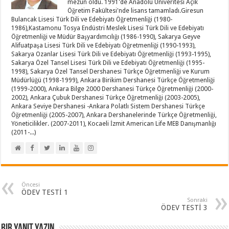
mezun oldu. 1991'de Anadolu Üniveritesi Açık
Öğretim Fakültesi'nde lisans tamamladı.Giresun
Bulancak Lisesi Türk Dili ve Edebiyatı Öğretmenliği (1980-
1986),Kastamonu Tosya Endüstri Meslek Lisesi Türk Dili ve Edebiyatı
Öğretmenliği ve Müdür Başyardımcılığı (1986-1990), Sakarya Geyve
Alifuatpaşa Lisesi Türk Dili ve Edebiyatı Öğretmenliği (1990-1993),
Sakarya Ozanlar Lisesi Türk Dili ve Edebiyatı Öğretmenliği (1993-1995),
Sakarya Özel Tansel Lisesi Türk Dili ve Edebiyatı Öğretmenliği (1995-
1998), Sakarya Özel Tansel Dershanesi Türkçe Öğretmenliği ve Kurum
Müdürlüğü (1998-1999), Ankara Birikim Dershanesi Türkçe Öğretmenliği
(1999-2000), Ankara Bilge 2000 Dershanesi Türkçe Öğretmenliği (2000-
2002), Ankara Çubuk Dershanesi Türkçe Öğretmenliği (2003-2005),
Ankara Seviye Dershanesi -Ankara Polatlı Sistem Dershanesi Türkçe
Öğretmenliği (2005-2007), Ankara Dershanelerinde Türkçe Öğretmenliği,
Yöneticilikler. (2007-2011), Kocaeli İzmit American Life MEB Danışmanlığı
(2011-...)
Öncesi
ÖDEV TESTİ 1
Sonraki
ÖDEV TESTİ 3
Bir yanıt yazın