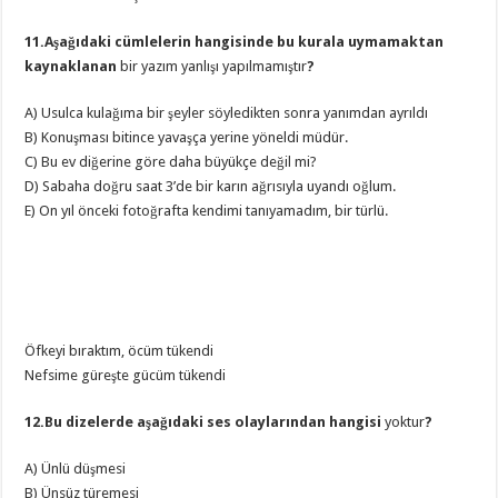
11.Aşağıdaki cümlelerin hangisinde bu kurala uymamaktan
kaynaklanan
bir yazım yanlışı yapılmamıştır
?
A) Usulca kulağıma bir şeyler söyledikten sonra yanımdan ayrıldı
B) Konuşması bitince yavaşça yerine yöneldi müdür.
C) Bu ev diğerine göre daha büyükçe değil mi?
D) Sabaha doğru saat 3’de bir karın ağrısıyla uyandı oğlum.
E) On yıl önceki fotoğrafta kendimi tanıyamadım, bir türlü.
Öfkeyi bıraktım, öcüm tükendi
Nefsime güreşte gücüm tükendi
12.Bu dizelerde aşağıdaki ses olaylarından hangisi
yoktur
?
A) Ünlü düşmesi
B) Ünsüz türemesi