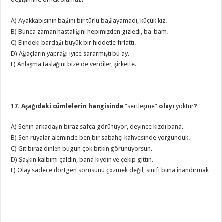
A) Ayakkabısının bağını bir türlü bağlayamadı, küçük kız.
B) Bunca zaman hastalığını hepimizden gizledi, ba-bam.
C) Elindeki bardağı büyük bir hiddetle fırlattı.
D) Ağaçların yaprağı iyice sararmıştı bu ay.
E) Anlaşma taslağını bize de verdiler, şirkette.
17. Aşağıdaki cümlelerin hangisinde
“sertleşme”
olayı
yoktur
?
A) Senin arkadaşın biraz safça görünüyor, deyince kızdı bana.
B) Sen rüyalar aleminde ben bir sabahçı kahvesinde yorgunduk.
C) Git biraz dinlen bugün çok bitkin görünüyorsun.
D) Şaşkın kalbimi çaldın, bana kıydın ve çekip gittin.
E) Olay sadece dörtgen sorusunu çözmek değil, sınıfı buna inandırmak