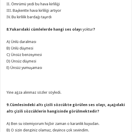
II. Ömrümü yedi bu hava kirliliği
III. Başkentte hava kirliliği artıyor
IV. Bu kirlilik bardağı taşırdı
8.Yukarıdaki cümlelerde hangi ses olayı
yoktur
?
A) Ünlü daralması
B) Ünlü düşmesi
C) Ünsüz benzeşmesi
D) Ünsüz düşmesi
E) Ünsüz yumuşaması
Yine ağza alınmaz sözler söyledi.
9.Cümlesindeki altı çizili sözcükte görülen ses olayı, aşağıdaki
altı çizili sözcüklerin hangisinde görülmektedir?
A) Ben su istemiyorum hiçbir zaman o karanlık kuyudan.
B) O sizin denginiz olamaz, deyince çok sevindim.