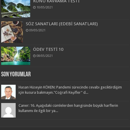
KONU KAVRAMA TESTİ
10/05/2021
SÖZ SANATLARI (EDEBİ SANATLARI)
09/05/2021
ÖDEV TESTİ 10
08/05/2021
Son Yorumlar
Hasan Hüseyin KÖKEN: Pandemi sürecinde cevabı geciktirdiğim
için kusura bakmayın."Coğrafi Keşifler" d...
Caner: 16. Aşağıdaki cümlelerden hangisinde büyük harflerin
kullanımı ile ilgili bir ya...