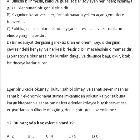
A) Bilinsin bilinmesin, kalıcı ve güzel sözler söyleyen her insan; insanlığa
güzellikler sunan bir gönül elçisidir.
B) Kızgınken karar verenler, fırtınalı havada yelken açan gemicilere
benzerler.
C) Politika, ehil insanların elinde uygarlık ateşi, cahil ve kurnazların
elinde yangın alevidir.
D) Bir edebiyat dergisini gereksiz kılan en önemli şey, o derginin,
çevresindeki her şeyi ve herkesi birleştirici bir meselesinin olmamasıdır.
E) Sanatçıyla okur arasında kurulan duygu ve düşünce bağı, okur, kitabı
bitirinceye kadar sürer.
Eğer bir ülkede okumayı, kültür sahibi olmayı ve sanatı seven insanlar
rahat bir ekonomik hayat sürme imkanından yoksun kalıyorsa;buna
karşın kitaptan ve sanat-tan nefret edenler kolayca büyük servetlere
erişiyorlarsa, o ülkede düzgün giden hiçbir işten söz edilemez.
12. Bu parçada kaç
eylemsi
vardır?
A) 2 B) 3 C) 4 D) 5 E) 6