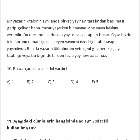
Bir yazarın kitabının aynı anda birkaç yayınevi tarafından basılması
garip geliyor bana. Yazar yaşarken bir yayıne-vine yayın hakkını
verebilir. Bu durumda sadece o yayı-nevi o kitapları basar. Oysa bizde
telif sorunu olmadığı için isteyen yayınevi istediği kitabı basıp
yayımlıyor. Batı’da yazarın ölümünden yetmiş yıl geçmedikçe, aynı
kitabı şu veya bu biçimde birden fazla yayınevi basamaz.
10. Bu parçada kaç zarf fiil vardır?
A) 1 B) 2 C) 3 D) 4 E) 5
11. Aşağıdaki cümlelerin hangisinde
adlaşmış sıfat fiil
kullanılmıştır?