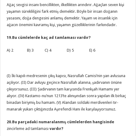
Ağaç sevgisi insanı bencillikten, ilkellikten arındırır. Ağaçlan seven kişi
yaşamın sürekliliğini fark etmiş demektir. Böyle bir insan doğanın
yasasını, doğa dengesini anlamış demektir. Yaşam ve insanlık için
ağacın önemini kavramış kişi, yaşamın güzelliklerinin farkındadır.
19.Bu cümlelerde kaç ad tamlaması vardır?
A) 2 B) 3 C) 4 D) 5 E) 6
(I) İki kapılı medresenin çıkış kapısı, Nasrullah Camisi’nin yan avlusuna
açılıyor. (II) Dar avluyu geçince Nasrullah alanına, şadırvanın önüne
çıkıyorsunuz. (III) Şadırvanın tam karşısında Frenkşah Hamamı yer
alıyor. (IV) Kastamo-nu’nun 1213’te alınışından sonra yapılan ilk birkaç
binadan biriymiş bu hamam. (V) Alandan soldaki merdivenleri tır-
manarak yukarı çıktığınızda Aşırefendi Hanı ile karşılaşıyorsunuz.
20.Bu parçadaki numaralanmış cümlelerden hangisinde
zincirleme ad tamlaması
vardır?