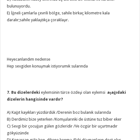
bulunuyordu.
E) İğneli çamlarla çevrili bölge, sahile birkaç kilometre kala
daralır;sahile yaklaştıkça çoraklaşır.
Heyecanlandım nedense
Hep sevgiden konuşmak istiyorumık sularında
7. Bu dizelerdeki
eylemsinin türce özdeşi olan eylemsi
aşağıdaki
dizelerin hangisinde vardır?
A) Kağıt kayıkları yüzdürdük /Derenin boz bulanık sularında
B) Derdimiz bize yeterken /Komşularınki de üstüne tuz biber eker
C) Sevgi bir çocuğun gülen gözleridir /Ve özgür bir uçurtmadır
gökyüzünde
D) Konarsan güle kon, dikene konma /Eski düşmanların dost olur