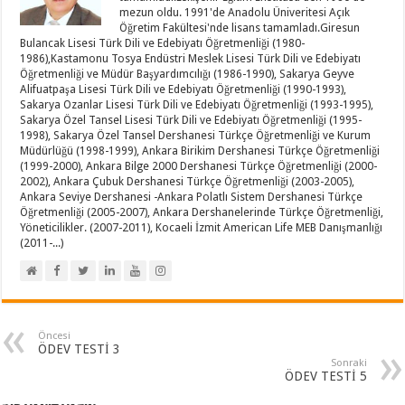
mezun oldu. 1991'de Anadolu Üniveritesi Açık
Öğretim Fakültesi'nde lisans tamamladı.Giresun
Bulancak Lisesi Türk Dili ve Edebiyatı Öğretmenliği (1980-
1986),Kastamonu Tosya Endüstri Meslek Lisesi Türk Dili ve Edebiyatı
Öğretmenliği ve Müdür Başyardımcılığı (1986-1990), Sakarya Geyve
Alifuatpaşa Lisesi Türk Dili ve Edebiyatı Öğretmenliği (1990-1993),
Sakarya Ozanlar Lisesi Türk Dili ve Edebiyatı Öğretmenliği (1993-1995),
Sakarya Özel Tansel Lisesi Türk Dili ve Edebiyatı Öğretmenliği (1995-
1998), Sakarya Özel Tansel Dershanesi Türkçe Öğretmenliği ve Kurum
Müdürlüğü (1998-1999), Ankara Birikim Dershanesi Türkçe Öğretmenliği
(1999-2000), Ankara Bilge 2000 Dershanesi Türkçe Öğretmenliği (2000-
2002), Ankara Çubuk Dershanesi Türkçe Öğretmenliği (2003-2005),
Ankara Seviye Dershanesi -Ankara Polatlı Sistem Dershanesi Türkçe
Öğretmenliği (2005-2007), Ankara Dershanelerinde Türkçe Öğretmenliği,
Yöneticilikler. (2007-2011), Kocaeli İzmit American Life MEB Danışmanlığı
(2011-...)
Öncesi
ÖDEV TESTİ 3
Sonraki
ÖDEV TESTİ 5