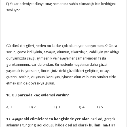
E) Yazar edebiyat dünyasına; romanına sahip çıkmadığı için kırıldığını
söylüyor.
Güldürü dergileri, neden bu kadar çok okunuyor sanıyorsunuz? Onca
sorun, çevre kirliliğinin, savaşın, ölümün, çıkarcılığın, cahilliğin yer aldığı
dünyamızda sevgi, iyimserlik ve neşeye her zamankinden fazla
gereksinimimiz var da ondan. Bu nedenle hayatınızı daha güzel
yaşamak istiyorsanız, önce içiniz-deki güzellikleri geliştirin, ortaya
çıkarın, sevinin, düşünün, konuşun, iyimser olun ve bütün bunları elde
etmek için de doyası-ya gülün.
16. Bu parçada kaç eylemsi vardır?
A) 1 B) 2 C) 3 D) 4 E) 5
17. Aşağıdaki cümlelerden hangisinde yer alan
özel ad, gerçek
anlamıyla tür (cins) adı olduğu hâlde özel ad olarak
kullanılmıştır?