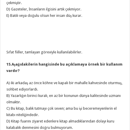
çekmiştir.
D) Gazeteler, İnsanların ilgisini artık çekmiyor.
E) Batılı veya doğulu olsun her insan düş kurar.
Sıfat fiiller, tamlayan göreviyle kullanılabilirler.
15.Aşağıdakilerin hangisinde bu açıklamaya örnek bir kullanım
vardır?
A) iki arkadaş az önce köhne ve kapalı bir mahalle kahvesinde oturmuş,
sohbet ediyorlardı.
B) Yazarlığın birinci kuralı, en az bir konunun dünya kalitesinde uzmanı
olmaktır.
C) Bu kitap, balık tutmayı çok seven; ama bu işi beceremeyenlerin el
kitabı niteliğindedir.
D) Kitap fuarını ziyaret edenlere kitap almadıklarından dolayı kuru
kalabalık denmesini doğru bulmuyorum.