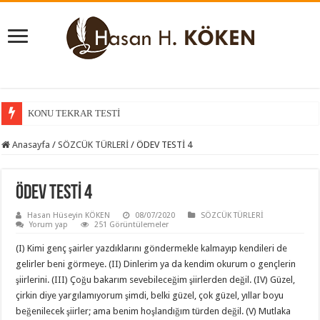
KONU TEKRAR TESTİ
KONU KAVRAMA TESTİ
Anasayfa
/
SÖZCÜK TÜRLERİ
/
ÖDEV TESTİ 4
ÖDEV TESTİ 4
Hasan Hüseyin KÖKEN
08/07/2020
SÖZCÜK TÜRLERİ
Yorum yap
251 Görüntülemeler
(I) Kimi genç şairler yazdıklarını göndermekle kalmayıp kendileri de
gelirler beni görmeye. (II) Dinlerim ya da kendim okurum o gençlerin
şiirlerini. (III) Çoğu bakarım sevebileceğim şiirlerden değil. (IV) Güzel,
çirkin diye yargılamıyorum şimdi, belki güzel, çok güzel, yıllar boyu
beğenilecek şiirler; ama benim hoşlandığım türden değil. (V) Mutlaka