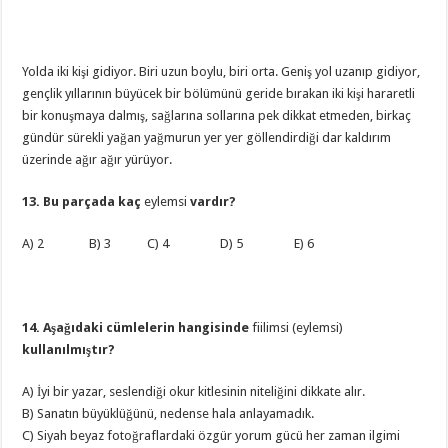
Yolda iki kişi gidiyor. Biri uzun boylu, biri orta. Geniş yol uzanıp gidiyor,
gençlik yıllarının büyücek bir bölümünü geride bırakan iki kişi hararetli
bir konuşmaya dalmış, sağlarına sollarına pek dikkat etmeden, birkaç
gündür sürekli yağan yağmurun yer yer göllendirdiği dar kaldırım
üzerinde ağır ağır yürüyor.
13. Bu parçada kaç
eylemsi
vardır?
A) 2 B) 3 C) 4 D) 5 E) 6
14. Aşağıdaki cümlelerin hangisinde
fiilimsi (eylemsi)
kullanılmıştır?
A) İyi bir yazar, seslendiği okur kitlesinin niteliğini dikkate alır.
B) Sanatın büyüklüğünü, nedense hala anlayamadık.
C) Siyah beyaz fotoğraflardaki özgür yorum gücü her zaman ilgimi