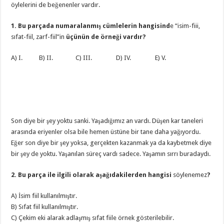
öylelerini de beğenenler vardır.
1. Bu parçada numaralanmış cümlelerin hangisind
e “isim-fiii,
sıfat-fiil, zarf-fiil”in
üçünün de örneği vardır?
A) I. B) II. C) III. D) IV. E) V.
Son diye bir şey yoktu sanki. Yaşadığımız an vardı. Düşen kar taneleri
arasında eriyenler olsa bile hemen üstüne bir tane daha yağıyordu.
Eğer son diye bir şey yoksa, gerçekten kazanmak ya da kaybetmek diye
bir şey de yoktu. Yaşanılan süreç vardı sadece. Yaşamın sırrı buradaydı.
2. Bu parça ile ilgili olarak aşağıdakilerden hangisi
söylenemez
?
A) İsim fiil kullanılmıştır.
B) Sıfat fiil kullanılmıştır.
C) Çekim eki alarak adlaşmış sıfat fiile örnek gösterilebilir.