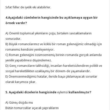
Sıfat fiiller de iyelik eki alabilirler.
4.Aşağıdaki cümlelerin hangisinde bu açıklamaya uygun bir
örnek vardır?
A) Önemli toplumsal yıkımların çoğu, birtakım savsaklamaların
sonucudur.
B) Büyük romancılarımız ve köklü bir roman geleneğimiz olmadığı için
romanımız kendisini yenileyemiyor.
C) Roman geleneğini özümsememiş birinin romanda gerçek anlamda
yenilik yapabilmesi düşünülemez.
D) Genç romancıların talihsizliği, insanları hareketsizlendiren politik ve
sosyal hareketlilikten uzaklaşmış bir dönem-de yaşamalarıdır.
E) Önemsenmediğimiz hatalar, ileride başa çıkılamayacak sorunlar
olarak karşımıza çıkar.
5. Aşağıdaki dizelerin hangisinde
eylemsi
kullanılmıştır?
A) Güneş doğdu mu
Bütün tomurcuklar açacak yapraklarını