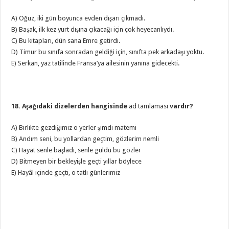
A) Oğuz, iki gün boyunca evden dışarı çıkmadı.
B) Başak, ilk kez yurt dışına çıkacağı için çok heyecanlıydı.
C) Bu kitapları, dün sana Emre getirdi.
D) Timur bu sınıfa sonradan geldiği için, sınıfta pek arkadaşı yoktu.
E) Serkan, yaz tatilinde Fransa’ya ailesinin yanına gidecekti.
18. Aşağıdaki dizelerden hangisinde
ad tamlaması
vardır?
A) Birlikte gezdiğimiz o yerler şimdi matemi
B) Andım seni, bu yollardan geçtim, gözlerim nemli
C) Hayat senle başladı, senle güldü bu gözler
D) Bitmeyen bir bekleyişle geçti yıllar böylece
E) Hayâl içinde geçti, o tatlı günlerimiz