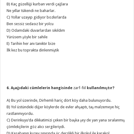
B) Kaç güzelliği kurban verdi çağlara
Ne yıllar tükendi ne baharlar.
C) Yollar uzayıp gidiyor bozkırlarda
Ben sessiz sedasız bir yolcu
D) Odamdaki duvarlardan sıkıldım
Yürüsem şöyle bir sahile
E) Tarihin her anı tanıktır bize
İlk kez bu toprakta dinlenmiştik
6. Aşağıdaki cümlelerin hangisinde
zarf-fiil
kullanılmıştır?
A) Bu yol üzerinde, Dirhemli hariç dört köy daha bulunuyordu.
B) Yol üstündeki diğer köylerde de evler ahşaptı, taş malzemeye hiç
rastlanmıyordu.
C) Derinkuyu’da dikkatimizi çeken bir başka şey de yan yana sıralanmış
çömlekçilerin göz alıcı sergileriydi.
D) Kasabanın kuzey sınırında üç derslikli bir ilkokul ile karakol