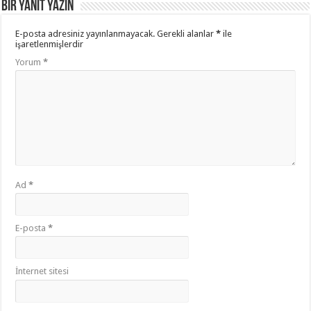
Bir yanıt yazın
E-posta adresiniz yayınlanmayacak.
Gerekli alanlar
*
ile
işaretlenmişlerdir
Yorum
*
Ad
*
E-posta
*
İnternet sitesi