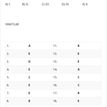
A) I. B) II. C) III. D) IV. E) V.
YANITLAR
1.
A
11.
B
2.
E
12.
E
3.
D
13.
E
4.
E
14.
A
5.
C
15.
C
6.
E
16.
C
7.
E
17.
B
8.
B
18.
E