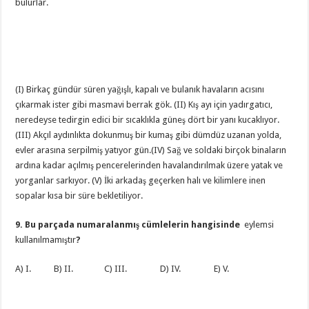
bulurlar.
(I) Birkaç gündür süren yağışlı, kapalı ve bulanık havaların acısını
çıkarmak ister gibi masmavi berrak gök. (II) Kış ayı için yadırgatıcı,
neredeyse tedirgin edici bir sıcaklıkla güneş dört bir yanı kucaklıyor.
(III) Akçıl aydınlıkta dokunmuş bir kumaş gibi dümdüz uzanan yolda,
evler arasına serpilmiş yatıyor gün.(IV) Sağ ve soldaki birçok binaların
ardına kadar açılmış pencerelerinden havalandırılmak üzere yatak ve
yorganlar sarkıyor. (V) İki arkadaş geçerken halı ve kilimlere inen
sopalar kısa bir süre bekletiliyor.
9. Bu parçada numaralanmış cümlelerin hangisinde
eylemsi
kullanılmamıştır
?
A) I. B) II. C) III. D) IV. E) V.