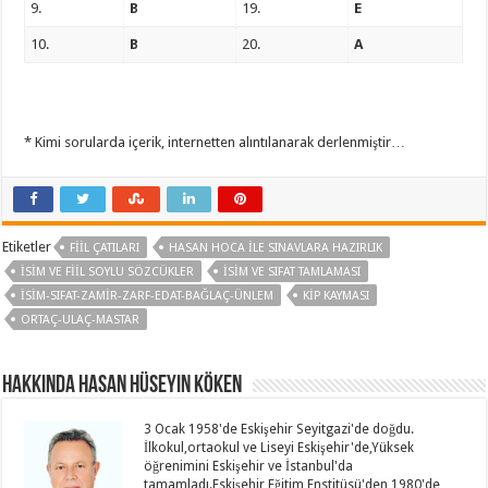
9.
B
19.
E
10.
B
20.
A
* Kimi sorularda içerik, internetten alıntılanarak derlenmiştir…
Etiketler
FIIL ÇATILARI
HASAN HOCA ILE SINAVLARA HAZIRLIK
İSIM VE FIIL SOYLU SÖZCÜKLER
İSIM VE SIFAT TAMLAMASI
ISIM-SIFAT-ZAMIR-ZARF-EDAT-BAĞLAÇ-ÜNLEM
KIP KAYMASI
ORTAÇ-ULAÇ-MASTAR
Hakkında Hasan Hüseyin KÖKEN
3 Ocak 1958'de Eskişehir Seyitgazi'de doğdu.
İlkokul,ortaokul ve Liseyi Eskişehir'de,Yüksek
öğrenimini Eskişehir ve İstanbul'da
tamamladı.Eskişehir Eğitim Enstitüsü'den 1980'de