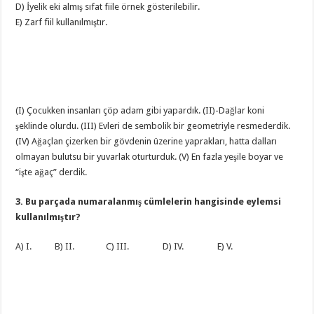
D) İyelik eki almış sıfat fiile örnek gösterilebilir.
E) Zarf fiil kullanılmıştır.
(I) Çocukken insanları çöp adam gibi yapardık. (II)-Dağlar koni
şeklinde olurdu. (III) Evleri de sembolik bir geometriyle resmederdik.
(IV) Ağaçlan çizerken bir gövdenin üzerine yaprakları, hatta dalları
olmayan bulutsu bir yuvarlak oturturduk. (V) En fazla yeşile boyar ve
“işte ağaç” derdik.
3. Bu parçada numaralanmış cümlelerin hangisinde eylemsi
kullanılmıştır?
A) I. B) II. C) III. D) IV. E) V.