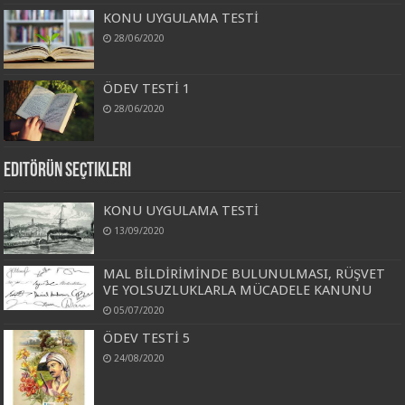
KONU UYGULAMA TESTİ
28/06/2020
ÖDEV TESTİ 1
28/06/2020
Editörün Seçtikleri
KONU UYGULAMA TESTİ
13/09/2020
MAL BİLDİRİMİNDE BULUNULMASI, RÜŞVET
VE YOLSUZLUKLARLA MÜCADELE KANUNU
05/07/2020
ÖDEV TESTİ 5
24/08/2020