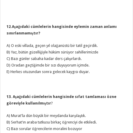
12.Aşağıdaki cümlelerin hangisinde eylemin zaman anlamı
sınırlanmamıştır?
A) O eski villada, geçen yıl olağanüstü bir tatil geçirdik.
B) Yaz, bütün güzelliğiyle hüküm sürüyor sahillerimizde
C) Bazı günler sabaha kadar ders çalışırlardı.
D) Oradan geçtiğimde bir sızı duyuyorum içimde.
E) Herkes otuzundan sonra gelecek kaygısı duyar.
13. Aşağıdaki cümlelerin hangisinde sıfat tamlaması özne
göreviyle kullanılmıştır
?
A) Murat’la dün büyük bir meydanda karşılaştık.
B) Serhat’ın araba tutkusu birkaç öğrenciyi de etkiledi.
C) Bazı sorular öğrencilerin moralini bozuyor