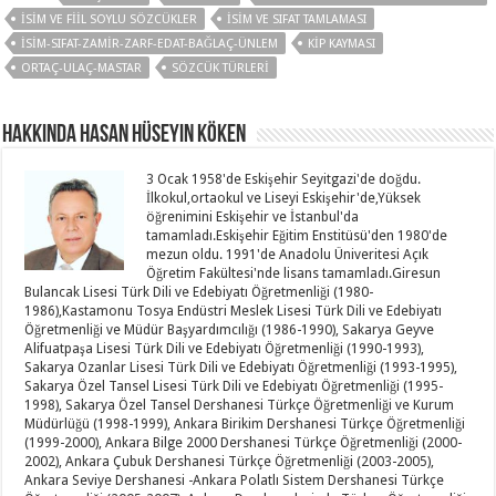
İSIM VE FIIL SOYLU SÖZCÜKLER
İSIM VE SIFAT TAMLAMASI
ISIM-SIFAT-ZAMIR-ZARF-EDAT-BAĞLAÇ-ÜNLEM
KIP KAYMASI
ORTAÇ-ULAÇ-MASTAR
SÖZCÜK TÜRLERI
Hakkında Hasan Hüseyin KÖKEN
3 Ocak 1958'de Eskişehir Seyitgazi'de doğdu.
İlkokul,ortaokul ve Liseyi Eskişehir'de,Yüksek
öğrenimini Eskişehir ve İstanbul'da
tamamladı.Eskişehir Eğitim Enstitüsü'den 1980'de
mezun oldu. 1991'de Anadolu Üniveritesi Açık
Öğretim Fakültesi'nde lisans tamamladı.Giresun
Bulancak Lisesi Türk Dili ve Edebiyatı Öğretmenliği (1980-
1986),Kastamonu Tosya Endüstri Meslek Lisesi Türk Dili ve Edebiyatı
Öğretmenliği ve Müdür Başyardımcılığı (1986-1990), Sakarya Geyve
Alifuatpaşa Lisesi Türk Dili ve Edebiyatı Öğretmenliği (1990-1993),
Sakarya Ozanlar Lisesi Türk Dili ve Edebiyatı Öğretmenliği (1993-1995),
Sakarya Özel Tansel Lisesi Türk Dili ve Edebiyatı Öğretmenliği (1995-
1998), Sakarya Özel Tansel Dershanesi Türkçe Öğretmenliği ve Kurum
Müdürlüğü (1998-1999), Ankara Birikim Dershanesi Türkçe Öğretmenliği
(1999-2000), Ankara Bilge 2000 Dershanesi Türkçe Öğretmenliği (2000-
2002), Ankara Çubuk Dershanesi Türkçe Öğretmenliği (2003-2005),
Ankara Seviye Dershanesi -Ankara Polatlı Sistem Dershanesi Türkçe