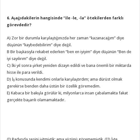
6. Aşağıdakilerin hangisinde “ile -le, -la” ötekilerden farklı
görevdedir?
A) Zor bir durumla karşılaştığınızda her zaman “kazanacağım” diye
düşünün “kaybedebilirim” diye değil.
B Bir başkasıyla rekabet ederken “ben en iyiyim” diye düşünün “Ben de
iyi sayılırım” diye değil.
C) İki yıl sonra şirket yeniden dizayn edildi ve bana önemli bir miktarda
hisse ile para verildi.
D) İş konusunda kendimi onlarla karşılaştırdım; ama dürüst olmak
gerekirse benden daha üstün bir özellik göremedim.
E) Kabaca bir bakışla görülür ki, milyonlarca insan çabalamakta fakat
gerçekte başarılı olamamaktadır.
(I) Radyoda sesini işitmiştik; ama yüzünü görememiştik. (II) İşte