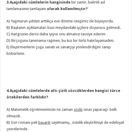
3.Aşağıdaki cümlelerin hangisinde
bir zamir, belirtili ad
tamlamasının tamlayanı
olarak kullanılmıştır?
A) Yağmurun şiddeti arttıkça eve dönme isteğimiz de büyüyordu.
B) Başkanın açıklamaları bazı meydandaki işçilere doyurucu gelmedi.
C) Hangisinin derisi daha iyiyse onu almanızı tavsiye ederim
D) Birçoğunu tanımama rağmen, bu kızı bir türlü hatırlayamadım.
E) Eleştirmenlerin çoğu sanatı ve sanatçıyı yönlendirdiğini sanıp
böbürlenir.
4.Aşağıdaki cümlelerde altı çizili sözcüklerden hangisi türce
ötekilerden farklıdır?
A) Matemetik öğretmenimizin ne zaman
sözlü
sınav yapacağı belli
olmazdı.
B) Son romanı pek
başarılı
sayılmamış , üstelik eleştirilmişti de edebiyat
çevrelerinde.