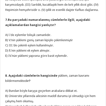
karşımızdaydı. (III) Sarıldık, kucaklaştık hem de kırk yıllık dost gibi. (IV)
Hepimizin hemşehrisidir o. (V) iyilik ve esenlik dağıtır Kafkas dağlarına.
7.Bu parçadaki numaralanmış cümlelerle ilgili, aşağıdaki
açıklamalardan hangisi yanlıştır?
A) l.’de eylemler bileşik zamanlıdır.
B) V.’nin yüklemi geniş zaman kipiyle çekimlenmiştir
C) III.’de çekimli eylem kullanılmıştır.
D) ll.’nin yüklemi ek eylem almıştır.
E) IV.’nün yüklemi yapısına göre basit eylemdir.
8. Aşağıdaki cümlelerin hangisinde
yüklem, zaman kavramı
bildirmemektedi
r?
A) Bundan böyle karşıya geçerken arabalara dikkat et.
B) Üniversite yıllarında ailesinin maddî durumu iyi olmadığı için hem
çalışmış hem okumuş.