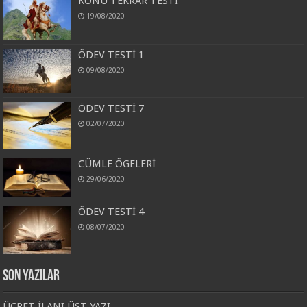
KONU TEKRAR TESTİ
19/08/2020
ÖDEV TESTİ 1
09/08/2020
ÖDEV TESTİ 7
02/07/2020
CÜMLE ÖGELERİ
29/06/2020
ÖDEV TESTİ 4
08/07/2020
Son Yazılar
ÜCRET İLANI ÜST YAZI