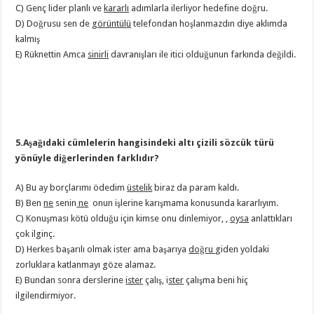
C) Genç lider planlı ve
kararlı
adımlarla ilerliyor hedefine doğru.
D) Doğrusu sen de
görüntülü
telefondan hoşlanmazdın diye aklımda
kalmış
E) Rüknettin Amca
sinirli
davranışları ile itici olduğunun farkında değildi.
5.Aşağıdaki cümlelerin hangisindeki altı çizili söz­cük türü
yönüyle diğerlerinden farklıdır?
A) Bu ay borçlarımı ödedim
üstelik
biraz da param kaldı.
B) Ben
ne
senin
ne
onun işlerine karışmama konusunda kararlıyım.
C) Konuşması kötü olduğu için kimse onu dinlemiyor, ,
oysa
anlattıkları
çok ilginç.
D) Herkes başarılı olmak ister ama başarıya
doğru
giden yoldaki
zorluklara katlanmayı göze alamaz.
E) Bundan sonra derslerine
ister
çalış, i
ster
çalışma beni hiç
ilgilendirmiyor.