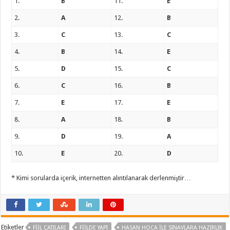
1.
B
11.
E
2.
A
12.
B
3.
C
13.
C
4.
B
14.
E
5.
D
15.
C
6.
C
16.
B
7.
E
17.
E
8.
A
18.
B
9.
D
19.
A
10.
E
20.
D
* Kimi sorularda içerik, internetten alıntılanarak derlenmiştir…
Etiketler
FIIL ÇATILARI
FIILDE YAPI
HASAN HOCA ILE SINAVLARA HAZIRLIK