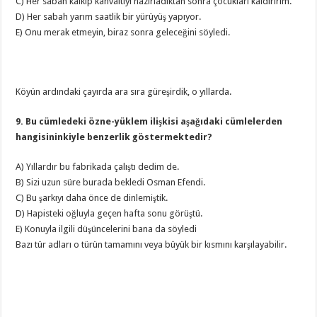
C) Her sabah kalkıp kahvaltıyı hazırladıktan sonra çocukları kaldırırım.
D) Her sabah yarım saatlik bir yürüyüş yapıyor.
E) Onu merak etmeyin, biraz sonra geleceğini söyledi.
Köyün ardındaki çayırda ara sıra güreşirdik, o yıllarda.
9. Bu cümledeki özne-yüklem ilişkisi aşağıdaki cümlelerden
hangisininkiyle benzerlik göstermektedir?
A) Yıllardır bu fabrikada çalıştı dedim de.
B) Sizi uzun süre burada bekledi Osman Efendi.
C) Bu şarkıyı daha önce de dinlemiştik.
D) Hapisteki oğluyla geçen hafta sonu görüştü.
E) Konuyla ilgili düşüncelerini bana da söyledi
Bazı tür adları o türün tamamını veya büyük bir kısmını karşılayabilir.