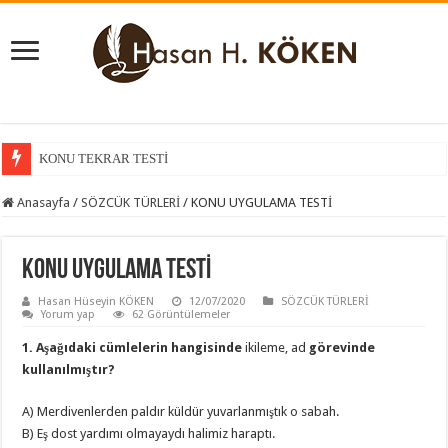
KONU TEKRAR TESTİ
KONU KAVRAMA TESTİ
Anasayfa
/
SÖZCÜK TÜRLERİ
/
KONU UYGULAMA TESTİ
KONU UYGULAMA TESTİ
Hasan Hüseyin KÖKEN
12/07/2020
SÖZCÜK TÜRLERİ
Yorum yap
62 Görüntülemeler
1. Aşağıdaki cümlelerin hangisinde
ikileme, ad
görevinde
kullanılmıştır?
A) Merdivenlerden paldır küldür yuvarlanmıştık o sabah.
B) Eş dost yardımı olmayaydı halimiz haraptı.