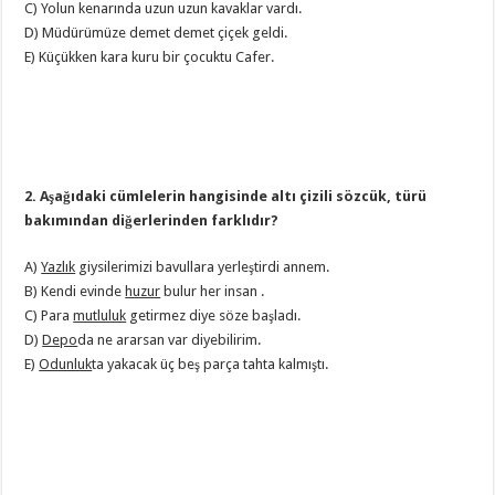
C) Yolun kenarında uzun uzun kavaklar vardı.
D) Müdürümüze demet demet çiçek geldi.
E) Küçükken kara kuru bir çocuktu Cafer.
2. Aşağıdaki cümlelerin hangisinde altı çizili sözcük, türü
bakımından diğerlerinden farklıdır?
A)
Yazlık
giysilerimizi bavullara yerleştirdi annem.
B) Kendi evinde
huzur
bulur her insan .
C) Para
mutluluk
getirmez diye söze başladı.
D)
Depo
da ne ararsan var diyebilirim.
E)
Odunluk
ta yakacak üç beş parça tahta kalmıştı.