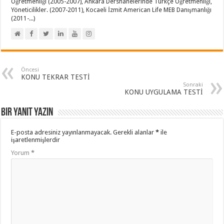
Öğretmenliği (2005-2007), Ankara Dershanelerinde Türkçe Öğretmenliği,
Yöneticilikler. (2007-2011), Kocaeli İzmit American Life MEB Danışmanlığı
(2011-...)
Öncesi
KONU TEKRAR TESTİ
Sonraki
KONU UYGULAMA TESTİ
Bir yanıt yazın
E-posta adresiniz yayınlanmayacak.
Gerekli alanlar
*
ile
işaretlenmişlerdir
Yorum
*