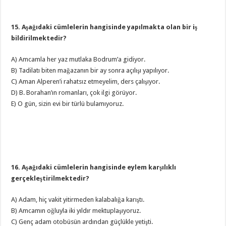
15. Aşağıdaki cümlelerin hangisinde yapılmakta olan bir iş
bildirilmektedir?
A) Amcamla her yaz mutlaka Bodrum’a gidiyor.
B) Tadilatı biten mağazanın bir ay sonra açılışı yapılıyor.
C) Aman Alperen’i rahatsız etmeyelim, ders çalışıyor.
D) B. Borahan’ın romanları, çok ilgi görüyor.
E) O gün, sizin evi bir türlü bulamıyoruz.
16. Aşağıdaki cümlelerin hangisinde eylem karşılıklı
gerçekleştirilmektedir?
A) Adam, hiç vakit yitirmeden kalabalığa karıştı.
B) Amcamın oğluyla iki yıldır mektuplaşıyoruz.
C) Genç adam otobüsün ardından güçlükle yetişti.