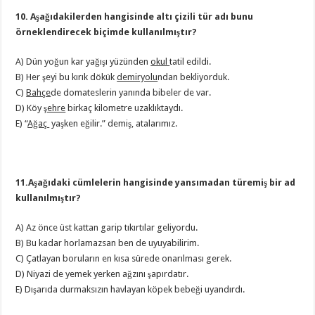
10. Aşağıdakilerden hangisinde altı çizili tür adı bunu
örneklendirecek biçimde kullanılmıştır?
A) Dün yoğun kar yağışı yüzünden
okul
tatil edildi.
B) Her şeyi bu kırık dökük
demiryolu
ndan bekliyorduk.
C)
Bahçe
de domateslerin yanında bibeler de var.
D) Köy
şehre
birkaç kilometre uzaklıktaydı.
E) “
Ağaç
yaşken eğilir.” demiş, atalarımız.
11.Aşağıdaki cümlelerin hangisinde yansımadan türemiş bir ad
kullanılmıştır?
A) Az önce üst kattan garip tıkırtılar geliyordu.
B) Bu kadar horlamazsan ben de uyuyabilirim.
C) Çatlayan boruların en kısa sürede onarılması gerek.
D) Niyazi de yemek yerken ağzını şapırdatır.
E) Dışarıda durmaksızın havlayan köpek bebeği uyandırdı.