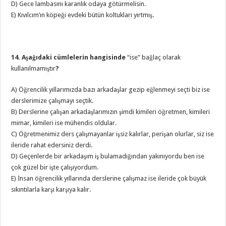
D) Gece lambasını karanlık odaya götürmelisin.
E) Kıvılcım’ın köpeği evdeki bütün koltukları yırtmış.
14. Aşağıdaki cümlelerin hangisinde
“ise” bağlaç olarak
kullanılmamıştır
?
A) Öğrencilik yıllarımızda bazı arkadaşlar gezip eğlenmeyi seçti biz ise
derslerimize çalışmayı seçtik.
B) Derslerine çalışan arkadaşlarımızın şimdi kimileri öğretmen, kimileri
mimar, kimileri ise mühendis oldular.
C) Öğretmenimiz ders çalışmayanlar işsiz kalırlar, perişan olurlar, siz ise
ileride rahat edersiniz derdi.
D) Geçenlerde bir arkadaşım iş bulamadığından yakınıyordu ben ise
çok güzel bir işte çalışıyordum.
E) İnsan öğrencilik yıllarında derslerine çalışmaz ise ileride çok büyük
sıkıntılarla karşı karşıya kalır.