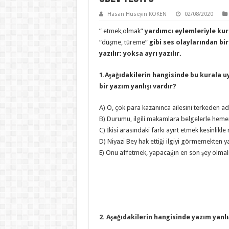
Hasan Hüseyin KÖKEN
02/08/2020
” etmek,olmak”
yardımcı eylemleriyle kuru
“düşme, türeme”
gibi ses olaylarından bir
yazılır; yoksa ayrı yazılır.
1.Aşağıdakilerin hangisinde bu kural
bir yazım yanlışı vardır?
A) O, çok para kazanınca ailesini terkeden ad
B) Durumu, ilgili makamlara belgelerle hemen 
C) İkisi arasındaki farkı ayırt etmek kesinlikl
D) Niyazi Bey hak ettiği ilgiyi görmemekten y
E) Onu affetmek, yapacağın en son şey olmalı
2. Aşağıdakilerin hangisinde yazım yanlı