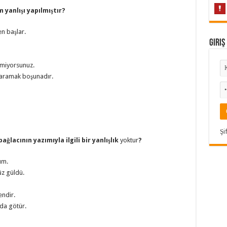
 yanlışı yapılmıştır?
en başlar.
Giriş
etmiyorsunuz.
u aramak boşunadır.
Şi
bağlacının yazımıyla ilgili bir yanlışlık
yoktur
?
ım.
üz güldü.
ndir.
da götür.