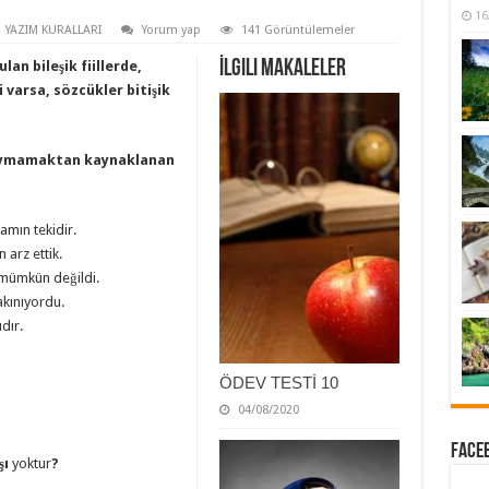
16
YAZIM KURALLARI
Yorum yap
141 Görüntülemeler
İlgili Makaleler
lan bileşik fiillerde,
i varsa, sözcükler bitişik
a uymamaktan kaynaklanan
amın tekidir.
arz ettik.
e mümkün değildi.
akınıyordu.
dır.
ÖDEV TESTİ 10
04/08/2020
Faceb
şı
yoktur
?