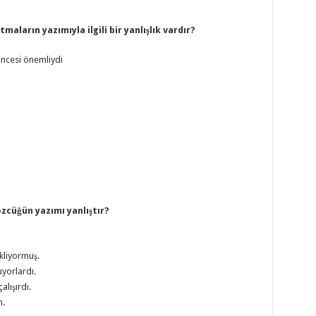
maların yazımıyla ilgili bir yanlışlık vardır?
üncesi önemliydi
sözcüğün yazımı yanlıştır?
kliyormuş.
uyorlardı.
lışırdı.
m.