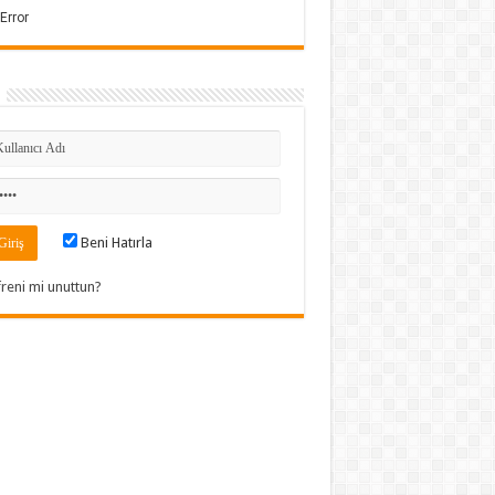
Beni Hatırla
freni mi unuttun?