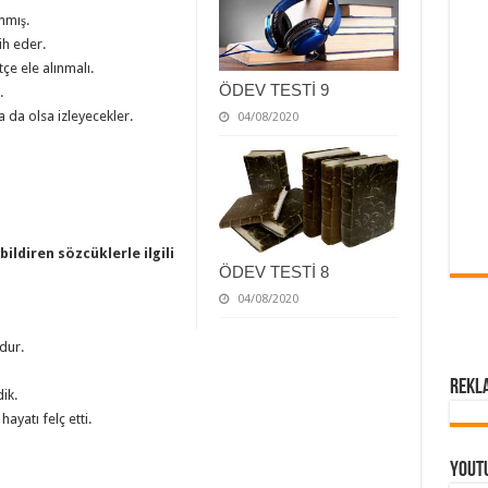
mmış.
ih eder.
çe ele alınmalı.
ÖDEV TESTİ 9
.
 da olsa izleyecekler.
04/08/2020
ildiren sözcüklerle ilgili
ÖDEV TESTİ 8
04/08/2020
udur.
Rekl
ik.
ayatı felç etti.
Yout