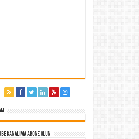
am
ube Kanalıma Abone Olun