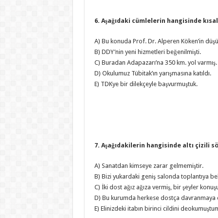
6. Aşağıdaki cümlelerin hangisinde kısalt
A) Bu konuda Prof. Dr. Alperen Köken’in düş
B) DDY’nin yeni hizmetleri beğenilmişti.
C) Buradan Adapazarı’na 350 km. yol varmış.
D) Okulumuz Tübitak’ın yarışmasına katıldı.
E) TDKye bir dilekçeyle başvurmuştuk.
7. Aşağıdakilerin hangisinde altı çizili 
A) Sanatdan kimseye zarar gelmemiştir.
B) Bizi yukardaki geniş salonda toplantıya be
C) İki dost ağız ağıza vermiş, bir şeyler konuş
D) Bu kurumda herkese dostça davranmaya ça
E) Elinizdeki itabın birinci cildini deokumuştu