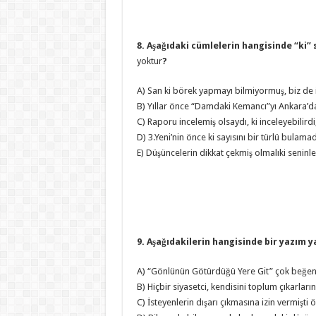
8. Aşağıdaki cümlelerin hangisinde “ki” s
yoktur
?
A) San ki börek yapmayı bilmiyormuş, biz de 
B) Yıllar önce “Damdaki Kemancı”yı Ankara’da
C) Raporu incelemiş olsaydı, ki inceleyebilirdi
D) 3.Yeni’nin önce ki sayısını bir türlü bulama
E) Düşüncelerin dikkat çekmiş olmalıki seninl
9. Aşağıdakilerin hangisinde bir yazım ya
A) “Gönlünün Götürdüğü Yere Git” çok beğenil
B) Hiçbir siyasetci, kendisini toplum çıkarlar
C) İsteyenlerin dışarı çıkmasına izin vermişti