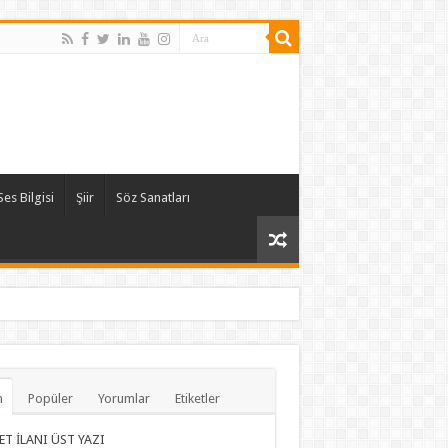
Ses Bilgisi
Şiir
Söz Sanatları
n
Popüler
Yorumlar
Etiketler
ET İLANI ÜST YAZI