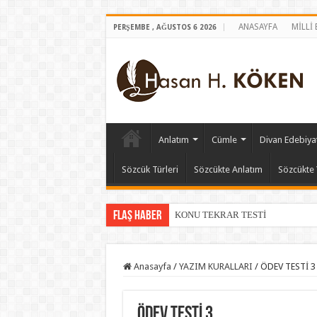
ANASAYFA
MİLLİ
PERŞEMBE , AĞUSTOS 6 2026
Anlatım
Cümle
Divan Edebiyat
Sözcük Türleri
Sözcükte Anlatım
Sözcükte 
Flaş Haber
KONU TEKRAR TESTİ
Anasayfa
/
YAZIM KURALLARI
/
ÖDEV TESTİ 3
ÖDEV TESTİ 3