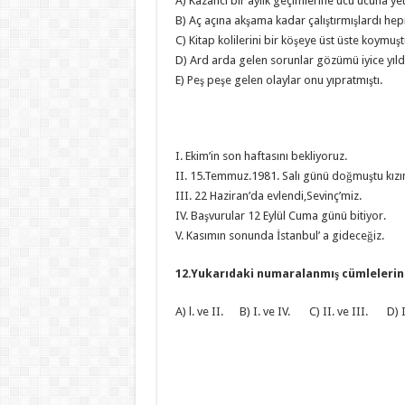
A) Kazancı bir aylık geçimlerine ucu ucuna ye
B) Aç açına akşama kadar çalıştırmışlardı hepi
C) Kitap kolilerini bir köşeye üst üste koymuşt
D) Ard arda gelen sorunlar gözümü iyice yıldı
E) Peş peşe gelen olaylar onu yıpratmıştı.
I. Ekim’in son haftasını bekliyoruz.
II. 15.Temmuz.1981. Salı günü doğmuştu kızı
III. 22 Haziran’da evlendi,Sevinç’miz.
IV. Başvurular 12 Eylül Cuma günü bitiyor.
V. Kasımın sonunda İstanbul’ a gideceğiz.
12.Yukarıdaki numaralanmış cümlelerin 
A) l. ve II. B) I. ve IV. C) II. ve III. D) 