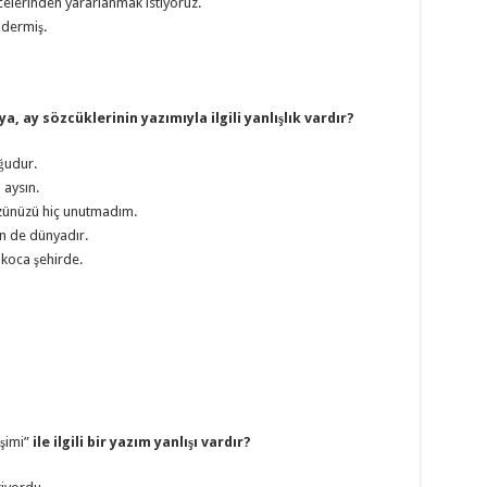
elerinden yararlanmak istiyoruz.
idermiş.
, ay sözcüklerinin yazımıyla ilgili yanlışlık vardır?
ğudur.
 aysın.
özünüzü hiç unutmadım.
n de dünyadır.
koca şehirde.
şimi”
ile ilgili bir yazım yanlışı vardır?