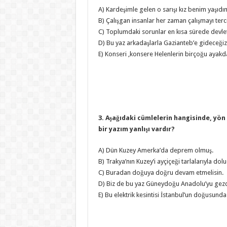
A) Kardeşimle gelen o sarışı kız benim yaşıdı
B) Çalışgan insanlar her zaman çalışmayı terc
C) Toplumdaki sorunlar en kısa sürede devlet
D) Bu yaz arkadaşlarla Gazianteb’e gideceğiz
E) Konseri ,konsere Helenlerin birçoğu ayakda
3. Aşağıdaki cümlelerin hangisinde, yön b
bir yazım yanlışı vardır?
A) Dün Kuzey Amerka’da deprem olmuş.
B) Trakya’nın Kuzey’i ayçiçeği tarlalarıyla dol
C) Buradan doğuya doğru devam etmelisin.
D) Biz de bu yaz Güneydoğu Anadolu’yu gezd
E) Bu elektrik kesintisi İstanbul’un doğusunda h