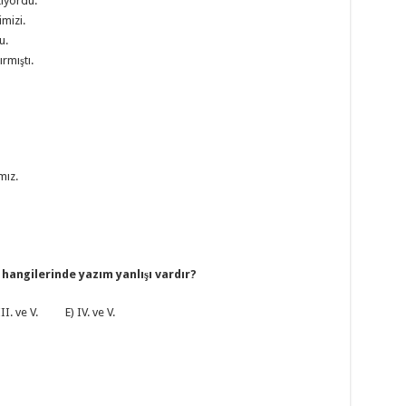
tiyordu.
mizi.
u.
rmıştı.
mız.
hangilerinde yazım yanlışı vardır?
III. ve V. E) IV. ve V.