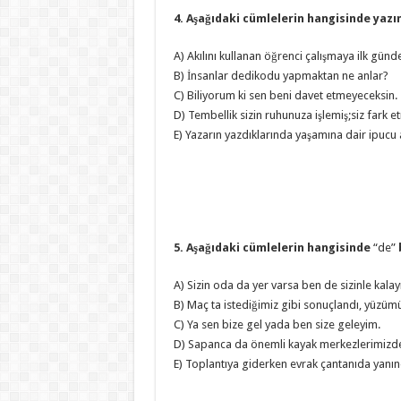
4. Aşağıdaki cümlelerin hangisinde yazım
A) Akılını kullanan öğrenci çalışmaya ilk günd
B) İnsanlar dedikodu yapmaktan ne anlar?
C) Biliyorum ki sen beni davet etmeyeceksin.
D) Tembellik sizin ruhunuza işlemiş;siz fark 
E) Yazarın yazdıklarında yaşamına dair ipuc
5. Aşağıdaki cümlelerin hangisinde
“de”
A) Sizin oda da yer varsa ben de sizinle kalay
B) Maç ta istediğimiz gibi sonuçlandı, yüzüm
C) Ya sen bize gel yada ben size geleyim.
D) Sapanca da önemli kayak merkezlerimizde
E) Toplantıya giderken evrak çantanıda yanın