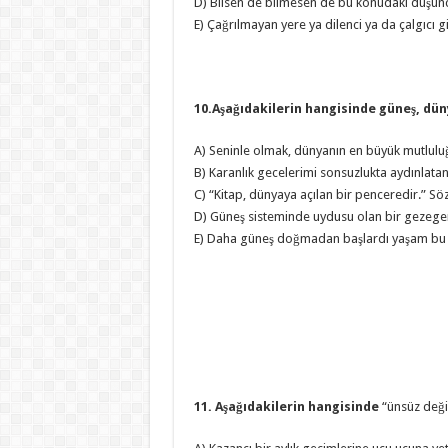
D) Bilsen de bilmesen de bu konudaki düşünc
E) Çağrılmayan yere ya dilenci ya da çalgıcı g
10.Aşağıdakilerin hangisinde güneş, dünya
A) Seninle olmak, dünyanın en büyük mutlulu
B) Karanlık gecelerimi sonsuzlukta aydınlatan
C) “Kitap, dünyaya açılan bir penceredir.” S
D) Güneş sisteminde uydusu olan bir gezege
E) Daha güneş doğmadan başlardı yaşam bu 
11. Aşağıdakilerin hangisinde
“ünsüz deği