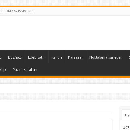
 EĞİTİM YAZIŞMALARI
ı
Düz Yazı
Edebiyat
Kanun
Paragraf
Noktalama İşaretleri
Yapı
Yazım Kuralları
So
ÜCR