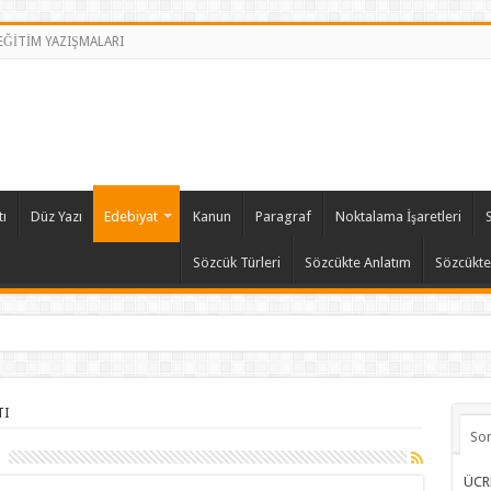
 EĞİTİM YAZIŞMALARI
ı
Düz Yazı
Edebiyat
Kanun
Paragraf
Noktalama İşaretleri
S
Sözcük Türleri
Sözcükte Anlatım
Sözcükte
TI
So
ÜCR