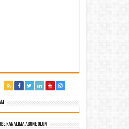
am
ube Kanalıma Abone Olun