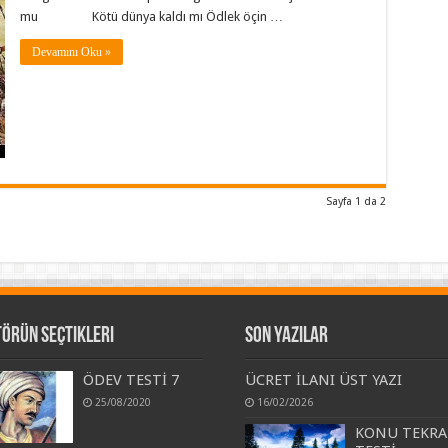
mu Kötü dünya kaldı mı Ödlek öçin …
Devamını Oku »
Sayfa 1 da 2
törün Seçtikleri
Son Yazılar
ÖDEV TESTİ 7
ÜCRET İLANI ÜST YAZI
25/08/2020
16/02/2026
KONU TEKRA