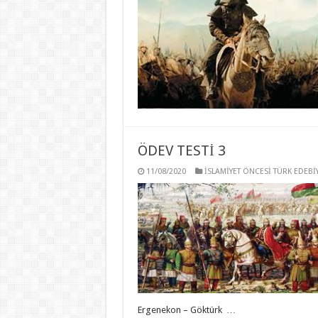
ÖDEV TESTİ 3
11/08/2020
İSLAMİYET ÖNCESİ TÜRK EDEBİY
Ergenekon – Göktürk …