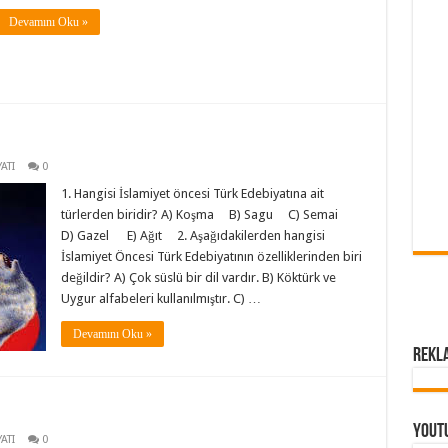
Devamını Oku »
ATI
0
1. Hangisi İslamiyet öncesi Türk Edebiyatına ait
türlerden biridir? A) Koşma B) Sagu C) Semai
D) Gazel E) Ağıt 2. Aşağıdakilerden hangisi
İslamiyet Öncesi Türk Edebiyatının özelliklerinden biri
değildir? A) Çok süslü bir dil vardır. B) Köktürk ve
Uygur alfabeleri kullanılmıştır. C) …
Devamını Oku »
Rekl
Yout
ATI
0