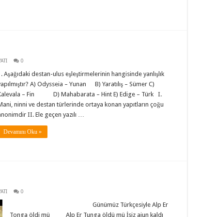
ATI
0
1. Aşağıdaki destan-ulus eşleştirmelerinin hangisinde yanlışlık
yapılmıştır? A) Odysseia – Yunan B) Yaratılış – Sümer C)
Kalevala – Fin D) Mahabarata – Hint E) Edige – Türk I.
Mani, ninni ve destan türlerinde ortaya konan yapıtların çoğu
anonimdir II. Ele geçen yazılı …
Devamını Oku »
ATI
0
Günümüz Türkçesiyle Alp Er
Tonga öldi mü Alp Er Tunga öldü mü İsiz ajun kaldı