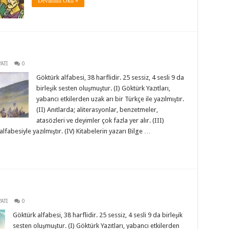
Devamını Oku »
ATI
0
Göktürk alfabesi, 38 harflidir. 25 sessiz, 4 sesli 9 da
birleşik sesten oluşmuştur. (I) Göktürk Yazıtları,
yabancı etkilerden uzak arı bir Türkçe ile yazılmıştır.
(II) Anıtlarda; aliterasyonlar, benzetmeler,
atasözleri ve deyimler çok fazla yer alır. (III)
alfabesiyle yazılmıştır. (IV) Kitabelerin yazarı Bilge …
ATI
0
Göktürk alfabesi, 38 harflidir. 25 sessiz, 4 sesli 9 da birleşik
sesten oluşmuştur. (I) Göktürk Yazıtları, yabancı etkilerden