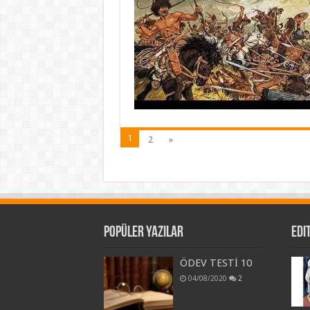
1
2
»
Popüler Yazılar
Edi
ÖDEV TESTİ 10
04/08/2020
2