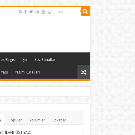
es Bilgisi
Şiir
Söz Sanatları
 Yapı
Yazım Kuralları
n
Popüler
Yorumlar
Etiketler
ET İLANI ÜST YAZI