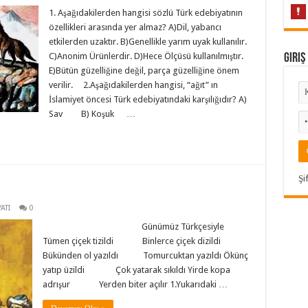
1. Aşağıdakilerden hangisi sözlü Türk edebiyatının
özellikleri arasında yer almaz? A)Dil, yabancı
etkilerden uzaktır. B)Genellikle yarım uyak kullanılır.
C)Anonim Ürünlerdir. D)Hece Ölçüsü kullanılmıştır.
Giriş
E)Bütün güzelliğine değil, parça güzelliğine önem
verilir. 2.Aşağıdakilerden hangisi, “ağıt” ın
İslamiyet öncesi Türk edebiyatındaki karşılığıdır? A)
Sav B) Koşuk …
Şi
ATI
0
Günümüz Türkçesiyle
Tümen çiçek tizildi Binlerce çiçek dizildi
Bükünden ol yazıldı Tomurcuktan yazıldı Ökünç
yatıp üzildi Çok yatarak sıkıldı Yirde kopa
adrışur Yerden biter açılır 1.Yukarıdaki …