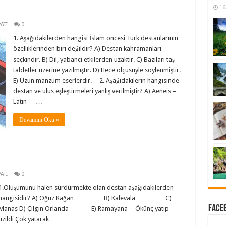
16
ATI
0
1. Aşağıdakilerden hangisi İslam öncesi Türk destanlarının
özelliklerinden biri değildir? A) Destan kahramanları
seçkindir. B) Dil, yabancı etkilerden uzaktır. C) Bazıları taş
tabletler üzerine yazılmıştır. D) Hece ölçüsüyle söylenmiştir.
E) Uzun manzum eserlerdir. 2. Aşağıdakilerin hangisinde
destan ve ulus eşleştirmeleri yanlış verilmiştir? A) Aeneis –
Latin …
Devamını Oku »
ATI
0
1.Oluşumunu halen sürdürmekte olan destan aşağıdakilerden
hangisidir? A) Oğuz Kağan B) Kalevala C)
Faceb
Manas D) Çılgın Orlanda E) Ramayana Ökünç yatıp
üzildi Çok yatarak …