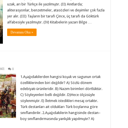
uzak, arı bir Türkçe ile yazılmıştır. (II) Anıtlarda;
aliterasyonlar, benzetmeler, atasözleri ve deyimler çok fazla
yer alır. (III) Taşların bir tarafı Çince, üç tarafı da Göktürk
alfabesiyle yazılmıştır. (IV) Kitabelerin yazarı Bilge …
Devamını Oku »
ATI
0
1.Aşağıdakilerden hangisi koşuk ve sagunun ortak
özelliklerinden biri değildir? A) Sözlü dönem
edebiyatı ürünleridir. B) Nazım birimleri dörtlüktür.
C) Söyleyenleri belli değildir. D)Hece ölçüsüyle
söylenmiştir. E) İletmek istedikleri mesaj ortaktır.
Türk destanları ait oldukları Türk boylarına göre
sınıflandırılır. 2.Aşağıdakilerin hangisinde destan–
boy sınıflandırmasında yanlışlık yapılmıştır? A)