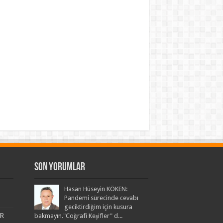
Son Yorumlar
Hasan Hüseyin KÖKEN:
Pandemi sürecinde cevabı
geciktirdiğim için kusura
R
bakmayın."Coğrafi Keşifler" d...