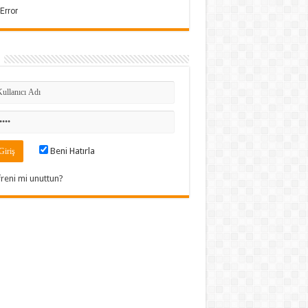
Beni Hatırla
freni mi unuttun?