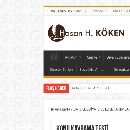
ANASAYFA
MİLLİ EĞİ
CUMA , AĞUSTOS 7 2026
Anlatım
Cümle
Divan Edebiyat
Sözcük Türleri
Sözcükte Anlatım
Sözcükte 
Flaş Haber
KONU TEKRAR TESTİ
Anasayfa
/
BATI EDEBİYATI VE EDEBİ AKIMLA
KONU KAVRAMA TESTİ