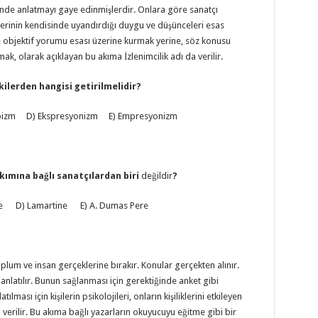
ğinde anlatmayı gaye edinmişlerdir. Onlara göre sanatçı
rinin kendisinde uyandırdığı duygu ve düşünceleri esas
t ve objektif yorumu esası üzerine kurmak yerine, söz konusu
mak, olarak açıklayan bu akıma İzlenimcilik adı da verilir.
kilerden hangisi getirilmelidir?
übizm D) Ekspresyonizm E) Empresyonizm
kımına bağlı sanatçılardan biri
değildir
?
ne D) Lamartine E) A. Dumas Pere
toplum ve insan gerçeklerine bırakır. Konular gerçekten alınır.
anlatılır. Bunun sağlanması için gerektiğinde anket gibi
ması için kişilerin psikolojileri, onların kişiliklerini etkileyen
a verilir. Bu akıma bağlı yazarların okuyucuyu eğitme gibi bir