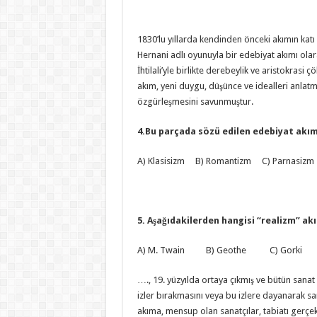
1830’lu yıllarda kendinden önceki akımın katı 
Hernani adlı oyunuyla bir edebiyat akımı olar
İhtilali’yle birlikte derebeylik ve aristokrasi
akım, yeni duygu, düşünce ve idealleri anlatm
özgürleşmesini savunmuştur.
4.Bu parçada sözü edilen edebiyat akım
A) Klasisizm B) Romantizm C) Parnasizm 
5. Aşağıdakilerden hangisi “realizm” ak
A) M. Twain B) Geothe C) Gorki 
…., 19. yüzyılda ortaya çıkmış ve bütün sanat da
izler bırakmasını veya bu izlere dayanarak sa
akıma, mensup olan sanatçılar, tabiatı gerçekt