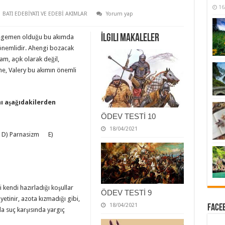
16
BATI EDEBİYATI VE EDEBİ AKIMLAR
Yorum yap
İlgili Makaleler
n egemen olduğu bu akımda
önemlidir. Ahengi bozacak
am, açık olarak değil,
ine, Valery bu akımın önemli
ı aşağıdakilerden
ÖDEV TESTİ 10
18/04/2021
D) Parnasizm E)
i kendi hazırladığı koşullar
ÖDEV TESTİ 9
etinir, azota kızmadığı gibi,
18/04/2021
Faceb
a suç karşısında yargıç