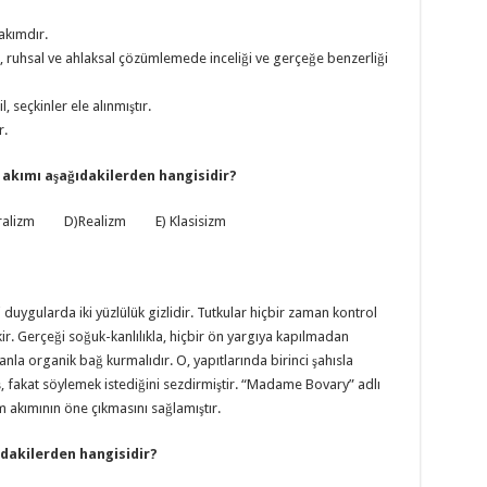
 akımdır.
yı, ruhsal ve ahlaksal çözümlemede inceliği ve gerçeğe benzerliği
l, seçkinler ele alınmıştır.
r.
t akımı aşağıdakilerden hangisidir?
alizm D)Realizm E) Klasisizm
duygularda iki yüzlülük gizlidir. Tutkular hiçbir zaman kontrol
r. Gerçeği soğuk-kanlılıkla, hiçbir ön yargıya kapılmadan
la organik bağ kurmalıdır. O, yapıtlarında birinci şahısla
, fakat söylemek istediğini sezdirmiştir. “Madame Bovary” adlı
 akımının öne çıkmasını sağlamıştır.
ıdakilerden hangisidir?