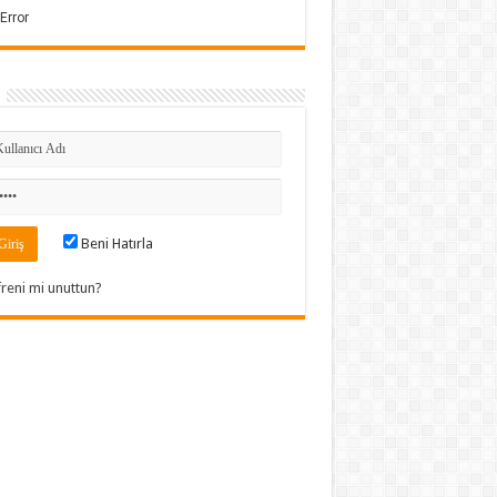
Beni Hatırla
freni mi unuttun?