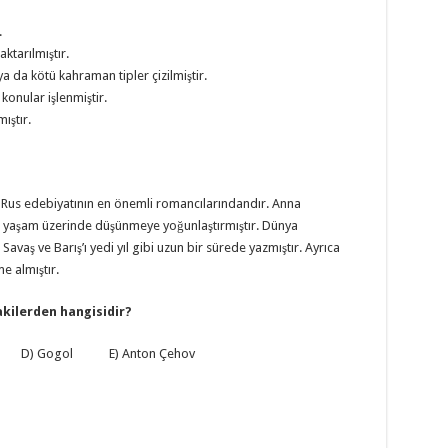
.
ktarılmıştır.
ya da kötü kahraman tipler çizilmiştir.
konular işlenmiştir.
ıştır.
r, Rus edebiyatının en önemli romancılarındandır. Anna
ru yaşam üzerinde düşünmeye yoğunlaştırmıştır. Dünya
vaş ve Barış’ı yedi yıl gibi uzun bir sürede yazmıştır. Ayrıca
me almıştır.
akilerden hangisidir?
in D) Gogol E) Anton Çehov