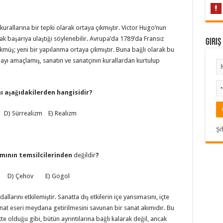
kurallarına bir tepki olarak ortaya çıkmıştır. Victor Hugo’nun
ak başarıya ulaştığı söylenebilir. Avrupa’da 1789’da Fransız
Giriş
 çökmüş; yeni bir yapılanma ortaya çıkmıştır. Buna bağlı olarak bu
ayı amaçlamış, sanatın ve sanatçının kurallardan kurtulup
ı aşağıdakilerden hangisidir?
D) Sürrealizm E) Realizm
Şi
ımının temsilcilerinden
değildir
?
D) Çehov E) Gogol
llarını etkilemiştir. Sanatta dış etkilerin içe yansımasını, içte
nat eseri meydana getirilmesini savunan bir sanat akımıdır. Bu
e olduğu gibi, bütün ayrıntılarına bağlı kalarak değil, ancak