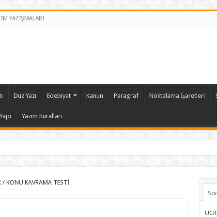
TİM YAZIŞMALARI
ı
Düz Yazı
Edebiyat
Kanun
Paragraf
Noktalama İşaretleri
Yapı
Yazım Kuralları
R
/
KONU KAVRAMA TESTİ
So
ÜCR