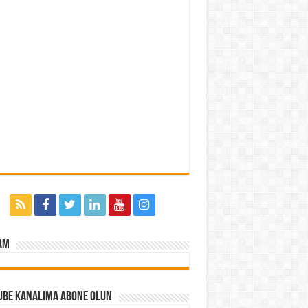
am
ube Kanalıma Abone Olun