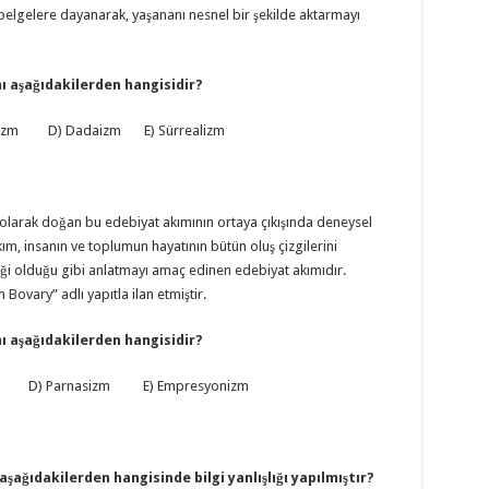
belgelere dayanarak, yaşananı nesnel bir şekilde aktarmayı
ı aşağıdakilerden hangisidir?
izm D) Dadaizm E) Sürrealizm
i olarak doğan bu edebiyat akımının ortaya çıkışında deneysel
kım, insanın ve toplumun hayatının bütün oluş çizgilerini
ği olduğu gibi anlatmayı amaç edinen edebiyat akımıdır.
ovary” adlı yapıtla ilan etmiştir.
ı aşağıdakilerden hangisidir?
izm D) Parnasizm E) Empresyonizm
aşağıdakilerden hangisinde bilgi yanlışlığı yapılmıştır?