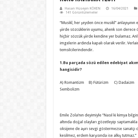
Hasan Hüseyin KÖKEN
16/04/2021
141 Görüntülemeler
“Musikî, her şeyden önce musikî” anlayışını
şiirde sözcüklerin uyumu, ahenk son derece 
hiçbir sözcük şiirde kendine yer bulamaz. Anl
imgelerin ardında kapalı olarak verilir. Verla
temsilcilerindendir.
1.Bu parçada sözü edilen edebiyat akım
hangisidir?
A) Romantizm B) Fütürizm C) Dadaizm 
Sembolizm
Emile Zola’nın deyimiyle “Nasıl ki kimya bilgin
altında doğal olayları gözetleyip saptamakla y
oksijene de aşırı sevgi göstermezse sanatçı d
kesilmez, erdem karşısında ise alkış tutmaz.”