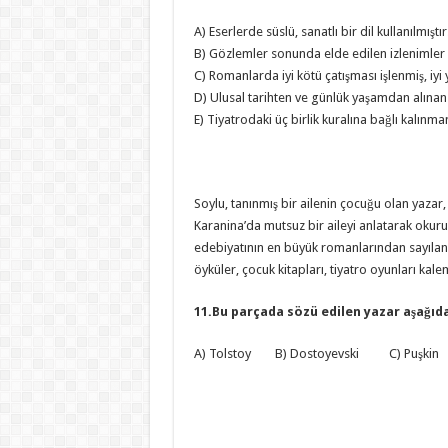
A) Eserlerde süslü, sanatlı bir dil kullanılmıştır
B) Gözlemler sonunda elde edilen izlenimler a
C) Romanlarda iyi kötü çatışması işlenmiş, iyi 
D) Ulusal tarihten ve günlük yaşamdan alınan 
E) Tiyatrodaki üç birlik kuralına bağlı kalınmam
Soylu, tanınmış bir ailenin çocuğu olan yaza
Karanina’da mutsuz bir aileyi anlatarak oku
edebiyatının en büyük romanlarından sayılan Sa
öyküler, çocuk kitapları, tiyatro oyunları kale
11.Bu parçada sözü edilen yazar aşağıd
A) Tolstoy B) Dostoyevski C) Puşk