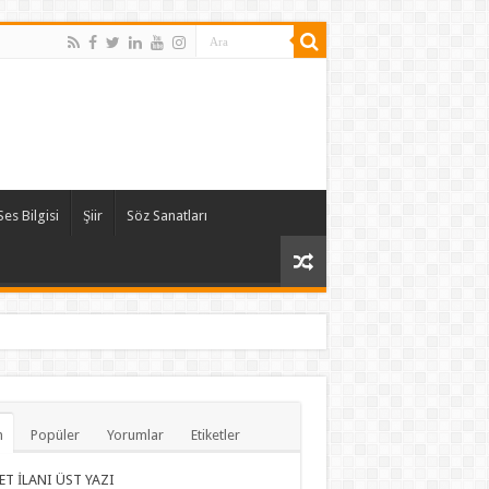
Ses Bilgisi
Şiir
Söz Sanatları
n
Popüler
Yorumlar
Etiketler
ET İLANI ÜST YAZI