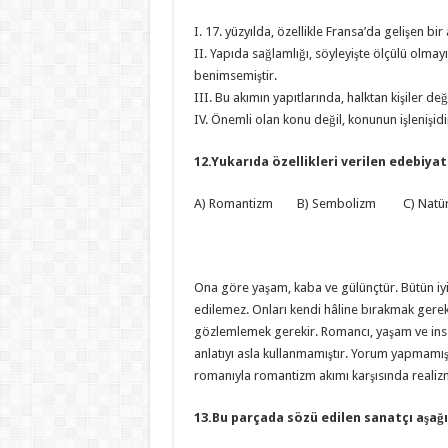
I. 17. yüzyılda, özellikle Fransa’da gelişen bir
II. Yapıda sağlamlığı, söyleyişte ölçülü olma
benimsemiştir.
III. Bu akımın yapıtlarında, halktan kişiler deği
IV. Önemli olan konu değil, konunun işlenişidi
12.Yukarıda özellikleri verilen edebiya
A) Romantizm B) Sembolizm C) Natür
Ona göre yaşam, kaba ve gülünçtür. Bütün iyi 
edilemez. Onları kendi hâline bırakmak gereki
gözlemlemek gerekir. Romancı, yaşam ve insan
anlatıyı asla kullanmamıştır. Yorum yapmamış
romanıyla romantizm akımı karşısında realizm
13.Bu parçada sözü edilen sanatçı aşağ