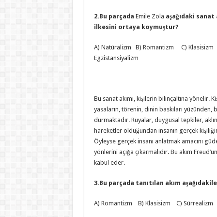
2.Bu parçada
Emile Zola
aşağıdaki sanat
ilkesini ortaya koymuştur?
A) Natüralizm B) Romantizm C) Klasisizm
Egzistansiyalizm
Bu sanat akımı, kişilerin bilinçaltına yönelir. Ki
yasaların, törenin, dinin baskıları yüzünden, b
durmaktadır. Rüyalar, duygusal tepkiler, aklı
hareketler olduğundan insanın gerçek kişiliğini 
Öyleyse gerçek insanı anlatmak amacını güde
yönlerini açığa çıkarmalıdır. Bu akım Freud’un
kabul eder.
3.Bu parçada tanıtılan akım aşağıdakil
A) Romantizm B) Klasisizm C) Sürrealizm