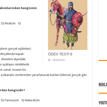
 akımlarından hangisinin
 D) Realizm E)
şilerin gerçek eğilimleri;
ilinçaltında kapalı
ÖDEV TESTİ 8
n denetimi dışındaki
18/04/2021
açıklayıcı niteliktedir.
n sanat, insanın bu
 psikanaliz verilerinden yararlanarak bunları bilimsel gerçek gibi
Rekl
erden hangisidir?
 D) Parnasizm E) Natüralizm
Yout