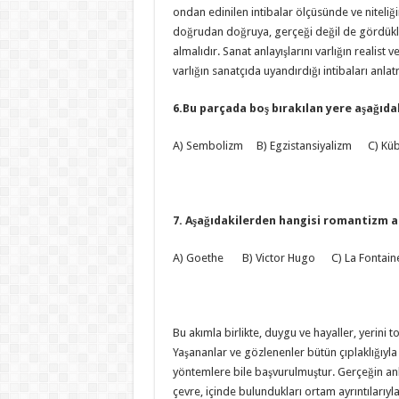
ondan edinilen intibalar ölçüsünde ve niteli
doğrudan doğruya, gerçeği değil de gördükle
almalıdır. Sanat anlayışlarını varlığın realis
varlığın sanatçıda uyandırdığı intibaları anlat
6.Bu parçada boş bırakılan yere aşağıda
A) Sembolizm B) Egzistansiyalizm C) K
7. Aşağıdakilerden hangisi romantizm a
A) Goethe B) Victor Hugo C) La Fontai
Bu akımla birlikte, duygu ve hayaller, yerini 
Yaşananlar ve gözlenenler bütün çıplaklığıyla 
yöntemlere bile başvurulmuştur. Gerçeğin anlatıl
çevre, içinde bulundukları ortam ayrıntılarıyl