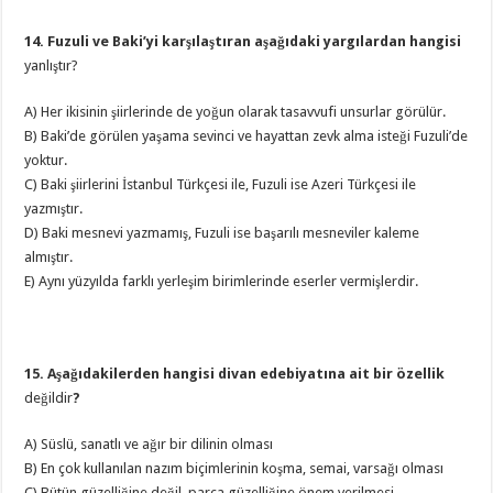
14. Fuzuli ve Baki’yi karşılaştıran aşağıdaki yargılardan hangisi
yanlıştır?
A) Her ikisinin şiirlerinde de yoğun olarak tasavvufi unsurlar görülür.
B) Baki’de görülen yaşama sevinci ve hayattan zevk alma isteği Fuzuli’de
yoktur.
C) Baki şiirlerini İstanbul Türkçesi ile, Fuzuli ise Azeri Türkçesi ile
yazmıştır.
D) Baki mesnevi yazmamış, Fuzuli ise başarılı mesneviler kaleme
almıştır.
E) Aynı yüzyılda farklı yerleşim birimlerinde eserler vermişlerdir.
15. Aşağıdakilerden hangisi divan edebiyatına ait bir özellik
değildir
?
A) Süslü, sanatlı ve ağır bir dilinin olması
B) En çok kullanılan nazım biçimlerinin koşma, semai, varsağı olması
C) Bütün güzelliğine değil, parça güzelliğine önem verilmesi