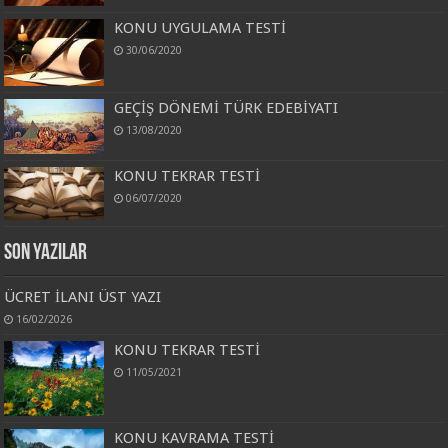
KONU UYGULAMA TESTİ
30/06/2020
GEÇİŞ DÖNEMİ TÜRK EDEBİYATI
13/08/2020
KONU TEKRAR TESTİ
06/07/2020
Son Yazılar
ÜCRET İLANI ÜST YAZI
16/02/2026
KONU TEKRAR TESTİ
11/05/2021
KONU KAVRAMA TESTİ