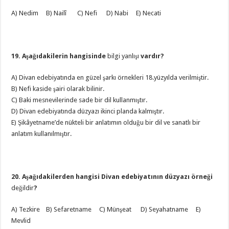
A) Nedim B) Nailî C) Nefi D) Nabi E) Necati
19. Aşağıdakilerin hangisinde
bilgi yanlışı
vardır?
A) Divan edebiyatında en güzel şarkı örnekleri 18.yüzyılda verilmiştir.
B) Nefi kaside şairi olarak bilinir.
C) Baki mesnevilerinde sade bir dil kullanmıştır.
D) Divan edebiyatında düzyazı ikinci planda kalmıştır.
E) Şikâyetname’de nükteli bir anlatımın olduğu bir dil ve sanatlı bir
anlatım kullanılmıştır.
20. Aşağıdakilerden hangisi Divan edebiyatının düzyazı örneği
değildir
?
A) Tezkire B) Sefaretname C) Münşeat D) Seyahatname E)
Mevlid