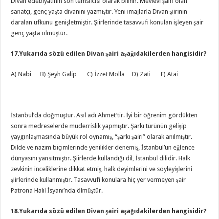
Divan edebiyatının son temsilcisi olarak bilinir. Mevlevi şairi olan
sanatçı, genç yaşta divanını yazmıştır. Yeni imajlarla Divan şiirinin
daralan ufkunu genişletmiştir. Şiirlerinde tasavvufi konulan işleyen şair
genç yaşta ölmüştür.
17.Yukarıda sözü edilen Divan şairi aşağıdakilerden hangisidir?
A) Nabi B) Şeyh Galip C) İzzet Molla D) Zati E) Atai
İstanbul’da doğmuştur. Asıl adı Ahmet’tir. İyi bir öğrenim gördükten
sonra medreselerde müderrislik yapmıştır. Şarkı türünün gelişip
yaygınlaşmasında büyük rol oynamış, “şarkı şairi” olarak anılmıştır.
Dilde ve nazım biçimlerinde yenilikler denemiş, İstanbul’un eğlence
dünyasını yansıtmıştır. Şiirlerde kullandığı dil, İstanbul dilidir. Halk
zevkinin inceliklerine dikkat etmiş, halk deyimlerini ve söyleyişlerini
şiirlerinde kullanmıştır. Tasavvufi konulara hiç yer vermeyen şair
Patrona Halil İsyanı’nda ölmüştür.
18.Yukarıda sözü edilen Divan şairi aşağıdakilerden hangisidir?