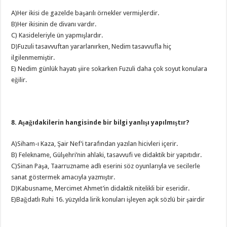
A)Her ikisi de gazelde başarılı örnekler vermişlerdir.
B)Her ikisinin de divanı vardır.
C) Kasideleriyle ün yapmışlardır.
D)Fuzuli tasavvuftan yararlanırken, Nedim tasavvufla hiç
ilgilenmemiştir.
E) Nedim günlük hayatı şiire sokarken Fuzuli daha çok soyut konulara
eğilir.
8. Aşağıdakilerin hangisinde bir bilgi yanlışı yapılmıştır?
A)Siham-ı Kaza, Şair Nef’i tarafından yazılan hicivleri içerir.
B) Felekname, Gülşehri’nin ahlaki, tasavvufi ve didaktik bir yapıtıdır.
C)Sinan Paşa, Taarruzname adlı eserini söz oyunlarıyla ve secilerle
sanat göstermek amacıyla yazmıştır.
D)Kabusname, Mercimet Ahmet’in didaktik nitelikli bir eseridir.
E)Bağdatlı Ruhi 16. yüzyılda lirik konuları işleyen açık sözlü bir şairdir