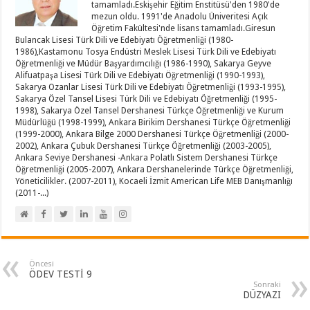
tamamladı.Eskişehir Eğitim Enstitüsü'den 1980'de
mezun oldu. 1991'de Anadolu Üniveritesi Açık
Öğretim Fakültesi'nde lisans tamamladı.Giresun
Bulancak Lisesi Türk Dili ve Edebiyatı Öğretmenliği (1980-
1986),Kastamonu Tosya Endüstri Meslek Lisesi Türk Dili ve Edebiyatı
Öğretmenliği ve Müdür Başyardımcılığı (1986-1990), Sakarya Geyve
Alifuatpaşa Lisesi Türk Dili ve Edebiyatı Öğretmenliği (1990-1993),
Sakarya Ozanlar Lisesi Türk Dili ve Edebiyatı Öğretmenliği (1993-1995),
Sakarya Özel Tansel Lisesi Türk Dili ve Edebiyatı Öğretmenliği (1995-
1998), Sakarya Özel Tansel Dershanesi Türkçe Öğretmenliği ve Kurum
Müdürlüğü (1998-1999), Ankara Birikim Dershanesi Türkçe Öğretmenliği
(1999-2000), Ankara Bilge 2000 Dershanesi Türkçe Öğretmenliği (2000-
2002), Ankara Çubuk Dershanesi Türkçe Öğretmenliği (2003-2005),
Ankara Seviye Dershanesi -Ankara Polatlı Sistem Dershanesi Türkçe
Öğretmenliği (2005-2007), Ankara Dershanelerinde Türkçe Öğretmenliği,
Yöneticilikler. (2007-2011), Kocaeli İzmit American Life MEB Danışmanlığı
(2011-...)
Öncesi
ÖDEV TESTİ 9
Sonraki
DÜZYAZI