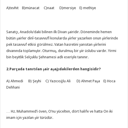
A)tevhit B)münacat C)naat D)mersiye E) methiye
Sanatçı, Anadolu’daki bilinen ilk Divan şairidir. Döneminde hemen
bütün şairler dinî-tasavvufî konularda şiirler yazarken onun şiirlerinde
pek tasavvuf etkisi görülmez. Vatan hasretini yansıtan şiirlerini
divanında toplamıştır. Oturmuş, durulmuş bir şiir üslubu vardır. Yirmi
bin beyitlik Selçuklu Şehnamesi adlı eseriyle tanınır.
2.Parçada tanıtılan şair aşağıdakilerden hangisidir?
A) Ahmedi B) Şeyhi C) Yazıcıoğlu Ali D) Ahmet Paşa E) Hoca
Dehhani
… Hz. Muhammed’i öven, O’nu yücelten, dört halife ve hatta On iki
imam için yazılan şiir türüdür.