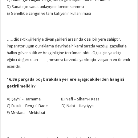
D) Sanat için sanat anlayışının benimsenmesi
E) Genellikle zengin ve tam kafiyenin kullanılması
….. didaktik şiirleriyle divan şairleri arasında özel bir yere sahiptir,
imparatorluğun duraklama devrinde hikemi tarzda yazdığı gazellerle
halkın güvensizlik ve bezginliğine tercüman oldu. Oğlu için yazdığı
eğitici değeri olan ……, mesnevi tarzında yazılmıştır ve şairin en önemli
eseridir.
16.Bu parçada boş bırakılan yerlere aşağıdakilerden hangisi
getirilmelidir?
A) Şeyhi – Harname B) Nefi – Siham-ı Kaza
C) Fuzuli – Beng ü Bade D) Nabi – Hayriyye
E) Mevlana– Mektubat