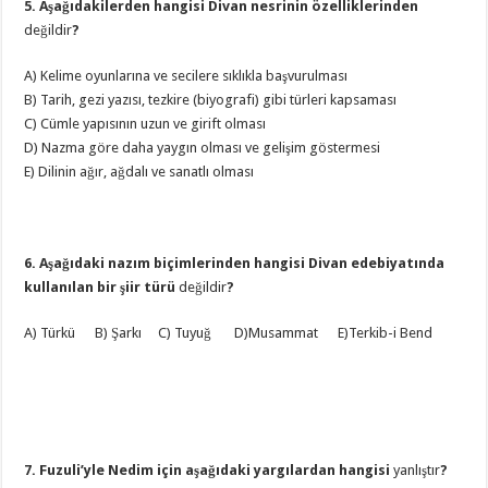
5. Aşağıdakilerden hangisi Divan nesrinin özelliklerinden
değildir
?
A) Kelime oyunlarına ve secilere sıklıkla başvurulması
B) Tarih, gezi yazısı, tezkire (biyografi) gibi türleri kapsaması
C) Cümle yapısının uzun ve girift olması
D) Nazma göre daha yaygın olması ve gelişim göstermesi
E) Dilinin ağır, ağdalı ve sanatlı olması
6. Aşağıdaki nazım biçimlerinden hangisi Divan edebiyatında
kullanılan bir şiir türü
değildir
?
A) Türkü B) Şarkı C) Tuyuğ D)Musammat E)Terkib-i Bend
7. Fuzuli’yle Nedim için aşağıdaki yargılardan hangisi
yanlıştır
?