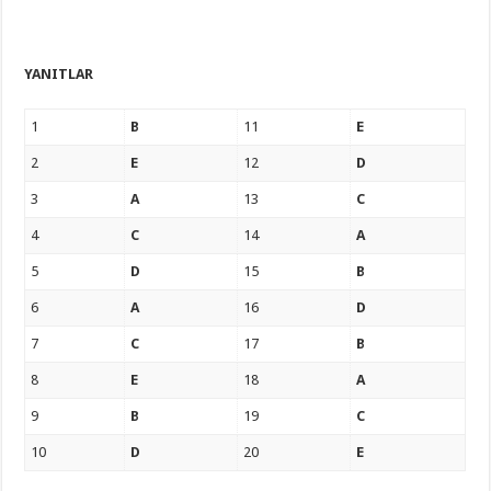
YANITLAR
1
B
11
E
2
E
12
D
3
A
13
C
4
C
14
A
5
D
15
B
6
A
16
D
7
C
17
B
8
E
18
A
9
B
19
C
10
D
20
E