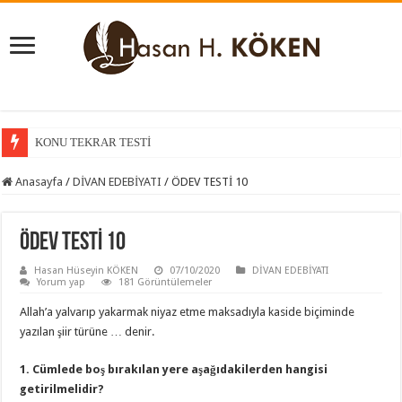
KONU TEKRAR TESTİ
KONU KAVRAMA TESTİ
Anasayfa
/
DİVAN EDEBİYATI
/
ÖDEV TESTİ 10
ÖDEV TESTİ 10
Hasan Hüseyin KÖKEN
07/10/2020
DİVAN EDEBİYATI
Yorum yap
181 Görüntülemeler
Allah’a yalvarıp yakarmak niyaz etme maksadıyla kaside biçiminde
yazılan şiir türüne … denir.
1. Cümlede boş bırakılan yere aşağıdakilerden hangisi
getirilmelidir?