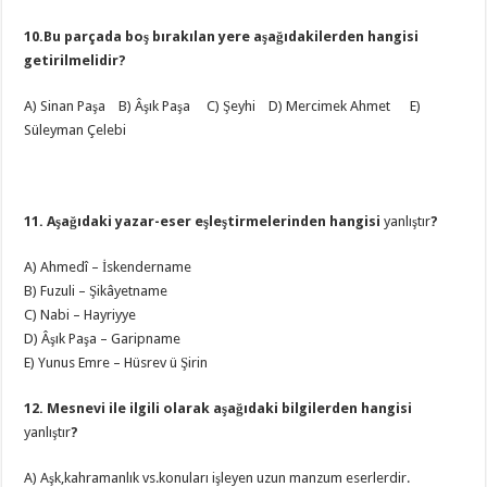
10.Bu parçada boş bırakılan yere aşağıdakilerden hangisi
getirilmelidir?
A) Sinan Paşa B) Âşık Paşa C) Şeyhi D) Mercimek Ahmet E)
Süleyman Çelebi
11. Aşağıdaki yazar-eser eşleştirmelerinden hangisi
yanlıştır
?
A) Ahmedî – İskendername
B) Fuzuli – Şikâyetname
C) Nabi – Hayriyye
D) Âşık Paşa – Garipname
E) Yunus Emre – Hüsrev ü Şirin
12. Mesnevi ile ilgili olarak aşağıdaki bilgilerden hangisi
yanlıştır
?
A) Aşk,kahramanlık vs.konuları işleyen uzun manzum eserlerdir.