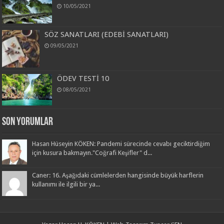
10/05/2021
SÖZ SANATLARI (EDEBİ SANATLARI)
09/05/2021
ÖDEV TESTİ 10
08/05/2021
Son Yorumlar
Hasan Hüseyin KÖKEN: Pandemi sürecinde cevabı geciktirdiğim
için kusura bakmayın."Coğrafi Keşifler" d...
Caner: 16. Aşağıdaki cümlelerden hangisinde büyük harflerin
kullanımı ile ilgili bir ya...