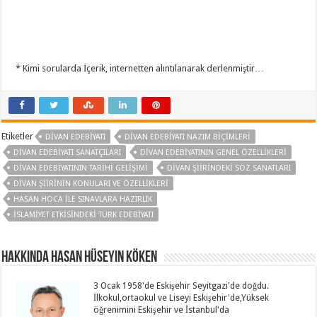
* Kimi sorularda İçerik, internetten alıntılanarak derlenmiştir…
Etiketler
DIVAN EDEBIYATI
DIVAN EDEBIYATI NAZIM BIÇIMLERI
DIVAN EDEBIYATI SANATÇILARI
DIVAN EDEBIYATININ GENEL ÖZELLIKLERI
DIVAN EDEBIYATININ TARIHI GELIŞIMI
DIVAN ŞIIRINDEKI SÖZ SANATLARI
DIVAN ŞIIRININ KONULARI VE ÖZELLIKLERI
HASAN HOCA ILE SINAVLARA HAZIRLIK
İSLAMIYET ETKISINDEKI TÜRK EDEBIYATI
Hakkında Hasan Hüseyin KÖKEN
3 Ocak 1958'de Eskişehir Seyitgazi'de doğdu.
İlkokul,ortaokul ve Liseyi Eskişehir'de,Yüksek
öğrenimini Eskişehir ve İstanbul'da