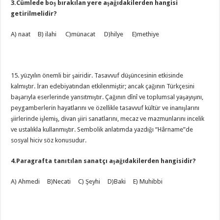
3.Cümlede boş bırakılan yere aşağıdakilerden hangisi
getirilmelidir?
A) naat B) ilahi C)münacat D)hilye E)methiye
15. yüzyılın önemli bir şairidir. Tasavvuf düşüncesinin etkisinde
kalmıştır. İran edebiyatından etkilenmiştir; ancak çağının Türkçesini
başarıyla eserlerinde yansıtmıştır. Çağının dînî ve toplumsal yaşayışını,
peygamberlerin hayatlarını ve özellikle tasavvuf kültür ve inanışlarını
şiirlerinde işlemiş, divan şiiri sanatlarını, mecaz ve mazmunlarını incelik
ve ustalıkla kullanmıştır. Sembolik anlatımda yazdığı “Hârname”de
sosyal hiciv söz konusudur.
4.Paragrafta tanıtılan sanatçı aşağıdakilerden hangisidir?
A) Ahmedi B)Necati C) Şeyhi D)Baki E) Muhibbi