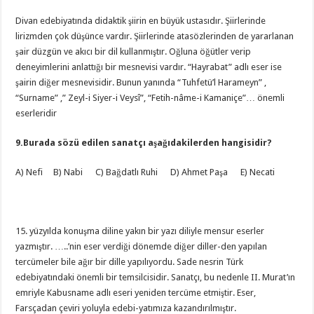
Divan edebiyatında didaktik şiirin en büyük ustasıdır. Şiirlerinde
lirizmden çok düşünce vardır. Şiirlerinde atasözlerinden de yararlanan
şair düzgün ve akıcı bir dil kullanmıştır. Oğluna öğütler verip
deneyimlerini anlattığı bir mesnevisi vardır. “Hayrabat” adlı eser ise
şairin diğer mesnevisidir. Bunun yanında “Tuhfetü’l Harameyn” ,
“Surname” ,” Zeyl-i Siyer-i Veysî”, “Fetih-nâme-i Kamaniçe”… önemli
eserleridir
9.Burada sözü edilen sanatçı aşağıdakilerden hangisidir?
A) Nefi B) Nabi C) Bağdatlı Ruhi D) Ahmet Paşa E) Necati
15. yüzyılda konuşma diline yakın bir yazı diliyle mensur eserler
yazmıştır. …..’nin eser verdiği dönemde diğer diller-den yapılan
tercümeler bile ağır bir dille yapılıyordu. Sade nesrin Türk
edebiyatındaki önemli bir temsilcisidir. Sanatçı, bu nedenle II. Murat’ın
emriyle Kabusname adlı eseri yeniden tercüme etmiştir. Eser,
Farsçadan çeviri yoluyla edebi-yatımıza kazandırılmıştır.