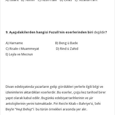
9. Aşağıdakilerden hangisi Fuzuli’nin eserlerinden biri
değildir
?
A) Harname B) Beng ü Bade
C) Risale-i Muammeyat D) Rind ü Zahid
E) Leyla ve Mecnun
Divan edebiyatında yazarların gelip gördükleri yerlerle ilgili bilgi ve
izlenimlerini aktardıkları eserlerdir. Bu eserler, çoğu kez tarihsel birer
yapıt olarak kabul edilir. Bugünkü edebiyat tarihlerinin ve şiir
antolojilerinin yerini tutmaktadır. Piri Reis’in Kitab-ı Bahriye’si, Sehi
Bey’in “Heşt Behişt”i bu türün örnekleri arasında yer alır.