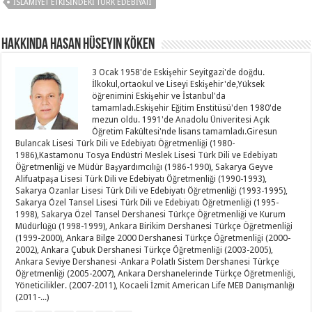
İSLAMIYET ETKISINDEKI TÜRK EDEBIYATI
Hakkında Hasan Hüseyin KÖKEN
3 Ocak 1958'de Eskişehir Seyitgazi'de doğdu.
İlkokul,ortaokul ve Liseyi Eskişehir'de,Yüksek
öğrenimini Eskişehir ve İstanbul'da
tamamladı.Eskişehir Eğitim Enstitüsü'den 1980'de
mezun oldu. 1991'de Anadolu Üniveritesi Açık
Öğretim Fakültesi'nde lisans tamamladı.Giresun
Bulancak Lisesi Türk Dili ve Edebiyatı Öğretmenliği (1980-
1986),Kastamonu Tosya Endüstri Meslek Lisesi Türk Dili ve Edebiyatı
Öğretmenliği ve Müdür Başyardımcılığı (1986-1990), Sakarya Geyve
Alifuatpaşa Lisesi Türk Dili ve Edebiyatı Öğretmenliği (1990-1993),
Sakarya Ozanlar Lisesi Türk Dili ve Edebiyatı Öğretmenliği (1993-1995),
Sakarya Özel Tansel Lisesi Türk Dili ve Edebiyatı Öğretmenliği (1995-
1998), Sakarya Özel Tansel Dershanesi Türkçe Öğretmenliği ve Kurum
Müdürlüğü (1998-1999), Ankara Birikim Dershanesi Türkçe Öğretmenliği
(1999-2000), Ankara Bilge 2000 Dershanesi Türkçe Öğretmenliği (2000-
2002), Ankara Çubuk Dershanesi Türkçe Öğretmenliği (2003-2005),
Ankara Seviye Dershanesi -Ankara Polatlı Sistem Dershanesi Türkçe
Öğretmenliği (2005-2007), Ankara Dershanelerinde Türkçe Öğretmenliği,
Yöneticilikler. (2007-2011), Kocaeli İzmit American Life MEB Danışmanlığı
(2011-...)