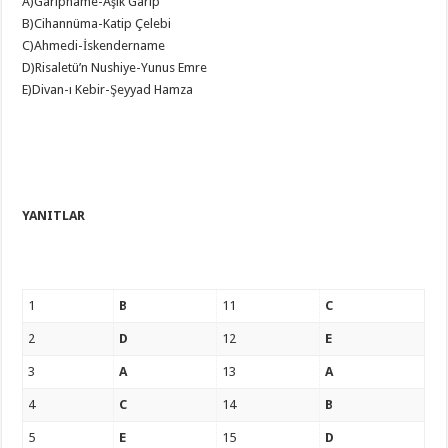
A)Garipname-Aşık Garip
B)Cihannüma-Katip Çelebi
C)Ahmedi-İskendername
D)Risaletü’n Nushiye-Yunus Emre
E)Divan-ı Kebir-Şeyyad Hamza
YANITLAR
1
B
11
C
2
D
12
E
3
A
13
A
4
C
14
B
5
E
15
D