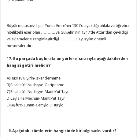
Büyük mutasavvıf şair Yunus Emre’nin 1307’de yazdığı ahlaki ve öğretici
nitelikteki eser olan ……….. ve Gülşehri’nin 1317’de Attar’dan çevirdiği
ve eklemelerle zenginleştirdiği ……….., 13.yüzyılın önemli
mesnevileridir.
17. Bu parçada boş bırakılan yerlere, sırasıyla aşağıdakilerden
hangisi getirilmelidir?
A)Hüsrev ü Şirin-İskendername
B)Risaletü’n Nushiyye-Garipname
C)Risaletü’n Nushiyye-Mantık’ut Tayr
D)Leyla ile Mecnun-Mantık’ut Tayr
E)Keşfü’z-Zunun-Cemşid u Hurşid
18
.Aşağıdaki cümlelerin hangisinde bir
bilgi yanlışı
vardır?