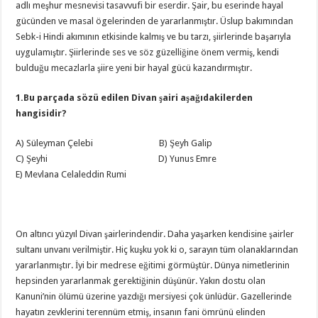
adlı meşhur mesnevisi tasavvufi bir eserdir. Şair, bu eserinde hayal
gücünden ve masal ögelerinden de yararlanmıştır. Üslup bakımından
Sebk-i Hindi akımının etkisinde kalmış ve bu tarzı, şiirlerinde başarıyla
uygulamıştır. Şiirlerinde ses ve söz güzelliğine önem vermiş, kendi
bulduğu mecazlarla şiire yeni bir hayal gücü kazandırmıştır.
1.Bu parçada sözü edilen Divan şairi aşağıdakilerden
hangisidir?
A) Süleyman Çelebi B) Şeyh Galip
C) Şeyhi D) Yunus Emre
E) Mevlana Celaleddin Rumi
On altıncı yüzyıl Divan şairlerindendir. Daha yaşarken kendisine şairler
sultanı unvanı verilmiştir. Hiç kuşku yok ki o, sarayın tüm olanaklarından
yararlanmıştır. İyi bir medrese eğitimi görmüştür. Dünya nimetlerinin
hepsinden yararlanmak gerektiğinin düşünür. Yakın dostu olan
Kanuni’nin ölümü üzerine yazdığı mersiyesi çok ünlüdür. Gazellerinde
hayatın zevklerini terennüm etmiş, insanın fani ömrünü elinden