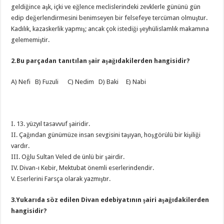
geldiğince aşk, içki ve eğlence meclislerindeki zevklerle gününü gün
edip değerlendirmesini benimseyen bir felsefeye tercüman olmuştur.
Kadılık, kazaskerlik yapmış; ancak çok istediği şeyhülislamlık makamına
gelememiştir.
2.Bu parçadan tanıtılan şair aşağıdakilerden hangisidir?
A) Nefi B) Fuzuli C) Nedim D) Baki E) Nabi
I. 13. yüzyıl tasavvuf şairidir.
II. Çağından günümüze insan sevgisini taşıyan, hoşgörülü bir kişiliği
vardır.
III. Oğlu Sultan Veled de ünlü bir şairdir.
IV. Divan-ı Kebir, Mektubat önemli eserlerindendir.
V. Eserlerini Farsça olarak yazmıştır.
3.Yukarıda söz edilen Divan edebiyatının şairi aşağıdakilerden
hangisidir?