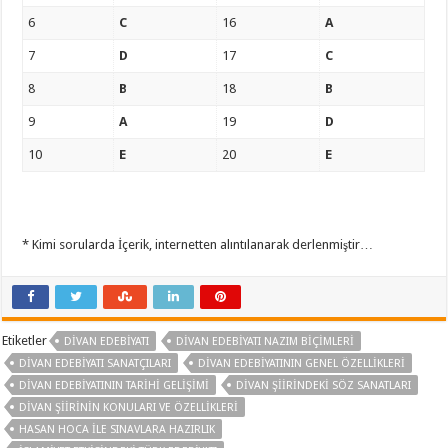
6
C
16
A
7
D
17
C
8
B
18
B
9
A
19
D
10
E
20
E
* Kimi sorularda İçerik, internetten alıntılanarak derlenmiştir…
Etiketler
DIVAN EDEBIYATI
DIVAN EDEBIYATI NAZIM BIÇIMLERI
DIVAN EDEBIYATI SANATÇILARI
DIVAN EDEBIYATININ GENEL ÖZELLIKLERI
DIVAN EDEBIYATININ TARIHI GELIŞIMI
DIVAN ŞIIRINDEKI SÖZ SANATLARI
DIVAN ŞIIRININ KONULARI VE ÖZELLIKLERI
HASAN HOCA ILE SINAVLARA HAZIRLIK