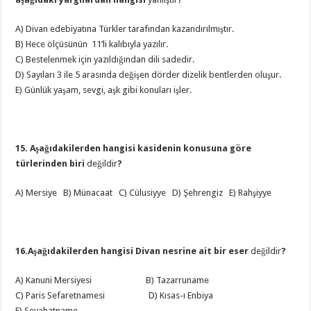
A) Divan edebiyatına Türkler tarafından kazandırılmıştır.
B) Hece ölçüsünün 11’li kalıbıyla yazılır.
C) Bestelenmek için yazıldığından dili sadedir.
D) Sayıları 3 ile 5 arasında değişen dörder dizelik bentlerden oluşur.
E) Günlük yaşam, sevgi, aşk gibi konuları işler.
15. Aşağıdakilerden hangisi kasidenin konusuna göre
türlerinden biri
değildir
?
A) Mersiye B) Münacaat C) Cülusiyye D) Şehrengiz E) Rahşiyye
16.Aşağıdakilerden hangisi Divan nesrine ait bir eser
değildir
?
A) Kanuni Mersiyesi B) Tazarruname
C) Paris Sefaretnamesi D) Kısas-ı Enbiya
E) Seyahatname