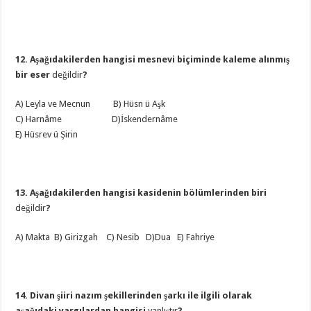
12. Aşağıdakilerden hangisi mesnevi biçiminde kaleme alınmış
bir eser
değildir
?
A) Leyla ve Mecnun B) Hüsn ü Aşk
C) Harnâme D)İskendernâme
E) Hüsrev ü Şirin
13. Aşağıdakilerden hangisi kasidenin bölümlerinden biri
değildir
?
A) Makta B) Girizgah C) Nesib D)Dua E) Fahriye
14. Divan şiiri nazım şekillerinden şarkı ile ilgili olarak
aşağıdaki yargılardan hangisi
yanlıştır
?