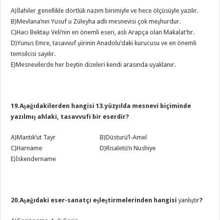
A)İlahiler genellikle dörtlük nazım birimiyle ve hece ölçüsüyle yazılır.
B)Mevlana’nın Yusuf u Züleyha adlı mesnevisi çok meşhurdur.
C)Hacı Bektaşı Veli’nin en önemli eseri, aslı Arapça olan Makalat’tır.
D)Yunus Emre, tasavvuf şiirinin Anadolu’daki kurucusu ve en önemli
temsilcisi sayılır.
E)Mesnevilerde her beytin dizeleri kendi arasında uyaklanır.
19.Aşağıdakilerden hangisi 13.yüzyılda mesnevi biçiminde
yazılmış ahlaki, tasavvufi bir eserdir?
A)Mantık’ut Tayr B)Düsturü’l-Amel
C)Harname D)Risaletü’n Nushiye
E)İskendername
20.Aşağıdaki eser-sanatçı eşleştirmelerinden hangisi
yanlıştır
?