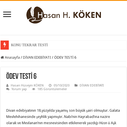
KONU TEKRAR TESTİ
Anasayfa
/
DİVAN EDEBİYATI
/
ÖDEV TESTİ 6
ÖDEV TESTİ 6
Hasan Hüseyin KÖKEN
05/10/2020
DİVAN EDEBİYATI
Yorum yap
185 Görüntülemeler
Divan edebiyatının 18.yüzyılda yaşamış son büyük şairi olmuştur. Galata
Mevlehihanesinde şeyhlik yapmıştır. Nabi’nin Hayrabad’ına nazire
olarak ve Mevlanan’nın mesnevisinden etkilenerek yazdığı Hüsn ü Aşk