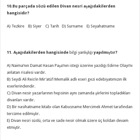
10.Bu parçada sözü edilen Divan nesri aşağıdakilerden
hangisidir?
A) Tezkire B) Siyer C) Tarih D) Surname E) Seyahatname
11. Aşağıdakilerden hangisinde
bilgi yanlışlığı
yapılmıştır?
A) Naima’nın Damat Hasan Paşa’nın isteği üzerine yazdığı Edirne Olayı’nı
anlatan risalesi vardır.
B) Seydi Ali Reis’in Mir’atü’l Memalik adlı eseri gezi edebiyatımızın ilk
eserlerindendir.
C) Divan nesir yazarlarının hepsinin aynı zamanda şiirlerini topladıkları
divanları vardır.
D) Bir nasihatname kitabı olan Kabusname Mercimek Ahmet tarafından
tercüme edilmiştir.
E) Divan nesri süslü, orta ve sade nesir olmak üzere üç koldan devam
etmiştir.