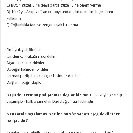
C) Bütün güzelliğine değil parça güzelliğine önem verme
D) Tümüyle Arap ve İran edebiyatından alınan nazım biçimlerini
kullanma
E) Çoğunlukla tam ve zengin uyak kullanma
Elmayı ikiye böldüler
İçinden kurt çıktığını gördüler
Ağacı lime lime dildiler
Böceğin halinden bildiler
Ferman padişahınsa dağlar bizimdir denildi
Dağların bağrı deşildi
Bu şiirde
“Ferman padişahınsa dağlar bizimdir.”
Sözüyle geçmişte
yaşamış bir halk ozanı olan Dadaloğlu hatırlatılmıştır.
8.Yukarıda açıklaması verilen bu söz sanatı aşağıdakilerden
hangisidir?
A) İstiare B) Telmih C) Hüsn-i talil D) Cinas E) Tecahül-i arif