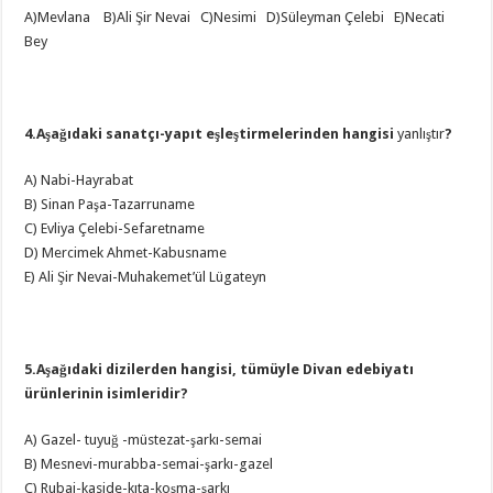
A)Mevlana B)Ali Şir Nevai C)Nesimi D)Süleyman Çelebi E)Necati
Bey
4.Aşağıdaki sanatçı-yapıt eşleştirmelerinden hangisi
yanlıştır
?
A) Nabi-Hayrabat
B) Sinan Paşa-Tazarruname
C) Evliya Çelebi-Sefaretname
D) Mercimek Ahmet-Kabusname
E) Ali Şir Nevai-Muhakemet’ül Lügateyn
5.Aşağıdaki dizilerden hangisi, tümüyle Divan edebiyatı
ürünlerinin isimleridir?
A) Gazel- tuyuğ -müstezat-şarkı-semai
B) Mesnevi-murabba-semai-şarkı-gazel
C) Rubai-kaside-kıta-koşma-şarkı