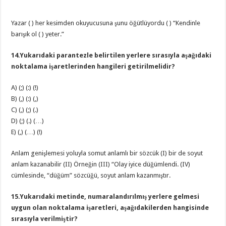
Yazar ( ) her kesimden okuyucusuna şunu öğütlüyordu ( ) “Kendinle
barışık ol ( ) yeter.”
14.Yukarıdaki parantezle belirtilen yerlere sırasıyla aşağıdaki
noktalama işaretlerinden hangileri getirilmelidir?
A) (;) (:) (!)
B) (,) (:) (,)
C) (,) (;) (.)
D) (;) (.) (…)
E) (,) (…) (!)
Anlam genişlemesi yoluyla somut anlamlı bir sözcük (I) bir de soyut
anlam kazanabilir (II) Örneğin (III) “Olay iyice düğümlendi. (IV)
cümlesinde, “düğüm” sözcüğü, soyut anlam kazanmıştır.
15.Yukarıdaki metinde, numaralandırılmış yerlere gelmesi
uygun olan noktalama işaretleri, aşağıdakilerden hangisinde
sırasıyla verilmiştir?