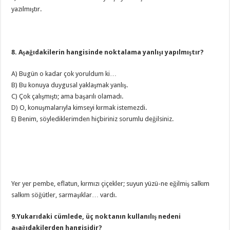
yazılmıştır.
8. Aşağıdakilerin hangisinde noktalama yanlışı yapılmıştır?
A) Bugün o kadar çok yoruldum ki…
B) Bu konuya duygusal yaklaşmak yanlış.
C) Çok çalışmıştı; ama başarılı olamadı.
D) O, konuşmalarıyla kimseyi kırmak istemezdi.
E) Benim, söylediklerimden hiçbiriniz sorumlu değilsiniz.
Yer yer pembe, eflatun, kırmızı çiçekler; suyun yüzü-ne eğilmiş salkım
salkım söğütler, sarmaşıklar… vardı.
9.Yukarıdaki cümlede, üç noktanın kullanılış nedeni
aşağıdakilerden hangisidir?