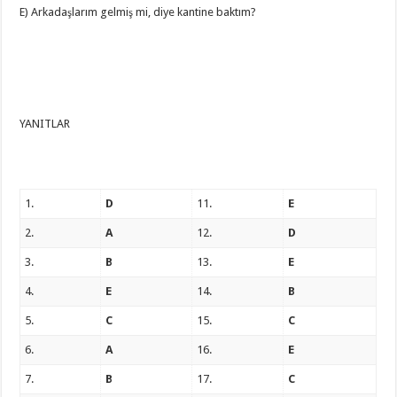
E) Arkadaşlarım gelmiş mi, diye kantine baktım?
YANITLAR
1.
D
11.
E
2.
A
12.
D
3.
B
13.
E
4.
E
14.
B
5.
C
15.
C
6.
A
16.
E
7.
B
17.
C