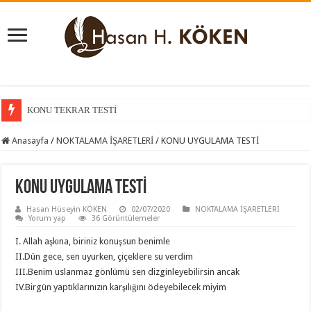
KONU TEKRAR TESTİ
KONU KAVRAMA TESTİ
Anasayfa
/
NOKTALAMA İŞARETLERİ
/
KONU UYGULAMA TESTİ
KONU UYGULAMA TESTİ
Hasan Hüseyin KÖKEN
02/07/2020
NOKTALAMA İŞARETLERİ
Yorum yap
36 Görüntülemeler
I. Allah aşkına, biriniz konuşsun benimle
II.Dün gece, sen uyurken, çiçeklere su verdim
III.Benim uslanmaz gönlümü sen dizginleyebilirsin ancak
IV.Birgün yaptıklarınızın karşılığını ödeyebilecek miyim