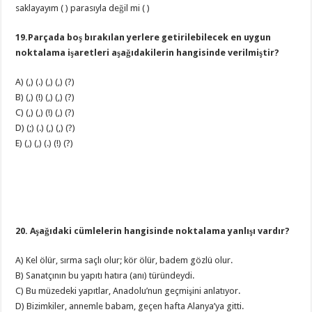
saklayayım ( ) parasıyla değil mi ( )
19.Parçada boş bırakılan yerlere getirilebilecek en uygun
noktalama işaretleri aşağıdakilerin hangisinde verilmiştir?
A) (,) (.) (,) (,) (?)
B) (,) (!) (,) (,) (?)
C) (,) (,) (!) (,) (?)
D) (;) (.) (,) (,) (?)
E) (,) (,) (.) (!) (?)
20. Aşağıdaki cümlelerin hangisinde noktalama yanlışı vardır?
A) Kel ölür, sırma saçlı olur; kör ölür, badem gözlü olur.
B) Sanatçının bu yapıtı hatıra (anı) türündeydi.
C) Bu müzedeki yapıtlar, Anadolu’nun geçmişini anlatıyor.
D) Bizimkiler, annemle babam, geçen hafta Alanya’ya gitti.