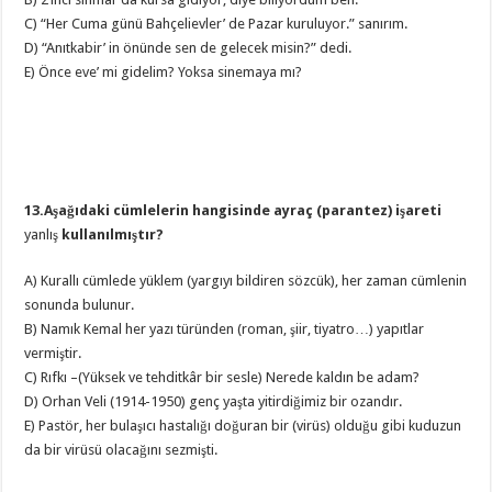
C) “Her Cuma günü Bahçelievler’ de Pazar kuruluyor.” sanırım.
D) “Anıtkabir’ in önünde sen de gelecek misin?” dedi.
E) Önce eve’ mi gidelim? Yoksa sinemaya mı?
13.Aşağıdaki cümlelerin hangisinde ayraç (parantez) işareti
yanlış
kullanılmıştır?
A) Kurallı cümlede yüklem (yargıyı bildiren sözcük), her zaman cümlenin
sonunda bulunur.
B) Namık Kemal her yazı türünden (roman, şiir, tiyatro…) yapıtlar
vermiştir.
C) Rıfkı –(Yüksek ve tehditkâr bir sesle) Nerede kaldın be adam?
D) Orhan Veli (1914-1950) genç yaşta yitirdiğimiz bir ozandır.
E) Pastör, her bulaşıcı hastalığı doğuran bir (virüs) olduğu gibi kuduzun
da bir virüsü olacağını sezmişti.