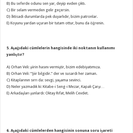
B) Bu seferde odunu sen yar, deyip evden çıktı.
C) Bir selam vermeden gelir geçersin.
D) İktisadi durumlarda pek duyarlıdır, bizim patronlar.
E) Koyunu yardan uçuran bir tutam ottur, bunu da öğrenin.
5. Aşağıdaki cümlelerin hangisinde iki noktanın kullanımı
yanlıştır?
A) Orhan Veli: şiirin hasını vermiştir, bizim edebiyatımıza.
B) Orhan Veli: “Şiir bilgidir.” der ve susardı her zaman.
C) Kitaplarının sırrı da: sevgi, yaşama sevinci.
D) Neler yazmadık ki: Kitabe-i Seng-i Mezar, Kapalı Çarşı…
E) Arkadaşları şunlardı: Oktay Rıfat, Melih Cevdet.
6. Aşağıdaki cümlelerden hangisinin sonuna soru işareti