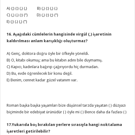
A) (;) (:) (,) (,) B) (,) (:) (,) (.)
C) (,) (.) (:) (“) D) (,) (:) (;) (“)
E) (;) (.) (,) (“)
16. Aşağıdaki cümlelerin hangisinde virgül (,) işaretinin
kaldırılması anlam karışıklığı oluşturmaz?
A) Genç, doktora doğru öyle bir öfkeyle yöneldi.
B) O, kitabı okumuş; ama bu kitabın adını bile duymamış.
C) Kapıcı, kadınlara bağırıp çağırıyordu hiç durmadan.
D) Bu, evde öğrenilecek bir konu değil.
E) Benim, cennet kadar güzel vatanım var.
Roman başka başka yaşamları bize düşünsel tarzda yaşatan ( ) düzyazı
biçiminde bir edebiyat ürünüdür ( ) öyle mi ( ) Bence daha da fazlası ( )
17.Yukarıda boş bırakılan yerlere sırasıyla hangi noktalama
işaretleri getirilebilir?