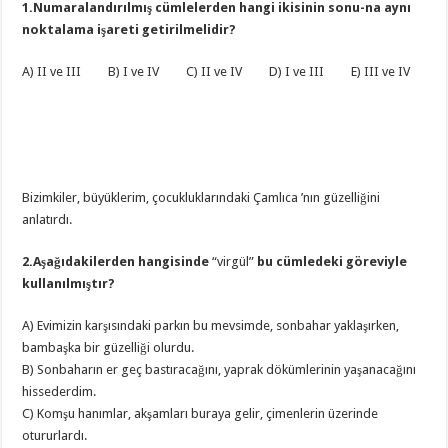
1.Numaralandırılmış cümlelerden hangi ikisinin sonu-na aynı
noktalama işareti getirilmelidir?
A) II ve III B) I ve IV C) II ve IV D) I ve III E) III ve IV
Bizimkiler, büyüklerim, çocukluklarındaki Çamlıca ’nın güzelliğini
anlatırdı.
2.Aşağıdakilerden hangisinde
“virgül”
bu cümledeki göreviyle
kullanılmıştır?
A) Evimizin karşısındaki parkın bu mevsimde, sonbahar yaklaşırken,
bambaşka bir güzelliği olurdu.
B) Sonbaharın er geç bastıracağını, yaprak dökümlerinin yaşanacağını
hissederdim.
C) Komşu hanımlar, akşamları buraya gelir, çimenlerin üzerinde
otururlardı.