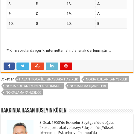
8.
E
18.
A
9.
C
19.
A
10.
D
20.
E
* Kimi sorularda içerik, internetten alıntılanarak derlenmiştir…
Etiketler
HASAN HOCA ILE SINAVLARA HAZIRLIK
NOKTA KULLANILAN YERLER
NOKTA KULLANILMAYAN KISALTMALAR
NOKTALAMA IŞARETLERI
NOKTALAMA YANLIŞLIĞI
Hakkında Hasan Hüseyin KÖKEN
3 Ocak 1958'de Eskişehir Seyitgazi'de doğdu.
İlkokul,ortaokul ve Liseyi Eskişehir'de,Yüksek
öğrenimini Eskişehir ve İstanbul'da