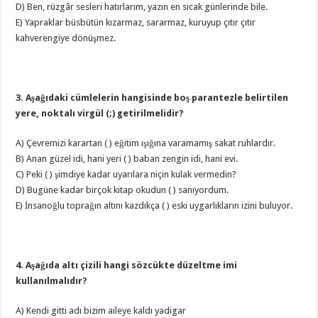
D) Ben, rüzgâr sesleri hatırlarım, yazın en sıcak günlerinde bile.
E) Yapraklar büsbütün kızarmaz, sararmaz, kuruyup çıtır çıtır
kahverengiye dönüşmez.
3. Aşağıdaki cümlelerin hangisinde boş parantezle belirtilen
yere, noktalı virgül (;) getirilmelidir?
A) Çevremizi karartan ( ) eğitim ışığına varamamış sakat ruhlardır.
B) Anan güzel idi, hani yeri ( ) baban zengin idi, hani evi.
C) Peki ( ) şimdiye kadar uyarılara niçin kulak vermedin?
D) Bugüne kadar birçok kitap okudun ( ) sanıyordum.
E) İnsanoğlu toprağın altını kazdıkça ( ) eski uygarlıkların izini buluyor.
4. Aşağıda altı çizili hangi sözcükte düzeltme imi
kullanılmalıdır?
A) Kendi gitti adı bizim aileye kaldı yadigar