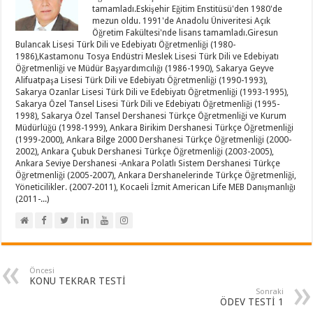
tamamladı.Eskişehir Eğitim Enstitüsü'den 1980'de
mezun oldu. 1991'de Anadolu Üniveritesi Açık
Öğretim Fakültesi'nde lisans tamamladı.Giresun
Bulancak Lisesi Türk Dili ve Edebiyatı Öğretmenliği (1980-
1986),Kastamonu Tosya Endüstri Meslek Lisesi Türk Dili ve Edebiyatı
Öğretmenliği ve Müdür Başyardımcılığı (1986-1990), Sakarya Geyve
Alifuatpaşa Lisesi Türk Dili ve Edebiyatı Öğretmenliği (1990-1993),
Sakarya Ozanlar Lisesi Türk Dili ve Edebiyatı Öğretmenliği (1993-1995),
Sakarya Özel Tansel Lisesi Türk Dili ve Edebiyatı Öğretmenliği (1995-
1998), Sakarya Özel Tansel Dershanesi Türkçe Öğretmenliği ve Kurum
Müdürlüğü (1998-1999), Ankara Birikim Dershanesi Türkçe Öğretmenliği
(1999-2000), Ankara Bilge 2000 Dershanesi Türkçe Öğretmenliği (2000-
2002), Ankara Çubuk Dershanesi Türkçe Öğretmenliği (2003-2005),
Ankara Seviye Dershanesi -Ankara Polatlı Sistem Dershanesi Türkçe
Öğretmenliği (2005-2007), Ankara Dershanelerinde Türkçe Öğretmenliği,
Yöneticilikler. (2007-2011), Kocaeli İzmit American Life MEB Danışmanlığı
(2011-...)
Öncesi
KONU TEKRAR TESTİ
Sonraki
ÖDEV TESTİ 1