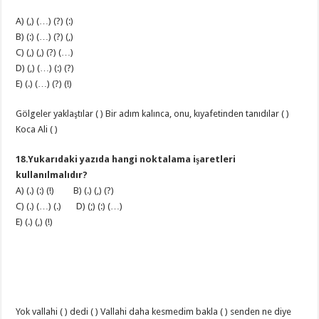
A) (,) (…) (?) (:)
B) (:) (…) (?) (,)
C) (,) (,) (?) (…)
D) (,) (…) (:) (?)
E) (.) (…) (?) (!)
Gölgeler yaklaştılar ( ) Bir adım kalınca, onu, kıyafetinden tanıdılar ( )
Koca Ali ( )
18.Yukarıdaki yazıda hangi noktalama işaretleri
kullanılmalıdır?
A) (.) (:) (!) B) (.) (,) (?)
C) (.) (…) (.) D) (;) (:) (…)
E) (.) (,) (!)
Yok vallahi ( ) dedi ( ) Vallahi daha kesmedim bakla ( ) senden ne diye