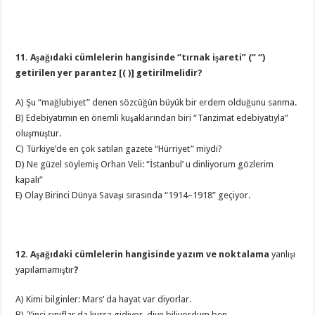
11. Aşağıdaki cümlelerin hangisinde “tırnak işareti” (“ “)
getirilen yer parantez [( )] getirilmelidir?
A) Şu “mağlubiyet” denen sözcüğün büyük bir erdem olduğunu sanma.
B) Edebiyatımın en önemli kuşaklarından biri “Tanzimat edebiyatıyla”
oluşmuştur.
C) Türkiye’de en çok satılan gazete “Hürriyet” miydi?
D) Ne güzel söylemiş Orhan Veli: “İstanbul’ u dinliyorum gözlerim
kapalı”
E) Olay Birinci Dünya Savaşı sırasında “1914–1918” geçiyor.
12. Aşağıdaki cümlelerin hangisinde yazım ve noktalama
yanlışı
yapılamamıştır
?
A) Kimi bilginler: Mars’ da hayat var diyorlar.
B) 2’inci sınıflar da kursa gidiyor, diye biliyordum ben.