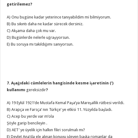
getirilemez?
A) Onu bugüne kadar yeterince tanıyabildim mi bilmiyorum.
B) Bu sıkıntı daha ne kadar sürecek dersiniz.
C) Akşama daha çok mu var.
D) Bugünlerde nelerle uğraşıyorsun.
E) Bu soruya mı takıldığımı sanıyorsun.
7. Aşağıdaki cümlelerin hangisinde kesme işaretinin (‘)
kullanımı
gereksizdir
?
A) 19 Eylül 1921’de Mustafa Kemal Paşa’ya Mareşallik rütbesi verildi.
B) Arapça ve Farsça’ nın Türkçe’ ye etkisi 11. Yüzyılda başladı.
C) Acep bu yerde var m’ola
Şöyle garip bencileyin .
D) AET’ ye üyelik için halkın fikri sorulmalı mı?
E) Devlet Ana’da ele alınan konuyu işleyen başka romanlar da