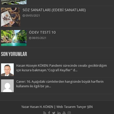
SÖZ SANATLARI (EDEBİ SANATLARI)
09/05/2021
ÖDEV TESTİ 10
08/05/2021
Son Yorumlar
Hasan Hüseyin KÖKEN: Pandemi sürecinde cevabı geciktirdiğim
için kusura bakmayın."Coğrafi Keşifler" d...
Caner: 16. Aşağıdaki cümlelerden hangisinde büyük harflerin
kullanımı ile ilgili bir ya...
Yazar
Hasan H. KÖKEN
| Web Tasarım
Tunçer ŞEN