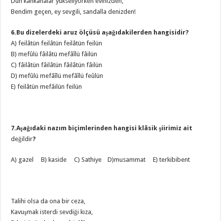
Dün kahkahalar yükseliyorken evinizden,
Bendim geçen, ey sevgili, sandalla denizden!
6.Bu dizelerdeki aruz ölçüsü aşağıdakilerden hangisidir?
A) feilâtün feilâtün feilâtün feilün
B) mefûlü fâilâtü mefâîlü fâilün
C) fâilâtün fâilâtün fâilâtün fâilün
D) mefûlü mefâîlü mefâîlü feûlün
E) feilâtün mefâilün feilün
7.Aşağıdaki nazım biçimlerinden hangisi klâsik şiirimiz ait
değildir
?
A) gazel B) kaside C) Sathiye D)musammat E) terkibibent
Talihi olsa da ona bir ceza,
Kavuşmak isterdi sevdiği kıza,