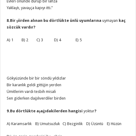
Evleri önünde durup bir lâhza
Yaklaştı, yavaşça kapıyı itti.”
8.Bir şiirden alınan bu dörtlükte ünlü uyumlarına
uymayan
kaç
sözcük vardır?
A) 1 B) 2 C) 3 D) 4 E) 5
Gökyüzünde bir bir söndü yıldızlar
Bir karanlık geldi gittiğin yerden
Ümitlerim vardı tesbih misali
Sen giderken dağılıverdiler birden
9.Bu dörtlükte aşağıdakilerden hangisi
yoktur
?
A) Karamsarlık B) Umutsuzluk C) Bezginlik D) Üzüntü E) Hüzün