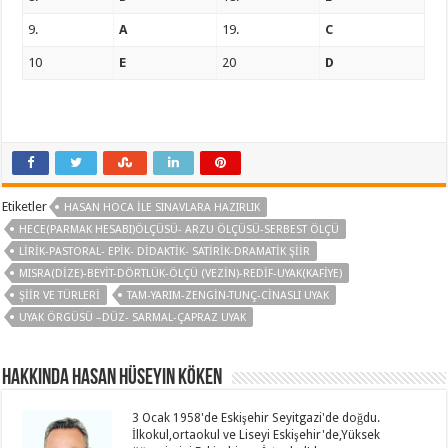
9.
A
19.
C
10
E
20
D
Etiketler
HASAN HOCA ILE SINAVLARA HAZIRLIK
HECE(PARMAK HESABI)ÖLÇÜSÜ- ARZU ÖLÇÜSÜ-SERBEST ÖLÇÜ
LIRIK-PASTORAL- EPIK- DIDAKTIK- SATIRIK-DRAMATIK ŞIIR
MISRA(DIZE)-BEYIT-DÖRTLÜK-ÖLÇÜ (VEZIN)-REDIF-UYAK(KAFIYE)
ŞIIR VE TÜRLERI
TAM-YARIM-ZENGIN-TUNÇ-CINASLI UYAK
UYAK ÖRGÜSÜ –DÜZ- SARMAL-ÇAPRAZ UYAK
Hakkında Hasan Hüseyin KÖKEN
3 Ocak 1958'de Eskişehir Seyitgazi'de doğdu.
İlkokul,ortaokul ve Liseyi Eskişehir'de,Yüksek