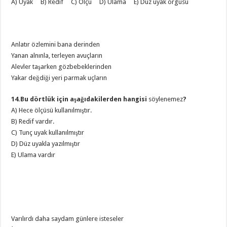
A) Uyak B) Redif C) Ölçü D) Ulama E) Düz uyak örgüsü
Anlatır özlemini bana derinden
Yanan alnınla, terleyen avuçların
Alevler taşarken gözbebeklerinden
Yakar değdiği yeri parmak uçların
14.Bu dörtlük için aşağıdakilerden hangisi
söylenemez
?
A) Hece ölçüsü kullanılmıştır.
B) Redif vardır.
C) Tunç uyak kullanılmıştır
D) Düz uyakla yazılmıştır
E) Ulama vardır
Varılırdı daha saydam günlere isteseler