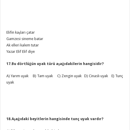
Elifin kaşları çatar
Gamzesi sineme batar
Ak elleri kalem tutar
Yazar Elif Elif diye
17.Bu dörtlüğün uyak türü aşağıdakilerin hangisidir?
A) Yarım uyak B) Tam uyak C) Zengin uyak D) Cinaslı uyak E) Tunç
uyak
18.Aşağıdaki beyitlerin hangisinde tunç uyak vardır?