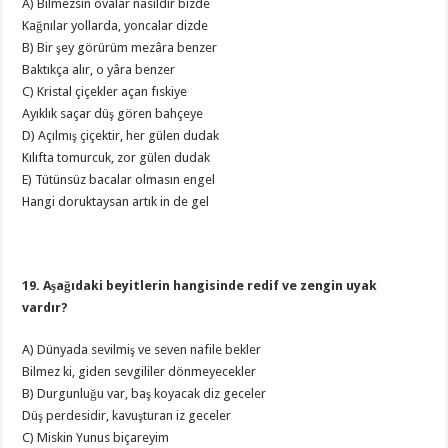
A) Bilmezsin ovalar nasıldır bizde
Kağnılar yollarda, yoncalar dizde
B) Bir şey görürüm mezâra benzer
Baktıkça alır, o yâra benzer
C) Kristal çiçekler açan fıskiye
Ayıklık saçar düş gören bahçeye
D) Açılmış çiçektir, her gülen dudak
Kılıfta tomurcuk, zor gülen dudak
E) Tütünsüz bacalar olmasın engel
Hangi doruktaysan artık in de gel
19. Aşağıdaki beyitlerin hangisinde redif ve zengin uyak
vardır?
A) Dünyada sevilmiş ve seven nafile bekler
Bilmez ki, giden sevgililer dönmeyecekler
B) Durgunluğu var, baş koyacak diz geceler
Düş perdesidir, kavuşturan iz geceler
C) Miskin Yunus biçareyim