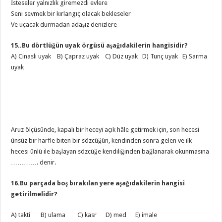
İsteseler yalnızlık giremezdi evlere
Seni sevmek bir kırlangıç olacak bekleseler
Ve uçacak durmadan adaşız denizlere
15..Bu dörtlüğün uyak örgüsü aşağıdakilerin hangisidir?
A) Cinaslı uyak B) Çapraz uyak C) Düz uyak D) Tunç uyak E) Sarma
uyak
Aruz ölçüsünde, kapalı bir heceyi açık hâle getirmek için, son hecesi
ünsüz bir harfle biten bir sözcüğün, kendinden sonra gelen ve ilk
hecesi ünlü ile başlayan sözcüğe kendiliğinden bağlanarak okunmasına
…………. denir.
16.Bu parçada boş bırakılan yere aşağıdakilerin hangisi
getirilmelidir?
A) takti B) ulama C) kasr D) med E) imale