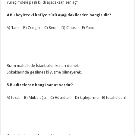
Yüreğimdeki paslı kilidi açacaksan sen aç”
4.Bu beyitteki kafiye türü aşağıdakilerden hangisidir?
A) Tam B) Zengin C) Redif D) Cinaslı E) Yarım
Bizim mahallede İstanbul’un kenarı demek;
Sokaklarında gezilmez ki yüzme bilmeyerek!
5.Bu dizelerde hangi sanat vardır?
A) tezat B) Mübalağa C) Hüsnütalil D) kişileştirme E) tecahülüarif