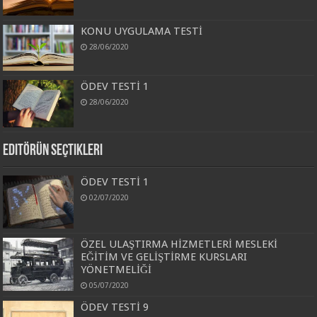
KONU UYGULAMA TESTİ
28/06/2020
ÖDEV TESTİ 1
28/06/2020
Editörün Seçtikleri
ÖDEV TESTİ 1
02/07/2020
ÖZEL ULAŞTIRMA HİZMETLERİ MESLEKİ
EĞİTİM VE GELİŞTİRME KURSLARI
YÖNETMELİĞİ
05/07/2020
ÖDEV TESTİ 9