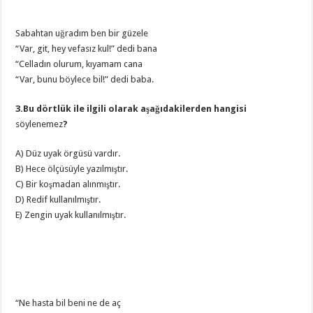
Sabahtan uğradım ben bir güzele
“Var, git, hey vefasız kul!” dedi bana
“Celladın olurum, kıyamam cana
“Var, bunu böylece bil!” dedi baba.
3.Bu dörtlük ile ilgili olarak aşağıdakilerden hangisi
söylenemez
?
A) Düz uyak örgüsü vardır.
B) Hece ölçüsüyle yazılmıştır.
C) Bir koşmadan alınmıştır.
D) Redif kullanılmıştır.
E) Zengin uyak kullanılmıştır.
“Ne hasta bil beni ne de aç