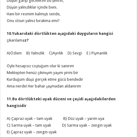
Düşün garip gecelerini bu şehrin,
Düşün yalnızlıklar içinde beni.
Hani bir resmim kalmıştı sende,
Onu olsun yalnız bırakma emi?
10.Yukarıdaki dörtlükten aşağıdaki duyguların hangisi
çıkarılama
z?
A)Özlem B) Yalnızlık C)Ayrılık D) Sevgi E ) Pişmanlık
Öyle hesapsız coştuğum olur ki sanırım
Mektepten henüz çıkmışım yaşım yirmi bir
Kurduğum düşü gerçek etme gücü bendedir
Ama nerde! Her bahar şaşmadan aldanırım
11.Bu dörtlükteki uyak düzeni ve çeşidi aşağıdakilerden
hangisidir
A) Çapraz uyak – tam uyak B) Düz uyak – yarım uya
C) Sarma uyak – tam uyak D) Sarma uyak – zengin uyak
E) Çapraz uyak – zengin uyak