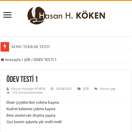
KONU TEKRAR TESTİ
KONU KAVRAMA TESTİ
Anasayfa
/
ŞİİR
/
ÖDEV TESTİ 1
ÖDEV TESTİ 1
Hasan Hüseyin KÖKEN
26/04/2021
ŞİİR
Yorum yap
125 Görüntülemeler
Elvan çiçeklerden sokma başına
Kudret kalemini çekme kaşına
Beni unutursan doyma yaşına
Gez benim aşkımla yâr melil melil