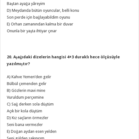
Baştan ayağa yâreyim
D) Meydanda bütün oyuncular, belli konu
Son perde için bağlayabildim oyunu
E) Orhan zamanından kalma bir duvar
Onunla bir yaşta ihtiyar çınar
20. Aşağıdaki dizelerin hangisi 4+3 duraklı hece ölçüsüyle
yazılmıştır?
A) Kahve Yemen’den gelir
Bülbül çemenden gelir
B) Gözlerin mavi mine
Vuruldum perçemine
C) Sağ derken sola düştüm
Açık bir kola düştüm
D) Kız saçların örmezler
Seni bana vermezler
E) Doğan aydan esen yelden
Seni gülden sakınırım