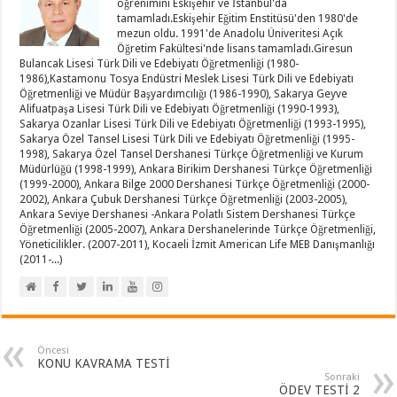
öğrenimini Eskişehir ve İstanbul'da
tamamladı.Eskişehir Eğitim Enstitüsü'den 1980'de
mezun oldu. 1991'de Anadolu Üniveritesi Açık
Öğretim Fakültesi'nde lisans tamamladı.Giresun
Bulancak Lisesi Türk Dili ve Edebiyatı Öğretmenliği (1980-
1986),Kastamonu Tosya Endüstri Meslek Lisesi Türk Dili ve Edebiyatı
Öğretmenliği ve Müdür Başyardımcılığı (1986-1990), Sakarya Geyve
Alifuatpaşa Lisesi Türk Dili ve Edebiyatı Öğretmenliği (1990-1993),
Sakarya Ozanlar Lisesi Türk Dili ve Edebiyatı Öğretmenliği (1993-1995),
Sakarya Özel Tansel Lisesi Türk Dili ve Edebiyatı Öğretmenliği (1995-
1998), Sakarya Özel Tansel Dershanesi Türkçe Öğretmenliği ve Kurum
Müdürlüğü (1998-1999), Ankara Birikim Dershanesi Türkçe Öğretmenliği
(1999-2000), Ankara Bilge 2000 Dershanesi Türkçe Öğretmenliği (2000-
2002), Ankara Çubuk Dershanesi Türkçe Öğretmenliği (2003-2005),
Ankara Seviye Dershanesi -Ankara Polatlı Sistem Dershanesi Türkçe
Öğretmenliği (2005-2007), Ankara Dershanelerinde Türkçe Öğretmenliği,
Yöneticilikler. (2007-2011), Kocaeli İzmit American Life MEB Danışmanlığı
(2011-...)
Öncesi
KONU KAVRAMA TESTİ
Sonraki
ÖDEV TESTİ 2