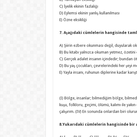
C) İyelik ekinin fazlalığı
D) Eylemsi ekinin yanlış kullanılması
E) Özne eksikliği
7. Aşağıdaki cümlelerin hangisinde tam
A) Şiirin ezbere okunması değil, duyularak o
B) Bu kitabı yalnızca okuman yetmez, özetini 
C) Gerçek adalet insanın içindedir; bundan ö
D) Bu yaş çocukları, çevrelerindeki her şeyi 
E) Yayla insanı, ruhunun diplerine kadar karış
(I) Bölge, insanlar; bilmediğim bölge, bilmed
kuşu, folkloru, geçimi, ölümü, kalımı ile yakın
çalışırım. (IV) En sonunda onlardan biri olu
8.Yukarıdaki cümlelerin hangisinde bir