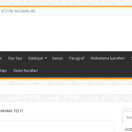
İ EĞİTİM YAZIŞMALARI
ı
Düz Yazı
Edebiyat
Kanun
Paragraf
Noktalama İşaretleri
Yapı
Yazım Kuralları
VRAMA TESTİ
So
ÜCR