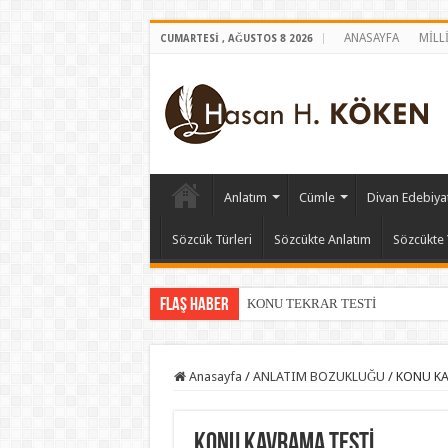
ANASAYFA
MİLL
CUMARTESI , AĞUSTOS 8 2026
Anlatım
Cümle
Divan Edebiyat
Sözcük Türleri
Sözcükte Anlatım
Sözcükte 
Flaş Haber
KONU TEKRAR TESTİ
Anasayfa
/
ANLATIM BOZUKLUĞU
/
KONU KA
KONU KAVRAMA TESTİ