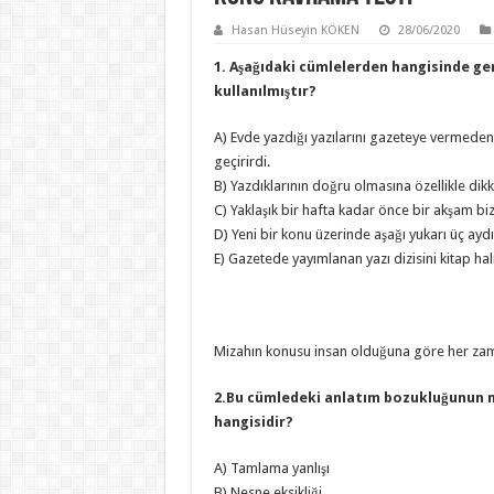
Hasan Hüseyin KÖKEN
28/06/2020
1. Aşağıdaki cümlelerden hangisinde ge
kullanılmıştır?
A) Evde yazdığı yazılarını gazeteye vermed
geçirirdi.
B) Yazdıklarının doğru olmasına özellikle dikk
C) Yaklaşık bir hafta kadar önce bir akşam biz
D) Yeni bir konu üzerinde aşağı yukarı üç aydı
E) Gazetede yayımlanan yazı dizisini kitap ha
Mizahın konusu insan olduğuna göre her zam
2.Bu cümledeki anlatım bozukluğunun n
hangisidir?
A) Tamlama yanlışı
B) Nesne eksikliği