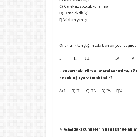
C) Gereksiz sözcük kullanma
D) Özne eksikliği
E) Yüklem yanlışı
Onunla
ilk
tanıştığımızda
ben
on yedi
yaşınd
I II III IV V
3.Yukarıdaki tüm numaralandırılmış söz
bozukluğu yaratmaktadır?
A) I. B) II. C) III. D) IV. E)V.
4. Aşağıdaki cümlelerin hangisinde anl