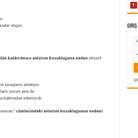
u.
Giriş
azalar oluyor.
gülün kaldırılması anlatım bozukluğuna neden
olmaz
?
Şi
n savaşlarını anlatıyor.
lamı-yorum yine de.
luna bakmadan edemezdi.
severim.”
cümlesindeki anlatım bozukluğunun nedeni