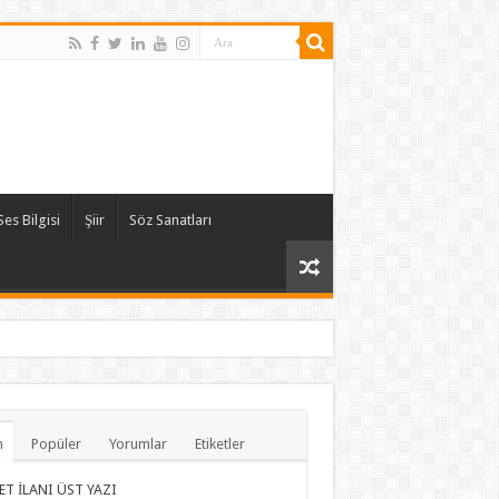
Ses Bilgisi
Şiir
Söz Sanatları
n
Popüler
Yorumlar
Etiketler
ET İLANI ÜST YAZI