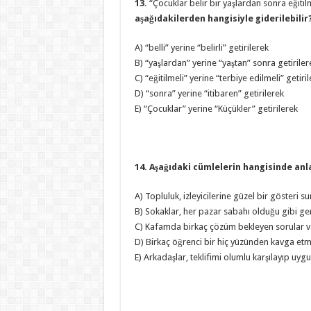
13.
“Çocuklar belir bir yaşlardan sonra eğitilm
aşağıdakilerden hangisiyle giderilebilir
A) “belli” yerine “belirli” getirilerek
B) “yaşlardan” yerine “yaştan” sonra getiriler
C) “eğitilmeli” yerine “terbiye edilmeli” getiri
D) “sonra” yerine “itibaren” getirilerek
E) “Çocuklar” yerine “Küçükler” getirilerek
14. Aşağıdaki cümlelerin hangisinde an
A) Topluluk, izleyicilerine güzel bir gösteri s
B) Sokaklar, her pazar sabahı olduğu gibi g
C) Kafamda birkaç çözüm bekleyen sorular v
D) Birkaç öğrenci bir hiç yüzünden kavga etmiş
E) Arkadaşlar, teklifimi olumlu karşılayıp uyg