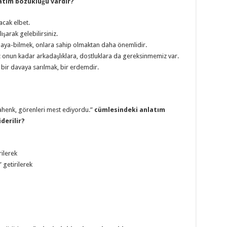
latım bozukluğu vardır?
lacak elbet.
şarak gelebilirsiniz.
aya-bilmek, onlara sahip olmaktan daha önemlidir.
 onun kadar arkadaşlıklara, dostluklara da gereksinmemiz var.
i bir davaya sarılmak, bir erdemdir.
 ahenk, görenleri mest ediyordu.”
cümlesindeki anlatım
derilir?
rilerek
 getirilerek