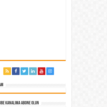
am
ube Kanalıma Abone Olun