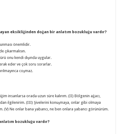
layan eksikliğinden doğan bir anlatım bozukluğu vardır?
kunması önemlidir.
de çıkarmalısın.
türü onu kendi dışında uygular.
merak eder ve çok soru sorarlar.
tırılmayınca coşmaz.
iğim insanlarsa orada uzun süre kalırım. (II) Bölgenin ağacı,
-dan ilgilenirim. (III) Şivelerini konuşmaya, onlar gibi olmaya
rum. (V) Ne onlar bana yabancı, ne ben onlara yabancı görünürüm.
 anlatım bozukluğu vardır?