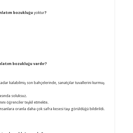
 anlatım bozukluğu
yoktur
?
nlatım bozukluğu vardır?
kadar kalabilmiş son bahçelerinde, sanatçılar tuvallerini kurmuş
rasında soluksuz.
nı öğrenciler teşkil etmekte.
insanlara oranla daha çok safra kesesi taşı görüldüğü bildirildi.