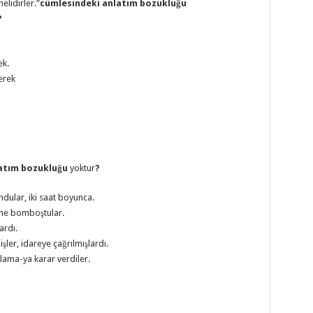
elidirler.”
cümlesindeki anlatım bozukluğu
?
ek.
lerek
latım bozukluğu
yoktur
?
undular, iki saat boyunca.
ene bomboştular.
ardı.
ler, idareye çağrılmışlardı.
ulama-ya karar verdiler.