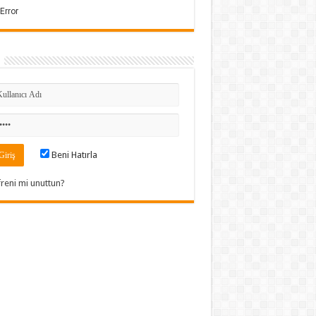
Beni Hatırla
freni mi unuttun?