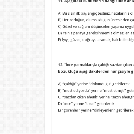
11. Aşağıdaki cümlelerin hangisinde an
A) Bu sizin ilk başlangıç testiniz, hatalarınız o
B) Her zorluğun, olumsuzluğun üstesinden çalı
C) Güzel ve sağlam düşünceleri yaşama uygul
D) Yalnız paraya gereksinmemiz olmaz, en az
E) İyiyi, güzeli, doğruyu aramak; hak bellediğ
12.
“İnce parmaklarıyla çaldığı sazdan çıkan
bozukluğu aşağıdakilerden hangisiyle gi
A) “çaldığı” yerine “dokunduğu” getirilerek.
B) “mest ediyordu” yerine “mest etmişti” geti
C) “sazdan çıkan ahenk” yerine “sazın ahengi”
D) “ince” yerine “uzun” getirilerek
E) “görenler” yerine “dinleyenleri” getirilerek