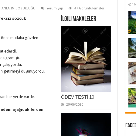
16
ANLATIM BOZUKLUĞU
Yorum yap
47 Görüntülemeler
İlgili Makaleler
reksiz sözcük
en önce mutlaka gözden
at ederdi.
e uğramıştı.
r çalışıyordu.
lin getirmeyi düşünüyordu.
an her yerde vardır.
ÖDEV TESTİ 10
29/06/2020
edeni aşağıdakilerden
Faceb