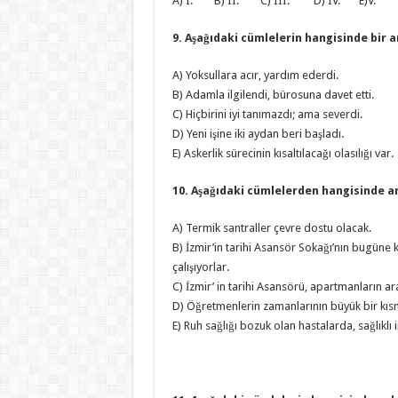
A) I. B) II. C) III. D) IV. E)V.
9. Aşağıdaki cümlelerin hangisinde bir
A) Yoksullara acır, yardım ederdi.
B) Adamla ilgilendi, bürosuna davet etti.
C) Hiçbirini iyi tanımazdı; ama severdi.
D) Yeni işine iki aydan beri başladı.
E) Askerlik sürecinin kısaltılacağı olasılığı var.
10. Aşağıdaki cümlelerden hangisinde a
A) Termik santraller çevre dostu olacak.
B) İzmir’in tarihi Asansör Sokağı’nın bugüne 
çalışıyorlar.
C) İzmir’ in tarihi Asansörü, apartmanların a
D) Öğretmenlerin zamanlarının büyük bir kısmı
E) Ruh sağlığı bozuk olan hastalarda, sağlıklı 