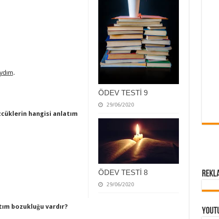
aydım
.
ÖDEV TESTİ 9
29/06/2020
cüklerin hangisi anlatım
ÖDEV TESTİ 8
Rekl
29/06/2020
atım bozukluğu vardır?
Yout