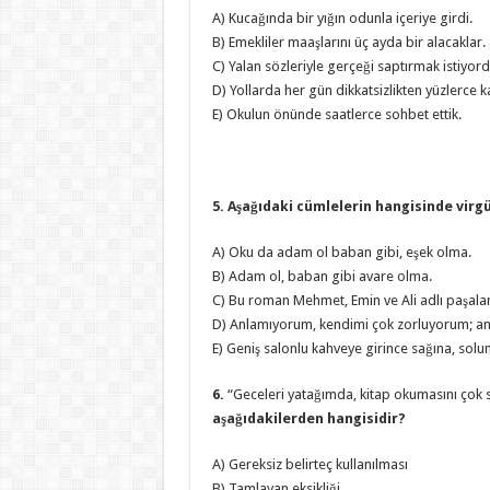
A) Kucağında bir yığın odunla içeriye girdi.
B) Emekliler maaşlarını üç ayda bir alacaklar.
C) Yalan sözleriyle gerçeği saptırmak istiyord
D) Yollarda her gün dikkatsizlikten yüzlerce k
E) Okulun önünde saatlerce sohbet ettik.
5. Aşağıdaki cümlelerin hangisinde vir
A) Oku da adam ol baban gibi, eşek olma.
B) Adam ol, baban gibi avare olma.
C) Bu roman Mehmet, Emin ve Ali adlı paşaları
D) Anlamıyorum, kendimi çok zorluyorum; an
E) Geniş salonlu kahveye girince sağına, so
6.
“Geceleri yatağımda, kitap okumasını çok 
aşağıdakilerden hangisidir?
A) Gereksiz belirteç kullanılması
B) Tamlayan eksikliği