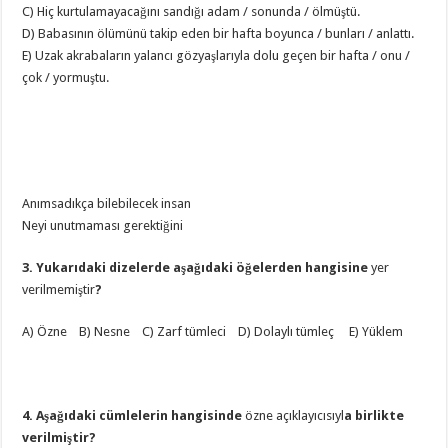
C) Hiç kurtulamayacağını sandığı adam / sonunda / ölmüştü.
D) Babasının ölümünü takip eden bir hafta boyunca / bunları / anlattı.
E) Uzak akrabaların yalancı gözyaşlarıyla dolu geçen bir hafta / onu /
çok / yormuştu.
Anımsadıkça bilebilecek insan
Neyi unutmaması gerektiğini
3. Yukarıdaki dizelerde aşağıdaki öğelerden hangisine
yer
verilmemiştir
?
A) Özne B) Nesne C) Zarf tümleci D) Dolaylı tümleç E) Yüklem
4. Aşağıdaki cümlelerin hangisinde
özne açıklayıcısıyl
a birlikte
verilmiştir?