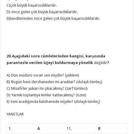
C)çok büyük başarısızlıklardır.
D) önce gelen çok büyük başarısızlıklardır.
E)kendilerinden önce gelen çok büyük başarısızlıklardır.
20.Aşağıdaki soru cümlelerinden hangisi, karşısında
parantezle verilen öğeyi buldurmaya yönelik
değildir
?
A) Dün müdürü soran sen miydin? (yüklem)
B) Bugün beni dershaneden mi aradılar? (dolaylı tümleç)
C) Misafirler yukarı mı çıkacakmış? (zarf tümleci)
D) Yarınki toplantıya kimler katılacakmış? (özne)
E) Seni aradığımda kütühanede miydin? (dolaylı tümleç)
YANITLAR
1.
A
11.
B