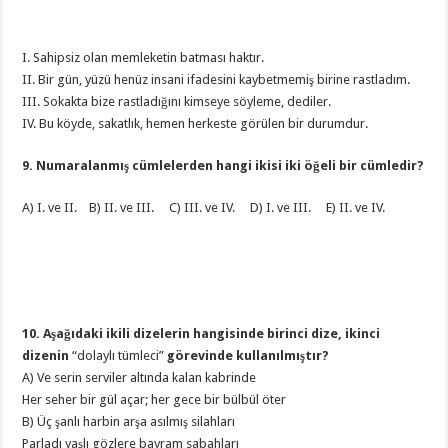
I. Sahipsiz olan memleketin batması haktır.
II. Bir gün, yüzü henüz insani ifadesini kaybetmemiş birine rastladım.
III. Sokakta bize rastladığını kimseye söyleme, dediler.
IV. Bu köyde, sakatlık, hemen herkeste görülen bir durumdur.
9. Numaralanmış cümlelerden hangi ikisi iki öğeli bir cümledir?
A) I. ve II. B) II. ve III. C) III. ve IV. D) I. ve III. E) II. ve IV.
10. Aşağıdaki ikili dizelerin hangisinde birinci dize, ikinci
dizenin
“dolaylı tümleci”
görevinde kullanılmıştır?
A) Ve serin serviler altında kalan kabrinde
Her seher bir gül açar; her gece bir bülbül öter
B) Üç şanlı harbin arşa asılmış silahları
Parladı yaşlı gözlere bayram sabahları