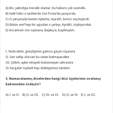
A) Biz, yalnızlığa meraklı olanlar, bu habere çok sevindik.
B) Halit Fahri o tarihlerde Son Posta’da yazıyordu.
C) O yarışmada benim öykümü, inşirah’ı, birinci seçmişlerdi.
D) Bütün sınıf hep bir ağızdan o şarkıyı, Ayrılık’ı, söylüyorduk.
E) Hocamızın son oyununa, Baykuş’a, bayılmıştım.
I. Veda ettim, gençliğimin gamsız geçen rüyasına
II. Sen sahip olursan bu vatan batmayacaktır.
III. Çıktım, aşkın nihayeti bulunmayan sahrasına
IV. Kargalar topladı hep döktüğümüz taneleri
5. Numaralanmış dizelerden hangi ikisi öğelerinin sıralanışı
bakımından özdeştir?
A) I. ve II. B) II. ve III. C) III. ve IV. D) II. ve IV. E) I. ve III.