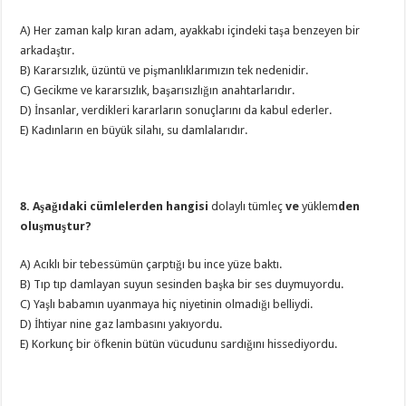
A) Her zaman kalp kıran adam, ayakkabı içindeki taşa benzeyen bir
arkadaştır.
B) Kararsızlık, üzüntü ve pişmanlıklarımızın tek nedenidir.
C) Gecikme ve kararsızlık, başarısızlığın anahtarlarıdır.
D) İnsanlar, verdikleri kararların sonuçlarını da kabul ederler.
E) Kadınların en büyük silahı, su damlalarıdır.
8. Aşağıdaki cümlelerden hangisi
dolaylı tümleç
ve
yüklem
den
oluşmuştur?
A) Acıklı bir tebessümün çarptığı bu ince yüze baktı.
B) Tıp tıp damlayan suyun sesinden başka bir ses duymuyordu.
C) Yaşlı babamın uyanmaya hiç niyetinin olmadığı belliydi.
D) İhtiyar nine gaz lambasını yakıyordu.
E) Korkunç bir öfkenin bütün vücudunu sardığını hissediyordu.