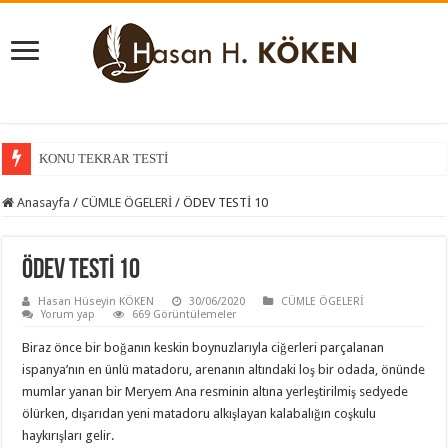
KONU TEKRAR TESTİ
Anasayfa
/
CÜMLE ÖGELERİ
/
ÖDEV TESTİ 10
ÖDEV TESTİ 10
Hasan Hüseyin KÖKEN
30/06/2020
CÜMLE ÖGELERİ
Yorum yap
669 Görüntülemeler
Biraz önce bir boğanın keskin boynuzlarıyla ciğerleri parçalanan
ispanya’nın en ünlü matadoru, arenanın altındaki loş bir odada, önünde
mumlar yanan bir Meryem Ana resminin altına yerleştirilmiş sedyede
ölürken, dışarıdan yeni matadoru alkışlayan kalabalığın coşkulu
haykırışları gelir.