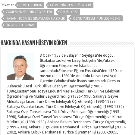
Etiketler
CÜMLE KURMA
CÜMLENIN TEMEL ÖGELERI
CÜMLENIN YARDIMCI ÖGELERI
DIL BILGISI
HASAN HOCA ILE SINAVLARA HAZIRLIK
ÖZNE-YÜKLEM- TÜMLEÇ-NESNE
ÜNIVERSITE SINAVI
Hakkında Hasan Hüseyin KÖKEN
3 Ocak 1958'de Eskişehir Seyitgazi'de doğdu.
İlkokul,ortaokul ve Liseyi Eskişehir'de,Yüksek
öğrenimini Eskişehir ve İstanbul'da
tamamladı.Eskişehir Eğitim Enstitüsü'den 1980'de
mezun oldu. 1991'de Anadolu Üniveritesi Açık
Öğretim Fakültesi'nde lisans tamamladı.Giresun
Bulancak Lisesi Türk Dili ve Edebiyatı Öğretmenliği (1980-
1986),Kastamonu Tosya Endüstri Meslek Lisesi Türk Dili ve Edebiyatı
Öğretmenliği ve Müdür Başyardımcılığı (1986-1990), Sakarya Geyve
Alifuatpaşa Lisesi Türk Dili ve Edebiyatı Öğretmenliği (1990-1993),
Sakarya Ozanlar Lisesi Türk Dili ve Edebiyatı Öğretmenliği (1993-1995),
Sakarya Özel Tansel Lisesi Türk Dili ve Edebiyatı Öğretmenliği (1995-
1998), Sakarya Özel Tansel Dershanesi Türkçe Öğretmenliği ve Kurum
Müdürlüğü (1998-1999), Ankara Birikim Dershanesi Türkçe Öğretmenliği
(1999-2000), Ankara Bilge 2000 Dershanesi Türkçe Öğretmenliği (2000-
2002), Ankara Çubuk Dershanesi Türkçe Öğretmenliği (2003-2005),