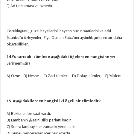
E) Ad tamlaması ve öznedir.
Çocukluğunu, güzel hayallerini, hayatın huzur saatlerini ve eski
İstanbul’u özleyenler, Ziya Osman Saba’nın aydınlık şiirlerini bir daha
okuyabilirler.
14.Yukarıdaki cümlede aşağıdaki öğelerden hangisine
yer
verilmemiştir
?
A) Özne B) Nesne C) Zarf tümleci D) Dolaylı tümleç E) Yüklem
15. Aşağıdakilerden hangisi iki öğeli bir cümledir?
A) Beklenen bir saat vardı.
B) Lambanın şişesini silip parlattı kadın.
C) Sonra lambayı her zamanki yerine astı.
D) Güneş pencereden içeri vuruyordu.