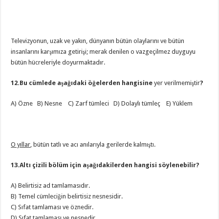
Televizyonun, uzak ve yakın, dünyanın bütün olaylarını ve bütün
insanlarını karşımıza getirişi; merak denilen o vazgeçilmez duyguyu
bütün hücreleriyle doyurmaktadır.
12.Bu cümlede aşağıdaki öğelerden hangisine
yer verilmemiştir
?
A) Özne B) Nesne C) Zarf tümleci D) Dolaylı tümleç E) Yüklem
O yıllar
, bütün tatlı ve acı anılarıyla gerilerde kalmıştı.
13.Altı çizili bölüm için aşağıdakilerden hangisi söylenebilir?
A) Belirtisiz ad tamlamasıdır.
B) Temel cümleciğin belirtisiz nesnesidir.
C) Sıfat tamlaması ve öznedir.
D) Sıfat tamlaması ve nesnedir.