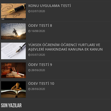
KONU UYGULAMA TESTİ
02/07/2020
ÖDEV TESTİ 8
16/08/2020
YÜKSEK ÖĞRENİM ÖĞRENCİ YURTLARI VE
AŞEVLERİ HAKKINDAKİ KANUNA EK KANUN
05/07/2020
ÖDEV TESTİ 9
28/06/2020
ÖDEV TESTİ 10
28/06/2020
Son Yazılar