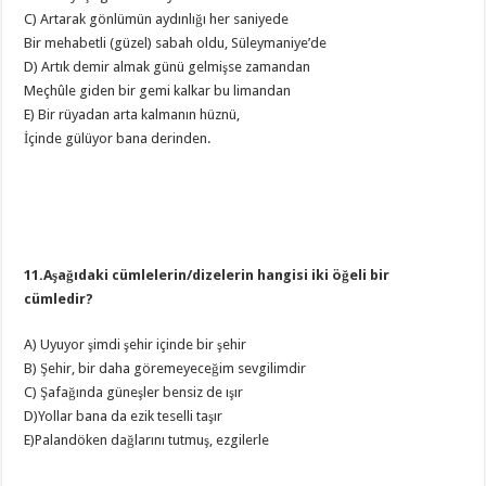
C) Artarak gönlümün aydınlığı her saniyede
Bir mehabetli (güzel) sabah oldu, Süleymaniye’de
D) Artık demir almak günü gelmişse zamandan
Meçhûle giden bir gemi kalkar bu limandan
E) Bir rüyadan arta kalmanın hüznü,
İçinde gülüyor bana derinden.
11.Aşağıdaki cümlelerin/dizelerin hangisi iki öğeli bir
cümledir?
A) Uyuyor şimdi şehir içinde bir şehir
B) Şehir, bir daha göremeyeceğim sevgilimdir
C) Şafağında güneşler bensiz de ışır
D)Yollar bana da ezik teselli taşır
E)Palandöken dağlarını tutmuş, ezgilerle