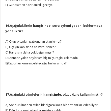
E) Gündüzden hazırlanırdı geceye.
16.Aşağıdakilerin hangisinde, soru eylemi yapanı buldurmaya
yöneliktir?
A) Olup bitenleri patrona anlatan kimdi?
B) Uçağın kapısında ne vardı sence?
C) Hangisini daha çok beğenmişin?
D) Annene yalan söylerken hiç mi yüreğin sızlamadı?
E)Raporları kime inceleteceğiz bu kurumda?
17.Aşağıdaki cümlelerin hangisinde,
sözde özne
kullanılmıştır?
A) Söndürülmeden atılan bir sigara koca bir ormanı kül edebiliyor.
B) Dün, bize postadan bir mektup geldi.