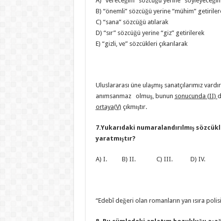
A) “vereceğim” sözcüğü yerine “söyleyeceğim”
B) “önemli” sözcüğü yerine “mühim” getiriler
C) “sana” sözcüğü atılarak
D) “sır” sözcüğü yerine “giz” getirilerek
E) “gizli, ve” sözcükleri çıkarılarak
Uluslararası üne ulaşmış sanatçılarımız vardır.
anımsanmaz olmuş, bunun
sonucunda (II)
d
ortaya(V)
çıkmıştır.
7.Yukarıdaki numaralandırılmış sözcükl
yaratmıştır?
A) I. B) II. C) III. D) IV. E
“Edebî değeri olan romanların yan ısıra poli