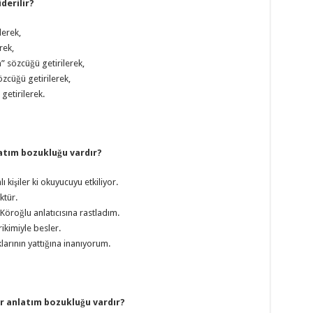
derilir?
lerek,
rek,
 sözcüğü getirilerek,
zcüğü getirilerek,
getirilerek.
latım bozukluğu vardır?
ı kişiler ki okuyucuyu etkiliyor.
ktür.
öroğlu anlatıcısına rastladım.
rikimiyle besler.
klarının yattığına inanıyorum.
ir anlatım bozukluğu vardır?