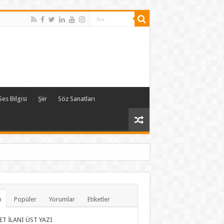
Ses Bilgisi
Şiir
Söz Sanatları
n
Popüler
Yorumlar
Etiketler
ET İLANI ÜST YAZI