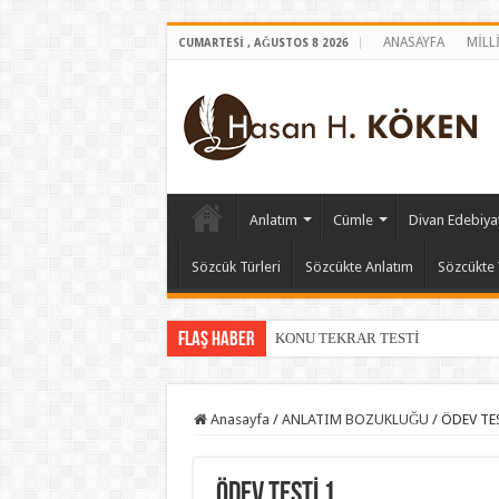
ANASAYFA
MİLL
CUMARTESI , AĞUSTOS 8 2026
Anlatım
Cümle
Divan Edebiyat
Sözcük Türleri
Sözcükte Anlatım
Sözcükte 
Flaş Haber
KONU TEKRAR TESTİ
Anasayfa
/
ANLATIM BOZUKLUĞU
/
ÖDEV TES
ÖDEV TESTİ 1