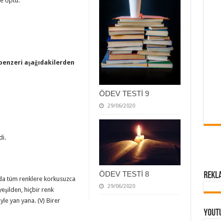
e öptü.
benzeri aşağıdakilerden
ÖDEV TESTİ 9
29/06/2020
di.
ÖDEV TESTİ 8
Rekl
tında tüm renklere korkusuzca
29/06/2020
yeşilden, hiçbir renk
yle yan yana. (V) Birer
Yout