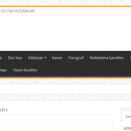
İ EĞİTİM YAZIŞMALARI
ı
Düz Yazı
Edebiyat
Kanun
Paragraf
Noktalama İşaretleri
Yapı
Yazım Kuralları
Tİ 1
So
ÜCR