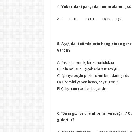
4. Yukarıdaki parçada numaralanmış cü
A) I. B) II. C) III. D) IV. E)V.
5. Aşağıdaki cümlelerin hangisinde ger
vardır?
A) İnsanı sevmek, bir zorunluluktur.
B) Evin avlusunu çiçeklerle süslemişti.
C) İçeriye boylu poslu, uzun bir adam girdi.
D) Görevini yapan insan, saygı görür.
E) Çalışmanın bedeli başarıdır.
6.
“Sana gizli ve önemli bir sır vereceğim.”
Cü
giderilir?