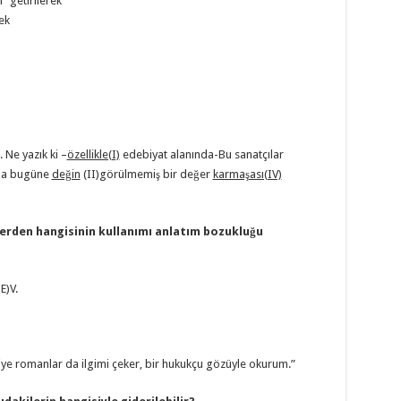
 getirilerek
ek
 Ne yazık ki –
özellikle(I)
edebiyat alanında-Bu sanatçılar
a bugüne
değin
(II)görülmemiş bir değer
karmaşası(IV)
erden hangisinin kullanımı anlatım bozukluğu
)V.
siye romanlar da ilgimi çeker, bir hukukçu gözüyle okurum.”