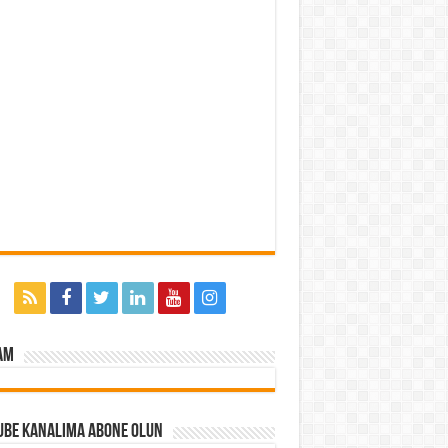
am
ube Kanalıma Abone Olun