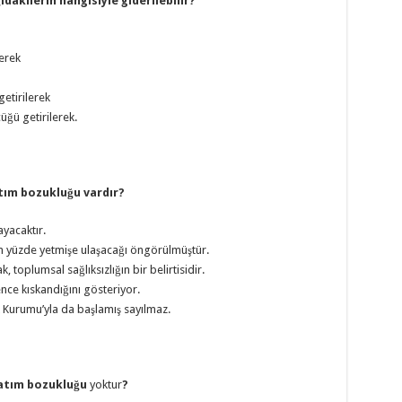
dakilerin hangisiyle giderilebilir?
lerek
etirilerek
üğü getirilerek.
atım bozukluğu vardır?
ayacaktır.
ın yüzde yetmişe ulaşacağı öngörülmüştür.
, toplumsal sağlıksızlığın bir belirtisidir.
ence kıskandığını gösteriyor.
ik Kurumu’yla da başlamış sayılmaz.
latım bozukluğu
yoktur
?