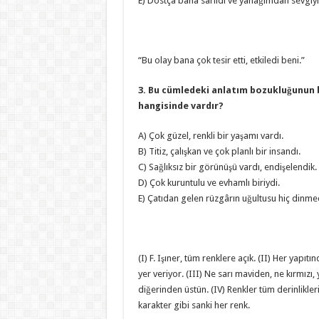
E) Dostça bana sarıldı ve yanağımdan sevgiyl
“Bu olay bana çok tesir etti, etkiledi beni.”
3. Bu cümledeki anlatım bozukluğunun 
hangisinde vardır?
A) Çok güzel, renkli bir yaşamı vardı.
B) Titiz, çalışkan ve çok planlı bir insandı.
C) Sağlıksız bir görünüşü vardı, endişelendik.
D) Çok kuruntulu ve evhamlı biriydi.
E) Çatıdan gelen rüzgârın uğultusu hiç dinme
(I) F. Işıner, tüm renklere açık. (II) Her yapı
yer veriyor. (III) Ne sarı maviden, ne kırmızı, 
diğerinden üstün. (IV) Renkler tüm derinlikleri
karakter gibi sanki her renk.