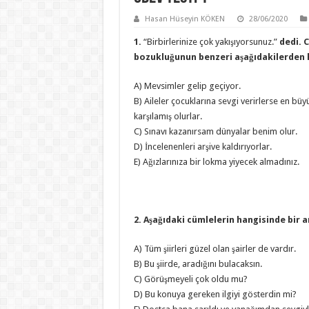
Hasan Hüseyin KÖKEN
28/06/2020
1.
“Birbirlerinize çok yakışıyorsunuz.”
dedi. 
bozukluğunun benzeri aşağıdakilerden 
A) Mevsimler gelip geçiyor.
B) Aileler çocuklarına sevgi verirlerse en büy
karşılamış olurlar.
C) Sınavı kazanırsam dünyalar benim olur.
D) İncelenenleri arşive kaldırıyorlar.
E) Ağızlarınıza bir lokma yiyecek almadınız.
2. Aşağıdaki cümlelerin hangisinde bir 
A) Tüm şiirleri güzel olan şairler de vardır.
B) Bu şiirde, aradığını bulacaksın.
C) Görüşmeyeli çok oldu mu?
D) Bu konuya gereken ilgiyi gösterdin mi?