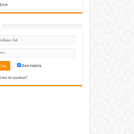
Beni Hatırla
freni mi unuttun?