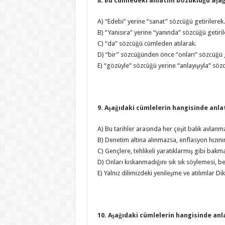
8. Bu cümledeki anlatım bozukluğu aşağı
A) “Edebi” yerine “sanat” sözcüğü getirilerek.
B) “Yanısıra” yerine “yanında” sözcüğü getiri
C) “da” sözcüğü cümleden atılarak.
D) “bir” sözcüğünden önce “onları” sözcüğü g
E) “gözüyle” sözcüğü yerine “anlayışıyla” sözc
9. Aşağıdaki cümlelerin hangisinde anl
A) Bu tarihler arasında her çeşit balık avlanm
B) Denetim altına alınmazsa, enflasyon hızın
C) Gençlere, tehlikeli yaratıklarmış gibi bakmak
D) Onları kıskanmadığını sık sık söylemesi, b
E) Yalnız dilimizdeki yenileşme ve atılımlar D
10. Aşağıdaki cümlelerin hangisinde an