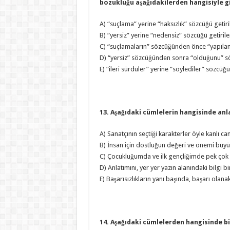
bozukluğu aşağıdakilerden hangisiyle gi
A) “suçlama” yerine “haksızlık” sözcüğü getiri
B) “yersiz” yerine “nedensiz” sözcüğü getirile
C) “suçlamaların” sözcüğünden önce “yapılan”
D) “yersiz” sözcüğünden sonra “olduğunu” sö
E) “ileri sürdüler” yerine “söylediler” sözcüğü 
13. Aşağıdaki cümlelerin hangisinde an
A) Sanatçının seçtiği karakterler öyle kanlı canl
B) İnsan için dostluğun değeri ve önemi büyü
C) Çocukluğumda ve ilk gençliğimde pek çok K
D) Anlatımını, yer yer yazın alanındaki bilgi bi
E) Başarısızlıkların yanı başında, başarı olana
14. Aşağıdaki cümlelerden hangisinde b