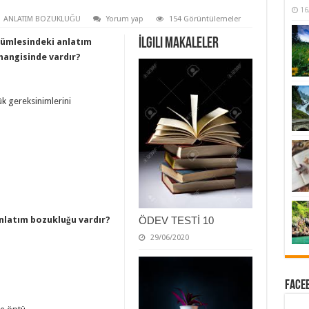
16
ANLATIM BOZUKLUĞU
Yorum yap
154 Görüntülemeler
İlgili Makaleler
Cümlesindeki anlatım
hangisinde vardır?
ük gereksinimlerini
anlatım bozukluğu vardır?
ÖDEV TESTİ 10
29/06/2020
Faceb