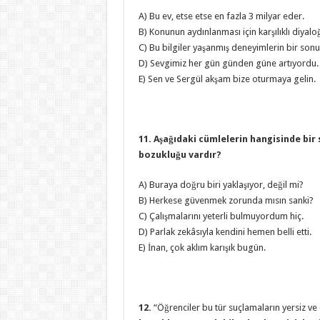
A) Bu ev, etse etse en fazla 3 milyar eder.
B) Konunun aydınlanması için karşılıklı diyalo
C) Bu bilgiler yaşanmış deneyimlerin bir son
D) Sevgimiz her gün günden güne artıyordu.
E) Sen ve Sergül akşam bize oturmaya gelin.
11. Aşağıdaki cümlelerin hangisinde bi
bozukluğu vardır?
A) Buraya doğru biri yaklaşıyor, değil mi?
B) Herkese güvenmek zorunda mısın sanki?
C) Çalışmalarını yeterli bulmuyordum hiç.
D) Parlak zekâsıyla kendini hemen belli etti.
E) İnan, çok aklım karışık bugün.
12.
“Öğrenciler bu tür suçlamaların yersiz ve 