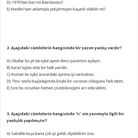
D) 1970’den beri mi Batı’dasınız?
E) Kendini tam anlamıyla yetiştirmiyen başarılı olabilir mi?
2. Aşağıdaki cümlelerin hangisinde bir yazım yanlışı vardır?
A) Okullar bu yıl da eylül ayının ikinci pazertesi açılıyor.
B) Karac’oğlan ünlü bir halk şairidir.
C) Roman ile öykü arasındaki ayrıma iyi varmalısın.
D) 7’inci sınıfa başladığımda böyle bir sorunun olduğunu fark ettim.
E) Size bu sorunları hemen çözebileceğimi arz edecektim.
3. Aşağıdaki cümlelerin hangisinde
“ki”
nin yazımıyla ilgili bir
yanlışlık yapılmıştır?
A) Sabahki koşu bana çok iyi geldi, diyebilirim size.