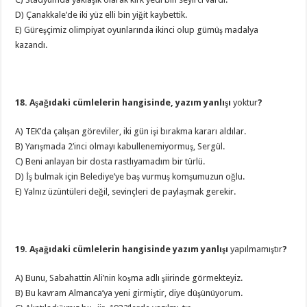
D) Çanakkale’de iki yüz elli bin yiğit kaybettik.
E) Güreşçimiz olimpiyat oyunlarında ikinci olup gümüş madalya
kazandı.
18. Aşağıdaki cümlelerin hangisinde, yazım yanlışı
yoktur
?
A) TEK’da çalışan görevliler, iki gün işi bırakma kararı aldılar.
B) Yarışmada 2’inci olmayı kabullenemiyormuş, Sergül.
C) Beni anlayan bir dosta rastlıyamadım bir türlü.
D) İş bulmak için Belediye’ye baş vurmuş komşumuzun oğlu.
E) Yalnız üzüntüleri değil, sevinçleri de paylaşmak gerekir.
19. Aşağıdaki cümlelerin hangisinde yazım yanlışı
yapılmamıştır
?
A) Bunu, Sabahattin Ali’nin koşma adlı şiirinde görmekteyiz.
B) Bu kavram Almanca’ya yeni girmiştir, diye düşünüyorum.