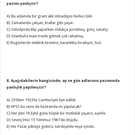
yazımı yanlıştır?
A) Bu adamda bir gram akıl olmadığını herkes bilir.
B) Zamanında çalışan, krallar gibi yaşar.
C) Sütüdyoda klip yaparken oldukça yorulmuş, genç sanatçı.
D) İstanbul’a mavi trenle gitmek çok rahatmış.
E) Bugünlerde elektrik kesintisi, karanlıkta bırakıyor, bizi.
8. Aşağıdakilerin hangisinde, ay ve gün adlarının yazımında
yanlışlık yapılmıştır?
A) 29 Ekim 1923’te Cumhuriyet ilan edildi.
B) KPSS bu sene de haziranda mı yapılacak?
C) Her yılın 18 Eylül günü büyük bir mutluluk yaşarız, eşimle.
D) Sevinç’imiz 15 Temmuz 1981’de doğdu.
E) Her Pazar pikniğe gideriz, kardeşimle neşe içinde.