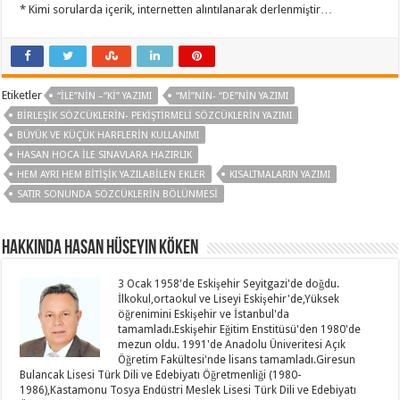
* Kimi sorularda içerik, internetten alıntılanarak derlenmiştir…
Etiketler
“ILE”NIN –“KI” YAZIMI
“MI”NIN- “DE”NIN YAZIMI
BIRLEŞIK SÖZCÜKLERIN- PEKIŞTIRMELI SÖZCÜKLERIN YAZIMI
BÜYÜK VE KÜÇÜK HARFLERIN KULLANIMI
HASAN HOCA ILE SINAVLARA HAZIRLIK
HEM AYRI HEM BITIŞIK YAZILABILEN EKLER
KISALTMALARIN YAZIMI
SATIR SONUNDA SÖZCÜKLERIN BÖLÜNMESI
Hakkında Hasan Hüseyin KÖKEN
3 Ocak 1958'de Eskişehir Seyitgazi'de doğdu.
İlkokul,ortaokul ve Liseyi Eskişehir'de,Yüksek
öğrenimini Eskişehir ve İstanbul'da
tamamladı.Eskişehir Eğitim Enstitüsü'den 1980'de
mezun oldu. 1991'de Anadolu Üniveritesi Açık
Öğretim Fakültesi'nde lisans tamamladı.Giresun
Bulancak Lisesi Türk Dili ve Edebiyatı Öğretmenliği (1980-
1986),Kastamonu Tosya Endüstri Meslek Lisesi Türk Dili ve Edebiyatı