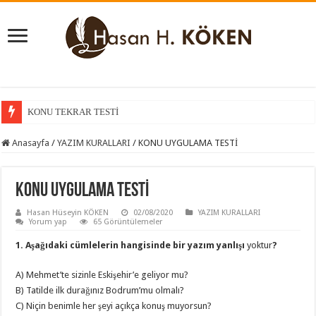
KONU TEKRAR TESTİ
Anasayfa
/
YAZIM KURALLARI
/
KONU UYGULAMA TESTİ
KONU UYGULAMA TESTİ
Hasan Hüseyin KÖKEN
02/08/2020
YAZIM KURALLARI
Yorum yap
65 Görüntülemeler
1. Aşağıdaki cümlelerin hangisinde bir yazım yanlışı
yoktur
?
A) Mehmet’te sizinle Eskişehir’e geliyor mu?
B) Tatilde ilk durağınız Bodrum’mu olmalı?
C) Niçin benimle her şeyi açıkça konuş muyorsun?