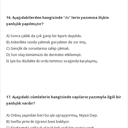
16. Aşağıdakilerden hangisinde
“de”
lerin yazımına ilişkin
yanlışlık yapılmıştır?
A) Sonra çalılık da çok garip bir kıpırtı duyuldu.
B) Askerlikte sevda çekmek gerçekten de zor imiş.
C) Gençlik de sorunlarına sahip çıkmalı.
D) Son olay tümümüzü de derinden etkilemişti.
E) İşte bu düzlükte iki ordu temmuz sıcağında karşılaşmış.
17. Aşağıdaki cümlelerin hangisinde sayıların yazımıyla ilgili bir
yanlışlık vardır?
A) Onbeş yaşından beri bu işle uğraşıyormuş, Niyazi Dayı.
B) Sınıfta yirmi iki öğrenci beni bekliyor.
C) Stadyumda yaklaşık olarak kırk yedi bin seyirci vardı.