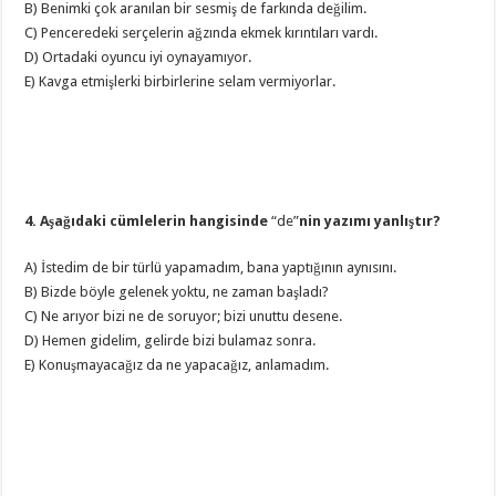
B) Benimki çok aranılan bir sesmiş de farkında değilim.
C) Penceredeki serçelerin ağzında ekmek kırıntıları vardı.
D) Ortadaki oyuncu iyi oynayamıyor.
E) Kavga etmişlerki birbirlerine selam vermiyorlar.
4. Aşağıdaki cümlelerin hangisinde
“de”
nin yazımı yanlıştır?
A) İstedim de bir türlü yapamadım, bana yaptığının aynısını.
B) Bizde böyle gelenek yoktu, ne zaman başladı?
C) Ne arıyor bizi ne de soruyor; bizi unuttu desene.
D) Hemen gidelim, gelirde bizi bulamaz sonra.
E) Konuşmayacağız da ne yapacağız, anlamadım.