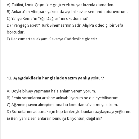
A) Tatilini, İzmir Çeşme’de geçirecek bu yaz kızımla damadım.
B) Ankara’nın Altınpark yakınında aydınlıkevler semtinde oturuyorum.
C) Yahya Kemal’in “Eğil Dağlar” ını okudun mu?
D) “Yengeç Sepeti” Türk Sineması’nın Sadri Alışık’a ödediği bir vefa
borcudur.
E) Her cumartesi akşamı Sakarya Caddesi’ne gideriz.
13. Aşağıdakilerin hangisinde yazım yanlış
ı yoktur
?
A) Böyle birşey yapmana hala anlam veremiyorum.
B) Senin sorunlarını artık ne anlıyabiliyorum ne dinleyebiliyorum.
C) Ağzımın payını almışdım, ona bu konudan söz etmeyecektim.
D) Sorunlarımı atlatmak için hep birileriyle bunları paylaşmayı yeğlerim.
E) Beni yanlız sen anlarsın bunu iyi biliyorsun, değil mi?