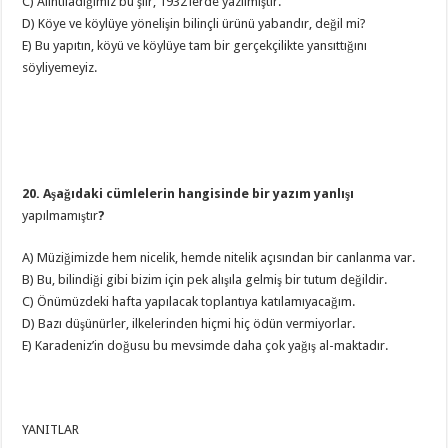
C) Alıntıladığımız bu şiir, 1932’lerde yazılmıştır.
D) Köye ve köylüye yönelişin bilinçli ürünü yabandır, değil mi?
E) Bu yapıtın, köyü ve köylüye tam bir gerçekçilikte yansıttığını
söyliyemeyiz.
20. Aşağıdaki cümlelerin hangisinde bir yazım yanlışı
yapılmamıştır
?
A) Müziğimizde hem nicelik, hemde nitelik açısından bir canlanma var.
B) Bu, bilindiği gibi bizim için pek alışıla gelmiş bir tutum değildir.
C) Önümüzdeki hafta yapılacak toplantıya katılamıyacağım.
D) Bazı düşünürler, ilkelerinden hiçmi hiç ödün vermiyorlar.
E) Karadeniz’in doğusu bu mevsimde daha çok yağış al-maktadır.
YANITLAR