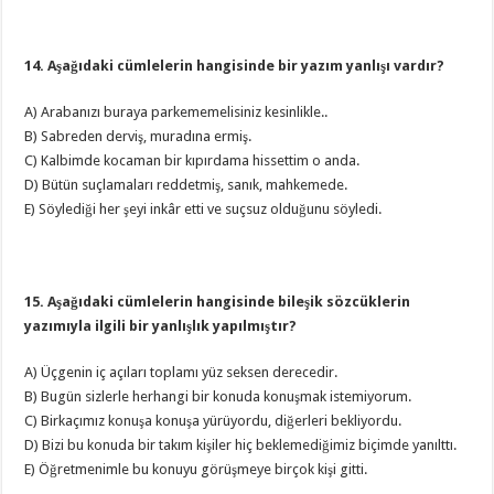
14. Aşağıdaki cümlelerin hangisinde bir yazım yanlışı vardır?
A) Arabanızı buraya parkememelisiniz kesinlikle..
B) Sabreden derviş, muradına ermiş.
C) Kalbimde kocaman bir kıpırdama hissettim o anda.
D) Bütün suçlamaları reddetmiş, sanık, mahkemede.
E) Söylediği her şeyi inkâr etti ve suçsuz olduğunu söyledi.
15. Aşağıdaki cümlelerin hangisinde bileşik sözcüklerin
yazımıyla ilgili bir yanlışlık yapılmıştır?
A) Üçgenin iç açıları toplamı yüz seksen derecedir.
B) Bugün sizlerle herhangi bir konuda konuşmak istemiyorum.
C) Birkaçımız konuşa konuşa yürüyordu, diğerleri bekliyordu.
D) Bizi bu konuda bir takım kişiler hiç beklemediğimiz biçimde yanılttı.
E) Öğretmenimle bu konuyu görüşmeye birçok kişi gitti.