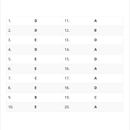
1.
D
11.
A
2.
D
12.
B
3.
E
13.
D
4.
D
14.
A
5.
E
15.
D
6.
E
16.
A
7.
C
17.
A
8.
E
18.
D
9.
B
19.
C
10.
E
20.
A