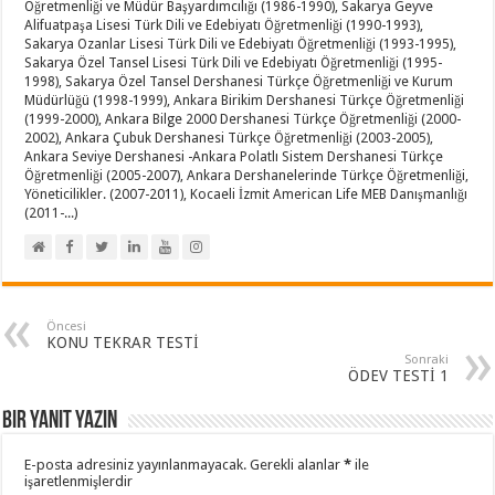
Öğretmenliği ve Müdür Başyardımcılığı (1986-1990), Sakarya Geyve
Alifuatpaşa Lisesi Türk Dili ve Edebiyatı Öğretmenliği (1990-1993),
Sakarya Ozanlar Lisesi Türk Dili ve Edebiyatı Öğretmenliği (1993-1995),
Sakarya Özel Tansel Lisesi Türk Dili ve Edebiyatı Öğretmenliği (1995-
1998), Sakarya Özel Tansel Dershanesi Türkçe Öğretmenliği ve Kurum
Müdürlüğü (1998-1999), Ankara Birikim Dershanesi Türkçe Öğretmenliği
(1999-2000), Ankara Bilge 2000 Dershanesi Türkçe Öğretmenliği (2000-
2002), Ankara Çubuk Dershanesi Türkçe Öğretmenliği (2003-2005),
Ankara Seviye Dershanesi -Ankara Polatlı Sistem Dershanesi Türkçe
Öğretmenliği (2005-2007), Ankara Dershanelerinde Türkçe Öğretmenliği,
Yöneticilikler. (2007-2011), Kocaeli İzmit American Life MEB Danışmanlığı
(2011-...)
Öncesi
KONU TEKRAR TESTİ
Sonraki
ÖDEV TESTİ 1
Bir yanıt yazın
E-posta adresiniz yayınlanmayacak.
Gerekli alanlar
*
ile
işaretlenmişlerdir