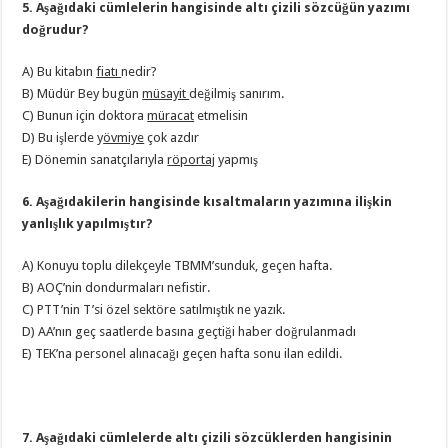
5. Aşağıdaki cümlelerin hangisinde altı çizili sözcüğün yazımı
doğrudur?
A) Bu kitabın
fiatı
nedir?
B) Müdür Bey bugün
müsayit
değilmiş sanırım.
C) Bunun için doktora
müracat
etmelisin
D) Bu işlerde y
övmiye
çok azdır
E) Dönemin sanatçılarıyla
röportaj
yapmış
6. Aşağıdakilerin hangisinde kısaltmaların yazımına ilişkin
yanlışlık yapılmıştır?
A) Konuyu toplu dilekçeyle TBMM’sunduk, geçen hafta.
B) AOÇ’nin dondurmaları nefistir.
C) PTT’nin T’si özel sektöre satılmıştık ne yazık.
D) AA’nın geç saatlerde basına geçtiği haber doğrulanmadı
E) TEK’na personel alınacağı geçen hafta sonu ilan edildi.
7. Aşağıdaki cümlelerde altı çizili sözcüklerden hangisinin