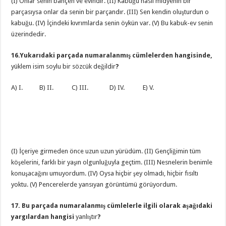
(I) Onlar senin bahçen ve evindir. (II) Kabuğu nasıl midyenin bir
parçasıysa onlar da senin bir parçandır. (III) Sen kendin oluşturdun o
kabuğu. (IV) İçindeki kıvrımlarda senin öykün var. (V) Bu kabuk-ev senin
üzerindedir.
16.Yukarıdaki parçada numaralanmış cümlelerden hangisinde,
yüklem isim soylu bir sözcük değildir
?
A) I. B) II. C) III. D) IV. E) V.
(I) İçeriye girmeden önce uzun uzun yürüdüm. (II) Gençliğimin tüm
köşelerini, farklı bir yaşın olgunluğuyla geçtim. (III) Nesnelerin benimle
konuşacağını umuyordum. (IV) Oysa hiçbir şey olmadı, hiçbir fısıltı
yoktu. (V) Pencerelerde yansıyan görüntümü görüyordum.
17. Bu parçada numaralanmış cümlelerle ilgili olarak aşağıdaki
yargılardan hangisi
yanlıştır
?