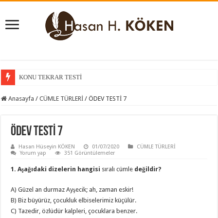
KONU TEKRAR TESTİ
Anasayfa
/
CÜMLE TÜRLERİ
/
ÖDEV TESTİ 7
ÖDEV TESTİ 7
Hasan Hüseyin KÖKEN
01/07/2020
CÜMLE TÜRLERİ
Yorum yap
351 Görüntülemeler
1. Aşağıdaki dizelerin hangisi
sıralı cümle
değildir?
A) Güzel an durmaz Ayşecik; ah, zaman eskir!
B) Biz büyürüz, çocukluk elbiselerimiz küçülür.
C) Tazedir, özlüdür kalpleri, çocuklara benzer.