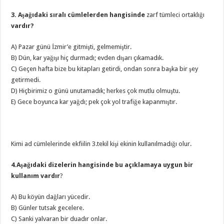
3. Aşağıdaki sıralı cümlelerden hangisinde
zarf tümleci ortaklığı
vardır?
A) Pazar günü İzmir’e gitmişti, gelmemiştir.
B) Dün, kar yağışı hiç durmadı; evden dışarı çıkamadık.
C) Geçen hafta bize bu kitapları getirdi, ondan sonra başka bir şey
getirmedi.
D) Hiçbirimiz o günü unutamadık; herkes çok mutlu olmuştu.
E) Gece boyunca kar yağdı; pek çok yol trafiğe kapanmıştır.
Kimi ad cümlelerinde ekfiilin 3.tekil kişi ekinin kullanılmadığı olur.
4.Aşağıdaki dizelerin hangisinde bu açıklamaya uygun bir
kullanım vardır
?
A) Bu köyün dağları yücedir.
B) Günler tutsak gecelere.
C) Sanki yalvaran bir duadır onlar.