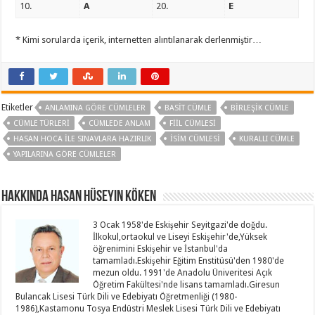
10.
A
20.
E
* Kimi sorularda içerik, internetten alıntılanarak derlenmiştir…
Etiketler
ANLAMINA GÖRE CÜMLELER
BASIT CÜMLE
BIRLEŞIK CÜMLE
CÜMLE TÜRLERI
CÜMLEDE ANLAM
FIIL CÜMLESI
HASAN HOCA ILE SINAVLARA HAZIRLIK
İSIM CÜMLESI
KURALLI CÜMLE
YAPILARINA GÖRE CÜMLELER
Hakkında Hasan Hüseyin KÖKEN
3 Ocak 1958'de Eskişehir Seyitgazi'de doğdu.
İlkokul,ortaokul ve Liseyi Eskişehir'de,Yüksek
öğrenimini Eskişehir ve İstanbul'da
tamamladı.Eskişehir Eğitim Enstitüsü'den 1980'de
mezun oldu. 1991'de Anadolu Üniveritesi Açık
Öğretim Fakültesi'nde lisans tamamladı.Giresun
Bulancak Lisesi Türk Dili ve Edebiyatı Öğretmenliği (1980-
1986),Kastamonu Tosya Endüstri Meslek Lisesi Türk Dili ve Edebiyatı