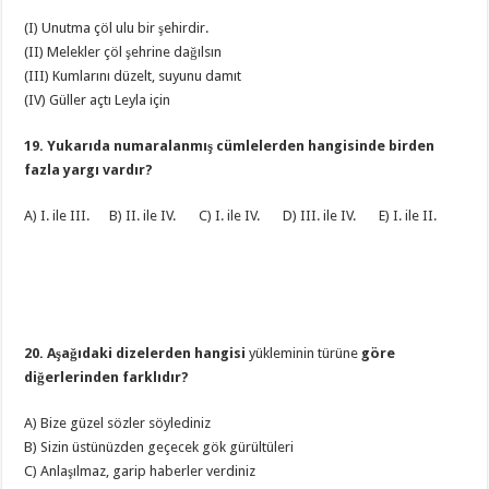
(I) Unutma çöl ulu bir şehirdir.
(II) Melekler çöl şehrine dağılsın
(III) Kumlarını düzelt, suyunu damıt
(IV) Güller açtı Leyla için
19. Yukarıda numaralanmış cümlelerden hangisinde birden
fazla yargı vardır?
A) I. ile III. B) II. ile IV. C) I. ile IV. D) III. ile IV. E) I. ile II.
20. Aşağıdaki dizelerden hangisi
yükleminin türüne
göre
diğerlerinden farklıdır?
A) Bize güzel sözler söylediniz
B) Sizin üstünüzden geçecek gök gürültüleri
C) Anlaşılmaz, garip haberler verdiniz