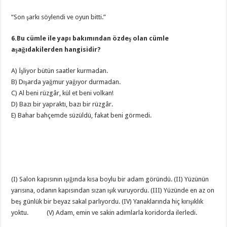
“Son şarkı söylendi ve oyun bitti.”
6.Bu cümle ile yapı bakımından özdeş olan cümle
aşağıdakilerden hangisidir?
A) İşliyor bütün saatler kurmadan.
B) Dışarda yağmur yağıyor durmadan.
C) Al beni rüzgâr, kül et beni volkan!
D) Bazı bir yapraktı, bazı bir rüzgâr.
E) Bahar bahçemde süzüldü, fakat beni görmedi.
(I) Salon kapısının ışığında kısa boylu bir adam göründü. (II) Yüzünün
yarısına, odanın kapısından sızan ışık vuruyordu. (III) Yüzünde en az on
beş günlük bir beyaz sakal parlıyordu. (IV) Yanaklarında hiç kırışıklık
yoktu. (V) Adam, emin ve sakin adımlarla koridorda ilerledi.