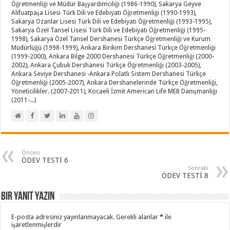
Öğretmenliği ve Müdür Başyardımcılığı (1986-1990), Sakarya Geyve
Alifuatpaşa Lisesi Türk Dili ve Edebiyatı Öğretmenliği (1990-1993),
Sakarya Ozanlar Lisesi Türk Dili ve Edebiyatı Öğretmenliği (1993-1995),
Sakarya Özel Tansel Lisesi Türk Dili ve Edebiyatı Öğretmenliği (1995-
1998), Sakarya Özel Tansel Dershanesi Türkçe Öğretmenliği ve Kurum
Müdürlüğü (1998-1999), Ankara Birikim Dershanesi Türkçe Öğretmenliği
(1999-2000), Ankara Bilge 2000 Dershanesi Türkçe Öğretmenliği (2000-
2002), Ankara Çubuk Dershanesi Türkçe Öğretmenliği (2003-2005),
Ankara Seviye Dershanesi -Ankara Polatlı Sistem Dershanesi Türkçe
Öğretmenliği (2005-2007), Ankara Dershanelerinde Türkçe Öğretmenliği,
Yöneticilikler. (2007-2011), Kocaeli İzmit American Life MEB Danışmanlığı
(2011-...)
Öncesi
ÖDEV TESTİ 6
Sonraki
ÖDEV TESTİ 8
Bir yanıt yazın
E-posta adresiniz yayınlanmayacak.
Gerekli alanlar
*
ile
işaretlenmişlerdir