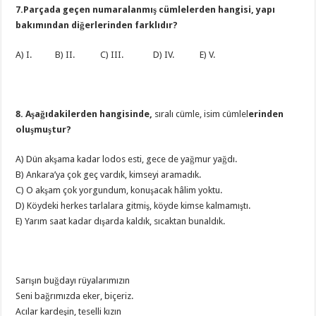
7.Parçada geçen numaralanmış cümlelerden hangisi, yapı
bakımından diğerlerinden farklıdır?
A) I. B) II. C) III. D) IV. E) V.
8. Aşağıdakilerden hangisinde,
sıralı cümle, isim cümlel
erinden
oluşmuştur?
A) Dün akşama kadar lodos esti, gece de yağmur yağdı.
B) Ankara’ya çok geç vardık, kimseyi aramadık.
C) O akşam çok yorgundum, konuşacak hâlim yoktu.
D) Köydeki herkes tarlalara gitmiş, köyde kimse kalmamıştı.
E) Yarım saat kadar dışarda kaldık, sıcaktan bunaldık.
Sarışın buğdayı rüyalarımızın
Seni bağrımızda eker, biçeriz.
Acılar kardeşin, teselli kızın