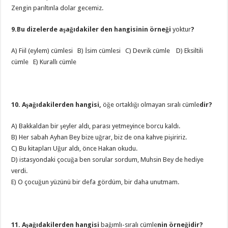
Zengin parıltınla dolar gecemiz.
9.Bu dizelerde aşağıdakiler den hangisinin örneği
yoktur
?
A) Fiil (eylem) cümlesi B) İsim cümlesi C) Devrik cümle D) Eksiltili
cümle E) Kurallı cümle
10. Aşağıdakilerden hangisi,
öğe ortaklığı olmayan sıralı cümle
dir?
A) Bakkaldan bir şeyler aldı, parası yetmeyince borcu kaldı.
B) Her sabah Ayhan Bey bize uğrar, biz de ona kahve pişiririz.
C) Bu kitapları Uğur aldı, önce Hakan okudu.
D) istasyondaki çocuğa ben sorular sordum, Muhsin Bey de hediye
verdi.
E) O çocuğun yüzünü bir defa gördüm, bir daha unutmam.
11. Aşağıdakilerden hangisi
bağımlı-sıralı cümle
nin örneğidir?