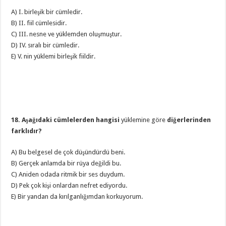
A) I. birleşik bir cümledir.
B) II. fiil cümlesidir.
C) III. nesne ve yüklemden oluşmuştur.
D) IV. sıralı bir cümledir.
E) V. nin yüklemi birleşik fiildir.
18. Aşağıdaki cümlelerden hangisi
yüklemine göre
diğerlerinden
farklıdır?
A) Bu belgesel de çok düşündürdü beni.
B) Gerçek anlamda bir rüya değildi bu.
C) Aniden odada ritmik bir ses duydum.
D) Pek çok kişi onlardan nefret ediyordu.
E) Bir yandan da kırılganlığımdan korkuyorum.