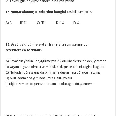
V. Bir kızıl gün doğuyor sandım o baştan yarına
14.Numaralanmış dizelerden hangisi
eksiltili cümle
dir?
A) I. B) II. C) III. D) IV. E) V.
15. Aşağıdaki cümlelerden hangisi
anlam bakımından
ötekilerden farklıdır?
A) Hayatının yönünü değiştirmeyen kişi düşüncelerini de değiştiremez.
B) Yaşamın güzel olması ve mutluluk, düşüncelerin niteliğine bağlıdır.
C) Ne kadar uğraşsanız da bir insana düşünmeyi öğre-temezsiniz.
D) Akıllı adamın yaşamında umutsuzluk yoktur.
E) Hiçbir zaman, başarısız otursam ne olacağını dü-şünmem.