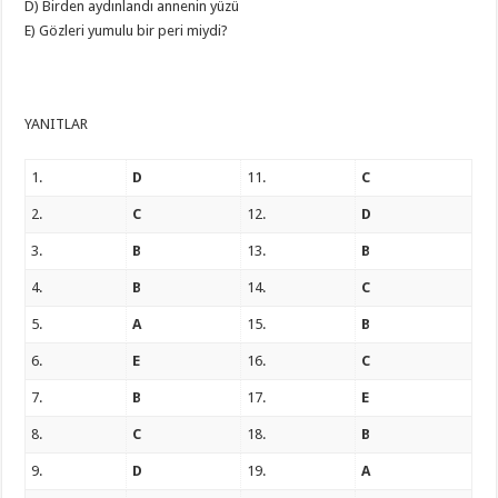
D) Birden aydınlandı annenin yüzü
E) Gözleri yumulu bir peri miydi?
YANITLAR
1.
D
11.
C
2.
C
12.
D
3.
B
13.
B
4.
B
14.
C
5.
A
15.
B
6.
E
16.
C
7.
B
17.
E
8.
C
18.
B
9.
D
19.
A