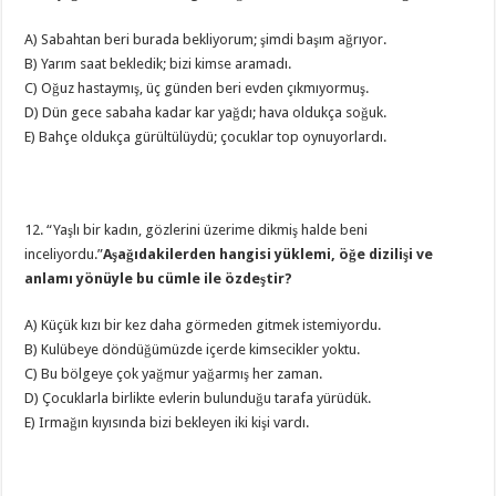
A) Sabahtan beri burada bekliyorum; şimdi başım ağrıyor.
B) Yarım saat bekledik; bizi kimse aramadı.
C) Oğuz hastaymış, üç günden beri evden çıkmıyormuş.
D) Dün gece sabaha kadar kar yağdı; hava oldukça soğuk.
E) Bahçe oldukça gürültülüydü; çocuklar top oynuyorlardı.
12. “Yaşlı bir kadın, gözlerini üzerime dikmiş halde beni
inceliyordu.”
Aşağıdakilerden hangisi yüklemi, öğe dizilişi ve
anlamı yönüyle bu cümle ile özdeştir?
A) Küçük kızı bir kez daha görmeden gitmek istemiyordu.
B) Kulübeye döndüğümüzde içerde kimsecikler yoktu.
C) Bu bölgeye çok yağmur yağarmış her zaman.
D) Çocuklarla birlikte evlerin bulunduğu tarafa yürüdük.
E) Irmağın kıyısında bizi bekleyen iki kişi vardı.