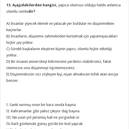
13. Aşağıdakilerden hangisi,
yapıca olumsuz olduğu halde anlamca
olumlu cümle
dir?
A) İnsanlar yiyecek ekmek ve yatacak yer buldular mı düşünmekten
kaçınırlar.
B) İnsanların, düşünme zahmetinden kurtulmak için yapamayacakları
hiçbir şey yoktur.
C) Sürekli başkalarını eleştiren kişinin yapıcı, olumlu hiçbir etkinliği
yoktur.
D) Bir insanın üniversiteyi bitirmesine yardımcı olabilirsiniz, fakat
istemezse ona düşünmeyi öğretemezsiniz.
E) Düşünmeksizin söz söyleyen kişi, nişan almaksızın tüfek atan avcıya
benzer.
I. Sanki vurmuş onun bir kara sevda başına
II. Kahramanlar gibi yalnız çıkıyor dağ başına
III. Ne uzun yol yürümüş hali ne yorgunluk izi
IV. Karlı gönlümde güneş gördü bir kızıl yaprak