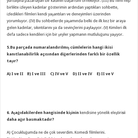
yurtdışına pazarlayan bir kadının başarısını örnekliyor. (III) Bu filmi hep
birlikte izleyen kadınlar gösterimin ardından yaptıkları sohbette,
izledikleri filmleri kendi yaşantıları ve deneyimleri üzerinden
yorumluyor. (IV) Bu sohbetlerde yaşamında belki de ilk kez bir araya
gelen kadınlar, sıkıntılarını ya da sevinçlerini paylaşıyor. (V) Kimileri ilk
defa sadece kendileri için bir şeyler yapmanın mutluluğunu yaşıyor.
5.Bu parçada numaralandırılmış cümlelerin hangi ikisi
kanıtlanabilirlik açısından diğerlerinden farklı bir özellik
taşır?
A) I ve II B) I ve III C) IV ve V D) II ve IV E) II ve V
6. Aşağıdakilerden hangisinde kişinin
kendisine yönelik eleştiri
si
daha ağır basmaktadır?
A) Çocukluğumda ne de çok severdim. Komedi filmlerini.