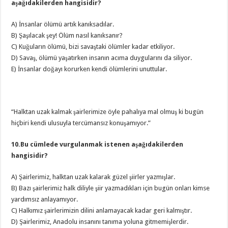
aşağıdakilerden hangisidir?
A) İnsanlar ölümü artık kanıksadılar.
B) Şaşılacak şey! Ölüm nasıl kanıksanır?
C) Kuğuların ölümü, bizi savaştaki ölümler kadar etkiliyor.
D) Savaş, ölümü yaşatırken insanın acıma duygularını da siliyor.
E) İnsanlar doğayı korurken kendi ölümlerini unuttular.
“Halktan uzak kalmak şairlerimize öyle pahalıya mal olmuş ki bugün
hiçbiri kendi ulusuyla tercümansız konuşamıyor.”
10.Bu cümlede vurgulanmak istenen aşağıdakilerden
hangisidir?
A) Şairlerimiz, halktan uzak kalarak güzel şiirler yazmışlar.
B) Bazı şairlerimiz halk diliyle şiir yazmadıkları için bugün onları kimse
yardımsız anlayamıyor.
C) Halkımız şairlerimizin dilini anlamayacak kadar geri kalmıştır.
D) Şairlerimiz, Anadolu insanını tanıma yoluna gitmemişlerdir.