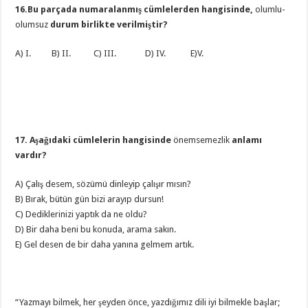
16.Bu parçada numaralanmış cümlelerden hangisinde,
olumlu-
olumsuz
durum birlikte verilmiştir?
A) I. B) II. C) III. D) IV. E)V.
17. Aşağıdaki cümlelerin hangisinde
önemsemezlik
anlamı
vardır?
A) Çalış desem, sözümü dinleyip çalışır mısın?
B) Bırak, bütün gün bizi arayıp dursun!
C) Dediklerinizi yaptık da ne oldu?
D) Bir daha beni bu konuda, arama sakın.
E) Gel desen de bir daha yanına gelmem artık.
“Yazmayı bilmek, her şeyden önce, yazdığımız dili iyi bilmekle başlar;