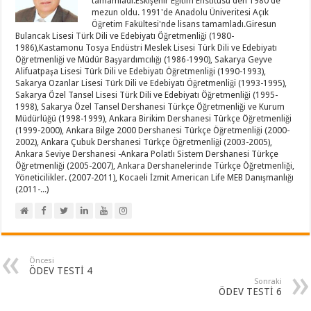
tamamladı.Eskişehir Eğitim Enstitüsü'den 1980'de
mezun oldu. 1991'de Anadolu Üniveritesi Açık
Öğretim Fakültesi'nde lisans tamamladı.Giresun
Bulancak Lisesi Türk Dili ve Edebiyatı Öğretmenliği (1980-
1986),Kastamonu Tosya Endüstri Meslek Lisesi Türk Dili ve Edebiyatı
Öğretmenliği ve Müdür Başyardımcılığı (1986-1990), Sakarya Geyve
Alifuatpaşa Lisesi Türk Dili ve Edebiyatı Öğretmenliği (1990-1993),
Sakarya Ozanlar Lisesi Türk Dili ve Edebiyatı Öğretmenliği (1993-1995),
Sakarya Özel Tansel Lisesi Türk Dili ve Edebiyatı Öğretmenliği (1995-
1998), Sakarya Özel Tansel Dershanesi Türkçe Öğretmenliği ve Kurum
Müdürlüğü (1998-1999), Ankara Birikim Dershanesi Türkçe Öğretmenliği
(1999-2000), Ankara Bilge 2000 Dershanesi Türkçe Öğretmenliği (2000-
2002), Ankara Çubuk Dershanesi Türkçe Öğretmenliği (2003-2005),
Ankara Seviye Dershanesi -Ankara Polatlı Sistem Dershanesi Türkçe
Öğretmenliği (2005-2007), Ankara Dershanelerinde Türkçe Öğretmenliği,
Yöneticilikler. (2007-2011), Kocaeli İzmit American Life MEB Danışmanlığı
(2011-...)
Öncesi
ÖDEV TESTİ 4
Sonraki
ÖDEV TESTİ 6