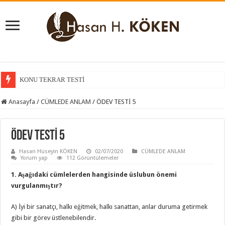
KONU TEKRAR TESTİ
KONU KAVRAMA TESTİ
Anasayfa
/
CÜMLEDE ANLAM
/
ÖDEV TESTİ 5
ÖDEV TESTİ 5
Hasan Hüseyin KÖKEN
02/07/2020
CÜMLEDE ANLAM
Yorum yap
112 Görüntülemeler
1. Aşağıdaki cümlelerden hangisinde üslubun önemi
vurgulanmıştır?
A) İyi bir sanatçı, halkı eğitmek, halkı sanattan, anlar duruma getirmek
gibi bir görev üstlenebilendir.