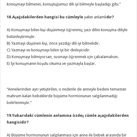
konuşmayı bilmenin, konuştuğumuz dili iyi bilmeyle başladığı gibi.”
18.Aşağıdakilerden hangisi bu cümleyle
yakın anlamlı
dır?
A) Konuşmayı bilen kişi düşünmeyi öğrenmiş; yazı dilini konuşma diliyle
bütünleştirmiştir.
B) Yazmayı düşünen kişi, önce yazdığı dili iyi bilmelidir.
C) Yazmayı ve konuşmayı bilen iyi bir dinleyicidir.
D) Konuşmayı bilmiyorsan, susmayı öğrenmek için çabalamalısın.
E) İyi konuşmanın koşulu okuma ve yazmayla başlar.
“Annelerinden ayrı yetiştirilen, o nedenle de anneyle bedeni temastan
mahrum kalan bebeklerde büyüme hormonunun salgılanmadığı
belirlenmiştir.”
19.Yukarıdaki cümlenin anlamına özdeş cümle aşağıdakilerden
hangisidir?
A) Büyüme hormonunun salgılanması için anne ile bebek arasında bir