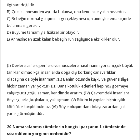
ilgi şart değildir.
B) Çocuk annesinden ayrı da bulunsa, onu kendisine yakın hisseder.
C) Bebeğin normal gelişiminin gerçekleşmesi için anneyle temas içinde
bulunması gerekir.
D) Büyüme tamamıyla fiziksel bir olaydır.
E) Annesinden uzak kalan bebeğin ruh sağlığında eksiklikler olur.
(I) Devlere,cinlere,perilere ve mucizelere nasıl inanmıyorsam;çok büyük
tanıklar olmadıkça, insanlarda doğa dışı korkunç canavarlıklar
olacağına da öyle inanmam.(II) Benim özümde kuşku ve güvensizliğe
hiçbir zaman yer yoktur.(III) Bana kötülük edenleri hep hoş görmeye
çalışır;suçu ,çoğu zaman, kendimde ararım. (IV) Çevremdeki insanlara
önyargılarla ,kuşkularla, yaklaşmam. (V) Bilirim ki yapılan hiçbir iyilik
kötülükle karşılık bulmaz. (VI) Böyle oluşumdan dolayı zarardan çok
yarar görmüşümdür.
20.Numaralanmış cümlelerin hangisi parçanın I.cümlesinde
söz edilenin yargının nedenidir?