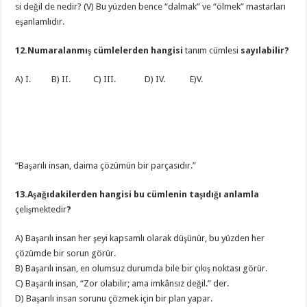
si değil de nedir? (V) Bu yüzden bence “dalmak” ve “ölmek” mastarları
eşanlamlıdır.
12.Numaralanmış cümlelerden hangisi
tanım cümlesi
sayılabilir?
A) I. B) II. C) III. D) IV. E)V.
“Başarılı insan, daima çözümün bir parçasıdır.”
13.Aşağıdakilerden hangisi bu cümlenin taşıdığı anlamla
çelişmektedir
?
A) Başarılı insan her şeyi kapsamlı olarak düşünür, bu yüzden her
çözümde bir sorun görür.
B) Başarılı insan, en olumsuz durumda bile bir çıkış noktası görür.
C) Başarılı insan, “Zor olabilir; ama imkânsız değil.” der.
D) Başarılı insan sorunu çözmek için bir plan yapar.