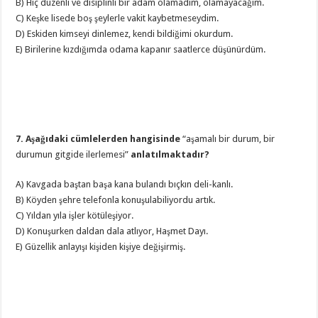
B) Hiç düzenli ve disiplinli bir adam olamadım, olamayacağım.
C) Keşke lisede boş şeylerle vakit kaybetmeseydim.
D) Eskiden kimseyi dinlemez, kendi bildiğimi okurdum.
E) Birilerine kızdığımda odama kapanır saatlerce düşünürdüm.
7. Aşağıdaki cümlelerden hangisinde
“aşamalı bir durum, bir
durumun gitgide ilerlemesi”
anlatılmaktadır?
A) Kavgada baştan başa kana bulandı bıçkın deli-kanlı.
B) Köyden şehre telefonla konuşulabiliyordu artık.
C) Yıldan yıla işler kötüleşiyor.
D) Konuşurken daldan dala atlıyor, Haşmet Dayı.
E) Güzellik anlayışı kişiden kişiye değişirmiş.