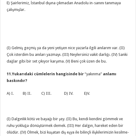
E) Şairlerimiz, İstanbul dışına çıkmadan Anadolu in-sanını tanımaya
çalışmışlar.
(I) Gelmiş geçmiş ya da yeni yetişen nice yazarla ilgili anılarım var. (II)
Çok isterdim bu anıları yazmayı. (III) Neylersiniz vakit darlığı. (IV) Sanki
dağlar gibi bir set çıkıyor karşıma. (V) Beni çok üzen de bu.
11.Yukarıdaki cümlelerin hangisinde bir
“yakınma”
anlamı
baskındır?
A) I. B) II. C) III. D) IV. E)V.
(I) Dalgınlık kötü ve bayağı bir şey. (II) Bu, kendi kendini gömmek ve
ruhu yokluğa dönüştürmek demek. (III) Her dalgın, hareket eden bir
ölüdür. (IV) Ölmek, bizi kuşatan dış eşya ile bilinçli ilişkilerimizin kesilme-