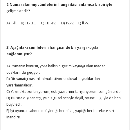
2.Numaralanmış cümlelerin hangi ikisi anlamca birbiriyle
çelişmektedir
?
A) l.-ll. B) II.-III. C) III.-IV. D) IV.-V. E) ll.-V.
3. Aşağıdaki cümlelerin hangisinde bir yargı
koşul
a
bağlanmıştır?
A) Romanın konusu, yöre halkının geçim kaynağı olan maden
ocaklarında geçiyor.
B) Bir sanatçı başarılı olmak istiyorsa ulusal kaynaklardan
yararlanmalıdır.
C) Yazmakta zorlanıyorum, eski yazılarımı karıştırıyorum son günlerde.
D) Bu sıra dışı sanatçı, yalnız güzel sesiyle değil, oyunculuğuyla da beni
büyüledi.
E) İyi oyuncu, sahnede söylediği her söze, yaptığı her harekete sizi
inandırır.