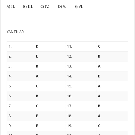
A) II. B) III. C) IV. D) V. E) VI.
YANITLAR
1.
D
11.
C
2.
E
12.
B
3.
B
13.
A
4.
A
14.
D
5.
C
15.
A
6.
B
16.
A
7.
C
17.
B
8.
E
18.
A
9.
E
19.
C