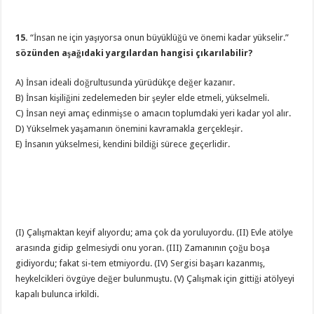
15.
“İnsan ne için yaşıyorsa onun büyüklüğü ve önemi kadar yükselir.”
sözünden aşağıdaki yargılardan hangisi çıkarılabilir?
A) İnsan ideali doğrultusunda yürüdükçe değer kazanır.
B) İnsan kişiliğini zedelemeden bir şeyler elde etmeli, yükselmeli.
C) İnsan neyi amaç edinmişse o amacın toplumdaki yeri kadar yol alır.
D) Yükselmek yaşamanın önemini kavramakla gerçekleşir.
E) İnsanın yükselmesi, kendini bildiği sürece geçerlidir.
(I) Çalışmaktan keyif alıyordu; ama çok da yoruluyordu. (II) Evle atölye
arasında gidip gelmesiydi onu yoran. (III) Zamanının çoğu boşa
gidiyordu; fakat si-tem etmiyordu. (IV) Sergisi başarı kazanmış,
heykelcikleri övgüye değer bulunmuştu. (V) Çalışmak için gittiği atölyeyi
kapalı bulunca irkildi.