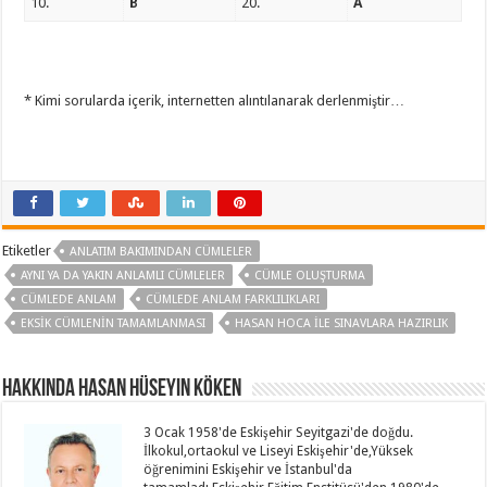
10.
B
20.
A
* Kimi sorularda içerik, internetten alıntılanarak derlenmiştir…
Etiketler
ANLATIM BAKIMINDAN CÜMLELER
AYNI YA DA YAKIN ANLAMLI CÜMLELER
CÜMLE OLUŞTURMA
CÜMLEDE ANLAM
CÜMLEDE ANLAM FARKLILIKLARI
EKSIK CÜMLENIN TAMAMLANMASI
HASAN HOCA ILE SINAVLARA HAZIRLIK
Hakkında Hasan Hüseyin KÖKEN
3 Ocak 1958'de Eskişehir Seyitgazi'de doğdu.
İlkokul,ortaokul ve Liseyi Eskişehir'de,Yüksek
öğrenimini Eskişehir ve İstanbul'da