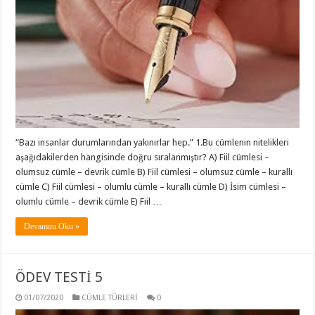
“Bazı insanlar durumlarından yakınırlar hep.” 1.Bu cümlenin nitelikleri
aşağıdakilerden hangisinde doğru sıralanmıştır? A) Fiil cümlesi –
olumsuz cümle – devrik cümle B) Fiil cümlesi – olumsuz cümle – kurallı
cümle C) Fiil cümlesi – olumlu cümle – kurallı cümle D) İsim cümlesi –
olumlu cümle – devrik cümle E) Fiil …
Devamını Oku »
ÖDEV TESTİ 5
01/07/2020
CÜMLE TÜRLERİ
0