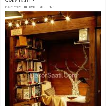
ÖDEV TESTİ 7
01/07/2020
CÜMLE TÜRLERİ
0