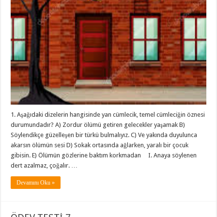
1. Aşağıdaki dizelerin hangisinde yan cümlecik, temel cümleciğin öznesi
durumundadır? A) Zordur ölümü getiren gelecekler yaşamak B)
Söylendikçe güzelleşen bir türkü bulmalıyız. C) Ve yakında duyulunca
akarsın ölümün sesi D) Sokak ortasında ağlarken, yaralı bir çocuk
gibisin. E) Ölümün gözlerine baktım korkmadan I. Anaya söylenen
dert azalmaz, çoğalır. …
Devamını Oku »