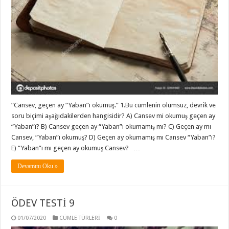
“Cansev, geçen ay “Yaban”ı okumuş.” 1.Bu cümlenin olumsuz, devrik ve
soru biçimi aşağıdakilerden hangisidir? A) Cansev mi okumuş geçen ay
“Yaban”ı? B) Cansev geçen ay “Yaban”ı okumamış mı? C) Geçen ay mı
Cansev, “Yaban”ı okumuş? D) Geçen ay okumamış mı Cansev “Yaban”ı?
E) “Yaban”ı mı geçen ay okumuş Cansev? …
Devamını Oku »
ÖDEV TESTİ 9
01/07/2020
CÜMLE TÜRLERİ
0