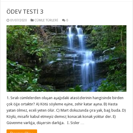
ÖDEV TESTİ 3
01/07/2020
CÜMLE TÜRLERİ
0
1. Sıralı cümlelerden oluşan aşağıdaki atasözlerinin hangisinde birden
çok öğe ortaktır? A) Kötü söyleme eşine, zehir katar aşına. B) Hasta
yatan ölmez, eceli yeten ölür. C) Mart dokuzunda çıra yak, bağ buda. D)
Köylü, misafir kabul etmeyiz demez; konacak konak yoktur der. E)
Güvenme varlığa, düşersin darlığa. I. Sisler …