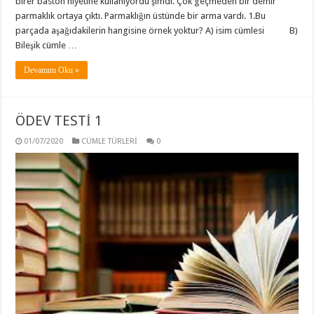
birer baston niyetine kullanıyordu şimdi. Çok geçmeden bir demir
parmaklık ortaya çıktı. Parmaklığın üstünde bir arma vardı. 1.Bu
parçada aşağıdakilerin hangisine örnek yoktur? A) isim cümlesi B)
Bileşik cümle …
Devamını Oku »
ÖDEV TESTİ 1
01/07/2020
CÜMLE TÜRLERİ
0