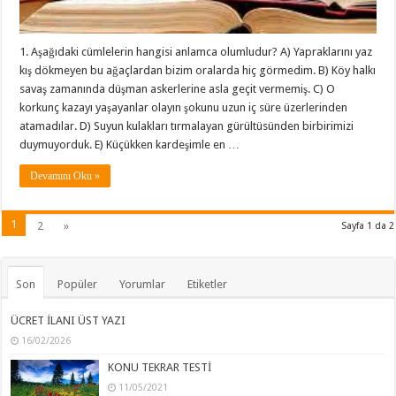
1. Aşağıdaki cümlelerin hangisi anlamca olumludur? A) Yapraklarını yaz
kış dökmeyen bu ağaçlardan bizim oralarda hiç görmedim. B) Köy halkı
savaş zamanında düşman askerlerine asla geçit vermemiş. C) O
korkunç kazayı yaşayanlar olayın şokunu uzun iç süre üzerlerinden
atamadılar. D) Suyun kulakları tırmalayan gürültüsünden birbirimizi
duymuyorduk. E) Küçükken kardeşimle en …
Devamını Oku »
1
2
»
Sayfa 1 da 2
Son
Popüler
Yorumlar
Etiketler
ÜCRET İLANI ÜST YAZI
16/02/2026
KONU TEKRAR TESTİ
11/05/2021