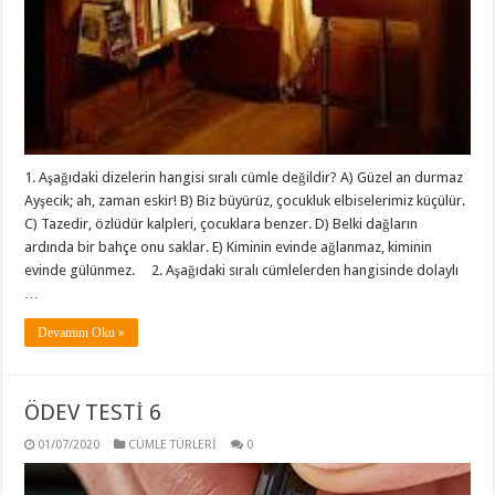
1. Aşağıdaki dizelerin hangisi sıralı cümle değildir? A) Güzel an durmaz
Ayşecik; ah, zaman eskir! B) Biz büyürüz, çocukluk elbiselerimiz küçülür.
C) Tazedir, özlüdür kalpleri, çocuklara benzer. D) Belki dağların
ardında bir bahçe onu saklar. E) Kiminin evinde ağlanmaz, kiminin
evinde gülünmez. 2. Aşağıdaki sıralı cümlelerden hangisinde dolaylı
…
Devamını Oku »
ÖDEV TESTİ 6
01/07/2020
CÜMLE TÜRLERİ
0