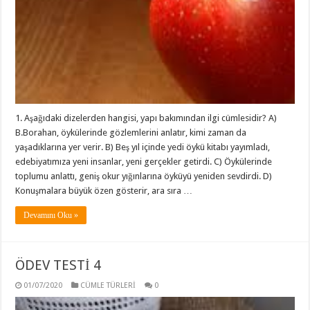
1. Aşağıdaki dizelerden hangisi, yapı bakımından ilgi cümlesidir? A)
B.Borahan, öykülerinde gözlemlerini anlatır, kimi zaman da
yaşadıklarına yer verir. B) Beş yıl içinde yedi öykü kitabı yayımladı,
edebiyatımıza yeni insanlar, yeni gerçekler getirdi. C) Öykülerinde
toplumu anlattı, geniş okur yığınlarına öyküyü yeniden sevdirdi. D)
Konuşmalara büyük özen gösterir, ara sıra …
Devamını Oku »
ÖDEV TESTİ 4
01/07/2020
CÜMLE TÜRLERİ
0