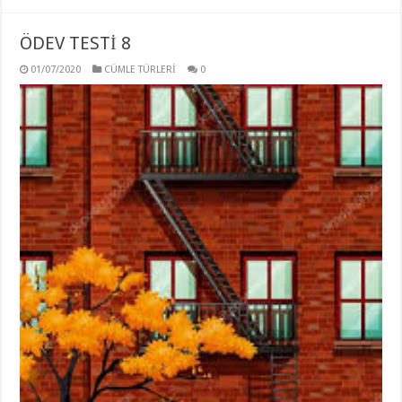
ÖDEV TESTİ 8
01/07/2020
CÜMLE TÜRLERİ
0