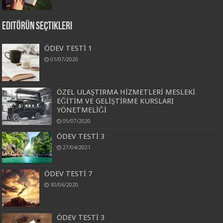
Editörün Seçtikleri
ÖDEV TESTİ 1
01/07/2020
ÖZEL ULAŞTIRMA HİZMETLERİ MESLEKİ
EĞİTİM VE GELİŞTİRME KURSLARI
YÖNETMELİĞİ
05/07/2020
ÖDEV TESTİ 3
27/04/2021
ÖDEV TESTİ 7
30/06/2020
ÖDEV TESTİ 3