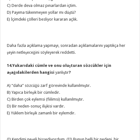
C) Derde deva olmaz pınarlardan içtim.
D) Payıma tükenmeyen yollar mı düştü?
E) İçimdeki çölleri besliyor kararan açlık.
Daha fazla açıklama yapmayı, sonradan açıklamalarını yaptıkça her
şeyin netleşeceğini söyleyerek reddetti.
14.Yukarıdaki cümle ve onu oluşturan sözcükler için
aşağıdakilerden hangisi
yanlıştır
?
A) “daha” sözcüğü zarf görevinde kullanılmıştır.
B) Yapıca birleşik bir cümledir.
C) Birden çok eylemsi (fiilimsi) kullanılmıştır.
D) Bir neden-sonuç ilişkisi vardır.
E) Yüklem birleşik zamanlı bir eylemdir.
(I) Kendimi neşeli hissediyordum. (II) Bunun belli bir nedeni, bir