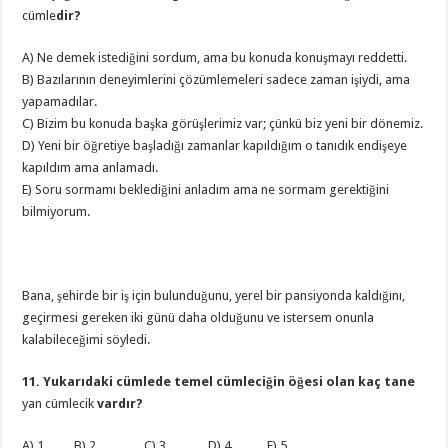
cümle
dir?
A) Ne demek istediğini sordum, ama bu konuda konuşmayı reddetti.
B) Bazılarının deneyimlerini çözümlemeleri sadece zaman işiydi, ama
yapamadılar.
C) Bizim bu konuda başka görüşlerimiz var; çünkü biz yeni bir dönemiz.
D) Yeni bir öğretiye başladığı zamanlar kapıldığım o tanıdık endişeye
kapıldım ama anlamadı.
E) Soru sormamı beklediğini anladım ama ne sormam gerektiğini
bilmiyorum.
Bana, şehirde bir iş için bulunduğunu, yerel bir pansiyonda kaldığını,
geçirmesi gereken iki günü daha olduğunu ve istersem onunla
kalabileceğimi söyledi.
11. Yukarıdaki cümlede temel cümleciğin öğesi olan kaç tane
yan cümlecik
vardır?
A) 1 B) 2 C) 3 D) 4 E) 5