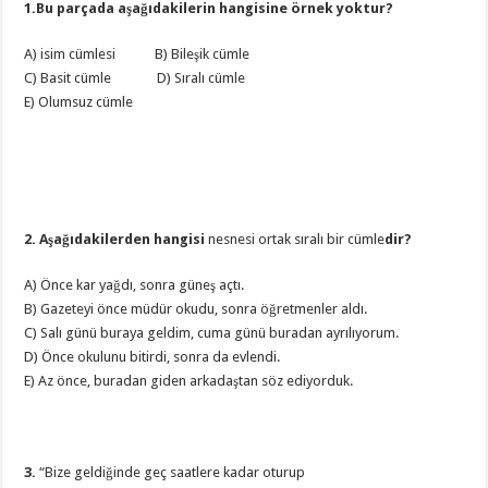
1.Bu parçada aşağıdakilerin hangisine örnek yoktur?
A) isim cümlesi B) Bileşik cümle
C) Basit cümle D) Sıralı cümle
E) Olumsuz cümle
2. Aşağıdakilerden hangisi
nesnesi ortak sıralı bir cümle
dir?
A) Önce kar yağdı, sonra güneş açtı.
B) Gazeteyi önce müdür okudu, sonra öğretmenler aldı.
C) Salı günü buraya geldim, cuma günü buradan ayrılıyorum.
D) Önce okulunu bitirdi, sonra da evlendi.
E) Az önce, buradan giden arkadaştan söz ediyorduk.
3.
“Bize geldiğinde geç saatlere kadar oturup