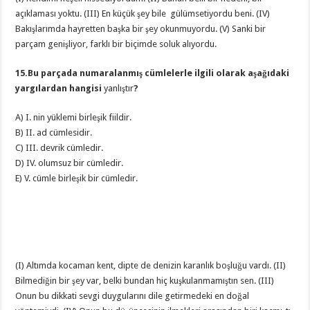
açıklaması yoktu. (III) En küçük şey bile gülümsetiyordu beni. (IV)
Bakışlarımda hayretten başka bir şey okunmuyordu. (V) Sanki bir
parçam genişliyor, farklı bir biçimde soluk alıyordu.
15.Bu parçada numaralanmış cümlelerle ilgili olarak aşağıdaki
yargılardan hangisi
yanlıştır
?
A) I. nin yüklemi birleşik fiildir.
B) II. ad cümlesidir.
C) III. devrik cümledir.
D) IV. olumsuz bir cümledir.
E) V. cümle birleşik bir cümledir.
(I) Altımda kocaman kent, dipte de denizin karanlık boşluğu vardı. (II)
Bilmediğin bir şey var, belki bundan hiç kuşkulanmamıştın sen. (III)
Onun bu dikkati sevgi duygularını dile getirmedeki en doğal