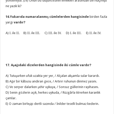
yöntemiydi. (IV) Onun bu düşüncesinin ilmekleri arasından biri kaçmıştı
ne yazık ki?
16.Yukarıda numaralanmış cümlelerden hangisinde
birden fazla
yargı
vardır?
A) I. ile II. B) II. ile III. C) III. ile IV. D) I. ile III. E) II. ile IV.
17. Aşağıdaki dizelerden hangisinde iki cümle vardır?
A) Tutuşurken ufuk uzakta yer yer, / Alçalan akşamla sular karardı.
B) Ağır bir kâbusu andıran gece, / Artırır ruhunun dinmez yasını.
C) Ve serper dalarken şehir uykuya, / Sonsuz güllerinin rayihasını.
D) Senin gözlerin açık, herkes uykuda, / Rüzgârla titrerken karanlık
çamlar.
E) O zaman birleşip dertli sazında / İnilder teselli bulmaz kederin.