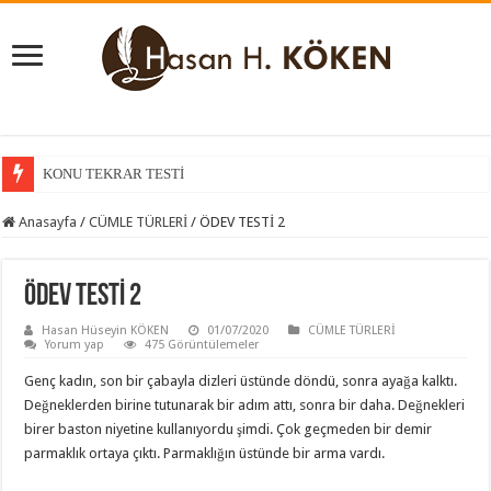
KONU TEKRAR TESTİ
KONU KAVRAMA TESTİ
Anasayfa
/
CÜMLE TÜRLERİ
/
ÖDEV TESTİ 2
ÖDEV TESTİ 2
Hasan Hüseyin KÖKEN
01/07/2020
CÜMLE TÜRLERİ
Yorum yap
475 Görüntülemeler
Genç kadın, son bir çabayla dizleri üstünde döndü, sonra ayağa kalktı.
Değneklerden birine tutunarak bir adım attı, sonra bir daha. Değnekleri
birer baston niyetine kullanıyordu şimdi. Çok geçmeden bir demir
parmaklık ortaya çıktı. Parmaklığın üstünde bir arma vardı.