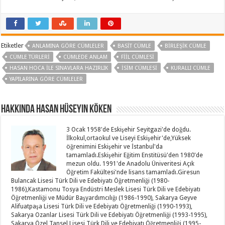
Etiketler
ANLAMINA GÖRE CÜMLELER
BASIT CÜMLE
BIRLEŞIK CÜMLE
CÜMLE TÜRLERI
CÜMLEDE ANLAM
FIIL CÜMLESI
HASAN HOCA ILE SINAVLARA HAZIRLIK
İSIM CÜMLESI
KURALLI CÜMLE
YAPILARINA GÖRE CÜMLELER
Hakkında Hasan Hüseyin KÖKEN
3 Ocak 1958'de Eskişehir Seyitgazi'de doğdu.
İlkokul,ortaokul ve Liseyi Eskişehir'de,Yüksek
öğrenimini Eskişehir ve İstanbul'da
tamamladı.Eskişehir Eğitim Enstitüsü'den 1980'de
mezun oldu. 1991'de Anadolu Üniveritesi Açık
Öğretim Fakültesi'nde lisans tamamladı.Giresun
Bulancak Lisesi Türk Dili ve Edebiyatı Öğretmenliği (1980-
1986),Kastamonu Tosya Endüstri Meslek Lisesi Türk Dili ve Edebiyatı
Öğretmenliği ve Müdür Başyardımcılığı (1986-1990), Sakarya Geyve
Alifuatpaşa Lisesi Türk Dili ve Edebiyatı Öğretmenliği (1990-1993),
Sakarya Ozanlar Lisesi Türk Dili ve Edebiyatı Öğretmenliği (1993-1995),
Sakarya Özel Tansel Lisesi Türk Dili ve Edebiyatı Öğretmenliği (1995-