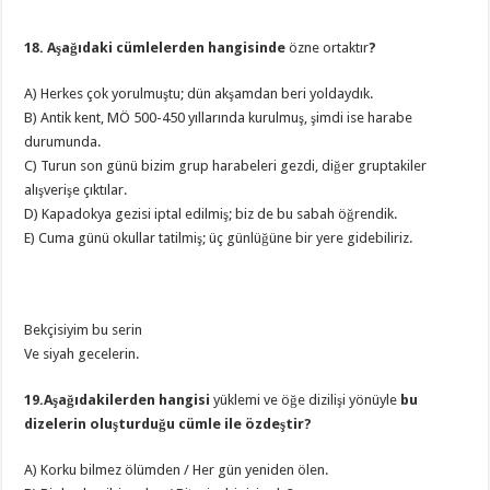
18. Aşağıdaki cümlelerden hangisinde
özne ortaktır
?
A) Herkes çok yorulmuştu; dün akşamdan beri yoldaydık.
B) Antik kent, MÖ 500-450 yıllarında kurulmuş, şimdi ise harabe
durumunda.
C) Turun son günü bizim grup harabeleri gezdi, diğer gruptakiler
alışverişe çıktılar.
D) Kapadokya gezisi iptal edilmiş; biz de bu sabah öğrendik.
E) Cuma günü okullar tatilmiş; üç günlüğüne bir yere gidebiliriz.
Bekçisiyim bu serin
Ve siyah gecelerin.
19.Aşağıdakilerden hangisi
yüklemi ve öğe dizilişi yönüyle
bu
dizelerin oluşturduğu cümle ile özdeştir?
A) Korku bilmez ölümden / Her gün yeniden ölen.