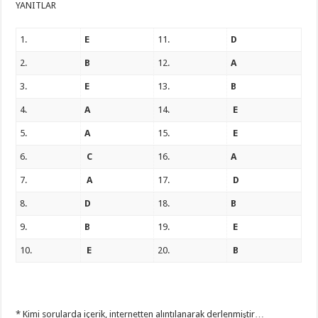
YANITLAR
1.
E
11.
D
2.
B
12.
A
3.
E
13.
B
4.
A
14.
E
5.
A
15.
E
6.
C
16.
A
7.
A
17.
D
8.
D
18.
B
9.
B
19.
E
10.
E
20.
B
* Kimi sorularda içerik, internetten alıntılanarak derlenmiştir…