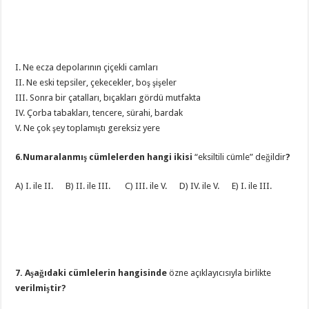
I. Ne ecza depolarının çiçekli camları
II. Ne eski tepsiler, çekecekler, boş şişeler
III. Sonra bir çatalları, bıçakları gördü mutfakta
IV. Çorba tabakları, tencere, sürahi, bardak
V. Ne çok şey toplamıştı gereksiz yere
6.Numaralanmış cümlelerden hangi ikisi
“eksiltili cümle” değildir
?
A) I. ile II. B) II. ile III. C) III. ile V. D) IV. ile V. E) I. ile III.
7. Aşağıdaki cümlelerin hangisinde
özne açıklayıcısıyla birlikte
verilmiştir?