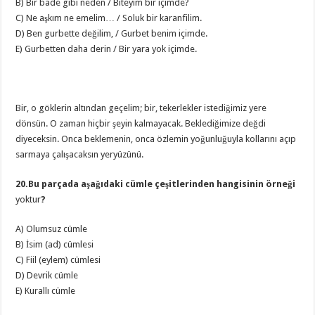
B) Bir bade gibi neden / Biteyim bir içimde?
C) Ne aşkım ne emelim… / Soluk bir karanfilim.
D) Ben gurbette değilim, / Gurbet benim içimde.
E) Gurbetten daha derin / Bir yara yok içimde.
Bir, o göklerin altından geçelim; bir, tekerlekler istediğimiz yere
dönsün. O zaman hiçbir şeyin kalmayacak. Beklediğimize değdi
diyeceksin. Onca beklemenin, onca özlemin yoğunluğuyla kollarını açıp
sarmaya çalışacaksın yeryüzünü.
20.Bu parçada aşağıdaki cümle çeşitlerinden hangisinin örneği
yoktur
?
A) Olumsuz cümle
B) İsim (ad) cümlesi
C) Fiil (eylem) cümlesi
D) Devrik cümle
E) Kurallı cümle