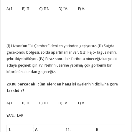
A) I. B) II. C) III. D) IV. E) V.
(I) Lizbon’un “İki Çember” denilen yerinden geçiyoruz. (II) Sağda
gecekondu bölgesi, solda apartmanlar var. (III) Pejo-Tagus nehri,
şehri ikiye bölüyor. (IV) Biraz sonra bir feribota bineceğiz karşıdaki
adaya geçmek için. (V) Nehrin üzerine yapılmış çok görkemli bir
köprünün altından geçeceğiz.
20.Bu parçadaki cümlelerden hangisi
öğelerinin dizilişine göre
farklıdır?
A) I. B) II. C) III. D) IV. E) V.
YANITLAR
1.
A
11.
E