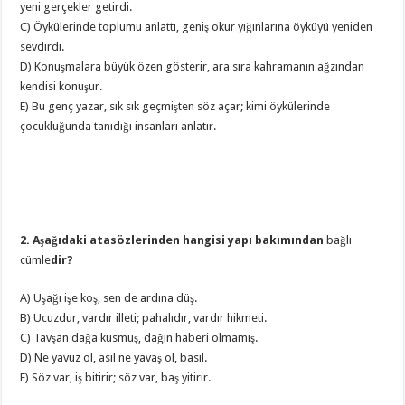
yeni gerçekler getirdi.
C) Öykülerinde toplumu anlattı, geniş okur yığınlarına öyküyü yeniden
sevdirdi.
D) Konuşmalara büyük özen gösterir, ara sıra kahramanın ağzından
kendisi konuşur.
E) Bu genç yazar, sık sık geçmişten söz açar; kimi öykülerinde
çocukluğunda tanıdığı insanları anlatır.
2. Aşağıdaki atasözlerinden hangisi yapı bakımından
bağlı
cümle
dir?
A) Uşağı işe koş, sen de ardına düş.
B) Ucuzdur, vardır illeti; pahalıdır, vardır hikmeti.
C) Tavşan dağa küsmüş, dağın haberi olmamış.
D) Ne yavuz ol, asıl ne yavaş ol, basıl.
E) Söz var, iş bitirir; söz var, baş yitirir.