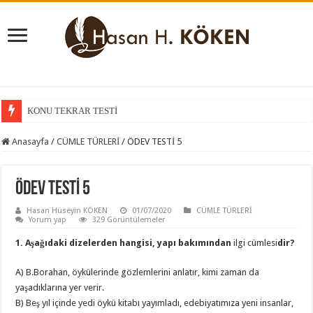
KONU TEKRAR TESTİ
Anasayfa
/
CÜMLE TÜRLERİ
/
ÖDEV TESTİ 5
ÖDEV TESTİ 5
Hasan Hüseyin KÖKEN
01/07/2020
CÜMLE TÜRLERİ
Yorum yap
329 Görüntülemeler
1. Aşağıdaki dizelerden hangisi, yapı bakımından
ilgi cümlesi
dir?
A) B.Borahan, öykülerinde gözlemlerini anlatır, kimi zaman da
yaşadıklarına yer verir.
B) Beş yıl içinde yedi öykü kitabı yayımladı, edebiyatımıza yeni insanlar,