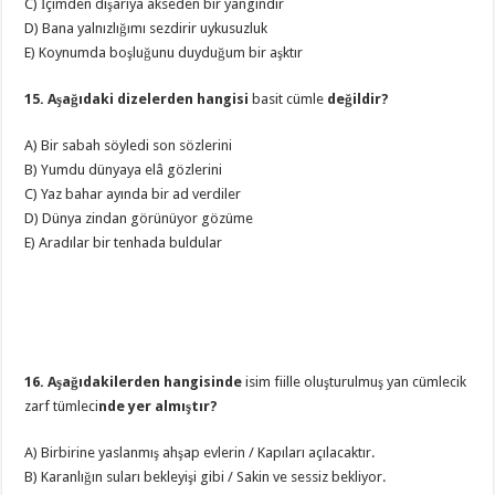
C) İçimden dışarıya akseden bir yangındır
D) Bana yalnızlığımı sezdirir uykusuzluk
E) Koynumda boşluğunu duyduğum bir aşktır
15. Aşağıdaki dizelerden hangisi
basit cümle
değildir?
A) Bir sabah söyledi son sözlerini
B) Yumdu dünyaya elâ gözlerini
C) Yaz bahar ayında bir ad verdiler
D) Dünya zindan görünüyor gözüme
E) Aradılar bir tenhada buldular
16. Aşağıdakilerden hangisinde
isim fiille oluşturulmuş yan cümlecik
zarf tümleci
nde yer almıştır?
A) Birbirine yaslanmış ahşap evlerin / Kapıları açılacaktır.
B) Karanlığın suları bekleyişi gibi / Sakin ve sessiz bekliyor.