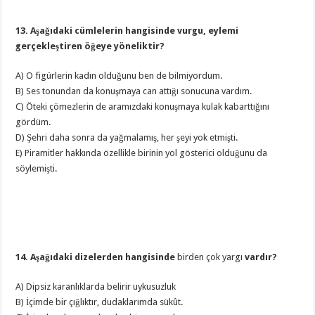
13. Aşağıdaki cümlelerin hangisinde vurgu, eylemi
gerçekleştiren öğeye yöneliktir?
A) O figürlerin kadın olduğunu ben de bilmiyordum.
B) Ses tonundan da konuşmaya can attığı sonucuna vardım.
C) Öteki çömezlerin de aramızdaki konuşmaya kulak kabarttığını
gördüm.
D) Şehri daha sonra da yağmalamış, her şeyi yok etmişti.
E) Piramitler hakkında özellikle birinin yol gösterici olduğunu da
söylemişti.
14. Aşağıdaki dizelerden hangisinde
birden çok yargı
vardır?
A) Dipsiz karanlıklarda belirir uykusuzluk
B) İçimde bir çığlıktır, dudaklarımda sükût.