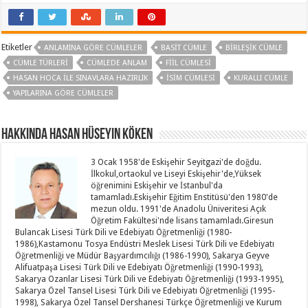
Etiketler
ANLAMINA GÖRE CÜMLELER
BASIT CÜMLE
BIRLEŞIK CÜMLE
CÜMLE TÜRLERI
CÜMLEDE ANLAM
FIIL CÜMLESI
HASAN HOCA ILE SINAVLARA HAZIRLIK
İSIM CÜMLESI
KURALLI CÜMLE
YAPILARINA GÖRE CÜMLELER
Hakkında Hasan Hüseyin KÖKEN
3 Ocak 1958'de Eskişehir Seyitgazi'de doğdu.
İlkokul,ortaokul ve Liseyi Eskişehir'de,Yüksek
öğrenimini Eskişehir ve İstanbul'da
tamamladı.Eskişehir Eğitim Enstitüsü'den 1980'de
mezun oldu. 1991'de Anadolu Üniveritesi Açık
Öğretim Fakültesi'nde lisans tamamladı.Giresun
Bulancak Lisesi Türk Dili ve Edebiyatı Öğretmenliği (1980-
1986),Kastamonu Tosya Endüstri Meslek Lisesi Türk Dili ve Edebiyatı
Öğretmenliği ve Müdür Başyardımcılığı (1986-1990), Sakarya Geyve
Alifuatpaşa Lisesi Türk Dili ve Edebiyatı Öğretmenliği (1990-1993),
Sakarya Ozanlar Lisesi Türk Dili ve Edebiyatı Öğretmenliği (1993-1995),
Sakarya Özel Tansel Lisesi Türk Dili ve Edebiyatı Öğretmenliği (1995-
1998), Sakarya Özel Tansel Dershanesi Türkçe Öğretmenliği ve Kurum