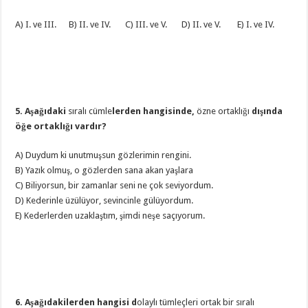
A) I. ve III. B) II. ve IV. C) III. ve V. D) II. ve V. E) I. ve IV.
5. Aşağıdaki
sıralı cümle
lerden hangisinde,
özne ortaklığı
dışında
öğe ortaklığı vardır?
A) Duydum ki unutmuşsun gözlerimin rengini.
B) Yazık olmuş, o gözlerden sana akan yaşlara
C) Biliyorsun, bir zamanlar seni ne çok seviyordum.
D) Kederinle üzülüyor, sevincinle gülüyordum.
E) Kederlerden uzaklaştım, şimdi neşe saçıyorum.
6. Aşağıdakilerden hangisi d
olaylı tümleçleri ortak bir sıralı