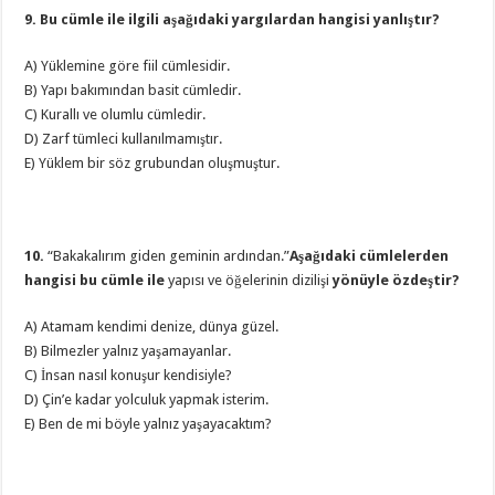
9. Bu cümle ile ilgili aşağıdaki yargılardan hangisi yanlıştır?
A) Yüklemine göre fiil cümlesidir.
B) Yapı bakımından basit cümledir.
C) Kurallı ve olumlu cümledir.
D) Zarf tümleci kullanılmamıştır.
E) Yüklem bir söz grubundan oluşmuştur.
10.
“Bakakalırım giden geminin ardından.”
Aşağıdaki cümlelerden
hangisi bu cümle ile
yapısı ve öğelerinin dizilişi
yönüyle özdeştir?
A) Atamam kendimi denize, dünya güzel.
B) Bilmezler yalnız yaşamayanlar.
C) İnsan nasıl konuşur kendisiyle?
D) Çin’e kadar yolculuk yapmak isterim.
E) Ben de mi böyle yalnız yaşayacaktım?