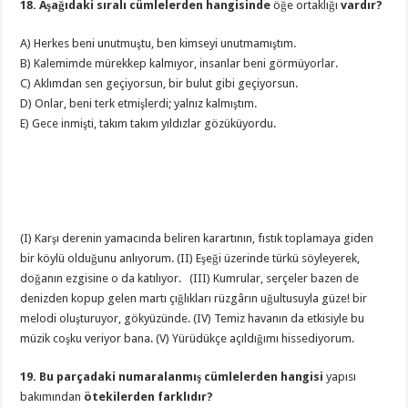
18. Aşağıdaki sıralı cümlelerden hangisinde
öğe ortaklığı
vardır?
A) Herkes beni unutmuştu, ben kimseyi unutmamıştım.
B) Kalemimde mürekkep kalmıyor, insanlar beni görmüyorlar.
C) Aklımdan sen geçiyorsun, bir bulut gibi geçiyorsun.
D) Onlar, beni terk etmişlerdi; yalnız kalmıştım.
E) Gece inmişti, takım takım yıldızlar gözüküyordu.
(I) Karşı derenin yamacında beliren karartının, fıstık toplamaya giden
bir köylü olduğunu anlıyorum. (II) Eşeği üzerinde türkü söyleyerek,
doğanın ezgisine o da katılıyor. (III) Kumrular, serçeler bazen de
denizden kopup gelen martı çığlıkları rüzgârın uğultusuyla güze! bir
melodi oluşturuyor, gökyüzünde. (IV) Temiz havanın da etkisiyle bu
müzik coşku veriyor bana. (V) Yürüdükçe açıldığımı hissediyorum.
19. Bu parçadaki numaralanmış cümlelerden hangisi
yapısı
bakımından
ötekilerden farklıdır?