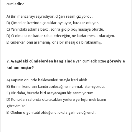
cümle
dir?
A) Biri manzarayı seyrediyor, diğeri resim çiziyordu.
B) Çimenler üzerinde çocuklar oynuyor, kuzular otluyor.
C) Yanındaki adama baktı, sonra gidip boş masaya oturdu.
D) O olmasa ne kadar rahat edeceğim, ne kadar mesut olacağım.
E) Giderken onu aramamış, ona bir mesaj da bırakmamış.
7. Aşağıdaki cümlelerden hangisinde
yan cümlecik özne
göreviyle
kullanılmıştır?
A) Kapının önünde bekleyenleri sırayla içeri aldık.
B) Birinin kendisini kandırabileceğine inanmak istemiyordu.
C) Bir daha, burada bizi arayacağını hiç sanmıyorum.
D) Konukları salonda oturacakları yerlere yerleştirmek bizim
görevimizdi.
E) Okulun o gün tatil olduğunu, okula gelince öğrendi.