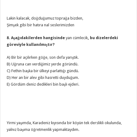
Lakin kalacak, doğduğumuz toprağa bizden,
Şimşek gibi bir hatıra nal seslerimizden
8. Aşağıdakilerden hangisinde
yan cümlecik
, bu dizelerdeki
göreviyle kullanılmıştır?
A) Bir bir açılırken göğe, son defa yarıştık.
B) Uğruna can verdiğimiz yerde göründü.
C) Fethin başka bir ülkeyi parlattığı gündü.
D) Her an bir alev gibi hasretti duyduğum.
E) Gördüm deniz dedikleri bin başlı ejderi.
Yirmi yaşımda, Karadeniz kıyısında bir köyün tek derslikli okulunda,
yalnız başıma öğretmenlik yapmaktaydım.