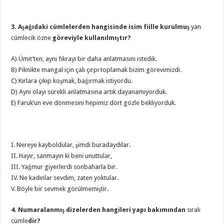
3. Aşağıdaki cümlelerden hangisinde isim fiille kurulmuş
yan
cümlecik özne
göreviyle kullanılmıştır?
A) Ümit’ten, aynı fıkrayı bir daha anlatmasını istedik.
B) Piknikte mangal için çalı çırpı toplamak bizim görevimizdi.
C) Kırlara çıkıp koşmak, bağırmak istiyordu.
D) Aynı olayı sürekli anlatmasına artık dayanamıyorduk.
E) Faruk’un eve dönmesini hepimiz dört gözle bekliyorduk.
I. Nereye kayboldular, şimdi buradaydılar.
II. Hayır, sanmayın ki beni unuttular,
III. Yağmur giyerlerdi sonbaharla bir.
IV. Ne kadınlar sevdim, zaten yoktular.
V. Böyle bir sevmek görülmemiştir.
4. Numaralanmış dizelerden hangileri yapı bakımından
sıralı
cümle
dir?