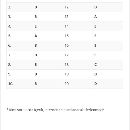
2.
D
12.
D
3.
B
13.
A
4.
E
14.
B
5.
A
15.
E
6.
B
16.
B
7.
D
17.
E
8.
B
18.
C
9.
D
19.
D
10.
B
20.
D
* Kimi sorularda içerik, internetten alıntılanarak derlenmiştir…