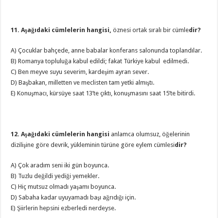
11. Aşağıdaki cümlelerin hangisi,
öznesi ortak sıralı bir cümle
dir?
A) Çocuklar bahçede, anne babalar konferans salonunda toplandılar.
B) Romanya topluluğa kabul edildi; fakat Türkiye kabul edilmedi.
C) Ben meyve suyu severim, kardeşim ayran sever.
D) Başbakan, milletten ve meclisten tam yetki almıştı.
E) Konuşmacı, kürsüye saat 13’te çıktı, konuşmasını saat 15’te bitirdi.
12. Aşağıdaki cümlelerin hangisi
anlamca olumsuz, öğelerinin
dizilişine göre devrik, yükleminin türüne göre eylem cümlesi
dir?
A) Çok aradım seni iki gün boyunca.
B) Tuzlu değildi yediği yemekler.
C) Hiç mutsuz olmadı yaşamı boyunca.
D) Sabaha kadar uyuyamadı başı ağrıdığı için.
E) Şiirlerin hepsini ezberledi nerdeyse.