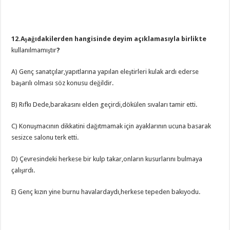
12.Aşağıdakilerden hangisinde deyim açıklamasıyla birlikte
kullanılmamıştır
?
A) Genç sanatçılar,yapıtlarına yapılan eleştirleri kulak ardı ederse
başarılı olması söz konusu değildir.
B) Rıfkı Dede,barakasını elden geçirdi,dökülen sıvaları tamir etti.
C) Konuşmacının dikkatini dağıtmamak için ayaklarının ucuna basarak
sesizce salonu terk etti.
D) Çevresindeki herkese bir kulp takar,onların kusurlarını bulmaya
çalışırdı.
E) Genç kızın yine burnu havalardaydı,herkese tepeden bakıyodu.