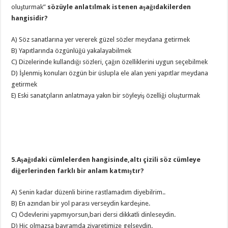
oluşturmak”
sözüyle anlatılmak istenen aşağıdakilerden
hangisidir?
A) Söz sanatlarına yer vererek güzel sözler meydana getirmek
B) Yapıtlarında özgünlüğü yakalayabilmek
C) Dizelerinde kullandığı sözleri, çağın özelliklerini uygun seçebilmek
D) İşlenmiş konuları özgün bir üslupla ele alan yeni yapıtlar meydana
getirmek
E) Eski sanatçıların anlatmaya yakın bir söyleyiş özelliği oluşturmak
5.Aşağıdaki cümlelerden hangisinde,altı çizili söz cümleye
diğerlerinden farklı bir anlam katmıştır?
A) Senin kadar düzenli birine rastlamadım diyebilrim..
B) En azından bir yol parası verseydin kardeşine.
C) Ödevlerini yapmıyorsun,bari dersi dikkatli dinleseydin.
D) Hiç olmazsa bayramda ziyaretimize gelseydin.