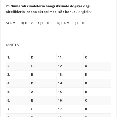
20.Numaralı cümlelerin hangi ikisinde doğaya özgü
niteliklerin insana aktarılması söz konusu
değildir
?
A) I.-V. B) II.-IV C) II.-III. D) III.-V E) I.-III.
YANITLAR
1.
D
11.
C
2.
C
12.
A
3.
B
13.
E
4.
D
14.
D
5.
A
15.
B
6.
E
16.
C
7.
C
17.
B