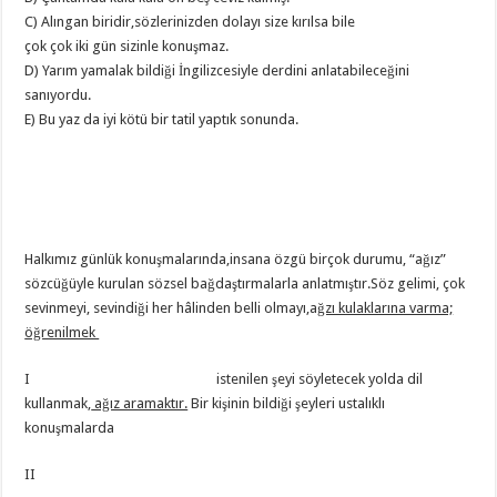
C) Alıngan biridir,sözlerinizden dolayı size kırılsa bile
çok çok iki gün sizinle konuşmaz.
D) Yarım yamalak bildiği İngilizcesiyle derdini anlatabileceğini
sanıyordu.
E) Bu yaz da iyi kötü bir tatil yaptık sonunda.
Halkımız günlük konuşmalarında,insana özgü birçok durumu, “ağız”
sözcüğüyle kurulan sözsel bağdaştırmalarla anlatmıştır.Söz gelimi, çok
sevinmeyi, sevindiği her hâlinden belli olmayı,a
ğzı kulaklarına varma;
öğrenilmek
I istenilen şeyi söyletecek yolda dil
kullanmak,
ağız aramaktır.
Bir kişinin bildiği şeyleri ustalıklı
konuşmalarda
II