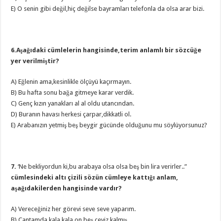
E) O senin gibi değil,hiç değilse bayramları telefonla da olsa arar bizi.
6.Aşağıdaki cümlelerin hangisinde,terim anlamlı bir sözcüğe
yer verilmiştir?
A) Eğlenin ama,kesinlikle ölçüyü kaçırmayın.
B) Bu hafta sonu bağa gitmeye karar verdik.
C) Genç kızın yanakları al al oldu utancından.
D) Buranın havası herkesi çarpar,dikkatli ol.
E) Arabanızın yetmiş beş beygir gücünde olduğunu mu söylüyorsunuz?
7.
‘Ne bekliyordun ki,bu arabaya olsa olsa beş bin lira verirler..”
cümlesindeki altı çizili sözün cümleye kattığı anlam,
aşağıdakilerden hangisinde vardır?
A) Vereceğiniz her görevi seve seve yaparım.
B) Çantamda kala kala on beş ceviz kalmış.