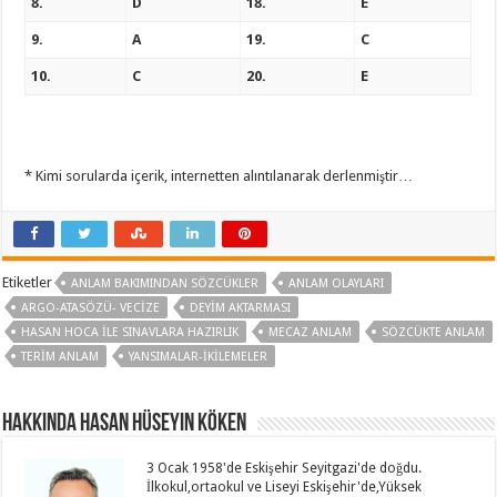
8.
D
18.
E
9.
A
19.
C
10.
C
20.
E
* Kimi sorularda içerik, internetten alıntılanarak derlenmiştir…
Etiketler
ANLAM BAKIMINDAN SÖZCÜKLER
ANLAM OLAYLARI
ARGO-ATASÖZÜ- VECIZE
DEYIM AKTARMASI
HASAN HOCA ILE SINAVLARA HAZIRLIK
MECAZ ANLAM
SÖZCÜKTE ANLAM
TERIM ANLAM
YANSIMALAR-İKILEMELER
Hakkında Hasan Hüseyin KÖKEN
3 Ocak 1958'de Eskişehir Seyitgazi'de doğdu.
İlkokul,ortaokul ve Liseyi Eskişehir'de,Yüksek