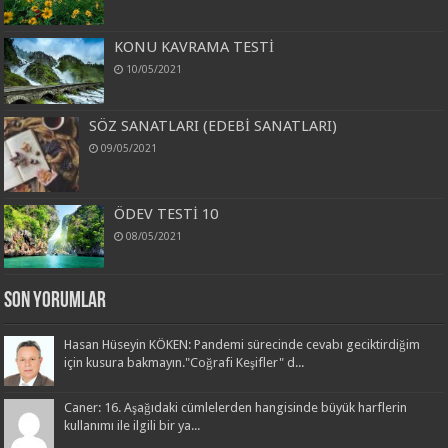
KONU KAVRAMA TESTİ
10/05/2021
SÖZ SANATLARI (EDEBİ SANATLARI)
09/05/2021
ÖDEV TESTİ 10
08/05/2021
Son Yorumlar
Hasan Hüseyin KÖKEN: Pandemi sürecinde cevabı geciktirdiğim
için kusura bakmayın."Coğrafi Keşifler" d...
Caner: 16. Aşağıdaki cümlelerden hangisinde büyük harflerin
kullanımı ile ilgili bir ya...