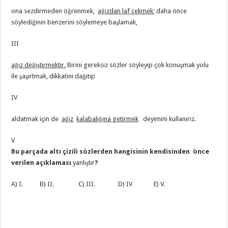
ona sezdirmeden öğrenmek,
ağızdan laf çekmek
; daha önce
söylediğinin benzerini söylemeye başlamak,
III
ağız değiştirmektir.
Birini gereksiz sözler söyleyip çok konuşmak yolu
ile şaşırtmak, dikkatini dağıtıp
IV
aldatmak için de
ağız
kalabalığına getirmek
deyimini kullanırız.
V
Bu parçada altı çizili sözlerden hangisinin kendisinden önce
verilen açıklaması
yanlıştır
?
A) I. B) II. C) III. D) IV E) V.