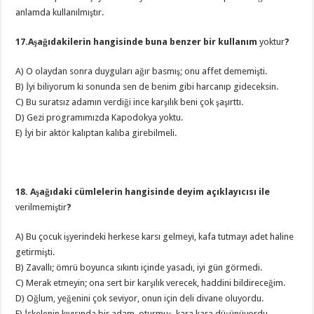
anlamda kullanılmıştır.
17.Aşağıdakilerin hangisinde buna benzer bir kullanım
yoktur
?
A) O olaydan sonra duyguları ağır basmış; onu affet dememişti.
B) İyi biliyorum ki sonunda sen de benim gibi harcanıp gideceksin.
C) Bu suratsız adamın verdiği ince karşılık beni çok şaşırttı.
D) Gezi programımızda Kapodokya yoktu.
E) İyi bir aktör kalıptan kalıba girebilmeli.
18. Aşağıdaki cümlelerin hangisinde deyim açıklayıcısı ile
verilmemiştir
?
A) Bu çocuk işyerindeki herkese karsı gelmeyi, kafa tutmayı adet haline
getirmişti.
B) Zavallı; ömrü boyunca sıkıntı içinde yasadı, iyi gün görmedi.
C) Merak etmeyin; ona sert bir karşılık verecek, haddini bildireceğim.
D) Oğlum, yeğenini çok seviyor, onun için deli divane oluyordu.
E) İskelenin kıyısında bir adam, oturmuş, kara kara düşünüyordu.