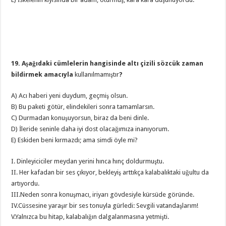
19. Aşağıdaki cümlelerin hangisinde altı çizili sözcük zaman
bildirmek amacıyla
kullanılmamıştır
?
A) Acı haberi yeni duydum, geçmiş olsun.
B) Bu paketi götür, elindekileri sonra tamamlarsın.
C) Durmadan konuşuyorsun, biraz da beni dinle.
D) İleride seninle daha iyi dost olacağımıza inanıyorum.
E) Eskiden beni kırmazdı; ama simdi öyle mi?
I. Dinleyiciciler meydan yerini hınca hınç doldurmuştu.
II. Her kafadan bir ses çıkıyor, bekleyiş arttıkça kalabalıktaki uğultu da
artıyordu.
III.Neden sonra konuşmacı, iriyarı gövdesiyle kürsüde göründe.
IV.Cüssesine yaraşır bir ses tonuyla gürledi: Sevgili vatandaşlarım!
V.Yalnızca bu hitap, kalabalığın dalgalanmasına yetmişti.