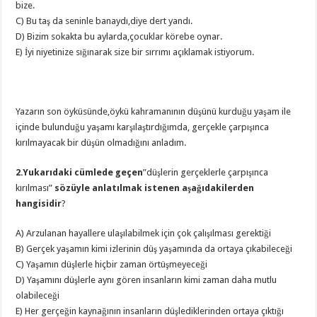
bize.
C) Bu taş da seninle banaydı,diye dert yandı.
D) Bizim sokakta bu aylarda,çocuklar körebe oynar.
E) İyi niyetinize sığınarak size bir sırrımı açıklamak istiyorum.
Yazarın son öyküsünde,öykü kahramanının düşünü kurduğu yaşam ile
içinde bulunduğu yaşamı karşılaştırdığımda, gerçekle çarpışınca
kırılmayacak bir düşün olmadığını anladım.
2.Yukarıdaki cümlede geçen
”düşlerin gerçeklerle çarpışınca
kırılması”
sözüyle anlatılmak istenen aşağıdakilerden
hangisidir
?
A) Arzulanan hayallere ulaşılabilmek için çok çalışılması gerektiği
B) Gerçek yaşamın kimi izlerinin düş yaşamında da ortaya çıkabileceği
C) Yaşamın düşlerle hiçbir zaman örtüşmeyeceği
D) Yaşamını düşlerle aynı gören insanların kimi zaman daha mutlu
olabileceği
E) Her gerçeğin kaynağının insanların düşlediklerinden ortaya çıktığı