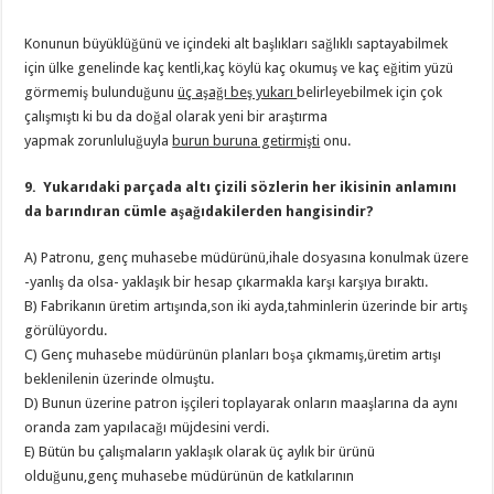
Konunun büyüklüğünü ve içindeki alt başlıkları sağlıklı
saptayabilmek
için ülke genelinde kaç kentli,kaç köylü kaç okumuş ve kaç eğitim yüzü
görmemiş bulunduğunu
üç aşağı beş yukarı
belirleyebilmek için çok
çalışmıştı ki bu da doğal olarak yeni bir araştırma
yapmak zorunluluğuyla
burun buruna getirmişti
onu.
9. Yukarıdaki parçada altı çizili sözlerin her ikisinin anlamını
da barındıran cümle aşağıdakilerden hangisindir?
A) Patronu, genç muhasebe müdürünü,ihale dosyasına konulmak üzere
-yanlış da olsa- yaklaşık bir hesap çıkarmakla karşı karşıya bıraktı.
B) Fabrikanın üretim artışında,son iki ayda,tahminlerin üzerinde bir artış
görülüyordu.
C) Genç muhasebe müdürünün planları boşa çıkmamış,üretim artışı
beklenilenin üzerinde olmuştu.
D) Bunun üzerine patron işçileri toplayarak onların maaşlarına da aynı
oranda zam yapılacağı müjdesini verdi.
E) Bütün bu çalışmaların yaklaşık olarak üç aylık bir ürünü
olduğunu,genç muhasebe müdürünün de katkılarının