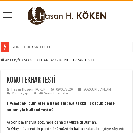
KONU TEKRAR TESTİ
KONU KAVRAMA TESTİ
Anasayfa
/
SÖZCÜKTE ANLAM
/
KONU TEKRAR TESTİ
KONU TEKRAR TESTİ
Hasan Hüseyin KÖKEN
09/07/2020
SÖZCÜKTE ANLAM
Yorum yap
40 Görüntülemeler
1.Aşağıdaki cümlelerin hangisinde,altı çizili sözcük temel
anlamıyla kullanılmıştır?
A) Son başarısıyla gözümde daha da yükseldi Burhan.
B) Olayın üzerindeki perde önümüzdeki hafta aralanabilir,diye söyledi