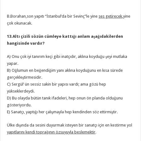
B.Borahan,son yapıtı “İstanbul’da bir Sevinç”le yine
ses getirecek
,yine
çok okunacak.
13.Altı çizili sözün cümleye kattığı anlam aşağıdakilerden
hangisinde vardır?
A) Onu çok iyi tanırım keçi gibi inatçıdır, aklına koyduğu şeyi mutlaka
yapar.
B) Oğlumun en beğendiğim yanı aklına koyduğunu en kısa sürede
gerçekleştirmesidir.
C) Sergül’ ün sessiz sakin bir yapısı vardı; ama gözü hep
yükseklerdeydi.
D) Bu olayda bütün tanık ifadeleri, hep onun ön planda olduğunu
gösteriyordu.
E) Sanatçı, yaptığı her çalışmayla hep kendinden söz ettirmiştir.
Ülke dışında da sesini duyurmak isteyen bir sanatçı için en kestirme yol
yapıtlarını kendi toprağının özsuyuyla beslemektir
.