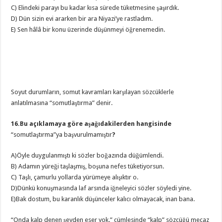
C) Elindeki parayı bu kadar kısa sürede tüketmesine şaşırdık.
D) Dün sizin evi ararken bir ara Niyazi’ye rastladım.
E) Sen hâlâ bir konu üzerinde düşünmeyi öğrenemedin.
Soyut durumların, somut kavramları karşılayan sözcüklerle
anlatılmasına “somutlaştırma” denir.
16.Bu açıklamaya göre aşağıdakilerden hangisinde
“somutlaştırma”ya başvurulmamıştır
?
A)Öyle duygulanmıştı ki sözler boğazında düğümlendi.
B) Adamın yüreği taşlaşmış, boşuna nefes tüketiyorsun.
C) Taşlı, çamurlu yollarda yürümeye alışıktır o.
D)Dünkü konuşmasında laf arsında iğneleyici sözler söyledi yine.
E)Bak dostum, bu karanlık düşünceler kalıcı olmayacak, inan bana.
“Onda kalp denen şeyden eser yok.” cümlesinde “kalp” sözcüğü mecaz