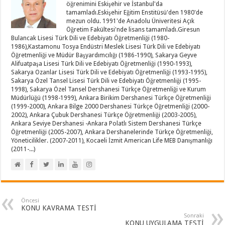
öğrenimini Eskişehir ve İstanbul'da
tamamladı.Eskişehir Eğitim Enstitüsü'den 1980'de
mezun oldu. 1991'de Anadolu Üniveritesi Açık
Öğretim Fakültesi'nde lisans tamamladı.Giresun
Bulancak Lisesi Türk Dili ve Edebiyatı Öğretmenliği (1980-
1986),Kastamonu Tosya Endüstri Meslek Lisesi Türk Dili ve Edebiyatı
Öğretmenliği ve Müdür Başyardımcılığı (1986-1990), Sakarya Geyve
Alifuatpaşa Lisesi Türk Dili ve Edebiyatı Öğretmenliği (1990-1993),
Sakarya Ozanlar Lisesi Türk Dili ve Edebiyatı Öğretmenliği (1993-1995),
Sakarya Özel Tansel Lisesi Türk Dili ve Edebiyatı Öğretmenliği (1995-
1998), Sakarya Özel Tansel Dershanesi Türkçe Öğretmenliği ve Kurum
Müdürlüğü (1998-1999), Ankara Birikim Dershanesi Türkçe Öğretmenliği
(1999-2000), Ankara Bilge 2000 Dershanesi Türkçe Öğretmenliği (2000-
2002), Ankara Çubuk Dershanesi Türkçe Öğretmenliği (2003-2005),
Ankara Seviye Dershanesi -Ankara Polatlı Sistem Dershanesi Türkçe
Öğretmenliği (2005-2007), Ankara Dershanelerinde Türkçe Öğretmenliği,
Yöneticilikler. (2007-2011), Kocaeli İzmit American Life MEB Danışmanlığı
(2011-...)
Öncesi
KONU KAVRAMA TESTİ
Sonraki
KONU UYGULAMA TESTİ