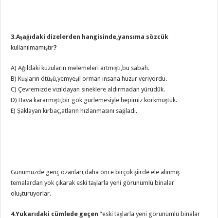
3.Aşağıdaki dizelerden hangisinde,yansıma sözcük
kullanılmamıştır
?
A) Ağıldaki kuzuların melemeleri artmıştı,bu sabah.
B) Kuşların ötüşü,yemyeşil orman insana huzur veriyordu.
C) Çevremizde vızıldayan sineklere aldırmadan yürüdük.
D) Hava kararmıştı,bir gök gürlemesiyle hepimiz korkmuştuk.
E) Şaklayan kırbaç,atların hızlanmasını sağladı.
Günümüzde genç ozanları,daha önce birçok şiirde ele alınmış
temalardan yok çıkarak eski taşlarla yeni görünümlü binalar
oluşturuyorlar.
4.Yukarıdaki cümlede geçen
”eski taşlarla yeni görünümlü binalar