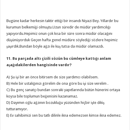
Bugüne kadar herkesin taktir ettiği bir insandı Niyazi Bey. Yıllardır bu
kurumun belkemiği olmuştu.Uzun süredir de müdür yardımcılığı
yapıyordu.Hepimiz onun çok kısa bir süre sonra müdür olacağını
düşünüyorduk Geçen hafta genel müdüre söylediği sözlere hepimiz
şaşırdık.Bundan böyle ağzı ile kuş tutsa da müdür olamazdı.
11. Bu parçada altı çizili sözün bu cümleye kattığı anlam
aşağıdakilerden hangisinde vardır?
A) Şu işi bir an önce bitirsem de size yardımcı olabilsem.
B) Hele bir ustalığınızı görelim de ona göre bu işi size verelim .
C) Bu genç sanatçı bundan sonraki yapıtlarında bütün hünerini ortaya
koysa bile toplumun beğenisini kazanamaz.
D) Dayımın oğlu ağzının bozukluğu yüzünden hiçbir işte dikiş
tutturamıyor.
E) Ev sahibimizi sen bu tatlı dilinle ikna edemezsen kimse ikna edemez.