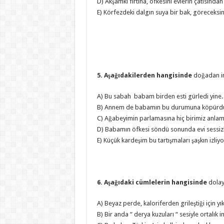
D) Akşamki fırtına, öfkesini evlerin çatısından 
E) Körfezdeki dalgın suya bir bak, göreceksin 
5. Aşağıdakilerden hangisinde
doğadan in
A) Bu sabah babam birden esti gürledi yine.
B) Annem de babamın bu durumuna köpürd
C) Ağabeyimin parlamasına hiç birimiz anla
D) Babamın öfkesi söndü sonunda evi sessizl
E) Küçük kardeşim bu tartışmaları şaşkın izliy
6. Aşağıdaki cümlelerin hangisinde
dolay
A) Beyaz perde, kaloriferden grileştiği için yı
B) Bir anda “ derya kuzuları “ sesiyle ortalık in