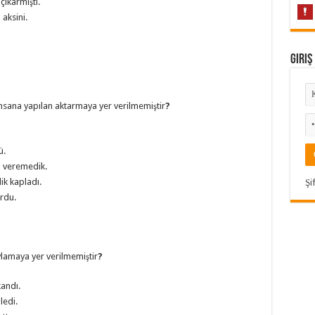
çıkarmıştı.
aksini.
Giriş
sana yapılan aktarmaya yer verilmemiştir
?
ü.
m veremedik.
ik kapladı.
Şi
ordu.
lamaya yer verilmemiştir
?
kandı.
ledi.