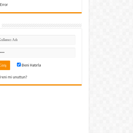
Beni Hatırla
freni mi unuttun?