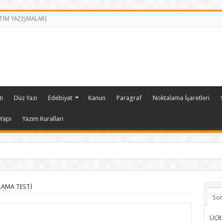
İTİM YAZIŞMALARI
ı
Düz Yazı
Edebiyat
Kanun
Paragraf
Noktalama İşaretleri
Yapı
Yazım Kuralları
AMA TESTİ
So
ÜCR