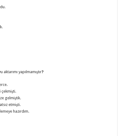
du.
ı.
u aktarımı yapılmamıştır
?
erce.
 çekmişti.
ze gelmiştik.
tsız etmişti.
nlemeye hazırdım.