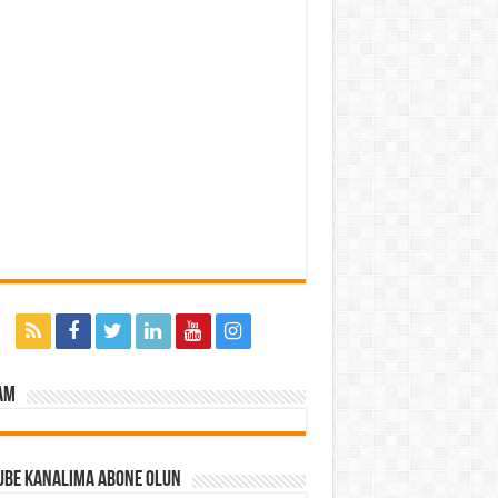
am
ube Kanalıma Abone Olun