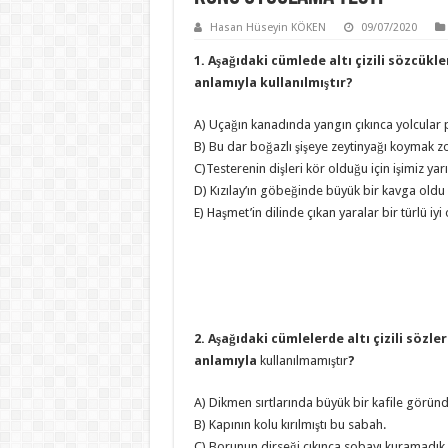
Hasan Hüseyin KÖKEN
09/07/2020
1. Aşağıdaki cümlede altı çizili sözcükl
anlamıyla kullanılmıştır?
A) Uçağın kanadında yangın çıkınca yolcular p
B) Bu dar boğazlı şişeye zeytinyağı koymak z
C)Testerenin dişleri kör olduğu için işimiz yar
D) Kızılay’ın göbeğinde büyük bir kavga oldu
E) Haşmet’in dilinde çıkan yaralar bir türlü iyi
2. Aşağıdaki cümlelerde altı çizili sözle
anlamıyla
kullanılmamıştır
?
A) Dikmen sırtlarında büyük bir kafile göründ
B) Kapının kolu kırılmıştı bu sabah.
C) Borunun dirseği çıkınca sobayı kuramadık.