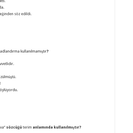
ttı.
da.
eğinden söz edildi.
adlandırma kullanılmamıştır
?
vetlidir.
üzülmüştü.
!
söylüyordu.
va“
sözcüğü
terim
anlamında kullanılmıştır?