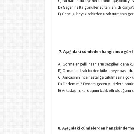
C) Bu haber Türkiye’nin kalbinde şaşkınlık yara
D) Geçen hafta gönüller sultanı anıldı Konya’
E) Gençliği beyaz zehirden uzak tutmanın ger
7. Aşağıdaki cümleden hangisinde
güzel 
A) Görme engelli insanların sezgileri daha kuv
B) Ormanlar kralı birden kükremeye başladı.
C) Amcasının ince hastalığa tutulmasına çok 
D) Dedem mi? Dedem gecen yıl sizlere ömür
E) Arkadaşım, kardeşinin balık etli olduğunu 
8. Aşağıdaki cümlelerden hangisinde
“ha