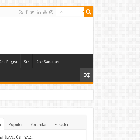
Ses Bilgisi
Şiir
Söz Sanatları
n
Popüler
Yorumlar
Etiketler
ET İLANI ÜST YAZI