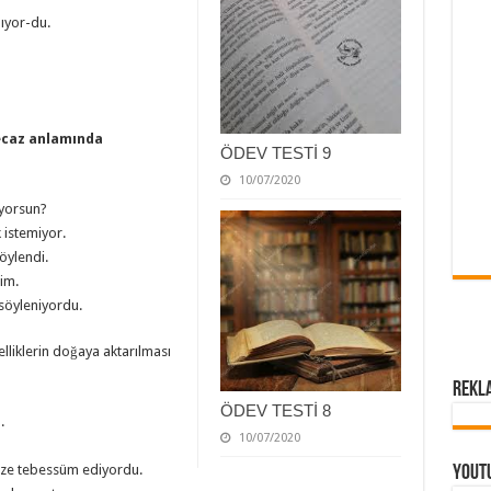
mıyor-du.
ecaz anlamında
ÖDEV TESTİ 9
10/07/2020
ıyorsun?
k istemiyor.
öylendi.
şim.
e söyleniyordu.
elliklerin doğaya aktarılması
Rekl
ÖDEV TESTİ 8
.
10/07/2020
ize tebessüm ediyordu.
Yout