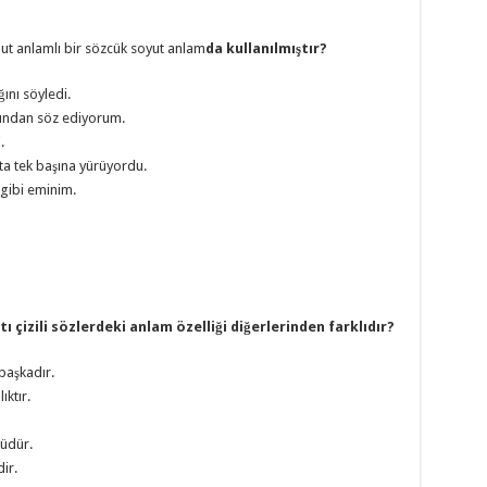
t anlamlı bir sözcük soyut anlam
da kullanılmıştır?
ını söyledi.
undan söz ediyorum.
.
ta tek başına yürüyordu.
 gibi eminim.
ı çizili sözlerdeki anlam özelliği diğerlerinden farklıdır?
 başkadır.
ktır.
rüdür.
ir.