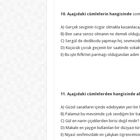
10. Aşağıdaki cümlelerin hangisinde
somu
A) Gerçek sevginin özgür olmakla kazanılacağ
B) Ben sana sensiz olmanın ne demek olduğ
C) Sergül de dedikodu yapmayı hiç sevmezdi
D) Küçücük çocuk geçenin bir saatinde sokak
E) Bu işte Rıfkı’nın parmağı olduğundan adım
11. Aşağıdaki cümlelerden hangisinde alt
A) Güzel sanatların içinde edebiyatın yeri bir
B) Palamut bu mevsimde çok sevdiğim bir balı
C) Gül en narin çiçeklerden birisi değil midir?
D) Makale en yaygın kullanılan bir düzyazı tü
E) Niyazi sınıfımızdaki en çalışkan öğrencimizd