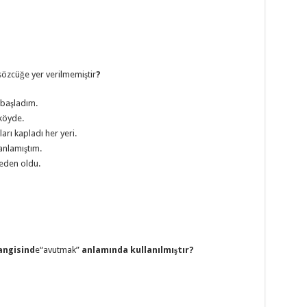
özcüğe yer verilmemiştir
?
başladım.
köyde.
ları kapladı her yeri.
 anlamıştım.
neden oldu.
angisind
e“avutmak”
anlamında kullanılmıştır?