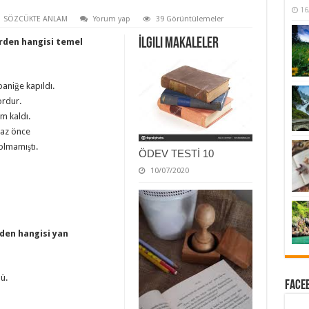
16
SÖZCÜKTE ANLAM
Yorum yap
39 Görüntülemeler
İlgili Makaleler
erden hangisi temel
aniğe kapıldı.
ordur.
ım kaldı.
 az önce
 olmamıştı.
ÖDEV TESTİ 10
10/07/2020
rden hangisi yan
ü.
Faceb