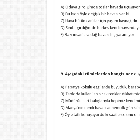
A) Odaya girdiğimde tozlar havada uçuşuyor
B) Bu kızın öyle değişik bir havası var ki !..
C) Hava bütün canlılar için yaşam kaynağıdır.
D) Sınıfa girdiğimde herkes kendi havsındayd
E) Bazı insanlara dağ havası hiç yaramıyor.
9. Aşağıdaki cümlelerden hangisinde
duy
A) Papatya kokulu ezgilerde büyüdük, berab
B) Tabloda kullanılan sıcak renkler dikkatimizi
C) Müdürün sert bakışlarıyla hepimiz kendimi
D) Alanya’nın nemli havası annemi ilk gün raha
E) Öyle tatlı konuşuyordu ki saatlerce onu di