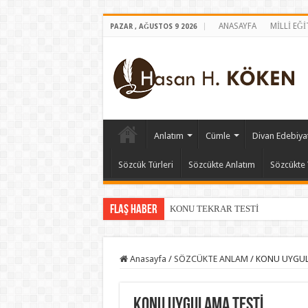
ANASAYFA
MİLLİ EĞ
PAZAR , AĞUSTOS 9 2026
Anlatım
Cümle
Divan Edebiyat
Sözcük Türleri
Sözcükte Anlatım
Sözcükte 
Flaş Haber
KONU TEKRAR TESTİ
Anasayfa
/
SÖZCÜKTE ANLAM
/
KONU UYGUL
KONU UYGULAMA TESTİ