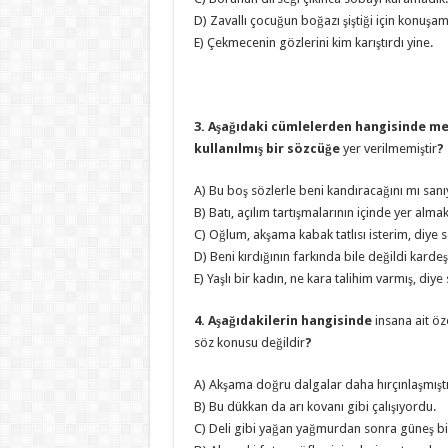
D) Zavallı çocuğun boğazı şiştiği için konuşa
E) Çekmecenin gözlerini kim karıştırdı yine.
3. Aşağıdaki cümlelerden hangisinde m
kullanılmış bir sözcüğe
yer verilmemiştir
?
A) Bu boş sözlerle beni kandıracağını mı san
B) Batı, açılım tartışmalarının içinde yer alma
C) Oğlum, akşama kabak tatlısı isterim, diye s
D) Beni kırdığının farkında bile değildi karde
E) Yaşlı bir kadın, ne kara talihim varmış, diy
4. Aşağıdakilerin hangisinde
insana ait öz
söz konusu değildir
?
A) Akşama doğru dalgalar daha hırçınlaşmıştı
B) Bu dükkan da arı kovanı gibi çalışıyordu.
C) Deli gibi yağan yağmurdan sonra güneş b