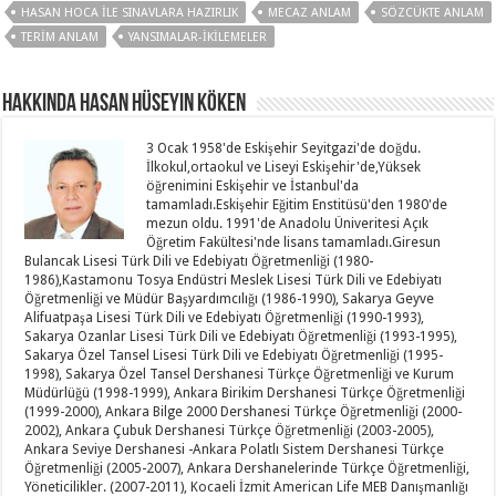
HASAN HOCA ILE SINAVLARA HAZIRLIK
MECAZ ANLAM
SÖZCÜKTE ANLAM
TERIM ANLAM
YANSIMALAR-İKILEMELER
Hakkında Hasan Hüseyin KÖKEN
3 Ocak 1958'de Eskişehir Seyitgazi'de doğdu.
İlkokul,ortaokul ve Liseyi Eskişehir'de,Yüksek
öğrenimini Eskişehir ve İstanbul'da
tamamladı.Eskişehir Eğitim Enstitüsü'den 1980'de
mezun oldu. 1991'de Anadolu Üniveritesi Açık
Öğretim Fakültesi'nde lisans tamamladı.Giresun
Bulancak Lisesi Türk Dili ve Edebiyatı Öğretmenliği (1980-
1986),Kastamonu Tosya Endüstri Meslek Lisesi Türk Dili ve Edebiyatı
Öğretmenliği ve Müdür Başyardımcılığı (1986-1990), Sakarya Geyve
Alifuatpaşa Lisesi Türk Dili ve Edebiyatı Öğretmenliği (1990-1993),
Sakarya Ozanlar Lisesi Türk Dili ve Edebiyatı Öğretmenliği (1993-1995),
Sakarya Özel Tansel Lisesi Türk Dili ve Edebiyatı Öğretmenliği (1995-
1998), Sakarya Özel Tansel Dershanesi Türkçe Öğretmenliği ve Kurum
Müdürlüğü (1998-1999), Ankara Birikim Dershanesi Türkçe Öğretmenliği
(1999-2000), Ankara Bilge 2000 Dershanesi Türkçe Öğretmenliği (2000-
2002), Ankara Çubuk Dershanesi Türkçe Öğretmenliği (2003-2005),
Ankara Seviye Dershanesi -Ankara Polatlı Sistem Dershanesi Türkçe
Öğretmenliği (2005-2007), Ankara Dershanelerinde Türkçe Öğretmenliği,
Yöneticilikler. (2007-2011), Kocaeli İzmit American Life MEB Danışmanlığı