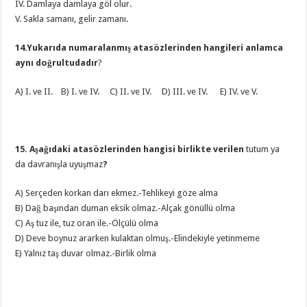
IV. Damlaya damlaya göl olur.
V. Sakla samanı, gelir zamanı.
14.Yukarıda numaralanmış atasözlerinden hangileri anlamca
aynı doğrultudadır
?
A) I. ve II. B) I. ve IV. C) II. ve IV. D) III. ve IV. E) IV. ve V.
15. Aşağıdaki atasözlerinden hangisi birlikte verilen
tutum ya
da davranışla uyuşmaz
?
A) Serçeden korkan darı ekmez.-Tehlikeyi göze alma
B) Dağ başından duman eksik olmaz.-Alçak gönüllü olma
C) Aş tuz ile, tuz oran ile.-Ölçülü olma
D) Deve boynuz ararken kulaktan olmuş.-Elindekiyle yetinmeme
E) Yalnız taş duvar olmaz.-Birlik olma