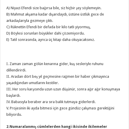
A) Niyazi Efendi size bağırsa bile, siz hiçbir şey söylemeyin.
B) Mahmut akşama kadar dışarıdaydı, üstüne üstlük gece de
arkadaşlarıyla gezmeye çıktı.
C) Rüknettin Efendi bir defada bir kilo tatlı yiyormuş,
D) Böylesi sorunları büyükler dahi çözemiyordu.
E) Tatil sonrasında, ayrıca üç kitap daha okuyacaksınız.
I. Zaman zaman gölün kenarına gider, kuş sesleriyle ruhunu
dillendirirdi.
II. Aradan dört beş yıl geçmesine rağmen bir haber çıkmayınca
yaşadığından umutlarını kestiler.
III. Her soru karşısında uzun uzun düşünür, sonra ağır ağır konuşmaya
başlardı.
IV. Babasıyla beraber ara sıra balık tutmaya giderlerdi.
V. Projesinin iki ayda bitmesi için gece gündüz çalışması gerektiğini
biliyordu.
2.Numaralanmış cümlelerden hangi ikisinde ikilemeler