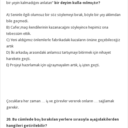
bir şeyin kalmadığını anlatan”
bir deyim kulla-nılmıştır?
A) Seninle ilgili olumsuz bir söz söylemeyi bırak, böyle bir şey aklımdan
bile geçmedi.
B) Cafer,maçı kendilerinin kazanacağını söyleyince hepimiz ona
tebessüm ettik.
C) Yeni aldığımız önlemlerle fabrikadaki kazaların önüne geçebileceğiz
artık
D) İki arkadaş arasındaki anlamsız tartışmayı bitirmek için nihayet
harekete geçti.
E) Projeyi hazırlamak için uğraşmayalım artık, iş işten geçti.
Çocuklara her zaman … iş ve görevler vererek onların … sağlamak
gerekir.
20. Bu cümlede boş bırakılan yerlere sırasıyla aşağıdakilerden
hangileri getirilebilir?