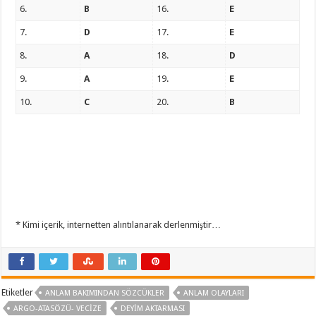
6.
B
16.
E
7.
D
17.
E
8.
A
18.
D
9.
A
19.
E
10.
C
20.
B
* Kimi içerik, internetten alıntılanarak derlenmiştir…
Etiketler
ANLAM BAKIMINDAN SÖZCÜKLER
ANLAM OLAYLARI
ARGO-ATASÖZÜ- VECIZE
DEYIM AKTARMASI