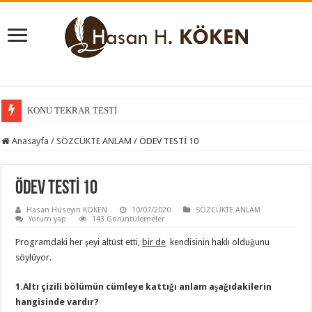
KONU TEKRAR TESTİ
KONU KAVRAMA TESTİ
Anasayfa
/
SÖZCÜKTE ANLAM
/
ÖDEV TESTİ 10
ÖDEV TESTİ 10
Hasan Hüseyin KÖKEN
10/07/2020
SÖZCÜKTE ANLAM
Yorum yap
143 Görüntülemeler
Programdaki her şeyi altüst etti,
bir de
kendisinin haklı olduğunu
söylüyor.
1.Altı çizili bölümün cümleye kattığı anlam aşağıdakilerin
hangisinde vardır?