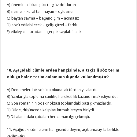
A) önemli – dikkat çekici – göz dolduran
B) nesnel – kural tanımayan – öylesine
C) baştan savma – beğendiğim – acımasız
D) sözü edilebilecek – gelişigüzel – farklı
E) etkileyici – sıradan – gerçek sayılabilecek
10. Aşağıdaki cümlelerden hangisinde, altı çizili söz terim
olduğu halde terim anlamının dışında kullanılmıştır?
A) Denemeleri bir solukta okunacak türden yazılardı.
B) Yazılarıyla topluma canlılık, hareketlilik kazandırmak istiyordu.
C) Son romanının odak noktası toplumdaki bazı çıkmazlardır.
D) Dilde, düşüncede kalıpları kırmak isteyen biriydi.
E) Dil alanındaki çabaları her zaman ilgi çekmişti.
11. Aşağıdaki cümlelerin hangisinde deyim, açıklamasıy-la birlikte
verilmiştir?