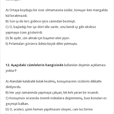
A) Ortaya koyduğu bir eser olmamasına üzülür, konuşur-ken mangalda
kül bırakmazdı.
B) Son işi de ters gidince iyice canından bezmişti.
C) O, başladığı her işe dört elle sarılır, onu kendi işi gibi eksiksiz
yapmaya özen gösterirdi.
D) İki aydır, izin almak için başımın etini yiyor.
E) Pırlantaları görünce âdeta küçük dilini yutmuştu.
12. Aşağıdaki cümlelerin hangisinde
kullanılan deyimin açıklaması
yoktur
?
A) Alandaki kalabalık kulak kesilmiş, konuşmacının sözlerini dikkatle
dinliyordu.
B) Her şeyi zamanında yapmaya çalışan, kılı kırk yaran bir insandı.
C) Konuşması sırasında önemli noktalara değinmemiş, bazı konuları es
geçmişti balkan.
D) O, aceleci, işinin hemen yapılmasını isteyen, canı tez birine