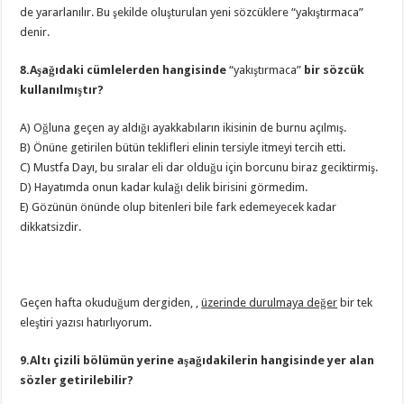
de yararlanılır. Bu şekilde oluşturulan yeni sözcüklere “yakıştırmaca”
denir.
8.Aşağıdaki cümlelerden hangisinde
“yakıştırmaca”
bir sözcük
kullanılmıştır?
A) Oğluna geçen ay aldığı ayakkabıların ikisinin de burnu açılmış.
B) Önüne getirilen bütün teklifleri elinin tersiyle itmeyi tercih etti.
C) Mustfa Dayı, bu sıralar eli dar olduğu için borcunu biraz geciktirmiş.
D) Hayatımda onun kadar kulağı delik birisini görmedim.
E) Gözünün önünde olup bitenleri bile fark edemeyecek kadar
dikkatsizdir.
Geçen hafta okuduğum dergiden, ,
üzerinde durulmaya değer
bir tek
eleştiri yazısı hatırlıyorum.
9.Altı çizili bölümün yerine aşağıdakilerin hangisinde yer alan
sözler getirilebilir?