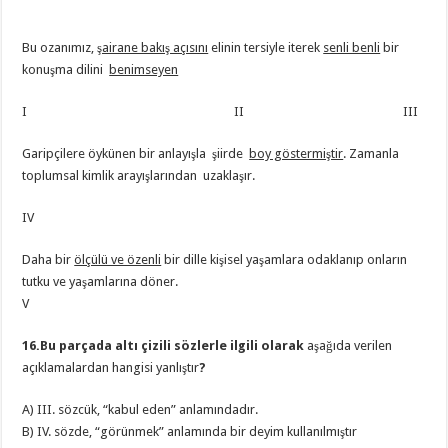
Bu ozanımız,
şairane bakış açısını
elinin tersiyle iterek
senli benli
bir
konuşma dilini
benimseyen
I II III
Garipçilere öykünen bir anlayışla şiirde
boy göstermiştir
. Zamanla
toplumsal kimlik arayışlarından uzaklaşır.
IV
Daha bir
ölçülü ve özenli
bir dille kişisel yaşamlara odaklanıp onların
tutku ve yaşamlarına döner.
V
16.Bu parçada altı çizili sözlerle ilgili olarak
aşağıda verilen
açıklamalardan hangisi yanlıştır
?
A) III. sözcük, “kabul eden” anlamındadır.
B) IV. sözde, “görünmek” anlamında bir deyim kullanılmıştır