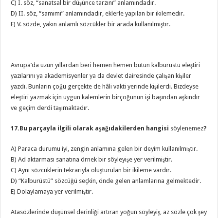
C) I. söz, “sanatsal bir düşünce tarzını” anlamındadır.
D) II. söz, “samimi” anlamındadır, eklerle yapılan bir ikilemedir.
E) V. sözde, yakın anlamlı sözcükler bir arada kullanılmıştır.
Avrupa’da uzun yıllardan beri hemen hemen bütün kalburüstü eleştiri
yazılarını ya akademisyenler ya da devlet dairesinde çalışan kişiler
yazdı. Bunların çoğu gerçekte de hâli vakti yerinde kişilerdi. Bizdeyse
eleştiri yazmak için uygun kalemlerin birçoğunun işi başından aşkındır
ve geçim derdi taşımaktadır.
17.Bu parçayla ilgili olarak aşağıdakilerden hangisi
söylenemez
?
A) Paraca durumu iyi, zengin anlamına gelen bir deyim kullanılmıştır.
B) Ad aktarması sanatına örnek bir söyleyişe yer verilmiştir.
C) Aynı sözcüklerin tekrarıyla oluşturulan bir ikileme vardır.
D) “Kalburüstü” sözcüğü seçkin, önde gelen anlamlarına gelmektedir.
E) Dolaylamaya yer verilmiştir.
Atasözlerinde düşünsel derinliği artıran yoğun söyleyiş, az sözle çok şey