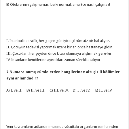
E) Ötekilerinin çalışmaması belki normal, ama Ece nasıl çalışmaz!
I. İstanbul’da trafik, her geçen gün iyice çözümsüz bir hal alıyor.
II. Çocuğun tedavisi yaptırmak üzere bir an önce hastaneye gidin.
III. Çocukları, her şeyden önce kitap okumaya alıştırmak gere-kir.
IV. İnsanların kendilerine ayırdıkları zaman sürekli azalıyor.
7.Numaralanmış cümlelerden hangilerinde altı çizili bölümler
aynı anlamdadır?
A) I. ve II. B) II. ve III. C) III. ve IV. D) I . ve IV. E) II. ve IV.
Yeni kavramların adlandırılmasında vücuttaki organların isimlerinden