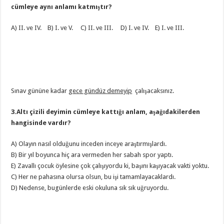
cümleye aynı anlamı katmıştır?
A) II. ve IV. B) I. ve V. C) II. ve III. D) I. ve IV. E) I. ve III.
Sınav gününe kadar
gece gündüz demeyip
çalışacaksınız.
3.Altı çizili deyimin cümleye kattığı anlam, aşağıdakilerden
hangisinde vardır?
A) Olayın nasıl olduğunu inceden inceye araştırmışlardı.
B) Bir yıl boyunca hiç ara vermeden her sabah spor yaptı.
E) Zavallı çocuk öylesine çok çalışıyordu ki, başını kaşıyacak vakti yoktu.
C) Her ne pahasına olursa olsun, bu işi tamamlayacaklardı.
D) Nedense, bugünlerde eski okuluna sık sık uğruyordu.