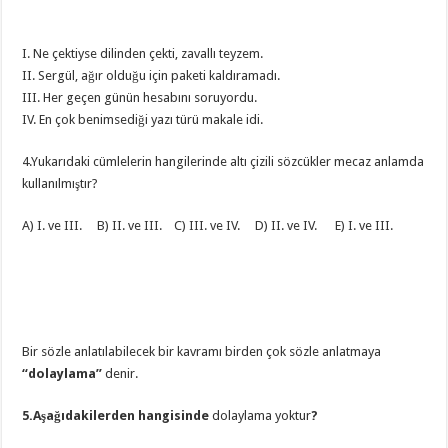
I. Ne çektiyse dilinden çekti, zavallı teyzem.
II. Sergül, ağır olduğu için paketi kaldıramadı.
III. Her geçen günün hesabını soruyordu.
IV. En çok benimsediği yazı türü makale idi.
4.Yukarıdaki cümlelerin hangilerinde altı çizili sözcükler mecaz anlamda
kullanılmıştır?
A) I. ve III. B) II. ve III. C) III. ve IV. D) II. ve IV. E) I. ve III.
Bir sözle anlatılabilecek bir kavramı birden çok sözle anlatmaya
“dolaylama”
denir.
5.Aşağıdakilerden hangisinde
dolaylama yoktur
?