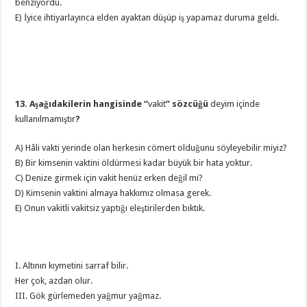
benziyordu.
E) İyice ihtiyarlayınca elden ayaktan düşüp iş yapamaz duruma geldi.
13. Aşağıdakilerin hangisinde
“
vakit
”
sözcüğü
deyim içinde
kullanılmamıştır
?
A) Hâli vakti yerinde olan herkesin cömert olduğunu söyleyebilir miyiz?
B) Bir kimsenin vaktini öldürmesi kadar büyük bir hata yoktur.
C) Denize girmek için vakit henüz erken değil mi?
D) Kimsenin vaktini almaya hakkımız olmasa gerek.
E) Onun vakitli vakitsiz yaptığı eleştirilerden bıktık.
I. Altının kıymetini sarraf bilir.
Her çok, azdan olur.
III. Gök gürlemeden yağmur yağmaz.