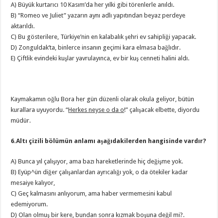
A) Büyük kurtarıcı 10 Kasım’da her yılki gibi törenlerle anıldı.
B) “Romeo ve Juliet” yazarın aynı adlı yapıtından beyaz perdeye
aktarıldı.
C) Bu gösterilere, Türkiye’nin en kalabalık şehri ev sahipliği yapacak.
D) Zonguldak’ta, binlerce insanın geçimi kara elmasa bağlıdır.
E) Çiftlik evindeki kuşlar yavrulayınca, ev bir kuş cenneti halini aldı.
Kaymakamın oğlu Bora her gün düzenli olarak okula geliyor, bütün
kurallara uyuyordu. “
Herkes neyse o da o
!” çalışacak elbette, diyordu
müdür.
6.Altı çizili bölümün anlamı aşağıdakilerden hangisinde vardır?
A) Bunca yıl çalışıyor, ama bazı hareketlerinde hiç değişme yok.
B) Eyüp^ün diğer çalışanlardan ayrıcalığı yok, o da ötekiler kadar
mesaiye kalıyor,
C) Geç kalmasını anlıyorum, ama haber vermemesini kabul
edemiyorum.
D) Olan olmuş bir kere, bundan sonra kızmak boşuna değil mi?.