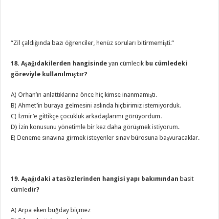
“Zil çaldığında bazı öğrenciler, henüz soruları bitirmemişti.”
18. Aşağıdakilerden hangisinde
yan cümlecik
bu cümledeki
göreviyle kullanılmıştır?
A) Orhan’ın anlattıklarına önce hiç kimse inanmamıştı.
B) Ahmet’in buraya gelmesini aslında hiçbirimiz istemiyorduk.
C) İzmir’e gittikçe çocukluk arkadaşlarımı görüyordum.
D) İzin konusunu yönetimle bir kez daha görüşmek istiyorum.
E) Deneme sınavına girmek isteyenler sınav bürosuna başvuracaklar.
19. Aşağıdaki atasözlerinden hangisi yapı bakımından
basit
cümle
dir?
A) Arpa eken buğday biçmez