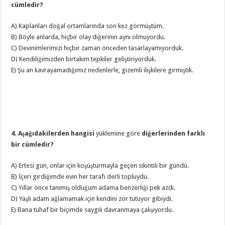
cümledir?
A) Kaplanları doğal ortamlarında son kez görmüştüm.
B) Böyle anlarda, hiçbir olay diğerinin aynı olmuyordu.
C) Devinimlerimizi hiçbir zaman önceden tasarlayamıyorduk.
D) Kendiliğimizden birtakım tepkiler geliştiriyorduk.
E) Şu an kavrayamadığımız nedenlerle, gizemli ilişkilere girmiştik.
4. Aşağıdakilerden hangisi
yüklemine göre
diğerlerinden farklı
bir cümledir?
A) Ertesi gün, onlar için koşuşturmayla geçen sıkıntılı bir gündü.
B) İçeri girdiğimde evin her tarafı derli topluydu.
C) Yıllar önce tanımış olduğum adama benzerliği pek azdı.
D) Yaşlı adam ağlamamak için kendini zor tutuyor gibiydi.
E) Bana tuhaf bir biçimde saygılı davranmaya çalışıyordu.