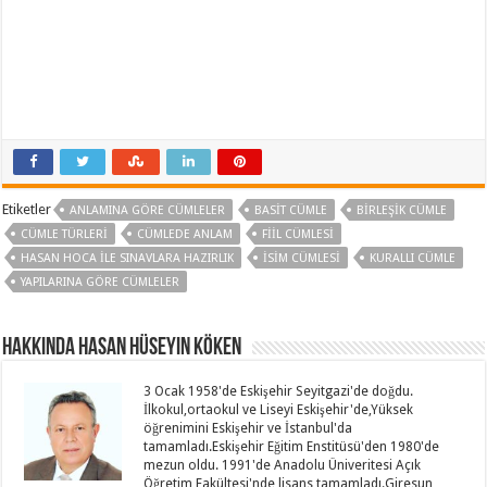
Etiketler
ANLAMINA GÖRE CÜMLELER
BASIT CÜMLE
BIRLEŞIK CÜMLE
CÜMLE TÜRLERI
CÜMLEDE ANLAM
FIIL CÜMLESI
HASAN HOCA ILE SINAVLARA HAZIRLIK
İSIM CÜMLESI
KURALLI CÜMLE
YAPILARINA GÖRE CÜMLELER
Hakkında Hasan Hüseyin KÖKEN
3 Ocak 1958'de Eskişehir Seyitgazi'de doğdu.
İlkokul,ortaokul ve Liseyi Eskişehir'de,Yüksek
öğrenimini Eskişehir ve İstanbul'da
tamamladı.Eskişehir Eğitim Enstitüsü'den 1980'de
mezun oldu. 1991'de Anadolu Üniveritesi Açık
Öğretim Fakültesi'nde lisans tamamladı.Giresun