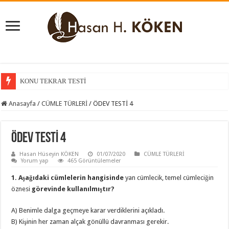
KONU TEKRAR TESTİ
Anasayfa
/
CÜMLE TÜRLERİ
/
ÖDEV TESTİ 4
ÖDEV TESTİ 4
Hasan Hüseyin KÖKEN
01/07/2020
CÜMLE TÜRLERİ
Yorum yap
465 Görüntülemeler
1. Aşağıdaki cümlelerin hangisinde
yan cümlecik, temel cümleciğin
öznesi
görevinde kullanılmıştır?
A) Benimle dalga geçmeye karar verdiklerini açıkladı.
B) Kişinin her zaman alçak gönüllü davranması gerekir.