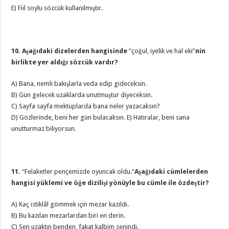
E) Fiil soylu sözcük kullanılmıştır.
10. Aşağıdaki dizelerden hangisinde
“çoğul, iyelik ve hal eki”
nin
birlikte yer aldığı sözcük vardır?
A) Bana, nemli bakışlarla veda edip gideceksin.
B) Gün gelecek uzaklarda unutmuştur diyeceksin.
C) Sayfa sayfa mektuplarda bana neler yazacaksın?
D) Gözlerinde, beni her gün bulacaksın. E) Hatıralar, beni sana
unutturmaz biliyorsun.
11.
“Felaketler pençemizde oyuncak oldu.”
Aşağıdaki cümlelerden
hangisi yüklemi ve öğe dizilişi yönüyle bu cümle ile özdeştir?
A) Kaç istiklâl gömmek için mezar kazıldı.
B) Bu kazılan mezarlardan biri en derin.
C) Sen uzaktın benden, fakat kalbim senindi.