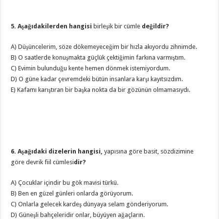
5. Aşağıdakilerden hangisi
birleşik bir cümle
değildir?
A) Düşüncelerim, söze dökemeyeceğim bir hızla akıyordu zihnimde.
B) O saatlerde konuşmakta güçlük çektiğimin farkına varmıştım.
C) Evimin bulunduğu kente hemen dönmek istemiyordum.
D) O güne kadar çevremdeki bütün insanlara karşı kayıtsızdım.
E) Kafamı karıştıran bir başka nokta da bir gözünün olmamasıydı.
6. Aşağıdaki dizelerin hangisi,
yapısına göre basit, sözdizimine
göre devrik fiil cümlesi
dir?
A) Çocuklar içindir bu gök mavisi türkü.
B) Ben en güzel günleri onlarda görüyorum.
C) Onlarla gelecek kardeş dünyaya selam gönderiyorum.
D) Güneşli bahçeleridir onlar, büyüyen ağaçların.