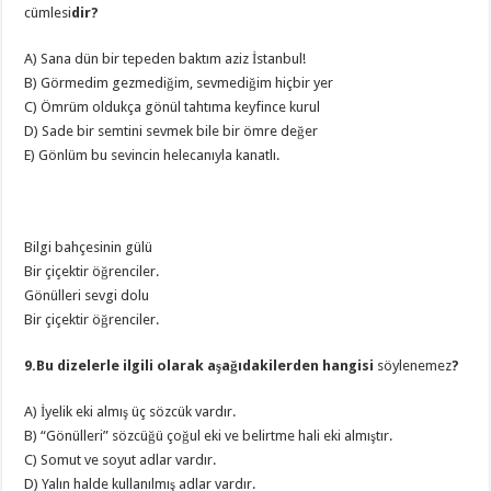
cümlesi
dir?
A) Sana dün bir tepeden baktım aziz İstanbul!
B) Görmedim gezmediğim, sevmediğim hiçbir yer
C) Ömrüm oldukça gönül tahtıma keyfince kurul
D) Sade bir semtini sevmek bile bir ömre değer
E) Gönlüm bu sevincin helecanıyla kanatlı.
Bilgi bahçesinin gülü
Bir çiçektir öğrenciler.
Gönülleri sevgi dolu
Bir çiçektir öğrenciler.
9.Bu dizelerle ilgili olarak aşağıdakilerden hangisi
söylenemez
?
A) İyelik eki almış üç sözcük vardır.
B) “Gönülleri” sözcüğü çoğul eki ve belirtme hali eki almıştır.
C) Somut ve soyut adlar vardır.
D) Yalın halde kullanılmış adlar vardır.