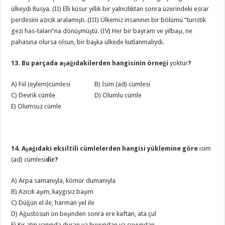
ülkeydi Rusya. (II) Elli küsur yıllık bir yalnızlıktan sonra üzerindeki esrar
perdesini azıcık aralamıştı. (III) Ülkemiz insanının bir bölümü “turistik
gezi has-taları”na dönüşmüştü. (IV) Her bir bayram ve yılbaşı, ne
pahasına olursa olsun, bir başka ülkede kutlanmalıydı.
13. Bu parçada aşağıdakilerden hangisinin örneği
yoktur
?
A) Fiil (eylem)cümlesi B) İsim (ad) cümlesi
C) Devrik cümle D) Olumlu cümle
E) Olumsuz cümle
14. Aşağıdaki eksiltili cümlelerden hangisi yüklemine göre
isim
(ad) cümlesi
dir?
A) Arpa samanıyla, kömür dumanıyla
B) Azıcık aşım, kaygısız başım
C) Düğün el ile, harman yel ile
D) Ağustosun on beşinden sonra ere kaftan, ata çul
E) Kır atın yanında duran ya huyundan ya suyundan