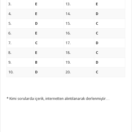
3.
E
13.
E
4.
E
14.
D
5.
D
15.
C
6.
E
16.
C
7.
C
17.
D
8.
E
18.
C
9.
B
19.
D
10.
D
20.
C
* Kimi sorularda içerik, internetten alıntılanarak derlenmiştir…