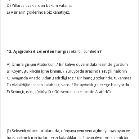
D) Yıllarca uzaklardan baktım vatana.
E) Asırların göklerinde biz kanatlıyız.
12. Aşağıdaki dizelerden hangisi
eksiltili cümle
dir?
A) İzmir’e girişini Atatürk’ün, / Bir kahve duvarındaki resimde gördüm
B) Koymuştu kılıcını içine kınının, / Yürüyordu arasında sevgili halkının
C) Ayağında Anadolu’dan getirdiği toz / Bir inanç gözlerinde, tükenmez
D) Alabildiğine insan kalabalığı vardı / Bir aydınlık geleceğe bakıyordu
E) Sevinçti, ışıktı, türküydü / Görseydiniz o resimde Atatürk’ü
(I) Seksenli yılların ortalarında, dünyaya yeni yeni açılmaya başlayan ve
turist çekmek için turlara gezi kolaylıkları sağlayan ilginç ve gizemli bir