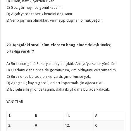
B) Diken, battığı yerden çıkar
C) Göz görmeyince gönül katlanır
D) Alçak yerde tepecik kendini dağ sanır
E) Verip pişman olmaktan, vermeyip düşman olmak yeğdir
20. Aşağıdaki sıralı cümlelerden hangisinde
dolaylı tümleç
ortaklığı
vardır?
A) Bir bahar günü Sakarya’dan yola çıktık, Arifiye’ye kadar yürüdük.
B) O adamı daha önce de görmüştüm, kim olduğunu çıkaramadım.
C) Biraz önce burada on kişi vardı, şimdi kimse yok.
D) Ağaçta üç kayısı gördü, onları koparmak için ağaca çıktı.
E) Bu şehre iki yıl önce taşındı, daha iki yıl daha burada kalacak.
YANITLAR
1.
B
11.
A
2.
A
12.
C