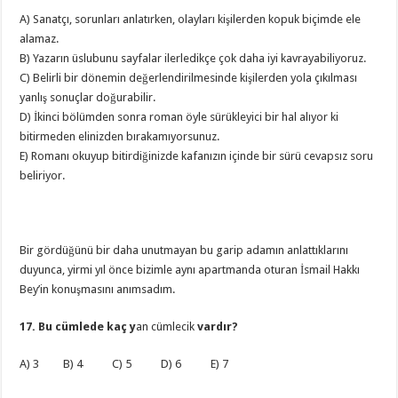
A) Sanatçı, sorunları anlatırken, olayları kişilerden kopuk biçimde ele
alamaz.
B) Yazarın üslubunu sayfalar ilerledikçe çok daha iyi kavrayabiliyoruz.
C) Belirli bir dönemin değerlendirilmesinde kişilerden yola çıkılması
yanlış sonuçlar doğurabilir.
D) İkinci bölümden sonra roman öyle sürükleyici bir hal alıyor ki
bitirmeden elinizden bırakamıyorsunuz.
E) Romanı okuyup bitirdiğinizde kafanızın içinde bir sürü cevapsız soru
beliriyor.
Bir gördüğünü bir daha unutmayan bu garip adamın anlattıklarını
duyunca, yirmi yıl önce bizimle aynı apartmanda oturan İsmail Hakkı
Bey’in konuşmasını anımsadım.
17. Bu cümlede kaç y
an cümlecik
vardır?
A) 3 B) 4 C) 5 D) 6 E) 7