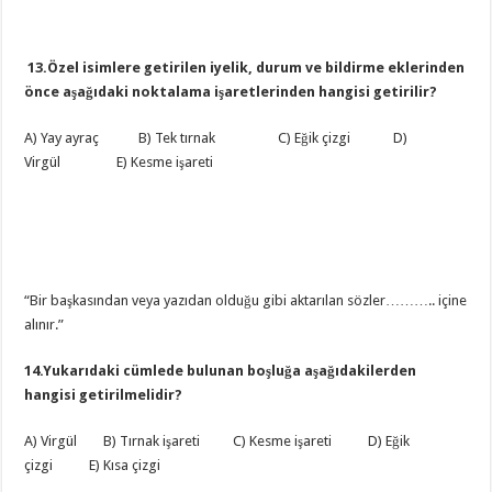
13.Özel isimlere getirilen iyelik, durum ve bildirme eklerinden
önce aşağıdaki noktalama işaretlerinden hangisi getirilir?
A) Yay ayraç B) Tek tırnak C) Eğik çizgi D)
Virgül E) Kesme işareti
“Bir başkasından veya yazıdan olduğu gibi aktarılan sözler……….. içine
alınır.”
14.Yukarıdaki cümlede bulunan boşluğa aşağıdakilerden
hangisi getirilmelidir?
A) Virgül B) Tırnak işareti C) Kesme işareti D) Eğik
çizgi E) Kısa çizgi