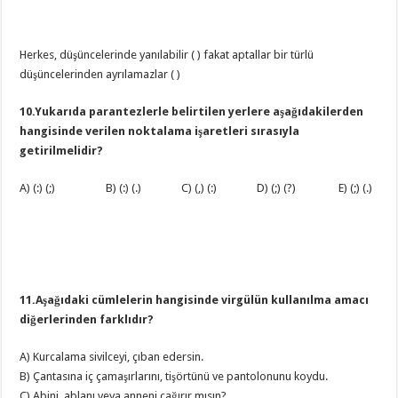
Herkes, düşüncelerinde yanılabilir ( ) fakat aptallar bir türlü
düşüncelerinden ayrılamazlar ( )
10.Yukarıda parantezlerle belirtilen yerlere aşağıdakilerden
hangisinde verilen noktalama işaretleri sırasıyla
getirilmelidir?
A) (:) (;) B) (:) (.) C) (,) (:) D) (;) (?) E) (;) (.)
11.Aşağıdaki cümlelerin hangisinde virgülün kullanılma amacı
diğerlerinden farklıdır?
A) Kurcalama sivilceyi, çıban edersin.
B) Çantasına iç çamaşırlarını, tişörtünü ve pantolonunu koydu.
C) Abini, ablanı veya anneni çağırır mısın?