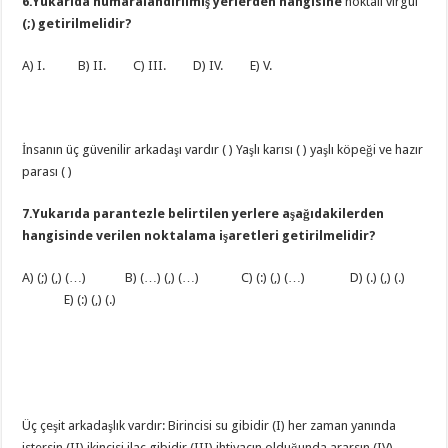
6.Yukarıda numaralandırılmış yerlerden hangisine
noktalı virgül
(;) getirilmelidir?
A) I. B) II. C) III. D) IV. E) V.
İnsanın üç güvenilir arkadaşı vardır ( ) Yaşlı karısı ( ) yaşlı köpeği ve hazır
parası ( )
7.Yukarıda parantezle belirtilen yerlere aşağıdakilerden
hangisinde verilen noktalama işaretleri getirilmelidir?
A) (;) (,) (…) B) (…) (,) (…) C) (:) (,) (…) D) (.) (,) (.)
E) (:) (,) (.)
Üç çeşit arkadaşlık vardır: Birincisi su gibidir (I) her zaman yanında
istersin (II) ikincisi ilaç gibidir (III) ihtiyacın olduğunda ararsın (IV)