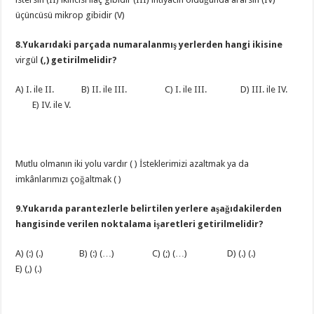
üçüncüsü mikrop gibidir (V)
8.Yukarıdaki parçada numaralanmış yerlerden hangi ikisine
virgül
(,) getirilmelidir?
A) I. ile II. B) II. ile III. C) I. ile III. D) III. ile IV.
E) IV. ile V.
Mutlu olmanın iki yolu vardır ( ) İsteklerimizi azaltmak ya da
imkânlarımızı çoğaltmak ( )
9.Yukarıda parantezlerle belirtilen yerlere aşağıdakilerden
hangisinde verilen noktalama işaretleri getirilmelidir?
A) (:) (.) B) (:) (…) C) (;) (…) D) (.) (.)
E) (,) (.)