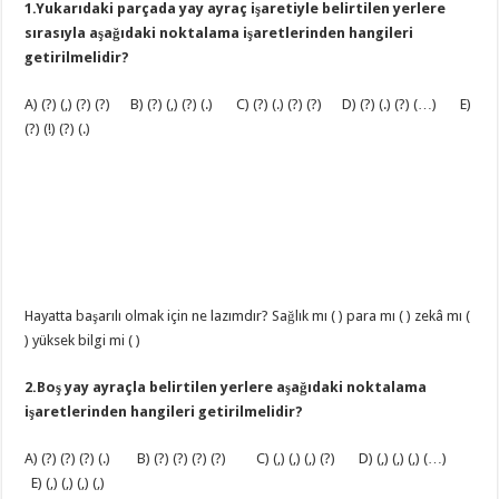
1.Yukarıdaki parçada yay ayraç işaretiyle belirtilen yerlere
sırasıyla aşağıdaki noktalama işaretlerinden hangileri
getirilmelidir?
A) (?) (,) (?) (?) B) (?) (,) (?) (.) C) (?) (.) (?) (?) D) (?) (.) (?) (…) E)
(?) (!) (?) (.)
Hayatta başarılı olmak için ne lazımdır? Sağlık mı ( ) para mı ( ) zekâ mı (
) yüksek bilgi mi ( )
2.Boş yay ayraçla belirtilen yerlere aşağıdaki noktalama
işaretlerinden hangileri getirilmelidir?
A) (?) (?) (?) (.) B) (?) (?) (?) (?) C) (,) (,) (,) (?) D) (,) (,) (,) (…)
E) (,) (,) (,) (,)