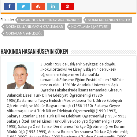
Etiketler
HASAN HOCA ILE SINAVLARA HAZIRLIK
NOKTA KULLANILAN YERLER
NOKTA KULLANILMAYAN KISALTMALAR
NOKTALAMA IŞARETLERI
NOKTALAMA YANLIŞLIĞI
Hakkında Hasan Hüseyin KÖKEN
3 Ocak 1958'de Eskişehir Seyitgazi'de doğdu.
İlkokul,ortaokul ve Liseyi Eskişehir'de,Yüksek
öğrenimini Eskişehir ve İstanbul'da
tamamladı.Eskişehir Eğitim Enstitüsü'den 1980'de
mezun oldu. 1991'de Anadolu Üniveritesi Açık
Öğretim Fakültesi'nde lisans tamamladı.Giresun
Bulancak Lisesi Türk Dili ve Edebiyatı Öğretmenliği (1980-
1986),Kastamonu Tosya Endüstri Meslek Lisesi Türk Dili ve Edebiyatı
Öğretmenliği ve Müdür Başyardımcılığı (1986-1990), Sakarya Geyve
Alifuatpaşa Lisesi Türk Dili ve Edebiyatı Öğretmenliği (1990-1993),
Sakarya Ozanlar Lisesi Türk Dili ve Edebiyatı Öğretmenliği (1993-1995),
Sakarya Özel Tansel Lisesi Türk Dili ve Edebiyatı Öğretmenliği (1995-
1998), Sakarya Özel Tansel Dershanesi Türkçe Öğretmenliği ve Kurum
Müdürlüğü (1998-1999), Ankara Birikim Dershanesi Türkçe Öğretmenliği
(1999-2000), Ankara Bilge 2000 Dershanesi Türkçe Öğretmenliği (2000-