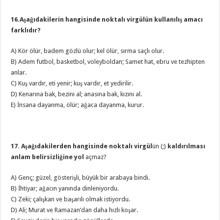
16.Aşağıdakilerin hangisinde noktalı virgülün kullanılış amacı
farklıdır?
A) Kör ölür, badem gözlü olur; kel ölür, sırma saçlı olur.
B) Adem futbol, basketbol, voleyboldan; Samet hat, ebru ve tezhipten
anlar.
C) Kuş vardır, eti yenir; kuş vardır, et yedirilir.
D) Kenarına bak, bezini al; anasına bak, kızını al.
E) İnsana dayanma, ölür; ağaca dayanma, kurur.
17. Aşağıdakilerden hangisinde noktalı virgül
ün (;)
kaldırılması
anlam belirsizliğine yol
açmaz?
A) Genç; güzel, gösterişli, büyük bir arabaya bindi.
B) İhtiyar; ağacın yanında dinleniyordu.
C) Zeki; çalışkan ve başarılı olmak istiyordu.
D) Ali; Murat ve Ramazan’dan daha hızlı koşar.