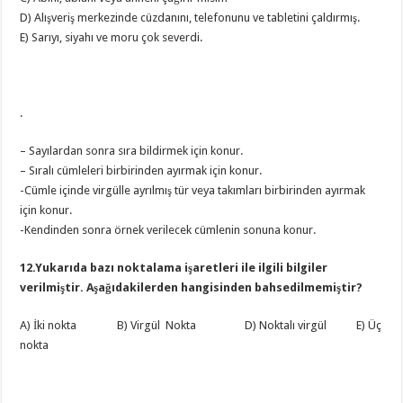
D) Alışveriş merkezinde cüzdanını, telefonunu ve tabletini çaldırmış.
E) Sarıyı, siyahı ve moru çok severdi.
.
– Sayılardan sonra sıra bildirmek için konur.
– Sıralı cümleleri birbirinden ayırmak için konur.
-Cümle içinde virgülle ayrılmış tür veya takımları birbirinden ayırmak
için konur.
-Kendinden sonra örnek verilecek cümlenin sonuna konur.
12.Yukarıda bazı noktalama işaretleri ile ilgili bilgiler
verilmiştir. Aşağıdakilerden hangisinden bahsedilmemiştir?
A) İki nokta B) Virgül Nokta D) Noktalı virgül E) Üç
nokta