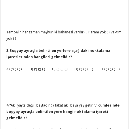
Tembelin her zaman meşhur iki bahanesi vardır ( ) Param yok ( ) Vaktim
yok ( )
3.Boş yay ayraçla belirtilen yerlere aşağıdaki noktalama
işaretlerinden hangileri gelmelidir?
A) (:) (.) (.) B) (:) (;) (.) C) (:) (,) (.) D) (:) (.) (…) E) (.) (,) (…)
4.
“Akıl yaşta değil, baştadır ( ) fakat aklı başa yaş getirir.”
cümlesinde
boş yay ayraçla belirtilen yere hangi noktalama işareti
gelmelidir?