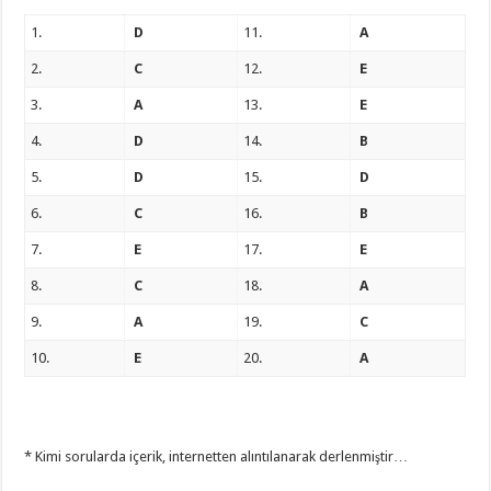
1.
D
11.
A
2.
C
12.
E
3.
A
13.
E
4.
D
14.
B
5.
D
15.
D
6.
C
16.
B
7.
E
17.
E
8.
C
18.
A
9.
A
19.
C
10.
E
20.
A
* Kimi sorularda içerik, internetten alıntılanarak derlenmiştir…