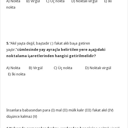
A) Nokta B) Virgül C) Üç nokta D) Noktalı virgül E) İki
nokta
5.
“Akıl yaşta değil, baştadır ( ) fakat aklı başa getiren
yaştır.”
cümlesinde yay ayraçla belirtilen yere aşağıdaki
noktalama işaretlerinden hangisi getirilmelidir?
A) Nokta B) Virgül C) Üç nokta D) Noktalı virgül
E) İki nokta
İnsanlara babasından para (I) mal (II) mülk kalır (III) fakat akıl (IV)
düşünce kalmaz (V)