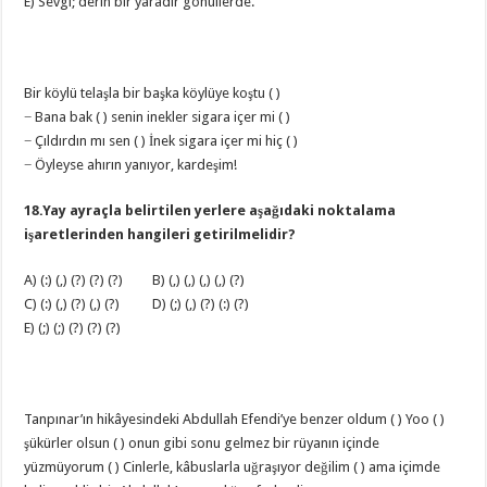
E) Sevgi; derin bir yaradır gönüllerde.
Bir köylü telaşla bir başka köylüye koştu ( )
− Bana bak ( ) senin inekler sigara içer mi ( )
− Çıldırdın mı sen ( ) İnek sigara içer mi hiç ( )
− Öyleyse ahırın yanıyor, kardeşim!
18.Yay ayraçla belirtilen yerlere aşağıdaki noktalama
işaretlerinden hangileri getirilmelidir?
A) (:) (,) (?) (?) (?) B) (,) (,) (,) (,) (?)
C) (:) (,) (?) (,) (?) D) (;) (,) (?) (:) (?)
E) (;) (;) (?) (?) (?)
Tanpınar’ın hikâyesindeki Abdullah Efendi’ye benzer oldum ( ) Yoo ( )
şükürler olsun ( ) onun gibi sonu gelmez bir rüyanın içinde
yüzmüyorum ( ) Cinlerle, kâbuslarla uğraşıyor değilim ( ) ama içimde