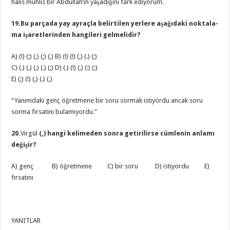
halis muhlis bir Abdullah’ın yaşadığını fark ediyorum.
19.Bu parçada yay ayraçla belirtilen yerlere aşağıdaki noktala-
ma işaretlerinden hangileri gelmelidir?
A) (!) (;) (,) (;) (,) B) (!) (!) (,) (.) (;)
C) (.) (,) (,) (.) (;) D) (.) (!) (,) (:) (;)
E) (;) (!) (,) (.) (,)
“Yanımdaki genç öğretmene bir soru sormak istiyordu ancak soru
sorma fırsatını bulamıyordu.”
20.
Virgül
(,) hangi kelimeden sonra getirilirse cümlenin anlamı
değişir?
A) genç B) öğretmene C) bir soru D) istiyordu E)
fırsatını
YANITLAR