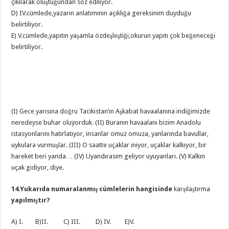
çıkılarak oluştuğundan söz ediliyor.
D) IV.cümlede,yazarın anlatımının açıklığa gereksinim duyduğu
belirtiliyor.
E) V.cümlede,yapıtın yaşamla özdeşleştiği,okurun yapıtı çok beğeneceği
belirtiliyor.
(I) Gece yarısına doğru Tacikistan’ın Aşkabat havaalanına indiğimizde
neredeyse buhar oluyorduk. (II) Buranın havaalanı bizim Anadolu
istasyonlarını hatırlatıyor, insanlar omuz omuza, yanlarında bavullar,
uykulara vurmuşlar. (III) O saatte uçaklar iniyor, uçaklar kalkıyor, bir
hareket beri yanda… (IV) Uyandırasım geliyor uyuyanları. (V) Kalkın
uçak gidiyor, diye.
14.Yukarıda numaralanmış cümlelerin hangisinde
karşılaştırma
yapılmıştır?
A) I. B)II. C) III. D) IV. E)V.