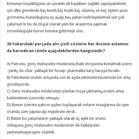
Konunun büyüklüğünü ve içindeki alt başlıkları sağlıklı saptayabilmek
için ülke genelinde kaç kentli,kaç köylü kaç okumuş ve kaç eğitim yüzü
görmemiş bulunduğunu üç aşağı beş yukarı belirleyebilmek için çok
çalışmıştı ki bu da doğal olarak yeni bir araştırma yapmak
zorunluluğuyla burun buruna getirmişti onu.
20.Yukarıdaki parçada altı çizili sözlerin her ikisinin anlamını
da barındıran cümle aşağıdakilerden hangisindir?
A) Patronu, genç muhasebe müdürünü,ihale dosyasına konulmak üzere
-yanlış da olsa- yaklaşık bir hesap çıkarmakla karşı karşıya bıraktı.
B) Fabrikanın üretim artışında,son iki ayda,tahminlerinüzerinde bir artış
görülüyordu.
C) Genç muhasebe müdürünün planları boşa çıkmamış,üretim artışı
beklenilenin üzerinde olmuştu.
D) Bunun üzerine patron işçileri toplayarak onların maaşlarına da aynı
oranda zam yapılacağı müjdesini verdi.
E) Bütün bu çalışmaların yaklaşık olarak üç aylık bir ürünü
olduğunu,genç muhasebe müdürünün de katkılarının
yadsınamayacağını söyledi.