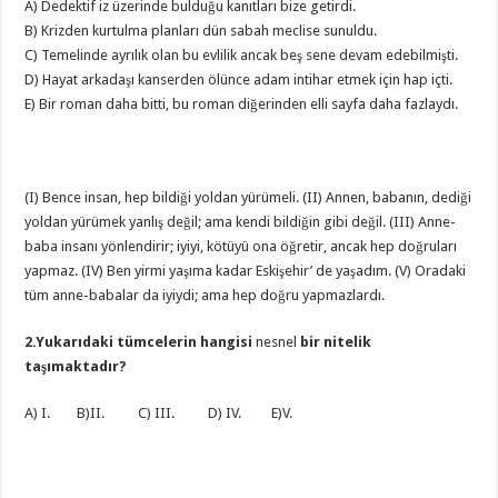
A) Dedektif iz üzerinde bulduğu kanıtları bize getirdi.
B) Krizden kurtulma planları dün sabah meclise sunuldu.
C) Temelinde ayrılık olan bu evlilik ancak beş sene devam edebilmişti.
D) Hayat arkadaşı kanserden ölünce adam intihar etmek için hap içti.
E) Bir roman daha bitti, bu roman diğerinden elli sayfa daha fazlaydı.
(I) Bence insan, hep bildiği yoldan yürümeli. (II) Annen, babanın, dediği
yoldan yürümek yanlış değil; ama kendi bildiğin gibi değil. (III) Anne-
baba insanı yönlendirir; iyiyi, kötüyü ona öğretir, ancak hep doğruları
yapmaz. (IV) Ben yirmi yaşıma kadar Eskişehir’ de yaşadım. (V) Oradaki
tüm anne-babalar da iyiydi; ama hep doğru yapmazlardı.
2.Yukarıdaki tümcelerin hangisi
nesnel
bir nitelik
taşımaktadır?
A) I. B)II. C) III. D) IV. E)V.