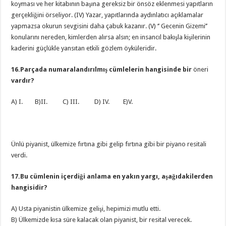
koyması ve her kitabının başına gereksiz bir önsöz eklenmesi yapıtların
gerçekliğini örseliyor. (IV) Yazar, yapıtlarında aydınlatıcı açıklamalar
yapmazsa okurun sevgisini daha çabuk kazanır. (V) ‘’ Gecenin Gizemi’’
konularını nereden, kimlerden alırsa alsın; en insancıl bakışla kişilerinin
kaderini güçlükle yansıtan etkili gözlem öyküleridir.
16.Parçada numaralandırılmış cümlelerin hangisinde bir
öneri
vardır?
A) I. B)II. C) III. D) IV. E)V.
Ünlü piyanist, ülkemize fırtına gibi gelip fırtına gibi bir piyano resitali
verdi.
17.Bu cümlenin içerdiği anlama en yakın yargı, aşağıdakilerden
hangisidir?
A) Usta piyanistin ülkemize gelişi, hepimizi mutlu etti.
B) Ülkemizde kısa süre kalacak olan piyanist, bir resital verecek.