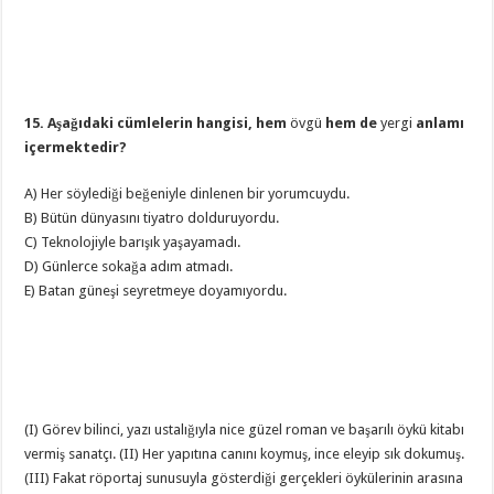
15. Aşağıdaki cümlelerin hangisi, hem
övgü
hem de
yergi
anlamı
içermektedir?
A) Her söylediği beğeniyle dinlenen bir yorumcuydu.
B) Bütün dünyasını tiyatro dolduruyordu.
C) Teknolojiyle barışık yaşayamadı.
D) Günlerce sokağa adım atmadı.
E) Batan güneşi seyretmeye doyamıyordu.
(I) Görev bilinci, yazı ustalığıyla nice güzel roman ve başarılı öykü kitabı
vermiş sanatçı. (II) Her yapıtına canını koymuş, ince eleyip sık dokumuş.
(III) Fakat röportaj sunusuyla gösterdiği gerçekleri öykülerinin arasına