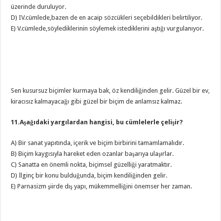
üzerinde duruluyor.
D) IV.cümlede,bazen de en acaip sözcükleri seçebildikleri belirtiliyor.
E) V.cümlede,söylediklerinin söylemek istediklerini aştığı vurgulanıyor.
Sen kusursuz biçimler kurmaya bak, öz kendiliğinden gelir. Güzel bir ev,
kiracısız kalmayacağı gibi güzel bir biçim de anlamsız kalmaz.
11.Aşağıdaki yargılardan hangisi, bu cümlelerle çelişir?
A) Bir sanat yapıtında, içerik ve biçim birbirini tamamlamalıdır.
B) Biçim kaygısıyla hareket eden ozanlar başarıya ulaşırlar.
C) Sanatta en önemli nokta, biçimsel güzelliği yaratmaktır.
D) İlginç bir konu bulduğunda, biçim kendiliğinden gelir.
E) Parnasizm şiirde dış yapı, mükemmelliğini önemser her zaman.