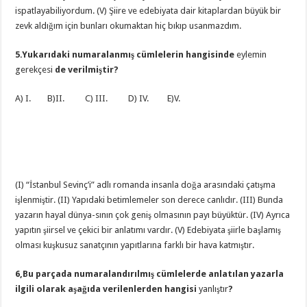
ispatlayabiliyordum. (V) Şiire ve edebiyata dair kitaplardan büyük bir
zevk aldığım için bunları okumaktan hiç bıkıp usanmazdım.
5.Yukarıdaki numaralanmış cümlelerin hangisinde
eylemin
gerekçesi
de verilmiştir?
A) I. B)II. C) III. D) IV. E)V.
(I) “İstanbul Sevinç’i” adlı romanda insanla doğa arasındaki çatışma
işlenmiştir. (II) Yapıdaki betimlemeler son derece canlıdır. (III) Bunda
yazarın hayal dünya-sının çok geniş olmasının payı büyüktür. (IV) Ayrıca
yapıtın şiirsel ve çekici bir anlatımı vardır. (V) Edebiyata şiirle başlamış
olması kuşkusuz sanatçının yapıtlarına farklı bir hava katmıştır.
6,Bu parçada numaralandırılmış cümlelerde anlatılan yazarla
ilgili olarak aşağıda verilenlerden hangisi
yanlıştır
?