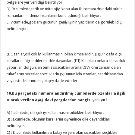
belgelere yer verildiği belirtiliyor.
D) IV.cümlede,tarih ve mitolojiyi konu alan iki romanı dışındaki bütün
romanlarının deniz insanlarını konu edindiği belirtiliyor.
E) V.cümlede,gözlem gücünün genişliğinin yapıtların da görülebildiği
belirtilmiştir.
(I)Ozanlar,dili çok iyi kullanmasını bilen kimselerdir. (II)Bir defa ölçü
kurallarını öğrendiler mi dile dayanılar. (III) Kulakları onlara kılavuzluk
yapar, en dolgun, en temiz sözcükleri ararlar.(IV) Kimi zaman da en
tuhaflarını seçerler sözcüklerin.(V)Bunun için ozanlar, sandıklarından
veya istediklerinden çok şey ifade ederler.
10.Bu parçadaki numaralandırılmış cümlelerde ozanlarla ilgili
olarak verilen aşağıdaki yargılardan hangisi
yanlıştır
?
A) I.cümlede, dili çok iyi kullanmasını bildikleri belirtiliyor.
B) II.cümlede, ölçünün kurallarını öğrenince dile dayandıkları
belirtiliyor.
C) III.cümlede,kullanılması kolay ve yeni olan sözcükleri seçtikleri