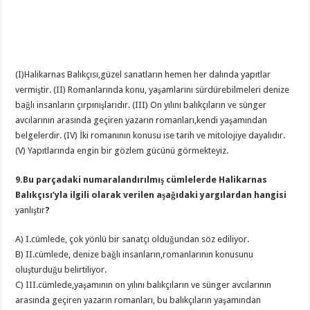
(I)Halikarnas Balıkçısı,güzel sanatların hemen her dalında yapıtlar
vermiştir. (II) Romanlarında konu, yaşamlarını sürdürebilmeleri denize
bağlı insanların çırpınışlarıdır. (III) On yılını balıkçıların ve sünger
avcılarının arasında geçiren yazarın romanları,kendi yaşamından
belgelerdir. (IV) İki romanının konusu ise tarih ve mitolojiye dayalıdır.
(V) Yapıtlarında engin bir gözlem gücünü görmekteyiz.
9.Bu parçadaki numaralandırılmış cümlelerde Halikarnas
Balıkçısı’yla ilgili olarak verilen aşağıdaki yargılardan hangisi
yanlıştır
?
A) I.cümlede, çok yönlü bir sanatçı olduğundan söz ediliyor.
B) II.cümlede, denize bağlı insanların,romanlarının konusunu
oluşturduğu belirtiliyor.
C) III.cümlede,yaşamının on yılını balıkçıların ve sünger avcılarının
arasında geçiren yazarın romanları, bu balıkçıların yaşamından