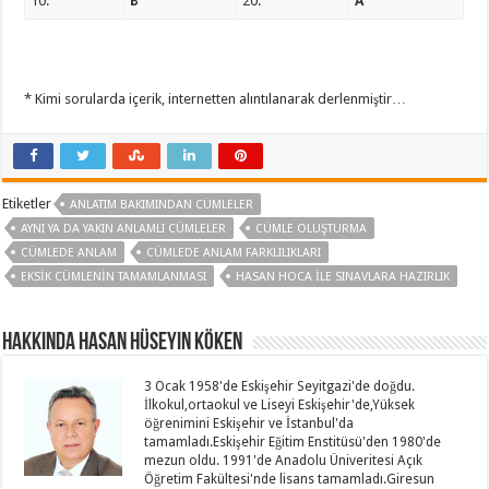
10.
B
20.
A
* Kimi sorularda içerik, internetten alıntılanarak derlenmiştir…
Etiketler
ANLATIM BAKIMINDAN CÜMLELER
AYNI YA DA YAKIN ANLAMLI CÜMLELER
CÜMLE OLUŞTURMA
CÜMLEDE ANLAM
CÜMLEDE ANLAM FARKLILIKLARI
EKSIK CÜMLENIN TAMAMLANMASI
HASAN HOCA ILE SINAVLARA HAZIRLIK
Hakkında Hasan Hüseyin KÖKEN
3 Ocak 1958'de Eskişehir Seyitgazi'de doğdu.
İlkokul,ortaokul ve Liseyi Eskişehir'de,Yüksek
öğrenimini Eskişehir ve İstanbul'da
tamamladı.Eskişehir Eğitim Enstitüsü'den 1980'de
mezun oldu. 1991'de Anadolu Üniveritesi Açık
Öğretim Fakültesi'nde lisans tamamladı.Giresun