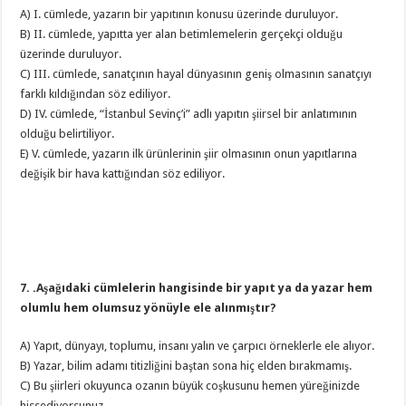
A) I. cümlede, yazarın bir yapıtının konusu üzerinde duruluyor.
B) II. cümlede, yapıtta yer alan betimlemelerin gerçekçi olduğu
üzerinde duruluyor.
C) III. cümlede, sanatçının hayal dünyasının geniş olmasının sanatçıyı
farklı kıldığından söz ediliyor.
D) IV. cümlede, “İstanbul Sevinç’i” adlı yapıtın şiirsel bir anlatımının
olduğu belirtiliyor.
E) V. cümlede, yazarın ilk ürünlerinin şiir olmasının onun yapıtlarına
değişik bir hava kattığından söz ediliyor.
7. .Aşağıdaki cümlelerin hangisinde bir yapıt ya da yazar hem
olumlu hem olumsuz yönüyle ele alınmıştır?
A) Yapıt, dünyayı, toplumu, insanı yalın ve çarpıcı örneklerle ele alıyor.
B) Yazar, bilim adamı titizliğini baştan sona hiç elden bırakmamış.
C) Bu şiirleri okuyunca ozanın büyük coşkusunu hemen yüreğinizde
hissediyorsunuz.