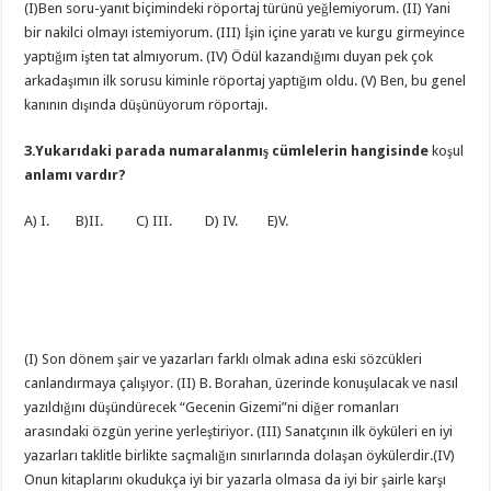
(I)Ben soru-yanıt biçimindeki röportaj türünü yeğlemiyorum. (II) Yani
bir nakilci olmayı istemiyorum. (III) İşin içine yaratı ve kurgu girmeyince
yaptığım işten tat almıyorum. (IV) Ödül kazandığımı duyan pek çok
arkadaşımın ilk sorusu kiminle röportaj yaptığım oldu. (V) Ben, bu genel
kanının dışında düşünüyorum röportajı.
3.Yukarıdaki parada numaralanmış cümlelerin hangisinde
koşul
anlamı vardır?
A) I. B)II. C) III. D) IV. E)V.
(I) Son dönem şair ve yazarları farklı olmak adına eski sözcükleri
canlandırmaya çalışıyor. (II) B. Borahan, üzerinde konuşulacak ve nasıl
yazıldığını düşündürecek “Gecenin Gizemi”ni diğer romanları
arasındaki özgün yerine yerleştiriyor. (III) Sanatçının ilk öyküleri en iyi
yazarları taklitle birlikte saçmalığın sınırlarında dolaşan öykülerdir.(IV)
Onun kitaplarını okudukça iyi bir yazarla olmasa da iyi bir şairle karşı