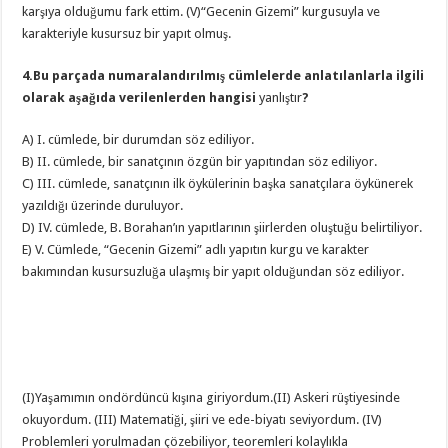
karşıya olduğumu fark ettim. (V)“Gecenin Gizemi” kurgusuyla ve
karakteriyle kusursuz bir yapıt olmuş.
4.Bu parçada numaralandırılmış cümlelerde anlatılanlarla ilgili
olarak aşağıda verilenlerden hangisi
yanlıştır
?
A) I. cümlede, bir durumdan söz ediliyor.
B) II. cümlede, bir sanatçının özgün bir yapıtından söz ediliyor.
C) III. cümlede, sanatçının ilk öykülerinin başka sanatçılara öykünerek
yazıldığı üzerinde duruluyor.
D) IV. cümlede, B. Borahan’ın yapıtlarının şiirlerden oluştuğu belirtiliyor.
E) V. Cümlede, “Gecenin Gizemi” adlı yapıtın kurgu ve karakter
bakımından kusursuzluğa ulaşmış bir yapıt olduğundan söz ediliyor.
(I)Yaşamımın ondördüncü kışına giriyordum.(II) Askeri rüştiyesinde
okuyordum. (III) Matematiği, şiiri ve ede-biyatı seviyordum. (IV)
Problemleri yorulmadan çözebiliyor, teoremleri kolaylıkla