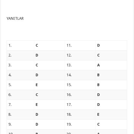
YANITLAR
1.
C
11.
D
2.
D
12.
C
3.
C
13.
A
4.
D
14.
B
5.
E
15.
B
6.
C
16.
D
7.
E
17.
D
8.
D
18.
E
9.
D
19.
C