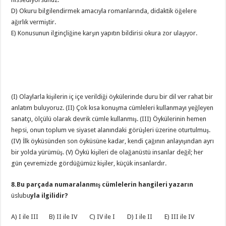
D) Okuru bilgilendirmek amacıyla romanlarında, didaktik öğelere
ağırlık vermiştir.
E) Konusunun ilginçliğine karşın yapıtın bildirisi okura zor ulaşıyor.
(I) Olaylarla kişilerin iç içe verildiği öykülerinde duru bir dil ver rahat bir
anlatım buluyoruz. (II) Çok kısa konuşma cümleleri kullanmayı yeğleyen
sanatçı, ölçülü olarak devrik cümle kullanmış. (III) Öykülerinin hemen
hepsi, onun toplum ve siyaset alanındaki görüşleri üzerine oturtulmuş.
(IV) İlk öyküsünden son öyküsüne kadar, kendi çağının anlayışından ayrı
bir yolda yürümüş. (V) Öykü kişileri de olağanüstü insanlar değil; her
gün çevremizde gördüğümüz kişiler, küçük insanlardır.
8.Bu parçada numaralanmış cümlelerin hangileri yazarın
üslubu
yla ilgilidir?
A) I ile III B) II ile IV C) IV ile I D) I ile II E) III ile IV