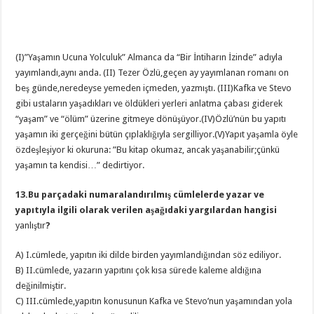
(I)”Yaşamın Ucuna Yolculuk” Almanca da “Bir İntiharın İzinde” adıyla
yayımlandı,aynı anda. (II) Tezer Özlü,geçen ay yayımlanan romanı on
beş günde,neredeyse yemeden içmeden, yazmıştı. (III)Kafka ve Stevo
gibi ustaların yaşadıkları ve öldükleri yerleri anlatma çabası giderek
“yaşam” ve “ölüm” üzerine gitmeye dönüşüyor.(IV)Özlü’nün bu yapıtı
yaşamın iki gerçeğini bütün çıplaklığıyla sergilliyor.(V)Yapıt yaşamla öyle
özdeşleşiyor ki okuruna: ”Bu kitap okumaz, ancak yaşanabilir;çünkü
yaşamın ta kendisi…” dedirtiyor.
13.Bu parçadaki numaralandırılmış cümlelerde yazar ve
yapıtıyla ilgili olarak verilen aşağıdaki yargılardan hangisi
yanlıştır
?
A) I.cümlede, yapıtın iki dilde birden yayımlandığından söz ediliyor.
B) II.cümlede, yazarın yapıtını çok kısa sürede kaleme aldığına
değinilmiştir.
C) III.cümlede,yapıtın konusunun Kafka ve Stevo’nun yaşamından yola