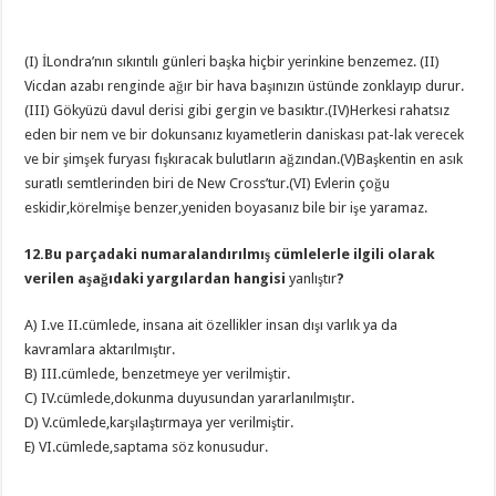
(I) İLondra’nın sıkıntılı günleri başka hiçbir yerinkine benzemez. (II)
Vicdan azabı renginde ağır bir hava başınızın üstünde zonklayıp durur.
(III) Gökyüzü davul derisi gibi gergin ve basıktır.(IV)Herkesi rahatsız
eden bir nem ve bir dokunsanız kıyametlerin daniskası pat-lak verecek
ve bir şimşek furyası fışkıracak bulutların ağzından.(V)Başkentin en asık
suratlı semtlerinden biri de New Cross’tur.(VI) Evlerin çoğu
eskidir,körelmişe benzer,yeniden boyasanız bile bir işe yaramaz.
12.Bu parçadaki numaralandırılmış cümlelerle ilgili olarak
verilen aşağıdaki yargılardan hangisi
yanlıştır
?
A) I.ve II.cümlede, insana ait özellikler insan dışı varlık ya da
kavramlara aktarılmıştır.
B) III.cümlede, benzetmeye yer verilmiştir.
C) IV.cümlede,dokunma duyusundan yararlanılmıştır.
D) V.cümlede,karşılaştırmaya yer verilmiştir.
E) VI.cümlede,saptama söz konusudur.