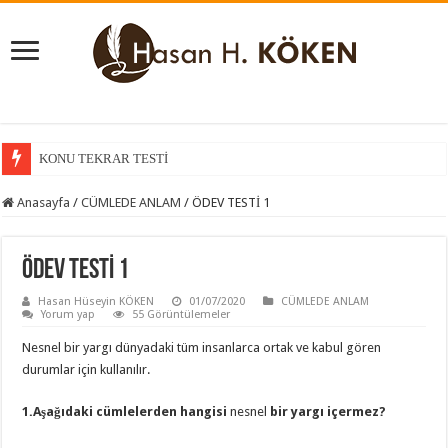
KONU TEKRAR TESTİ
KONU KAVRAMA TESTİ
Anasayfa
/
CÜMLEDE ANLAM
/
ÖDEV TESTİ 1
ÖDEV TESTİ 1
Hasan Hüseyin KÖKEN
01/07/2020
CÜMLEDE ANLAM
Yorum yap
55 Görüntülemeler
Nesnel bir yargı dünyadaki tüm insanlarca ortak ve kabul gören
durumlar için kullanılır.
1.Aşağıdaki cümlelerden hangisi
nesnel
bir yargı içermez?