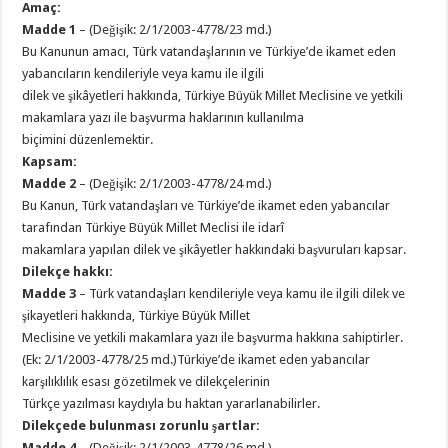
Amaç:
Madde 1
– (Değişik: 2/1/2003-4778/23 md.)
Bu Kanunun amacı, Türk vatandaşlarının ve Türkiye’de ikamet eden
yabancıların kendileriyle veya kamu ile ilgili
dilek ve şikâyetleri hakkında, Türkiye Büyük Millet Meclisine ve yetkili
makamlara yazı ile başvurma haklarının kullanılma
biçimini düzenlemektir.
Kapsam:
Madde 2
– (Değişik: 2/1/2003-4778/24 md.)
Bu Kanun, Türk vatandaşları ve Türkiye’de ikamet eden yabancılar
tarafından Türkiye Büyük Millet Meclisi ile idarî
makamlara yapılan dilek ve şikâyetler hakkındaki başvuruları kapsar.
Dilekçe hakkı:
Madde 3
– Türk vatandaşları kendileriyle veya kamu ile ilgili dilek ve
şikayetleri hakkında, Türkiye Büyük Millet
Meclisine ve yetkili makamlara yazı ile başvurma hakkına sahiptirler.
(Ek: 2/1/2003-4778/25 md.)Türkiye’de ikamet eden yabancılar
karşılıklılık esası gözetilmek ve dilekçelerinin
Türkçe yazılması kaydıyla bu haktan yararlanabilirler.
Dilekçede bulunması zorunlu şartlar:
Madde 4
– (Değişik: 2/1/2003-4778/26 md.)