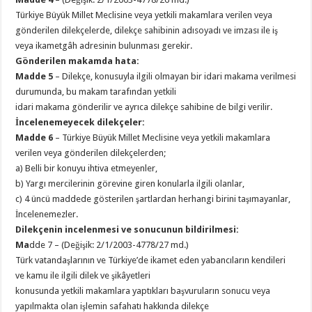
Türkiye Büyük Millet Meclisine veya yetkili makamlara verilen veya
gönderilen dilekçelerde, dilekçe sahibinin adısoyadı ve imzası ile iş
veya ikametgâh adresinin bulunması gerekir.
Gönderilen makamda hata:
Madde 5
– Dilekçe, konusuyla ilgili olmayan bir idari makama verilmesi
durumunda, bu makam tarafından yetkili
idari makama gönderilir ve ayrıca dilekçe sahibine de bilgi verilir.
İncelenemeyecek dilekçeler:
Madde 6
– Türkiye Büyük Millet Meclisine veya yetkili makamlara
verilen veya gönderilen dilekçelerden;
a) Belli bir konuyu ihtiva etmeyenler,
b) Yargı mercilerinin görevine giren konularla ilgili olanlar,
c) 4 üncü maddede gösterilen şartlardan herhangi birini taşımayanlar,
İncelenemezler.
Dilekçenin incelenmesi ve sonucunun bildirilmesi:
Ma
dde 7 – (Değişik: 2/1/2003-4778/27 md.)
Türk vatandaşlarının ve Türkiye’de ikamet eden yabancıların kendileri
ve kamu ile ilgili dilek ve şikâyetleri
konusunda yetkili makamlara yaptıkları başvuruların sonucu veya
yapılmakta olan işlemin safahatı hakkında dilekçe