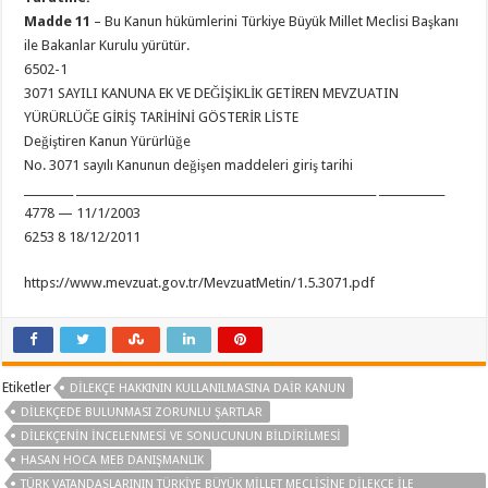
Madde 11
– Bu Kanun hükümlerini Türkiye Büyük Millet Meclisi Başkanı
ile Bakanlar Kurulu yürütür.
6502-1
3071 SAYILI KANUNA EK VE DEĞİŞİKLİK GETİREN MEVZUATIN
YÜRÜRLÜĞE GİRİŞ TARİHİNİ GÖSTERİR LİSTE
Değiştiren Kanun Yürürlüğe
No. 3071 sayılı Kanunun değişen maddeleri giriş tarihi
_________ _______________________________________________________ ____________
4778 — 11/1/2003
6253 8 18/12/2011
https://www.mevzuat.gov.tr/MevzuatMetin/1.5.3071.pdf
Etiketler
DİLEKÇE HAKKININ KULLANILMASINA DAİR KANUN
DILEKÇEDE BULUNMASI ZORUNLU ŞARTLAR
DILEKÇENIN INCELENMESI VE SONUCUNUN BILDIRILMESI
HASAN HOCA MEB DANIŞMANLIK
TÜRK VATANDAŞLARININ TÜRKIYE BÜYÜK MILLET MECLISINE DILEKÇE ILE