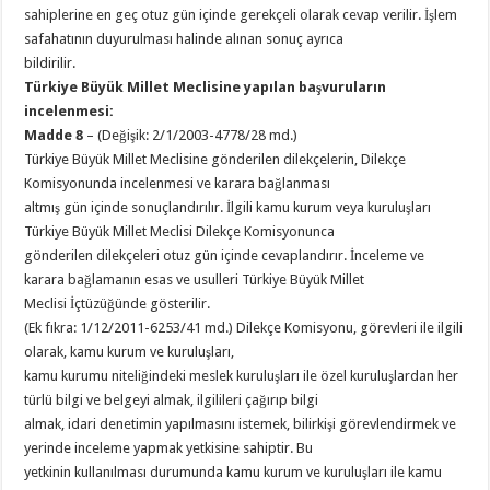
sahiplerine en geç otuz gün içinde gerekçeli olarak cevap verilir. İşlem
safahatının duyurulması halinde alınan sonuç ayrıca
bildirilir.
Türkiye Büyük Millet Meclisine yapılan başvuruların
incelenmesi:
Madde 8
– (Değişik: 2/1/2003-4778/28 md.)
Türkiye Büyük Millet Meclisine gönderilen dilekçelerin, Dilekçe
Komisyonunda incelenmesi ve karara bağlanması
altmış gün içinde sonuçlandırılır. İlgili kamu kurum veya kuruluşları
Türkiye Büyük Millet Meclisi Dilekçe Komisyonunca
gönderilen dilekçeleri otuz gün içinde cevaplandırır. İnceleme ve
karara bağlamanın esas ve usulleri Türkiye Büyük Millet
Meclisi İçtüzüğünde gösterilir.
(Ek fıkra: 1/12/2011-6253/41 md.) Dilekçe Komisyonu, görevleri ile ilgili
olarak, kamu kurum ve kuruluşları,
kamu kurumu niteliğindeki meslek kuruluşları ile özel kuruluşlardan her
türlü bilgi ve belgeyi almak, ilgilileri çağırıp bilgi
almak, idari denetimin yapılmasını istemek, bilirkişi görevlendirmek ve
yerinde inceleme yapmak yetkisine sahiptir. Bu
yetkinin kullanılması durumunda kamu kurum ve kuruluşları ile kamu