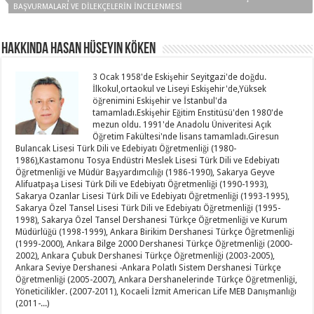
BAŞVURMALARI VE DILEKÇELERIN İNCELENMESI
Hakkında Hasan Hüseyin KÖKEN
3 Ocak 1958'de Eskişehir Seyitgazi'de doğdu.
İlkokul,ortaokul ve Liseyi Eskişehir'de,Yüksek
öğrenimini Eskişehir ve İstanbul'da
tamamladı.Eskişehir Eğitim Enstitüsü'den 1980'de
mezun oldu. 1991'de Anadolu Üniveritesi Açık
Öğretim Fakültesi'nde lisans tamamladı.Giresun
Bulancak Lisesi Türk Dili ve Edebiyatı Öğretmenliği (1980-
1986),Kastamonu Tosya Endüstri Meslek Lisesi Türk Dili ve Edebiyatı
Öğretmenliği ve Müdür Başyardımcılığı (1986-1990), Sakarya Geyve
Alifuatpaşa Lisesi Türk Dili ve Edebiyatı Öğretmenliği (1990-1993),
Sakarya Ozanlar Lisesi Türk Dili ve Edebiyatı Öğretmenliği (1993-1995),
Sakarya Özel Tansel Lisesi Türk Dili ve Edebiyatı Öğretmenliği (1995-
1998), Sakarya Özel Tansel Dershanesi Türkçe Öğretmenliği ve Kurum
Müdürlüğü (1998-1999), Ankara Birikim Dershanesi Türkçe Öğretmenliği
(1999-2000), Ankara Bilge 2000 Dershanesi Türkçe Öğretmenliği (2000-
2002), Ankara Çubuk Dershanesi Türkçe Öğretmenliği (2003-2005),
Ankara Seviye Dershanesi -Ankara Polatlı Sistem Dershanesi Türkçe
Öğretmenliği (2005-2007), Ankara Dershanelerinde Türkçe Öğretmenliği,
Yöneticilikler. (2007-2011), Kocaeli İzmit American Life MEB Danışmanlığı
(2011-...)