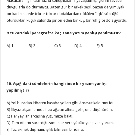
Alacakaranlığın tatlı hüznü konuşmalarını yavaşlatmış, içlerini sevecen
duygularla doldurmuştu. Bazen gür bir erkek sesi, bazen de yumuşak
bir kadın sesiyle tekrar tekrar dudaklardan dökülen “aşk” sözcüğü
oturdukları küçük salonda pır pır eden bir kuş, bir ruh gibi dolaşıyordu.
9.Yukarıdaki paragrafta kaç tane yazım yanlışı yapılmıştır?
A) 1 B) 2 C) 3 D) 4 E) 5
10. Aşağıdaki cümlelerin hangisinde bir yazım yanlışı
yapılmıştır?
A) Yol buradan itibaren kasaba yolları gibi Arnavut kaldırımı idi.
B) İlkyaz akşamlarında hep ağacın altına gelir, onu düşünürüm.
C) Her şeyi anlarcasına yüzümüze baktı.
D) Tam otların sarardığı zamanlar yere yüzükoyun uzanıyorum.
E) Tuz ekmek düşmanı, iyilik bilmezin biridir o.