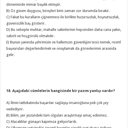
döneminde mimar başılık etmiştir.
B) Öz güven duygusu, bireyleri kimi zaman zor durumda bırakır.
C) Fakat bu kuralların çiğnenmesi ile birlikte huzursuzluk, hoşnutsuzluk,
güvensizlik baş gösterir.
D) Bu sebeple muhtar, mahalle sakinlerinin hepsinden daha cana yakın,
sabırlı ve hoşgörülü olmalıdır.
E) Bunun yanında şehrimizin ve halkımızın güvenliğini tesis temek, resmî
başvuruları değerlendirmek ve onaylamak da görevlerimin arasında
gelir.
18. Aşağıdaki cümlelerin hangisinde bir yazım yanlışı vardır?
A) İlmin tatbikatında başarılar sağlayışı insanoğluna pek çok şey
vadediyor.
B) Bilim, yer yüzündeki tüm olguları araştırmayı amaç edinmez.
C) Alacaklılar günaşırı kapımıza geliyorlardı.
D) Ülkemizin yetiştirdiği önemli beyinler sürekli yurt dışına gidiyor.