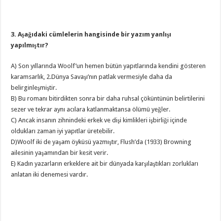
3. Aşağıdaki cümlelerin hangisinde bir yazım yanlışı
yapılmıştır?
A) Son yıllarında Woolf’un hemen bütün yapıtlarında kendini gösteren
karamsarlık, 2.Dünya Savaşı’nın patlak vermesiyle daha da
belirginleşmiştir.
B) Bu romanı bitirdikten sonra bir daha ruhsal çöküntünün belirtilerini
sezer ve tekrar aynı acılara katlanmaktansa ölümü yeğler.
C) Ancak insanın zihnindeki erkek ve dişi kimlikleri işbirliği içinde
oldukları zaman iyi yapıtlar üretebilir.
D)Woolf iki de yaşam öyküsü yazmıştır, Flush’da (1933) Browning
ailesinin yaşamından bir kesit verir.
E) Kadın yazarların erkeklere ait bir dünyada karşılaştıkları zorlukları
anlatan iki denemesi vardır.