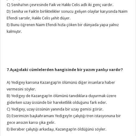
C) Seniha’nın çevresinde Faik ve Hakkı Celis adlı iki genç vardır.
D) Seniha ve Faik’in birliktelikler sonucu gelişen olaylar karşısında Naim
Efendi sarsılır, Hakkı Celis şehit düşer.
E) Bunu öğrenen Naim Efendi hızla çöken bir dünyada yapa yalnız
kalmıştır.
7.Aşağıdaki cümlelerden hangisinde bir yazım yanlışı vardır?
A) Yedigey karısına Kazangap’ın ölümünü diğer insanlara haber
vermesini söyler.
B) Yedigey de Kazangap’ın ölümünü tanıdıklara duyurmak üzere
giderken uzay üssünde bir hareketlilik olduğunu fark eder.
C) Yedigey, uzay üssünün yanında bir uzay gemisi görür.
D) Eserimizin başkahramanı Yedigey’in çalıştığı tren istasyonuna bir
gece ansızın karısı çıka gelir.
E) Beraber çalıştığı arkadaşı, Kazangap’ın öldüğünü söyler.