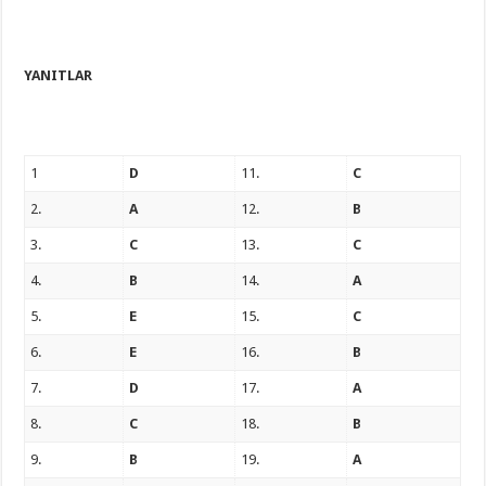
YANITLAR
1
D
11.
C
2.
A
12.
B
3.
C
13.
C
4.
B
14.
A
5.
E
15.
C
6.
E
16.
B
7.
D
17.
A
8.
C
18.
B
9.
B
19.
A