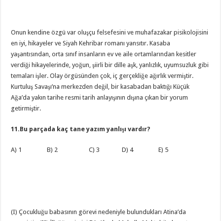
Onun kendine özgü var oluşçu felsefesini ve muhafazakar pisikolojisini
en iyi, hikayeler ve Siyah Kehribar romanı yansıtır. Kasaba
yaşantısından, orta sınıf insanların ev ve aile ortamlarından kesitler
verdiği hikayelerinde, yoğun, şiirli bir dille aşk, yanlızlık, uyumsuzluk gibi
temaları işler. Olay örgüsünden çok, iç gerçekliğe ağırlık vermiştir.
Kurtuluş Savaşı’na merkezden değil, bir kasabadan baktığı Küçük
Ağa’da yakın tarihe resmi tarih anlayışının dışına çıkan bir yorum
getirmiştir.
11.Bu parçada kaç tane yazım yanlışı vardır?
A) 1 B) 2 C) 3 D) 4 E) 5
(I) Çocukluğu babasının görevi nedeniyle bulundukları Atina’da