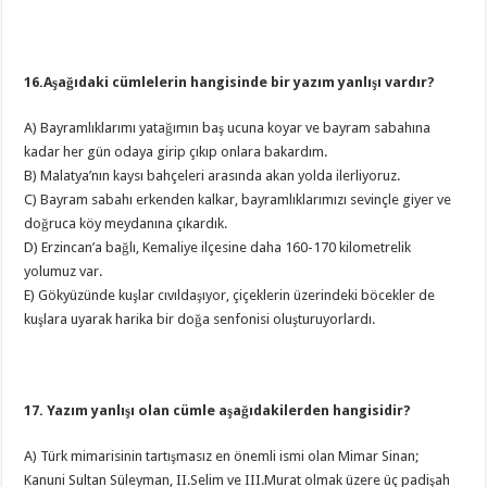
16.Aşağıdaki cümlelerin hangisinde bir yazım yanlışı vardır?
A) Bayramlıklarımı yatağımın baş ucuna koyar ve bayram sabahına
kadar her gün odaya girip çıkıp onlara bakardım.
B) Malatya’nın kaysı bahçeleri arasında akan yolda ilerliyoruz.
C) Bayram sabahı erkenden kalkar, bayramlıklarımızı sevinçle giyer ve
doğruca köy meydanına çıkardık.
D) Erzincan’a bağlı, Kemaliye ilçesine daha 160-170 kilometrelik
yolumuz var.
E) Gökyüzünde kuşlar cıvıldaşıyor, çiçeklerin üzerindeki böcekler de
kuşlara uyarak harika bir doğa senfonisi oluşturuyorlardı.
17. Yazım yanlışı olan cümle aşağıdakilerden hangisidir?
A) Türk mimarisinin tartışmasız en önemli ismi olan Mimar Sinan;
Kanuni Sultan Süleyman, II.Selim ve III.Murat olmak üzere üç padişah