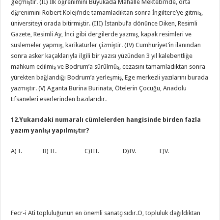
geçmiştir. (II) İlk öğrenimini Büyükada Mahalle Mektebi’nde, orta
öğrenimini Robert Koleji’nde tamamladıktan sonra İngiltere’ye gitmiş,
üniversiteyi orada bitirmiştir. (III) İstanbul’a dönünce Diken, Resimli
Gazete, Resimli Ay, İnci gibi dergilerde yazmış, kapak resimleri ve
süslemeler yapmış, karikatürler çizmiştir. (IV) Cumhuriyet’in ilanından
sonra asker kaçaklarıyla ilgili bir yazısı yüzünden 3 yıl kalebentliğe
mahkum edilmiş ve Bodrum’a sürülmüş, cezasını tamamladıktan sonra
yürekten bağlandığı Bodrum’a yerleşmiş, Ege merkezli yazılarını burada
yazmıştır. (V) Aganta Burina Burinata, Ötelerin Çocuğu, Anadolu
Efsaneleri eserlerinden bazılarıdır.
12.Yukarıdaki numaralı cümlelerden hangisinde birden fazla
yazım yanlışı yapılmıştır?
A) I. B) II. C)III. D)IV. E)V.
Fecr-i Ati topluluğunun en önemli sanatçısıdır.O, topluluk dağıldıktan