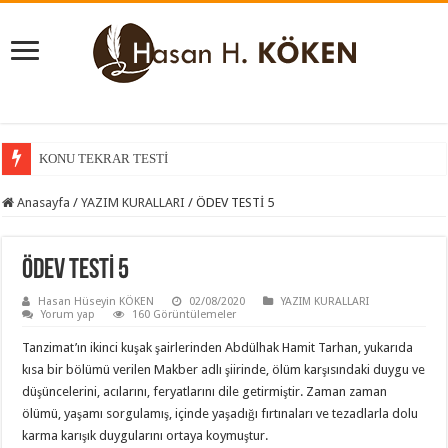
KONU TEKRAR TESTİ
KONU KAVRAMA TESTİ
Anasayfa
/
YAZIM KURALLARI
/
ÖDEV TESTİ 5
ÖDEV TESTİ 5
Hasan Hüseyin KÖKEN
02/08/2020
YAZIM KURALLARI
Yorum yap
160 Görüntülemeler
Tanzimat’ın ikinci kuşak şairlerinden Abdülhak Hamit Tarhan, yukarıda
kısa bir bölümü verilen Makber adlı şiirinde, ölüm karşısındaki duygu ve
düşüncelerini, acılarını, feryatlarını dile getirmiştir. Zaman zaman
ölümü, yaşamı sorgulamış, içinde yaşadığı fırtınaları ve tezadlarla dolu
karma karışık duygularını ortaya koymuştur.