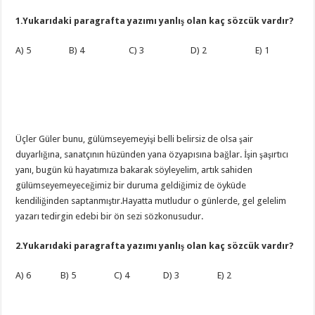
1.Yukarıdaki paragrafta yazımı yanlış olan kaç sözcük vardır?
A) 5 B) 4 C) 3 D) 2 E) 1
Üçler Güler bunu, gülümseyemeyişi belli belirsiz de olsa şair
duyarlığına, sanatçının hüzünden yana özyapısına bağlar. İşin şaşırtıcı
yanı, bugün kü hayatımıza bakarak söyleyelim, artık sahiden
gülümseyemeyeceğimiz bir duruma geldiğimiz de öyküde
kendiliğinden saptanmıştır.Hayatta mutludur o günlerde, gel gelelim
yazarı tedirgin edebi bir ön sezi sözkonusudur.
2.Yukarıdaki paragrafta yazımı yanlış olan kaç sözcük vardır?
A) 6 B) 5 C) 4 D) 3 E) 2