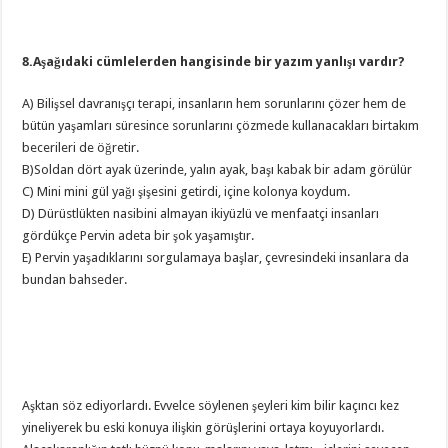
8.Aşağıdaki cümlelerden hangisinde bir yazım yanlışı vardır?
A) Bilişsel davranışçı terapi, insanların hem sorunlarını çözer hem de
bütün yaşamları süresince sorunlarını çözmede kullanacakları birtakım
becerileri de öğretir.
B)Soldan dört ayak üzerinde, yalın ayak, başı kabak bir adam görülür
C) Mini mini gül yağı şişesini getirdi, içine kolonya koydum.
D) Dürüstlükten nasibini almayan ikiyüzlü ve menfaatçi insanları
gördükçe Pervin adeta bir şok yaşamıştır.
E) Pervin yaşadıklarını sorgulamaya başlar, çevresindeki insanlara da
bundan bahseder.
Aşktan söz ediyorlardı. Evvelce söylenen şeyleri kim bilir kaçıncı kez
yineliyerek bu eski konuya ilişkin görüşlerini ortaya koyuyorlardı.