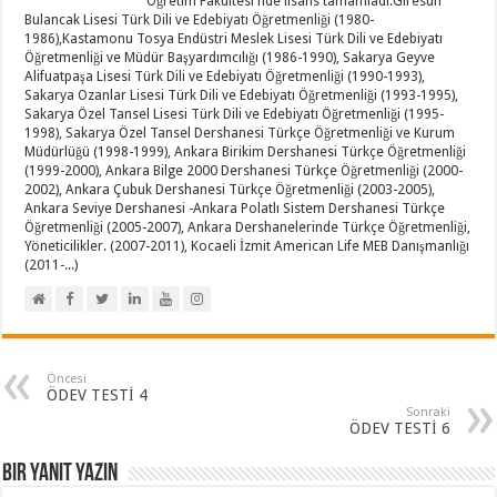
Öğretim Fakültesi'nde lisans tamamladı.Giresun
Bulancak Lisesi Türk Dili ve Edebiyatı Öğretmenliği (1980-
1986),Kastamonu Tosya Endüstri Meslek Lisesi Türk Dili ve Edebiyatı
Öğretmenliği ve Müdür Başyardımcılığı (1986-1990), Sakarya Geyve
Alifuatpaşa Lisesi Türk Dili ve Edebiyatı Öğretmenliği (1990-1993),
Sakarya Ozanlar Lisesi Türk Dili ve Edebiyatı Öğretmenliği (1993-1995),
Sakarya Özel Tansel Lisesi Türk Dili ve Edebiyatı Öğretmenliği (1995-
1998), Sakarya Özel Tansel Dershanesi Türkçe Öğretmenliği ve Kurum
Müdürlüğü (1998-1999), Ankara Birikim Dershanesi Türkçe Öğretmenliği
(1999-2000), Ankara Bilge 2000 Dershanesi Türkçe Öğretmenliği (2000-
2002), Ankara Çubuk Dershanesi Türkçe Öğretmenliği (2003-2005),
Ankara Seviye Dershanesi -Ankara Polatlı Sistem Dershanesi Türkçe
Öğretmenliği (2005-2007), Ankara Dershanelerinde Türkçe Öğretmenliği,
Yöneticilikler. (2007-2011), Kocaeli İzmit American Life MEB Danışmanlığı
(2011-...)
Öncesi
ÖDEV TESTİ 4
Sonraki
ÖDEV TESTİ 6
Bir yanıt yazın