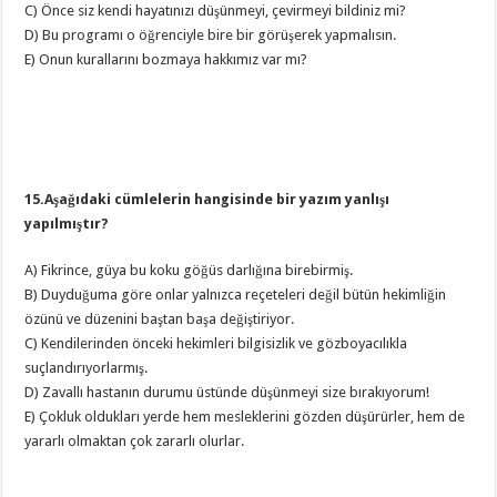
C) Önce siz kendi hayatınızı düşünmeyi, çevirmeyi bildiniz mi?
D) Bu programı o öğrenciyle bire bir görüşerek yapmalısın.
E) Onun kurallarını bozmaya hakkımız var mı?
15.Aşağıdaki cümlelerin hangisinde bir yazım yanlışı
yapılmıştır?
A) Fikrince, güya bu koku göğüs darlığına birebirmiş.
B) Duyduğuma göre onlar yalnızca reçeteleri değil bütün hekimliğin
özünü ve düzenini baştan başa değiştiriyor.
C) Kendilerinden önceki hekimleri bilgisizlik ve gözboyacılıkla
suçlandırıyorlarmış.
D) Zavallı hastanın durumu üstünde düşünmeyi size bırakıyorum!
E) Çokluk oldukları yerde hem mesleklerini gözden düşürürler, hem de
yararlı olmaktan çok zararlı olurlar.