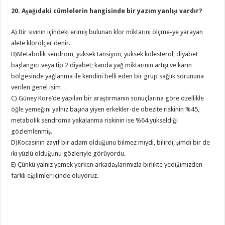
20. Aşağıdaki cümlelerin hangisinde bir yazım yanlışı vardır?
A) Bir sıvının içindeki erimiş bulunan klor miktarını ölçme-ye yarayan
alete klorölçer denir.
B)Metabolik sendrom, yüksek tansiyon, yüksek kolesterol, diyabet
başlangıcı veya tip 2 diyabet; kanda yağ miktarının artışı ve karın
bölgesinde yağlanma ile kendini belli eden bir grup sağlık sorununa
verilen genel isim…
C) Güney Kore’de yapılan bir araştırmanın sonuçlarına göre özellikle
öğle yemeğini yalnız başına yiyen erkekler-de obezite riskinin %45,
metabolik sendroma yakalanma riskinin ise %64 yükseldiği
gözlemlenmiş.
D)Kocasının zayıf bir adam olduğunu bilmez miydi, bilirdi, şimdi bir de
iki yüzlü olduğunu gözleriyle görüyordu.
E) Çünkü yalnız yemek yerken arkadaşlarımızla birlikte yediğimizden
farklı eğilimler içinde oluyoruz.