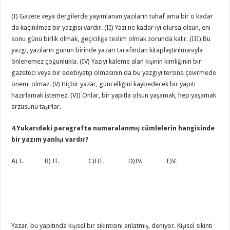
(I) Gazete veya dergilerde yayımlanan yazıların tuhaf ama bir o kadar
da kaçınılmaz bir yazgısı vardır. (II) Yazı ne kadar iyi olursa olsun, eni
sonu günü birlik olmak, geçiciliğe teslim olmak zorunda kalır. (III) Bu
yazgı, yazıların günün birinde yazarı tarafından kitaplaştırılmasıyla
önlenemez çoğunlukla. (IV) Yazıyı kaleme alan kişinin kimliğinin bir
gazeteci veya bir edebiyatçı olmasının da bu yazgıyı tersine çevirmede
önemi olmaz. (V) Hiçbir yazar, güncelliğini kaybedecek bir yapıtı
hazırlamak istemez. (VI) Onlar, bir yapıtla olsun yaşamak, hep yaşamak
arzusunu taşırlar.
4.Yukarıdaki paragrafta numaralanmış cümlelerin hangisinde
bir yazım yanlışı vardır?
A) I. B) II. C)III. D)IV. E)V.
Yazar, bu yapıtında kişisel bir sıkıntısını anlatmış, deniyor. Kişisel sıkıntı