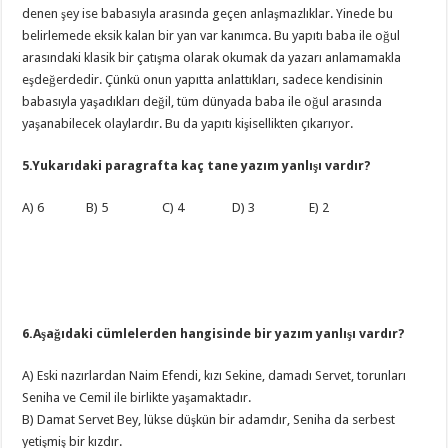
denen şey ise babasıyla arasında geçen anlaşmazlıklar. Yinede bu
belirlemede eksik kalan bir yan var kanımca. Bu yapıtı baba ile oğul
arasındaki klasik bir çatışma olarak okumak da yazarı anlamamakla
eşdeğerdedir. Çünkü onun yapıtta anlattıkları, sadece kendisinin
babasıyla yaşadıkları değil, tüm dünyada baba ile oğul arasında
yaşanabilecek olaylardır. Bu da yapıtı kişisellikten çıkarıyor.
5.Yukarıdaki paragrafta kaç tane yazım yanlışı vardır?
A) 6 B) 5 C) 4 D) 3 E) 2
6.Aşağıdaki cümlelerden hangisinde bir yazım yanlışı vardır?
A) Eski nazırlardan Naim Efendi, kızı Sekine, damadı Servet, torunları
Seniha ve Cemil ile birlikte yaşamaktadır.
B) Damat Servet Bey, lükse düşkün bir adamdır, Seniha da serbest
yetişmiş bir kızdır.