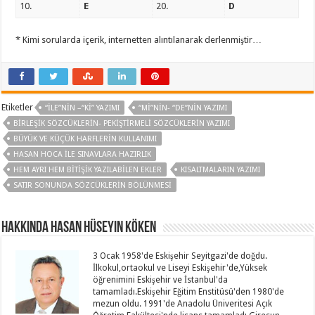
10.
E
20.
D
* Kimi sorularda içerik, internetten alıntılanarak derlenmiştir…
Etiketler
“ILE”NIN –“KI” YAZIMI
“MI”NIN- “DE”NIN YAZIMI
BIRLEŞIK SÖZCÜKLERIN- PEKIŞTIRMELI SÖZCÜKLERIN YAZIMI
BÜYÜK VE KÜÇÜK HARFLERIN KULLANIMI
HASAN HOCA ILE SINAVLARA HAZIRLIK
HEM AYRI HEM BITIŞIK YAZILABILEN EKLER
KISALTMALARIN YAZIMI
SATIR SONUNDA SÖZCÜKLERIN BÖLÜNMESI
Hakkında Hasan Hüseyin KÖKEN
3 Ocak 1958'de Eskişehir Seyitgazi'de doğdu.
İlkokul,ortaokul ve Liseyi Eskişehir'de,Yüksek
öğrenimini Eskişehir ve İstanbul'da
tamamladı.Eskişehir Eğitim Enstitüsü'den 1980'de
mezun oldu. 1991'de Anadolu Üniveritesi Açık