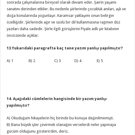
sonrada çalışmalarına bireysel olarak devam eder. Şairin yaşamı
sanatını derinden etkiler. Bu nedenle şiirlerinde çocukluk anıları, aşk ve
doğa konularında yoğunlaşır. Karamsar yaklaşımı onun belirgin
özelliğidir. Şiirlerinde ağır ve süslü bir dil kullanmasına rağmen düz
yazıları daha sadedir. Şiirle ilgili görüşlerini Piyale adlı şiir kitabının
önsözünde açıklar.
13.Yukarıdaki paragrafta kaç tane yazım yanlışı yapılmıştır?
A) 1 B) 2 C) 3 D) 4 E) 5
14. Aşağıdaki cümlelerin hangisinde bir yazım yanlışı
yapılmıştır?
A) Okuduğum hikayelerin hiç birinde bu konuya değinilmemişti.
B) Bana büyük işler çevirmek olanağını verselerdi neler yapmaya
gücüm olduğunu gösterirdim, deriz.