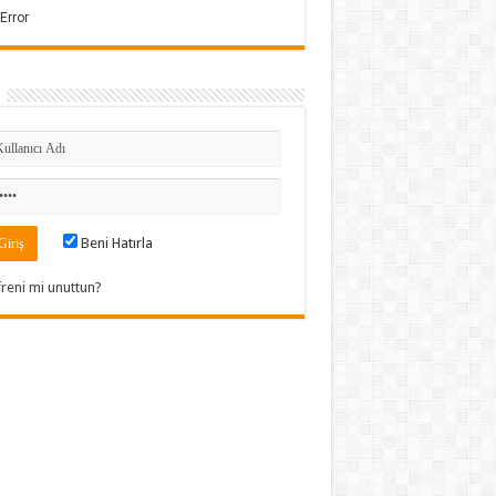
Beni Hatırla
freni mi unuttun?