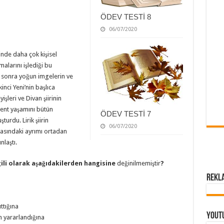
ÖDEV TESTİ 8
06/07/2020
inde daha çok kişisel
malarını işlediği bu
ha sonra yoğun imgelerin ve
kinci Yeni’nin başlıca
yişleri ve Divan şiirinin
kent yaşamını bütün
ÖDEV TESTİ 7
şturdu. Lirik şiirin
06/07/2020
arasındaki ayrımı ortadan
nlaştı.
gili olarak aşağıdakilerden hangisine
değinilmemiştir
?
Rekl
ttığına
Yout
en yararlandığına