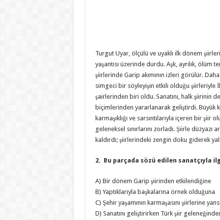
Turgut Uyar, ölçülü ve uyaklı ilk dönem şiirler
yaşantısı üzerinde durdu. Aşk, ayrılık, ölüm te
şiirlerinde Garip akımının izleri görülür. Da
simgeci bir söyleyişin etkili olduğu şiirleriyle İ
şairlerinden biri oldu. Sanatını, halk şiirinin de
biçimlerinden yararlanarak geliştirdi. Büyük 
karmaşıklığı ve sarsıntılarıyla içeren bir şiir olu
geleneksel sınırlarını zorladı. Şiirle düzyazı 
kaldırdı; şiirlerindeki zengin doku giderek yalı
2. Bu parçada sözü edilen sanatçıyla il
A) Bir dönem Garip şiirinden etkilendiğine
B) Yaptıklarıyla başkalarına örnek olduğuna
C) Şehir yaşamının karmaşasını şiirlerine yansı
D) Sanatını geliştirirken Türk şiir geleneğind