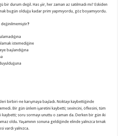
ü bir durum değil. Has şiir, her zaman az satılmadı mı? Eskiden
lmak bugün olduğu kadar prim yapmıyordu, göz boyamıyordu.
değinilmemiştir
?
 bulamadığına
ayımlamak istemediğine
*meye başlandığına
na
 duyulduğuna
leri birbiri-ne karışmaya başladı. Noktayı kaybettiğinde
remedi. Bir gün ünlem işaretini kaybetti; sevincini, öfkesini, tüm
ini kaybetti; soru sormayı unuttu o zaman da. Derken bir gün iki
amaz oldu. Yaşamının sonuna geldiğinde elinde yalnızca tırnak
esi vardı yalnızca.