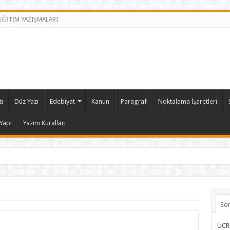
 EĞİTİM YAZIŞMALARI
ı
Düz Yazı
Edebiyat
Kanun
Paragraf
Noktalama İşaretleri
Yapı
Yazım Kuralları
So
ÜCR