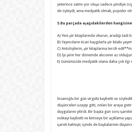
yeterince satmı-yor oluşu sadece şimdiye özg
de öyleydi; ama medyatik olmak, popüler o
5.Bu parçada aşağıdakilerden hangisine
A) Yeni şiir kitaplarında okurun, aradığı tadı
B) Yayıncıların ticari kaygılarla şiir kitabı y
C) Antolojilerin, şiir kitaplarına tercih edil*
D) İyi şiirin her dönemde alıcısının az olduğu
E) Günümüzde medyatik olana daha çok ilgi
İnsanoğlu bir gün virgülü kaybetti ve söyledik
düşünceleri uzayıp gitti, onları bir araya geti
duygularını yitirdi. Bir başka gün soru işaret
noktayı kaybetti ve kimseye bir açıklama yap
işareti kalmıştı; içinde de başkalarının düşünc