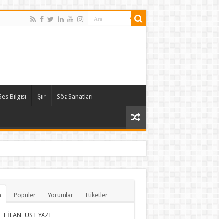
Ses Bilgisi
Şiir
Söz Sanatları
n
Popüler
Yorumlar
Etiketler
ET İLANI ÜST YAZI