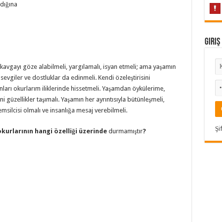
zdığına
Giriş
, kavgayı göze alabilmeli, yargılamalı, isyan etmeli; ama yaşamın
sevgiler ve dostluklar da edinmeli. Kendi özeleştirisini
ları okurlarım iliklerinde hissetmeli. Yaşamdan öykülerime,
 güzellikler taşımalı. Yaşamın her ayrıntısıyla bütünleşmeli,
msilcisi olmalı ve insanlığa mesaj verebilmeli.
Şi
okurlarının hangi özelliği üzerinde
durmamıştır
?