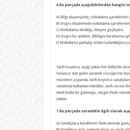
6.Bu parçada aşağıdakilerden hangisi 
A) Bilgi alışverişinde, noktalama işaretlerinin 
B) Doğru düşünmede noktalama işaretlerinin 
C) Noktalama eksikliği, iletişimi güçleştirir.
D) Doğru bir anlatım, dilbilgisi kurallarına
E) Noktalama yanlışlığı anlam bulanıklığına yo
Tarih boyunca, aşağı yukarı her kültürde seram
Yunanca’ dan gelen seramik sözcüğü her biçi
müzelerin çoğunda, tarih boyunca sanatçıların 
sanatında kullanılan teknikler, tarih önces
denli köklü bir geleneğe, zengin ifade olanakl
yoktur.
7.Bu parçada seramikle ilgili olarak aş
A) Sanatçılara kendilerini ifade etmede geni
B) Yeniliklere açık, geleneksel bir el sanatı o