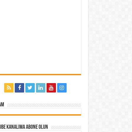
am
ube Kanalıma Abone Olun