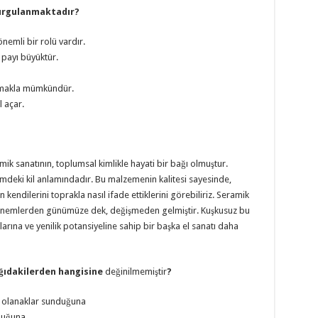
vurgulanmaktadır?
önemli bir rolü vardır.
payı büyüktür.
 uymakla mümkündür.
l açar.
ik sanatının, toplumsal kimlikle hayati bir bağı olmuştur.
mdeki kil anlamındadır. Bu malzemenin kalitesi sayesinde,
kendilerini toprakla nasıl ifade ettiklerini görebiliriz. Seramik
i dönemlerden günümüze dek, değişmeden gelmiştir. Kuşkusuz bu
arına ve yenilik potansiyeline sahip bir başka el sanatı daha
ağıdakilerden hangisine
değinilmemiştir
?
ş olanaklar sunduğuna
lduğuna