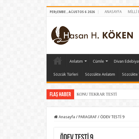
ANASAYFA
MİLLİ
PERŞEMBE , AĞUSTOS 6 2026
Anlatım
Cümle
Divan Edebiyat
Sözcük Türleri
Sözcükte Anlatım
Sözcükte 
Flaş Haber
KONU TEKRAR TESTİ
Anasayfa
/
PARAGRAF
/
ÖDEV TESTİ 9
ÖDEV TESTİ 9