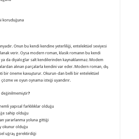
ini koruduğuna
nyadır. Onun bu kendi kendine yeterliliği, entelektüel seviyesi
 olanak verir. Oysa modern roman, klasik romanın bu kendi
lar ya da diyaloglar salt kendilerinden kaynaklanmaz. Modem
ralardan alınan parçalarla kendini var eder. Modern roman, dış
ti bir öneme kavuşturur. Okurun-dan belli bir entelektüel
e çözme ve oyun oynama isteği uyandırır.
değinilmemiştir
?
li yapısal farklılıklar olduğu
lüğe sahip olduğu
an yararlanma yoluna gittiği
ay okunur olduğu
el uğraş gerektirdiği