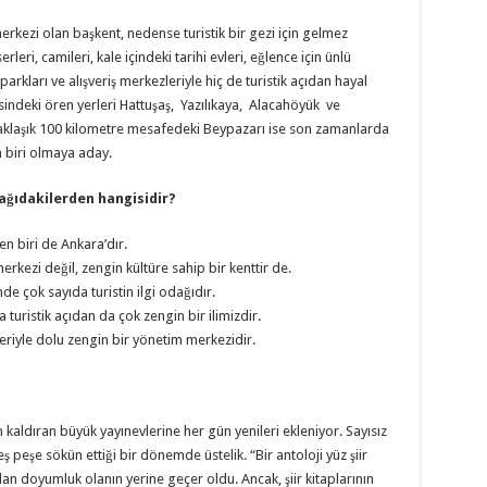
merkezi olan başkent, nedense turistik bir gezi için gelmez
eri, camileri, kale içindeki tarihi evleri, eğlence için ünlü
arkları ve alışveriş merkezleriyle hiç de turistik açıdan hayal
resindeki ören yerleri Hattuşaş, Yazılıkaya, Alacahöyük ve
yaklaşık 100 kilometre mesafedeki Beypazarı ise son zamanlarda
n biri olmaya aday.
ağıdakilerden hangisidir?
en biri de Ankara’dır.
rkezi değil, zengin kültüre sahip bir kenttir de.
e çok sayıda turistin ilgi odağıdır.
turistik açıdan da çok zengin bir ilimizdir.
pleriyle dolu zengin bir yönetim merkezidir.
n kaldıran büyük yayınevlerine her gün yenileri ekleniyor. Sayısız
n peş peşe sökün ettiği bir dönemde üstelik. “Bir antoloji yüz şiir
lan doyumluk olanın yerine geçer oldu. Ancak, şiir kitaplarının