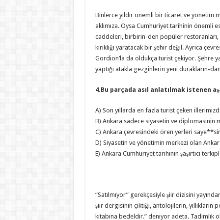
Binlerce yıldır önemli bir ticaret ve yönetim 
aklımıza. Oysa Cumhuriyet tarihinin önemli eserl
caddeleri, birbirin-den popüler restoranları, p
kırıklığı yaratacak bir şehir değil. Ayrıca çev
Gordion’la da oldukça turist çekiyor. Şehre 
yaptığı atakla gezginlerin yeni durakların-da
4.Bu parçada asıl anlatılmak istenen aş
A) Son yıllarda en fazla turist çeken illerimizd
B) Ankara sadece siyasetin ve diplomasinin me
C) Ankara çevresindeki ören yerleri saye**sind
D) Siyasetin ve yönetimin merkezi olan Ankara 
E) Ankara Cumhuriyet tarihinin şaşırtıcı terki
“Satılmıyor” gerekçesiyle şiir dizisini yayında
şiir dergisinin çıktığı, antolojilerin, yıllıkları
kitabına bedeldir.” deniyor adeta. Tadımlık o