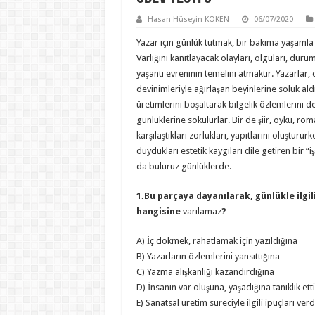
Hasan Hüseyin KÖKEN
06/07/2020
Yazar için günlük tutmak, bir bakıma yaşamla ya
Varlığını kanıtlayacak olayları, olguları, duru
yaşantı evreninin temelini atmaktır. Yazarlar,
devinimleriyle ağırlaşan beyinlerine soluk al
üretimlerini boşaltarak bilgelik özlemlerini 
günlüklerine sokulurlar. Bir de şiir, öykü, rom
karşılaştıkları zorlukları, yapıtlarını oluştururk
duydukları estetik kaygıları dile getiren bir “i
da buluruz günlüklerde.
1.Bu parçaya dayanılarak, günlükle ilgil
hangisine
varılamaz
?
A) İç dökmek, rahatlamak için yazıldığına
B) Yazarların özlemlerini yansıttığına
C) Yazma alışkanlığı kazandırdığına
D) İnsanın var oluşuna, yaşadığına tanıklık ett
E) Sanatsal üretim süreciyle ilgili ipuçları ver