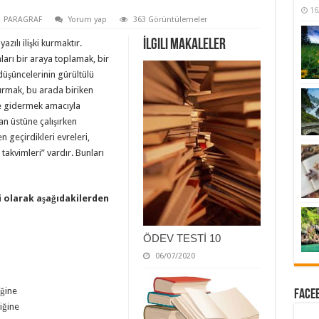
16
PARAGRAF
Yorum yap
363 Görüntülemeler
İlgili Makaleler
zılı ilişki kurmaktır.
mları bir araya toplamak, bir
 düşüncelerinin gürültülü
dırmak, bu arada biriken
de gidermek amacıyla
an üstüne çalışırken
en geçirdikleri evreleri,
ş takvimleri” vardır. Bunları
i olarak aşağıdakilerden
ÖDEV TESTİ 10
06/07/2020
iğine
Faceb
diğine