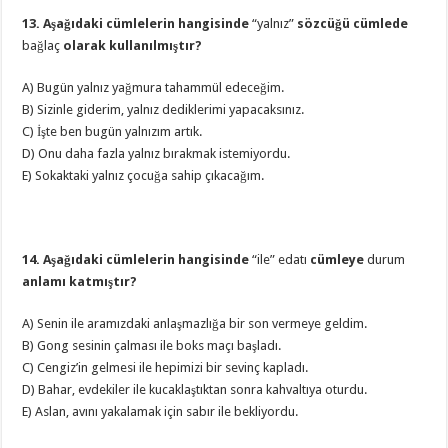
13. Aşağıdaki cümlelerin hangisinde
“yalnız”
sözcüğü cümlede
bağlaç
olarak kullanılmıştır?
A) Bugün yalnız yağmura tahammül edeceğim.
B) Sizinle giderim, yalnız dediklerimi yapacaksınız.
C) İşte ben bugün yalnızım artık.
D) Onu daha fazla yalnız bırakmak istemiyordu.
E) Sokaktaki yalnız çocuğa sahip çıkacağım.
14. Aşağıdaki cümlelerin hangisinde
“ile” edatı
cümleye
durum
anlamı katmıştır?
A) Senin ile aramızdaki anlaşmazlığa bir son vermeye geldim.
B) Gong sesinin çalması ile boks maçı başladı.
C) Cengiz’in gelmesi ile hepimizi bir sevinç kapladı.
D) Bahar, evdekiler ile kucaklaştıktan sonra kahvaltıya oturdu.
E) Aslan, avını yakalamak için sabır ile bekliyordu.