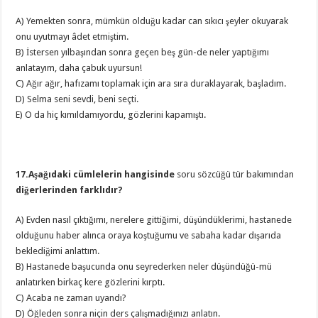
A) Yemekten sonra, mümkün olduğu kadar can sıkıcı şeyler okuyarak
onu uyutmayı âdet etmiştim.
B) İstersen yılbaşından sonra geçen beş gün-de neler yaptığımı
anlatayım, daha çabuk uyursun!
C) Ağır ağır, hafızamı toplamak için ara sıra duraklayarak, başladım.
D) Selma seni sevdi, beni seçti.
E) O da hiç kımıldamıyordu, gözlerini kapamıştı.
17.Aşağıdaki cümlelerin hangisinde
soru sözcüğü tür bakımından
diğerlerinden farklıdır?
A) Evden nasıl çıktığımı, nerelere gittiğimi, düşündüklerimi, hastanede
olduğunu haber alınca oraya koştuğumu ve sabaha kadar dışarıda
beklediğimi anlattım.
B) Hastanede başucunda onu seyrederken neler düşündüğü-mü
anlatırken birkaç kere gözlerini kırptı.
C) Acaba ne zaman uyandı?
D) Öğleden sonra niçin ders çalışmadığınızı anlatın.