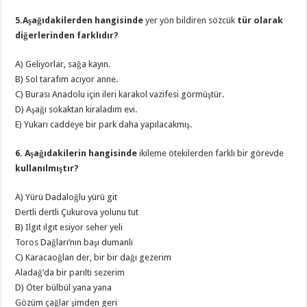
5.Aşağıdakilerden hangisinde
yer yön bildiren sözcük
tür olarak
diğerlerinden farklıdır?
A) Geliyorlar, sağa kayın.
B) Sol tarafım acıyor anne.
C) Burası Anadolu için ileri karakol vazifesi görmüştür.
D) Aşağı sokaktan kiraladım evi.
E) Yukarı caddeye bir park daha yapılacakmış.
6. Aşağıdakilerin hangisinde
ikileme ötekilerden farklı bir görevde
kullanılmıştır?
A) Yürü Dadaloğlu yürü git
Dertli dertli Çukurova yolunu tut
B) Ilgıt ılgıt esiyor seher yeli
Toros Dağları’nın başı dumanlı
C) Karacaoğlan der, bir bir dağı gezerim
Aladağ’da bir parıltı sezerim
D) Öter bülbül yana yana
Gözüm çağlar şimden geri