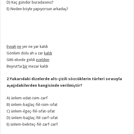
D) Kaç gündür buradasınız?
E) Neden böyle yapıyorsun arkadaş?
Eyvah
ne
yer ne yar kaldı
Gönlüm dolu ah u zar
kaldı
Gitti ebede geldi
ezelden
Beyrut’ta
bir
mezar kaldı
2.Yukarıdaki dizelerde altı çizili sözcüklerin türleri sırasıyla
aşağıdakilerden hangisinde verilmiştir?
A) ünlem-edat-isim-zarf
B) ünlem-bağlaç-fiil-isim-sıfat
C) ünlem-ilgeç-fiil-sıfat-sıfat
D) ünlem-bağlaç-fiil-zarf-sıfat
E) ünlem-belirteç-fiil-zarf-zarf