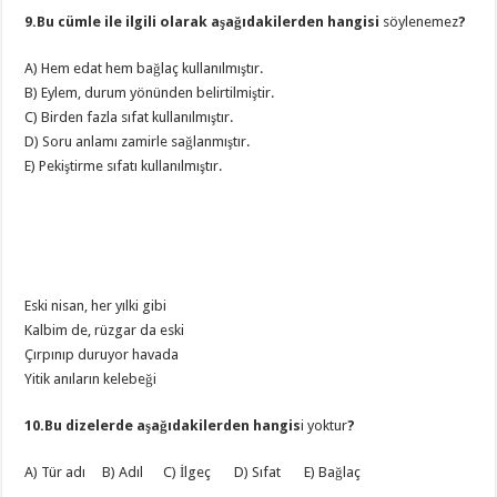
9.Bu cümle ile ilgili olarak aşağıdakilerden hangisi
söylenemez
?
A) Hem edat hem bağlaç kullanılmıştır.
B) Eylem, durum yönünden belirtilmiştir.
C) Birden fazla sıfat kullanılmıştır.
D) Soru anlamı zamirle sağlanmıştır.
E) Pekiştirme sıfatı kullanılmıştır.
Eski nisan, her yılki gibi
Kalbim de, rüzgar da eski
Çırpınıp duruyor havada
Yitik anıların kelebeği
10.Bu dizelerde aşağıdakilerden hangis
i yoktur
?
A) Tür adı B) Adıl C) İlgeç D) Sıfat E) Bağlaç