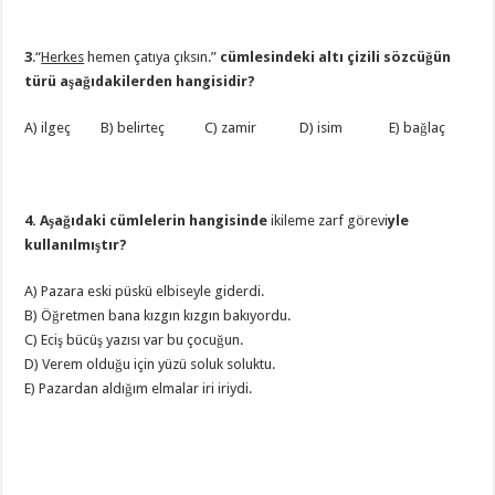
3
.“
Herkes
hemen çatıya çıksın.”
cümlesindeki altı çizili sözcüğün
türü aşağıdakilerden hangisidir?
A) ilgeç B) belirteç C) zamir D) isim E) bağlaç
4. Aşağıdaki cümlelerin hangisinde
ikileme zarf görevi
yle
kullanılmıştır?
A) Pazara eski püskü elbiseyle giderdi.
B) Öğretmen bana kızgın kızgın bakıyordu.
C) Eciş bücüş yazısı var bu çocuğun.
D) Verem olduğu için yüzü soluk soluktu.
E) Pazardan aldığım elmalar iri iriydi.