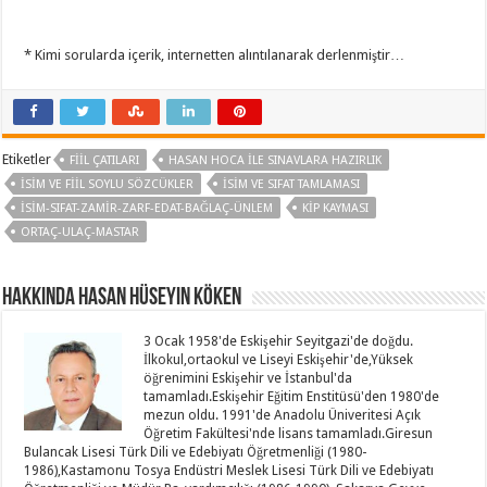
* Kimi sorularda içerik, internetten alıntılanarak derlenmiştir…
Etiketler
FIIL ÇATILARI
HASAN HOCA ILE SINAVLARA HAZIRLIK
İSIM VE FIIL SOYLU SÖZCÜKLER
İSIM VE SIFAT TAMLAMASI
ISIM-SIFAT-ZAMIR-ZARF-EDAT-BAĞLAÇ-ÜNLEM
KIP KAYMASI
ORTAÇ-ULAÇ-MASTAR
Hakkında Hasan Hüseyin KÖKEN
3 Ocak 1958'de Eskişehir Seyitgazi'de doğdu.
İlkokul,ortaokul ve Liseyi Eskişehir'de,Yüksek
öğrenimini Eskişehir ve İstanbul'da
tamamladı.Eskişehir Eğitim Enstitüsü'den 1980'de
mezun oldu. 1991'de Anadolu Üniveritesi Açık
Öğretim Fakültesi'nde lisans tamamladı.Giresun
Bulancak Lisesi Türk Dili ve Edebiyatı Öğretmenliği (1980-
1986),Kastamonu Tosya Endüstri Meslek Lisesi Türk Dili ve Edebiyatı