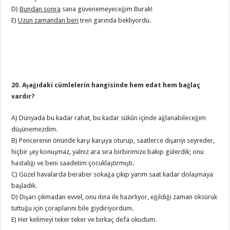
D)
Bundan sonra
sana güvenemeyeceğim Burak!
E)
Uzun zamandan beri
tren garında bekliyordu.
20. Aşağıdaki cümlelerin hangisinde hem edat hem bağlaç
vardır?
A) Dünyada bu kadar rahat, bu kadar sükûn içinde ağlanabileceğim
düşünemezdim.
B) Pencerenin önünde karşı karşıya oturup, saatlerce dışarıyı seyreder,
hiçbir şey konuşmaz, yalnız ara sıra birbirimize bakıp gülerdik; onu
hastalığı ve beni saadetim çocuklaştırmıştı.
C) Güzel havalarda beraber sokağa çıkıp yarım saat kadar dolaşmaya
başladık.
D) Dışarı çıkmadan evvel, onu itina ile hazırlıyor, eğildiği zaman öksürük
tuttuğu için çoraplarını bile giydiriyordum.
E) Her kelimeyi teker teker ve birkaç defa okudum.