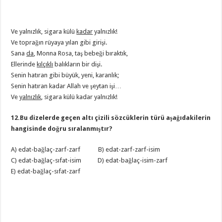
Ve yalnızlık, sigara külü
kadar
yalnızlık!
Ve toprağın rüyaya yılan gibi girişi.
Sana
da
, Monna Rosa, taş bebeği bıraktık,
Ellerinde
kılçıklı
balıkların bir dişi.
Senin hatıran gibi büyük, yeni, karanlık;
Senin hatıran kadar Allah ve şeytan işi…
Ve
yalnızlık
, sigara külü kadar yalnızlık!
12.Bu dizelerde geçen altı çizili sözcüklerin türü aşağıdakilerin
hangisinde doğru sıralanmıştır?
A) edat-bağlaç-zarf-zarf B) edat-zarf-zarf-isim
C) edat-bağlaç-sıfat-isim D) edat-bağlaç-isim-zarf
E) edat-bağlaç-sıfat-zarf