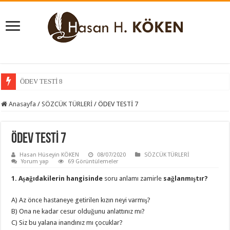
ÖDEV TESTİ 8
Anasayfa
/
SÖZCÜK TÜRLERİ
/
ÖDEV TESTİ 7
ÖDEV TESTİ 7
Hasan Hüseyin KÖKEN
08/07/2020
SÖZCÜK TÜRLERİ
Yorum yap
69 Görüntülemeler
1. Aşağıdakilerin hangisinde
soru anlamı zamirle
sağlanmıştır?
A) Az önce hastaneye getirilen kızın neyi varmış?
B) Ona ne kadar cesur olduğunu anlattınız mı?
C) Siz bu yalana inandınız mı çocuklar?