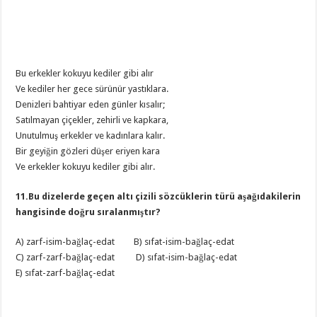
Bu erkekler kokuyu kediler gibi alır
Ve kediler her gece sürünür yastıklara.
Denizleri bahtiyar eden günler kısalır;
Satılmayan çiçekler, zehirli ve kapkara,
Unutulmuş erkekler ve kadınlara kalır.
Bir geyiğin gözleri düşer eriyen kara
Ve erkekler kokuyu kediler gibi alır.
11.Bu dizelerde geçen altı çizili sözcüklerin türü aşağıdakilerin
hangisinde doğru sıralanmıştır?
A) zarf-isim-bağlaç-edat B) sıfat-isim-bağlaç-edat
C) zarf-zarf-bağlaç-edat D) sıfat-isim-bağlaç-edat
E) sıfat-zarf-bağlaç-edat