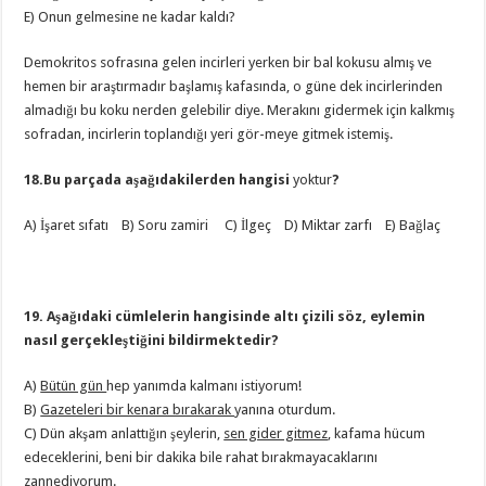
E) Onun gelmesine ne kadar kaldı?
Demokritos sofrasına gelen incirleri yerken bir bal kokusu almış ve
hemen bir araştırmadır başlamış kafasında, o güne dek incirlerinden
almadığı bu koku nerden gelebilir diye. Merakını gidermek için kalkmış
sofradan, incirlerin toplandığı yeri gör-meye gitmek istemiş.
18.Bu parçada aşağıdakilerden hangisi
yoktur
?
A) İşaret sıfatı B) Soru zamiri C) İlgeç D) Miktar zarfı E) Bağlaç
19. Aşağıdaki cümlelerin hangisinde altı çizili söz, eylemin
nasıl gerçekleştiğini bildirmektedir?
A)
Bütün gün
hep yanımda kalmanı istiyorum!
B)
Gazeteleri bir kenara bırakarak
yanına oturdum.
C) Dün akşam anlattığın şeylerin,
sen gider gitmez
, kafama hücum
edeceklerini, beni bir dakika bile rahat bırakmayacaklarını
zannediyorum.