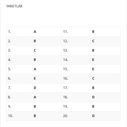
YANITLAR
1.
A
11.
B
2.
B
12.
C
3.
C
13.
B
4.
B
14.
E
5.
A
15.
E
6.
E
16.
C
7.
D
17.
B
8.
A
18.
D
9.
B
19.
B
10.
B
20.
D