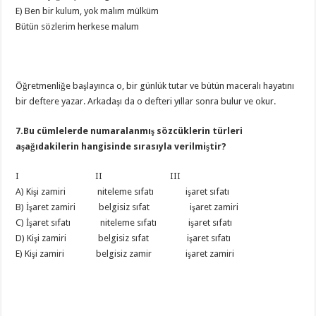
E) Ben bir kulum, yok malım mülküm
Bütün sözlerim herkese malum
Öğretmenliğe başlayınca o, bir günlük tutar ve bütün maceralı hayatını
bir deftere yazar. Arkadaşı da o defteri yıllar sonra bulur ve okur.
7.Bu cümlelerde numaralanmış sözcüklerin türleri
aşağıdakilerin hangisinde sırasıyla verilmiştir?
I II III
A) Kişi zamiri niteleme sıfatı işaret sıfatı
B) İşaret zamiri belgisiz sıfat işaret zamiri
C) İşaret sıfatı niteleme sıfatı işaret sıfatı
D) Kişi zamiri belgisiz sıfat işaret sıfatı
E) Kişi zamiri belgisiz zamir işaret zamiri