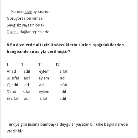
Kendini
dev
aynasında
Görüyorsa bir
kimse
Sevgisiz
yaşasın
bırak
Dikenli
dağlar tepesinde
8.Bu dizelerde altı çizili sözcüklerin türleri aşağıdakilerden
hangisinde sırasıyla verilmiştir?
I II III IV
A) ad adıl eylem sıfat
B) sıfat adıl eylem ad
C) adıl ad ad sıfat
D) ad sıfat eylem adıl
E) sıfat ad sıfat adıl
Türkiye gibi insana bambaşka duygular yaşatan bir ülke başka nerede
vardır ki?