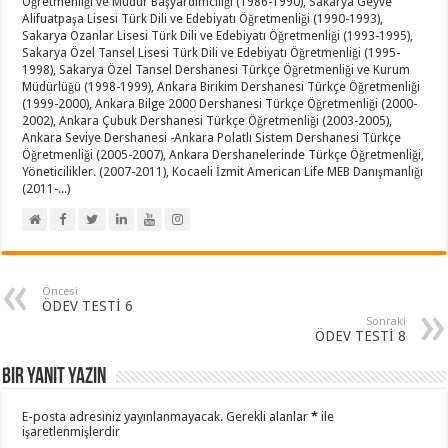
Öğretmenliği ve Müdür Başyardımcılığı (1986-1990), Sakarya Geyve
Alifuatpaşa Lisesi Türk Dili ve Edebiyatı Öğretmenliği (1990-1993),
Sakarya Ozanlar Lisesi Türk Dili ve Edebiyatı Öğretmenliği (1993-1995),
Sakarya Özel Tansel Lisesi Türk Dili ve Edebiyatı Öğretmenliği (1995-
1998), Sakarya Özel Tansel Dershanesi Türkçe Öğretmenliği ve Kurum
Müdürlüğü (1998-1999), Ankara Birikim Dershanesi Türkçe Öğretmenliği
(1999-2000), Ankara Bilge 2000 Dershanesi Türkçe Öğretmenliği (2000-
2002), Ankara Çubuk Dershanesi Türkçe Öğretmenliği (2003-2005),
Ankara Seviye Dershanesi -Ankara Polatlı Sistem Dershanesi Türkçe
Öğretmenliği (2005-2007), Ankara Dershanelerinde Türkçe Öğretmenliği,
Yöneticilikler. (2007-2011), Kocaeli İzmit American Life MEB Danışmanlığı
(2011-...)
Öncesi
ÖDEV TESTİ 6
Sonraki
ÖDEV TESTİ 8
Bir yanıt yazın
E-posta adresiniz yayınlanmayacak.
Gerekli alanlar
*
ile
işaretlenmişlerdir