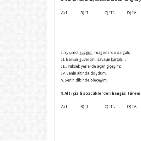
A) I. B) II. C) III. D) IV
I. Ey şimdi
süzgün
, rüzgârlarda dalgalı;
II. Barışın güvercini, savaşın
kartalı
…
III. Yüksek
yerlerde
açan çiçeğim;
IV. Senin altında
doğdum
,
V. Senin dibinde
öleceğim
.
9.Altı çizili sözcüklerden hangisi türem
A) I. B) II. C) III. D) IV