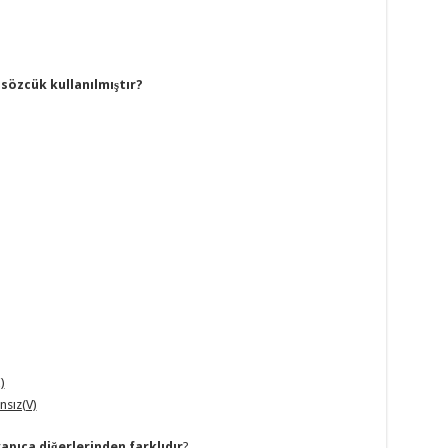
 sözcük kullanılmıştır?
)
nsız(V)
pıca diğerlerinden farklıdır
?