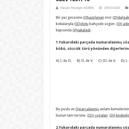
Hasan Hüseyin KÖKEN
29/07/2020
Bir yaz gecesine
(I)hazırlanan
mor
(II)dalgalı
kokularıyla
(III)dolu
bahçede üzgün
(IV) adı
kapısında
(V)yakaladı
.
1.Yukarıdaki parçada numaralanmış söz
kökü, sözcük türü yönünden diğerlerind
A) I. ile II. B) II. ile V. C) III. ile V. D) I. i
Bu puslu ve
(I)parçalanmış
anlam kümelerin
bunun tam tersine
(III) çoğalan
(IV) keskinli
2.Yukarıdaki parçada numaralanmış söz