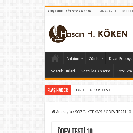
ANASAYFA
MİLLİ
PERŞEMBE , AĞUSTOS 6 2026
Anlatım
Cümle
Divan Edebiyat
Sözcük Türleri
Sözcükte Anlatım
Sözcükte 
Flaş Haber
KONU TEKRAR TESTİ
Anasayfa
/
SÖZCÜKTE YAPI
/
ÖDEV TESTİ 10
ÖDEV TESTİ 10