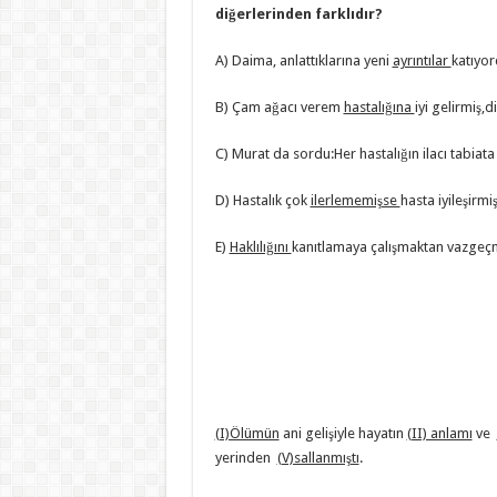
diğerlerinden farklıdır?
A) Daima, anlattıklarına yeni
ayrıntılar
katıyor
B) Çam ağacı verem
hastalığına
iyi gelirmiş,d
C) Murat da sordu:Her hastalığın ilacı tabiat
D) Hastalık çok
ilerlememişse
hasta iyileşirmiş
E)
Haklılığını
kanıtlamaya çalışmaktan vazgeçm
(I)Ölümün
ani gelişiyle hayatın
(II) anlamı
ve
yerinden
(V)sallanmıştı
.