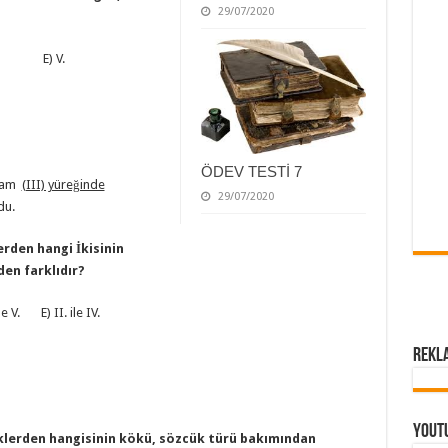
29/07/2020
. E) V.
ÖDEV TESTİ 7
 tam
(III) yüreğinde
29/07/2020
du.
erden hangi İkisinin
en farklıdır?
le V. E) II. ile IV.
Rekl
Yout
cüklerden hangisinin kökü, sözcük türü bakımından