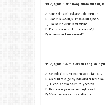
10. Aşağıdakilerin hangisinde türemiş is
A) Kimse kimsenin çukurunu doldurmaz.
B) Kimsenin kötülüğü kimseye bulaşmaz.
C) Kimi nalına vurur, kimi mıhına.
D) Kilit dost içindir, düşman için değil.
E) Kimin malını kime verecek?
11. Aşağıdaki cümlelerden hangisinin yük
A) Yanındaki çocuğu, neden sonra fark etti.
B) Onlar buraya geldiğinde okullar tatil olmuş
C) Bu çocuk bizim başımıza iş açacak.
D) Bu daracık yere hapsolmuştuk sanki.
E) Böyle davranırsanız sizi affetmez.