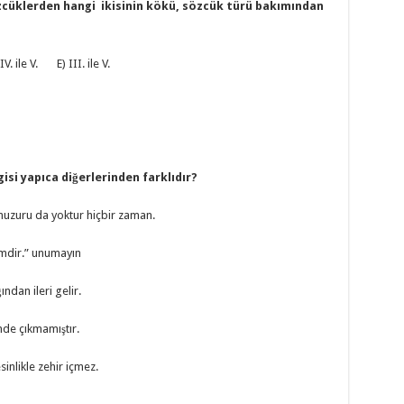
cüklerden hangi ikisinin kökü, sözcük türü bakımından
V. ile V. E) III. ile V.
gisi yapıca diğerlerinden farklıdır?
 huzuru da yoktur hiçbir zaman.
limdir.” unumayın
ından ileri gelir.
nde çıkmamıştır.
inlikle zehir içmez.