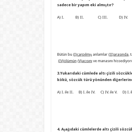
sadece bir yapım eki almıştır?
A) I. B) II. C) III. D) IV
Bütün bu
(I)çarpılmış
anlamlar
(II)arasında
,
(IV)ölümün
(V)acısını
ve manasını hissediyor
3.Yukarıdaki cümlede altı çizili sözcükl
kökü, sözcük türü yönünden diğerlerind
A) I. ile II. B) I. ile IV. C) IV. ile V. D) I. i
4. Aşağıdaki cümlelerde altı çizili söz