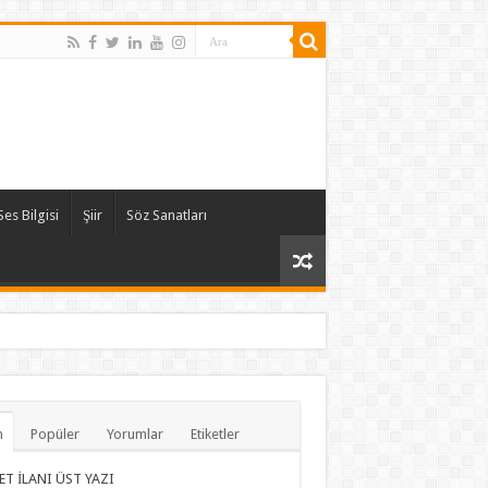
Ses Bilgisi
Şiir
Söz Sanatları
n
Popüler
Yorumlar
Etiketler
ET İLANI ÜST YAZI