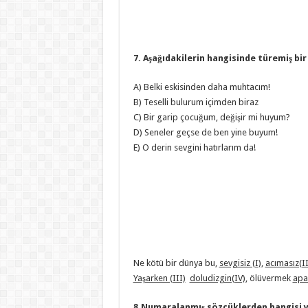
7. Aşağıdakilerin hangisinde türemiş bir
A) Belki eskisinden daha muhtacım!
B) Teselli bulurum içimden biraz
C) Bir garip çocuğum, değişir mi huyum?
D) Seneler geçse de ben yine buyum!
E) O derin sevgini hatırlarım da!
Ne kötü bir dünya bu,
sevgisiz (I)
,
acımasız(II
Yaşarken (III)
doludizgin(IV)
, ölüvermek
apa
8.Numaralanmış sözcüklerden hangisi ya