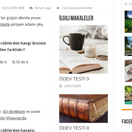
16
SÖZCÜKTE YAPI
Yorum yap
134 Görüntülemeler
İlgili Makaleler
bir göğün altında yosun
mlarla
yürüyen adamı çıkış
cüklerden hangi ikisinin
en farklıdır?
le V. E) IV. ile V.
ÖDEV TESTİ 9
29/07/2020
in
(II) titrekliğini
ve acının
ğini
(V)yaşıyordu
.
Faceb
ÖDEV TESTİ 8
cüklerden hangisi,