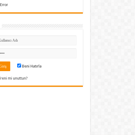
Beni Hatırla
freni mi unuttun?