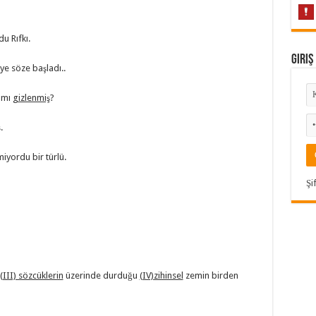
du Rıfkı.
Giriş
iye söze başladı..
a mı
gizlenmiş
?
.
iyordu bir türlü.
Şi
(III) sözcüklerin
üzerinde durduğu
(IV)zihinsel
zemin birden