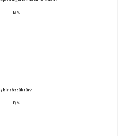
. E) V.
iş bir sözcüktür?
. E) V.