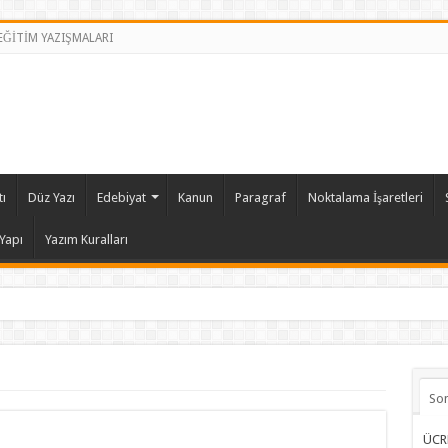
 EĞİTİM YAZIŞMALARI
ı
Düz Yazı
Edebiyat
Kanun
Paragraf
Noktalama İşaretleri
Yapı
Yazım Kuralları
So
ÜCR