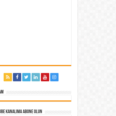
am
ube Kanalıma Abone Olun