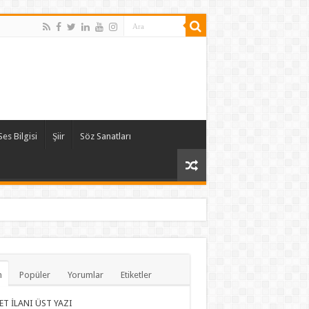
Ses Bilgisi
Şiir
Söz Sanatları
n
Popüler
Yorumlar
Etiketler
ET İLANI ÜST YAZI