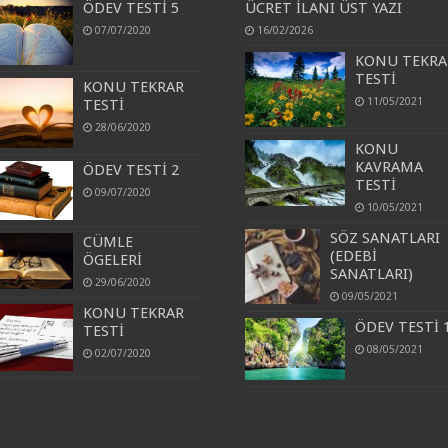
ÖDEV TESTİ 5
ÜCRET İLANI ÜST YAZI
07/07/2020
16/02/2026
KONU TEKRA
TESTİ
KONU TEKRAR
11/05/2021
TESTİ
28/06/2020
KONU
KAVRAMA
ÖDEV TESTİ 2
TESTİ
09/07/2020
10/05/2021
SÖZ SANATLARI
CÜMLE
(EDEBİ
ÖGELERİ
SANATLARI)
29/06/2020
09/05/2021
KONU TEKRAR
ÖDEV TESTİ 
TESTİ
08/05/2021
02/07/2020