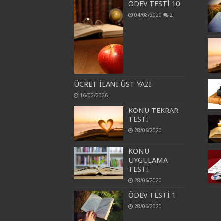
ÖDEV TESTİ 10
04/08/2020
2
ÜCRET İLANI ÜST YAZI
16/02/2026
KONU TEKRAR
TESTİ
28/06/2020
KONU
UYGULAMA
TESTİ
28/06/2020
ÖDEV TESTİ 1
28/06/2020