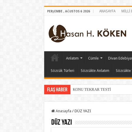
ANASAYFA
MİLLİ
PERŞEMBE , AĞUSTOS 6 2026
Anlatım
Cümle
Divan Edebiyat
Sözcük Türleri
Sözcükte Anlatım
Sözcükte 
Flaş Haber
KONU TEKRAR TESTİ
Anasayfa
/
DÜZ YAZI
DÜZ YAZI