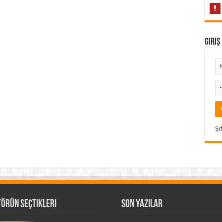
Giriş
Şi
törün Seçtikleri
Son Yazılar