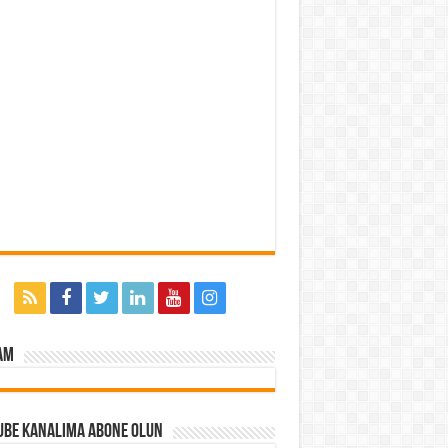
am
ube Kanalıma Abone Olun