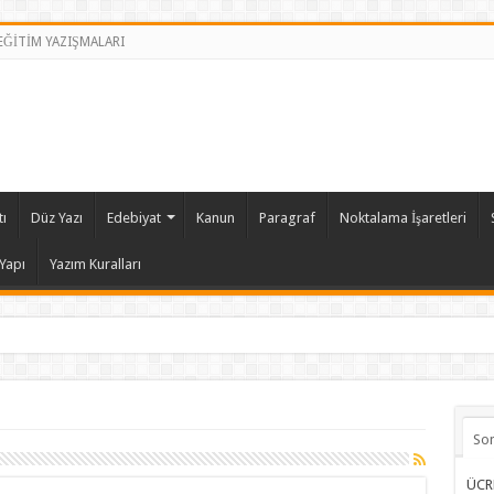
 EĞİTİM YAZIŞMALARI
ı
Düz Yazı
Edebiyat
Kanun
Paragraf
Noktalama İşaretleri
Yapı
Yazım Kuralları
So
ÜCR