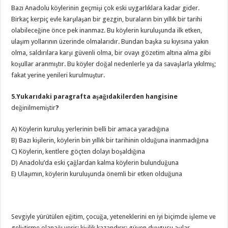
Bazı Anadolu köylerinin geçmişi çok eski uygarlıklara kadar gider.
Birkaç kerpiç evle karşılaşan bir gezgin, buraların bin yıllık bir tarihi
olabileceğine önce pek inanmaz. Bu köylerin kuruluşunda ilk etken,
ulaşım yollarının üzerinde olmalarıdır. Bundan başka su kıyısına yakın
olma, saldırılara karşı güvenli olma, bir ovayı gözetim altına alma gibi
koşullar aranmıştır. Bu köyler doğal nedenlerle ya da savaşlarla yıkılmış;
fakat yerine yenileri kurulmuştur.
5.Yukarıdaki paragrafta aşağıdakilerden hangisine
değinilmemiştir
?
A) Köylerin kuruluş yerlerinin belli bir amaca yaradığına
B) Bazı kişilerin, köylerin bin yıllık bir tarihinin olduğuna inanmadığına
C) Köylerin, kentlere göçten dolayı boşaldığına
D) Anadolu’da eski çağlardan kalma köylerin bulunduğuna
E) Ulaşımın, köylerin kuruluşunda önemli bir etken olduğuna
Sevgiyle yürütülen eğitim, çocuğa, yeteneklerini en iyi biçimde işleme ve
geliştirme olanağı verir; kişilik kazandırır; güven duygusu aşılar.