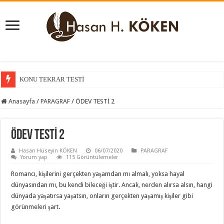
KONU TEKRAR TESTİ
KONU KAVRAMA TESTİ
Anasayfa
/
PARAGRAF
/
ÖDEV TESTİ 2
ÖDEV TESTİ 2
Hasan Hüseyin KÖKEN
06/07/2020
PARAGRAF
Yorum yap
115 Görüntülemeler
Romancı, kişilerini gerçekten yaşamdan mı almalı, yoksa hayal
dünyasından mı, bu kendi bileceği iştir. Ancak, nerden alırsa alsın, hangi
dünyada yaşatırsa yaşatsın, onların gerçekten yaşamış kişiler gibi
görünmeleri şart.