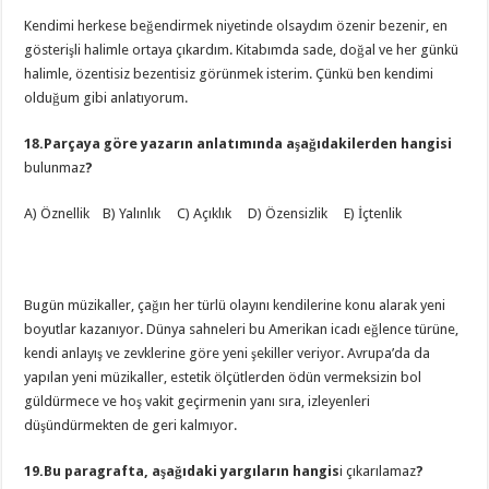
Kendimi herkese beğendirmek niyetinde olsaydım özenir bezenir, en
gösterişli halimle ortaya çıkardım. Kitabımda sade, doğal ve her günkü
halimle, özentisiz bezentisiz görünmek isterim. Çünkü ben kendimi
olduğum gibi anlatıyorum.
18.Parçaya göre yazarın anlatımında aşağıdakilerden hangisi
bulunmaz
?
A) Öznellik B) Yalınlık C) Açıklık D) Özensizlik E) İçtenlik
Bugün müzikaller, çağın her türlü olayını kendilerine konu alarak yeni
boyutlar kazanıyor. Dünya sahneleri bu Amerikan icadı eğlence türüne,
kendi anlayış ve zevklerine göre yeni şekiller veriyor. Avrupa’da da
yapılan yeni müzikaller, estetik ölçütlerden ödün vermeksizin bol
güldürmece ve hoş vakit geçirmenin yanı sıra, izleyenleri
düşündürmekten de geri kalmıyor.
19.Bu paragrafta, aşağıdaki yargıların hangis
i çıkarılamaz
?