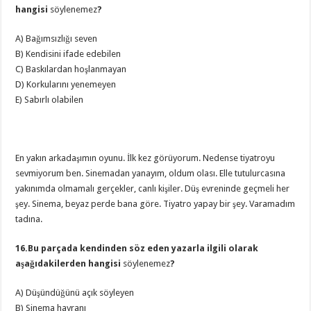
hangisi
söylenemez
?
A) Bağımsızlığı seven
B) Kendisini ifade edebilen
C) Baskılardan hoşlanmayan
D) Korkularını yenemeyen
E) Sabırlı olabilen
En yakın arkadaşımın oyunu. İlk kez görüyorum. Nedense tiyatroyu
sevmiyorum ben. Sinemadan yanayım, oldum olası. Elle tutulurcasına
yakınımda olmamalı gerçekler, canlı kişiler. Düş evreninde geçmeli her
şey. Sinema, beyaz perde bana göre. Tiyatro yapay bir şey. Varamadım
tadına.
16.Bu parçada kendinden söz eden yazarla ilgili olarak
aşağıdakilerden hangisi
söylenemez
?
A) Düşündüğünü açık söyleyen
B) Sinema hayranı