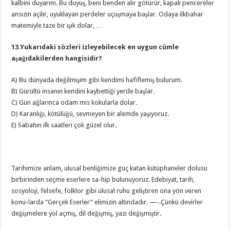
kalbini duyarım. Bu duyuş, beni benden alır götürür, kapalı pencereler
ansızın açılır, uyuklayan perdeler uçuşmaya başlar. Odaya ilkbahar
matemiyle taze bir ışık dolar, …
13.Yukarıdaki sözleri izleyebilecek en uygun cümle
aşağıdakilerden hangisidir?
A) Bu dünyada değilmişim gibi kendimi hafiflemiş bulurum.
B) Gürültü insanın kendini kaybettiği yerde başlar.
C) Gün ağlarınca odam mis kokularla dolar.
D) Karanlığı, kötülüğü, sevmeyen bir alemde yaşıyoruz.
E) Sabahın ilk saatleri çok güzel olur.
Tarihimize anlam, ulusal benliğimize güç katan kütüphaneler dolusu
birbirinden seçme eserlere sa-hip bulunuyoruz. Edebiyat, tarih,
sosyoloji, felsefe, folklor gibi ulusal ruhu geliştiren ona yön veren
konu-larda “Gerçek Eserler” elimizin altındadır. —-.Çünkü devirler
değişmelere yol açmış, dil değişmiş, yazı değişmiştir.