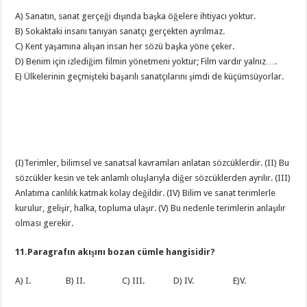
A) Sanatın, sanat gerçeği dışında başka öğelere ihtiyacı yoktur.
B) Sokaktaki insanı tanıyan sanatçı gerçekten ayrılmaz.
C) Kent yaşamına alışan insan her sözü başka yöne çeker.
D) Benim için izlediğim filmin yönetmeni yoktur; Film vardır yalnız….
E) Ülkelerinin geçmişteki başarılı sanatçılarını şimdi de küçümsüyorlar.
(I)Terimler, bilimsel ve sanatsal kavramları anlatan sözcüklerdir. (II) Bu
sözcükler kesin ve tek anlamlı oluşlarıyla diğer sözcüklerden ayrılır. (III)
Anlatıma canlılık katmak kolay değildir. (IV) Bilim ve sanat terimlerle
kurulur, gelişir, halka, topluma ulaşır. (V) Bu nedenle terimlerin anlaşılır
olması gerekir.
11.Paragrafın akışını bozan cümle hangisidir?
A) I. B) II. C) III. D) IV. E)V.