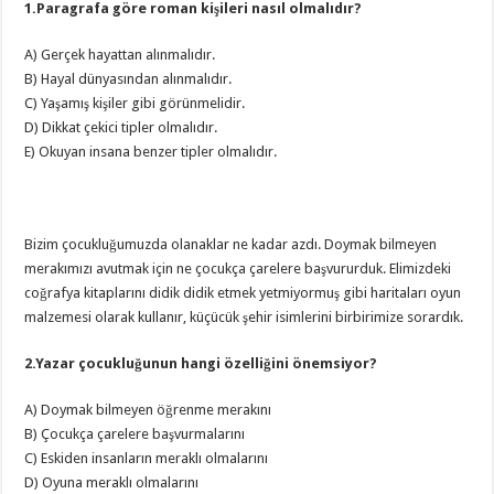
1.Paragrafa göre roman kişileri nasıl olmalıdır?
A) Gerçek hayattan alınmalıdır.
B) Hayal dünyasından alınmalıdır.
C) Yaşamış kişiler gibi görünmelidir.
D) Dikkat çekici tipler olmalıdır.
E) Okuyan insana benzer tipler olmalıdır.
Bizim çocukluğumuzda olanaklar ne kadar azdı. Doymak bilmeyen
merakımızı avutmak için ne çocukça çarelere başvururduk. Elimizdeki
coğrafya kitaplarını didik didik etmek yetmiyormuş gibi haritaları oyun
malzemesi olarak kullanır, küçücük şehir isimlerini birbirimize sorardık.
2.Yazar çocukluğunun hangi özelliğini önemsiyor?
A) Doymak bilmeyen öğrenme merakını
B) Çocukça çarelere başvurmalarını
C) Eskiden insanların meraklı olmalarını
D) Oyuna meraklı olmalarını