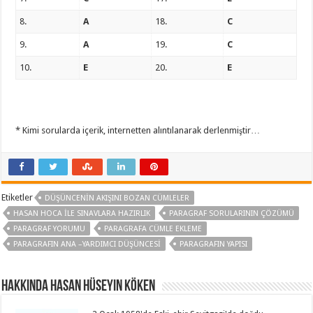
8.
A
18.
C
9.
A
19.
C
10.
E
20.
E
* Kimi sorularda içerik, internetten alıntılanarak derlenmiştir…
Etiketler
DÜŞÜNCENIN AKIŞINI BOZAN CÜMLELER
HASAN HOCA ILE SINAVLARA HAZIRLIK
PARAGRAF SORULARININ ÇÖZÜMÜ
PARAGRAF YORUMU
PARAGRAFA CÜMLE EKLEME
PARAGRAFIN ANA –YARDIMCI DÜŞÜNCESI
PARAGRAFIN YAPISI
Hakkında Hasan Hüseyin KÖKEN