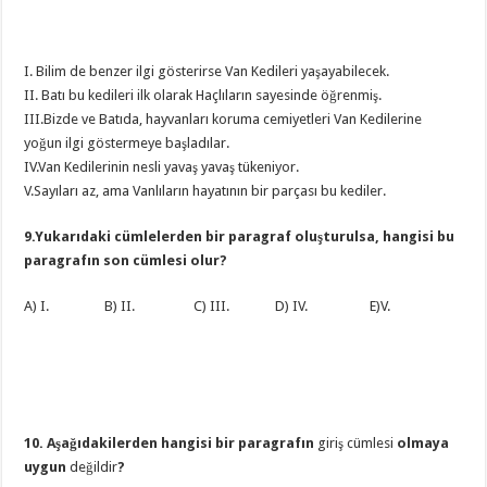
I. Bilim de benzer ilgi gösterirse Van Kedileri yaşayabilecek.
II. Batı bu kedileri ilk olarak Haçlıların sayesinde öğrenmiş.
III.Bizde ve Batıda, hayvanları koruma cemiyetleri Van Kedilerine
yoğun ilgi göstermeye başladılar.
IV.Van Kedilerinin nesli yavaş yavaş tükeniyor.
V.Sayıları az, ama Vanlıların hayatının bir parçası bu kediler.
9.Yukarıdaki cümlelerden bir paragraf oluşturulsa, hangisi bu
paragrafın son cümlesi olur?
A) I. B) II. C) III. D) IV. E)V.
10. Aşağıdakilerden hangisi bir paragrafın
giriş cümlesi
olmaya
uygun
değildir
?