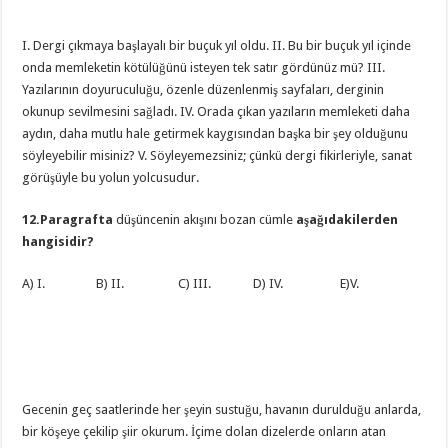
I. Dergi çıkmaya başlayalı bir buçuk yıl oldu. II. Bu bir buçuk yıl içinde
onda memleketin kötülüğünü isteyen tek satır gördünüz mü? III.
Yazılarının doyuruculuğu, özenle düzenlenmiş sayfaları, derginin
okunup sevilmesini sağladı. IV. Orada çıkan yazıların memleketi daha
aydın, daha mutlu hale getirmek kaygısından başka bir şey olduğunu
söyleyebilir misiniz? V. Söyleyemezsiniz; çünkü dergi fikirleriyle, sanat
görüşüyle bu yolun yolcusudur.
12.Paragrafta
düşüncenin akışını bozan cümle
aşağıdakilerden
hangisidir?
A) I. B) II. C) III. D) IV. E)V.
Gecenin geç saatlerinde her şeyin sustuğu, havanın durulduğu anlarda,
bir köşeye çekilip şiir okurum. İçime dolan dizelerde onların atan