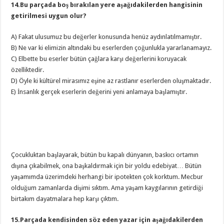
14.Bu parçada boş bırakılan yere aşağıdakilerden hangisinin
getirilmesi uygun olur?
A) Fakat ulusumuz bu değerler konusunda henüz aydınlatılmamıştır.
B) Ne var ki elimizin altındaki bu eserlerden çoğunlukla yararlanamayız.
C) Elbette bu eserler bütün çağlara karşı değerlerini koruyacak
özelliktedir.
D) Öyle ki kültürel mirasımız eşine az rastlanır eserlerden oluşmaktadır.
E) İnsanlık gerçek eserlerin değerini yeni anlamaya başlamıştır.
Çocukluktan başlayarak, bütün bu kapalı dünyanın, baskıcı ortamın
dışına çıkabilmek, ona başkaldırmak için bir yoldu edebiyat… Bütün
yaşamımda üzerimdeki herhangi bir ipotekten çok korktum. Mecbur
olduğum zamanlarda dişimi sıktım. Ama yaşam kaygılarının getirdiği
birtakım dayatmalara hep karşı çıktım.
15.Parçada kendisinden söz eden yazar için aşağıdakilerden