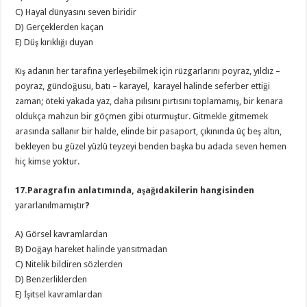
C) Hayal dünyasını seven biridir
D) Gerçeklerden kaçan
E) Düş kırıklığı duyan
Kış adanın her tarafına yerleşebilmek için rüzgarlarını poyraz, yıldız –
poyraz, gündoğusu, batı – karayel, karayel halinde seferber ettiği
zaman; öteki yakada yaz, daha pılısını pırtısını toplamamış, bir kenara
oldukça mahzun bir göçmen gibi oturmuştur. Gitmekle gitmemek
arasında sallanır bir halde, elinde bir pasaport, çıkınında üç beş altın,
bekleyen bu güzel yüzlü teyzeyi benden başka bu adada seven hemen
hiç kimse yoktur.
17.Paragrafın anlatımında, aşağıdakilerin hangisinden
yararlanılmamıştır
?
A) Görsel kavramlardan
B) Doğayı hareket halinde yansıtmadan
C) Nitelik bildiren sözlerden
D) Benzerliklerden
E) İşitsel kavramlardan