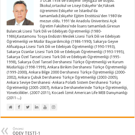
3 Ocak 1958'de Eskişehir Seyitgazi'de doğdu.
İlkokul,ortaokul ve Liseyi Eskişehir'de,Yüksek
öğrenimini Eskişehir ve İstanbul'da
tamamladı.Eskişehir Eğitim Enstitüsü'den 1980'de
mezun oldu. 1991'de Anadolu Üniveritesi Açık
Öğretim Fakültesi'nde lisans tamamladı.Giresun
Bulancak Lisesi Türk Dili ve Edebiyatı Öğretmenliği (1980-
1986),Kastamonu Tosya Endüstri Meslek Lisesi Türk Dili ve Edebiyatı
Öğretmenliği ve Müdür Başyardımcılığı (1986-1990), Sakarya Geyve
Alifuatpaşa Lisesi Türk Dili ve Edebiyatı Öğretmenliği (1990-1993),
Sakarya Ozanlar Lisesi Türk Dili ve Edebiyatı Öğretmenliği (1993-1995),
Sakarya Özel Tansel Lisesi Türk Dili ve Edebiyatı Öğretmenliği (1995-
1998), Sakarya Özel Tansel Dershanesi Türkçe Öğretmenliği ve Kurum
Müdürlüğü (1998-1999), Ankara Birikim Dershanesi Türkçe Öğretmenliği
(1999-2000), Ankara Bilge 2000 Dershanesi Türkçe Öğretmenliği (2000-
2002), Ankara Çubuk Dershanesi Türkçe Öğretmenliği (2003-2005),
Ankara Seviye Dershanesi -Ankara Polatlı Sistem Dershanesi Türkçe
Öğretmenliği (2005-2007), Ankara Dershanelerinde Türkçe Öğretmenliği,
Yöneticilikler. (2007-2011), Kocaeli İzmit American Life MEB Danışmanlığı
(2011-...)
Öncesi
ÖDEV TESTİ-1