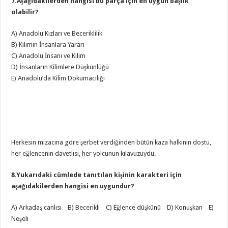
7.Aşağıdakilerden hangisi bu parça için en uygun başlık
olabilir?
A) Anadolu Kızları ve Beceriklilik
B) Kilimin İnsanlara Yararı
C) Anadolu İnsanı ve Kilim
D) İnsanların Kilimlere Düşkünlüğü
E) Anadolu’da Kilim Dokumacılığı
Herkesin mizacına göre şerbet verdiğinden bütün kaza halkının dostu,
her eğlencenin davetlisi, her yolcunun kılavuzuydu.
8.Yukarıdaki cümlede tanıtılan kişinin karakteri için
aşağıdakilerden hangisi en uygundur?
A) Arkadaş canlısı B) Becerikli C) Eğlence düşkünü D) Konuşkan E)
Neşeli