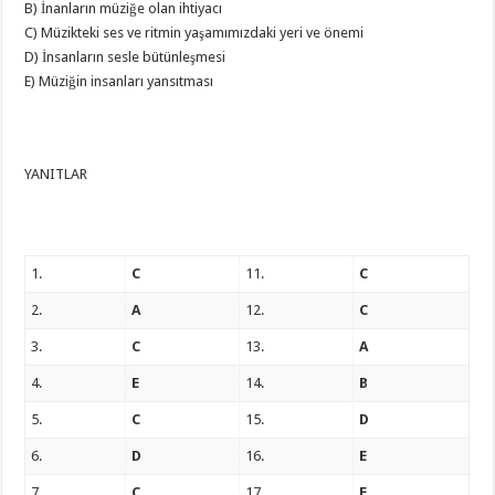
B) İnanların müziğe olan ihtiyacı
C) Müzikteki ses ve ritmin yaşamımızdaki yeri ve önemi
D) İnsanların sesle bütünleşmesi
E) Müziğin insanları yansıtması
YANITLAR
1.
C
11.
C
2.
A
12.
C
3.
C
13.
A
4.
E
14.
B
5.
C
15.
D
6.
D
16.
E
7.
C
17.
E