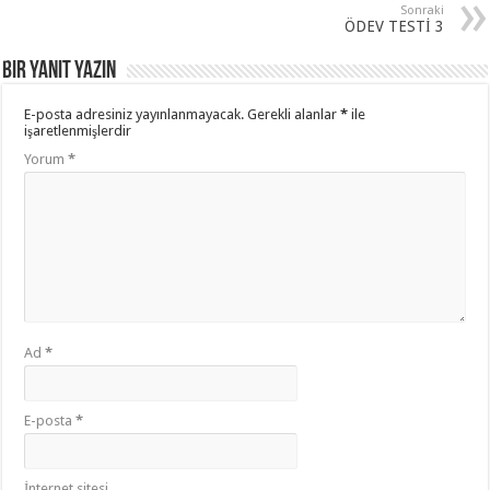
Sonraki
ÖDEV TESTİ 3
Bir yanıt yazın
E-posta adresiniz yayınlanmayacak.
Gerekli alanlar
*
ile
işaretlenmişlerdir
Yorum
*
Ad
*
E-posta
*
İnternet sitesi