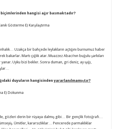
 biçimlerinden
hangisi ağır basmaktadır?
nık Gösterme E) Karşılaştırma
enhalık… Uzakça bir bahçede leylakların açtığını burnumuz haber
ek bakarlar. Martı çığlık atar. Muazzez Abacı’nın buğulu şarkıları
yanar. Uyku bizi bekler. Sonra duman, gri deniz, ay ışığı,
aşlar…
ağıdaki duyuların
hangisinden
yararlanılmamıştır?
a E) Dokunma
 gözleri derin bir rüyaya dalmış gibi… Bir gençlik fotoğrafı…
lümseyiş. Ümitler, kararsızlıklar… Pencerede parmaklıklar