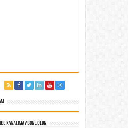
am
ube Kanalıma Abone Olun