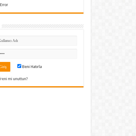
Beni Hatırla
freni mi unuttun?