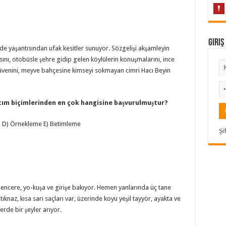
Giriş
 de yaşantısından ufak kesitler sunuyor. Sözgelişi akşamleyin
sını, otobüsle şehre gidip gelen köylülerin konuşmalarını, ince
rüvenini, meyve bahçesine kimseyi sokmayan cimri Hacı Beyin
tım biçimlerinden
en çok hangisine başvurulmuştur?
 D) Örnekleme E) Betimleme
Şi
pencere, yo-kuşa ve girişe bakıyor. Hemen yanlarında üç tane
tıknaz, kısa sarı saçları var, üzerinde koyu yeşil tayyör, ayakta ve
rde bir şeyler arıyor.