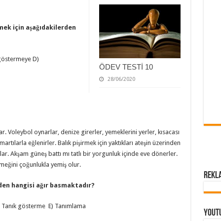
rmek için aşağıdakilerden
 göstermeye D)
ÖDEV TESTİ 10
28/06/2020
. Voleybol oynarlar, denize girerler, yemeklerini yerler, kısacası
artılarla eğlenirler. Balık pişirmek için yaktıkları ateşin üzerinden
lar. Akşam güneş battı mı tatlı bir yorgunluk içinde eve dönerler.
eğini çoğunlukla yemiş olur.
Rekl
den hangisi
ağır basmaktadır?
 Tanık gösterme E) Tanımlama
Yout