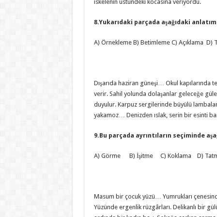
iskelenin üstündeki kocasına veriyordu.
8.Yukarıdaki parçada aşağıdaki anlatım
A) Örnekleme B) Betimleme C) Açıklama D) Ta
Dışarıda haziran güneşi… Okul kapılarında t
verir. Sahil yolunda dolaşanlar geleceğe güler
duyulur. Karpuz sergilerinde büyülü lambalar 
yakamoz… Denizden ıslak, serin bir esinti b
9.Bu parçada ayrıntıların seçiminde aş
A) Görme B) İşitme C) Koklama D) Tatm
Masum bir çocuk yüzü… Yumrukları çenesinde,
Yüzünde ergenlik rüzgârları. Delikanlı bir gü