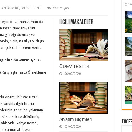
16
ANLATIM BİÇİMLERİ
,
GENEL
Yorum yap
İlgili Makaleler
rleştirip zaman zaman da
ün insan davranışlarını
ama gereği duymaz ve
yin, niçin, nasıl yapıldığını
dan çok daha önem verir.
ngisine başvurmuştur?
ÖDEV TESTİ 4
Karşılaştırma E) Örnekleme
06/07/2020
a önemli bir yer tutar.
onunla ilgili fırtına
lerinin geneline yakınının
ümsüz dizelere dökülmüş,
Anlatım Biçimleri
Faceb
Cahit Sıtkı, Yahya Kemal,
03/07/2020
de ölümün abidesini