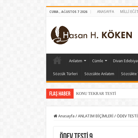
ANASAYFA
MİLLİ EĞİ
CUMA , AĞUSTOS 7 2026
Anlatım
Cümle
Divan Edebiyat
Sözcük Türleri
Sözcükte Anlatım
Sözcükte 
Flaş Haber
KONU TEKRAR TESTİ
Anasayfa
/
ANLATIM BİÇİMLERİ
/
ÖDEV TESTİ
ÖDEV TESTİ 9