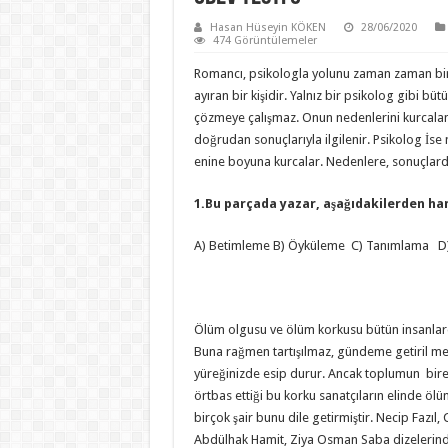
Hasan Hüseyin KÖKEN
28/06/2020
474 Görüntülemeler
Romancı, psikologla yolunu zaman zaman bi
ayıran bir kişidir. Yalnız bir psikolog gibi büt
çözmeye çalışmaz. Onun nedenlerini kurcal
doğrudan sonuçlarıyla ilgilenir. Psikolog İse ne
enine boyuna kurcalar. Nedenlere, sonuçlar
1.Bu parçada yazar, aşağıdakilerden ha
A) Betimleme B) Öyküleme C) Tanımlama D) 
Ölüm olgusu ve ölüm korkusu bütün insanlard
Buna rağmen tartışılmaz, gündeme getiril mez, 
yüreğinizde esip durur. Ancak toplumun birey
örtbas ettiği bu korku sanatçıların elinde öl
birçok şair bunu dile getirmiştir. Necip Fazıl, 
Abdülhak Hamit, Ziya Osman Saba dizelerin