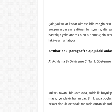
Şair, yoksullar kadar olmasa bile zenginlerin
yorgun argın evine dönen bir işçinin iç dünya
hastalığa yakalanarak ölen bir emekçinin se
hikâyesini anlatıyor.
4.Yukarıdaki paragrafta aşağıdaki anla
A) Açıklama B) Öyküleme C) Tanık Gösterme
Yüksek tavanlı bir koca oda, solda iki büyük 
masa, içeride üç hanım var. Biri kısaca boylu, 
arkası dönük, ortadaki masada duran klasörle