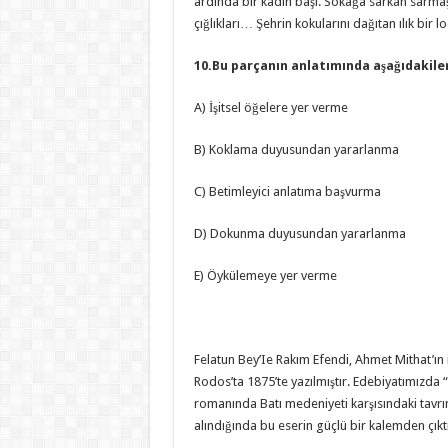
ardında bir kadın başı. Sokağa sarkan sarmaş
çığlıkları… Şehrin kokularını dağıtan ılık bir
10.Bu parçanın anlatımında aşağıdakile
A) İşitsel öğelere yer verme
B) Koklama duyusundan yararlanma
C) Betimleyici anlatıma başvurma
D) Dokunma duyusundan yararlanma
E) Öykülemeye yer verme
Felatun Bey’Ie Rakım Efendi, Ahmet Mithat’ın 
Rodos’ta 1875’te yazılmıştır. Edebiyatımızda
romanında Batı medeniyeti karşısındaki tavrı
alındığında bu eserin güçlü bir kalemden çıkt