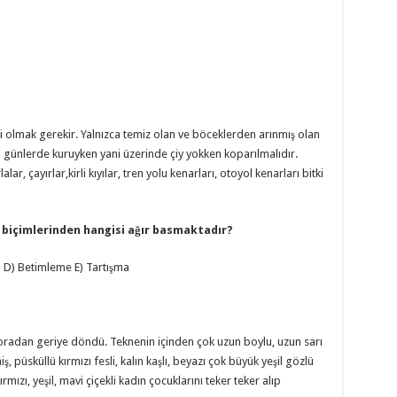
atli olmak gerekir. Yalnızca temiz olan ve böceklerden arınmış olan
li günlerde kuruyken yani üzerinde çiy yokken koparılmalıdır.
ar, çayırlar,kirli kıyılar, tren yolu kenarları, otoyol kenarları bitki
 biçimlerinden
hangisi ağır basmaktadır?
 D) Betimleme E) Tartışma
 oradan geriye döndü. Teknenin içinden çok uzun boylu, uzun sarı
, püsküllü kırmızı fesli, kalın kaşlı, beyazı çok büyük yeşil gözlü
rmızı, yeşil, mavi çiçekli kadın çocuklarını teker teker alıp