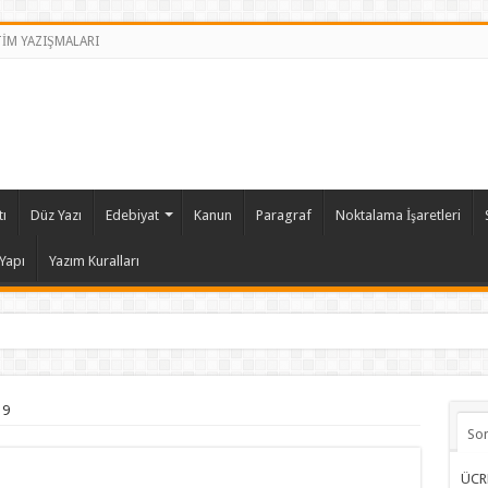
TİM YAZIŞMALARI
ı
Düz Yazı
Edebiyat
Kanun
Paragraf
Noktalama İşaretleri
Yapı
Yazım Kuralları
 9
So
ÜCR