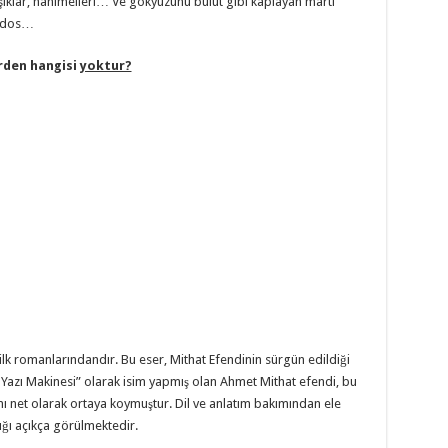
ıklar, hanımelleri… Ve gökyüzünü bulut gibi kaplayan martı
 lodos…
rden hangisi
yoktur?
ilk romanlarındandır. Bu eser, Mithat Efendinin sürgün edildiği
 “Yazı Makinesi” olarak isim yapmış olan Ahmet Mithat efendi, bu
nı net olarak ortaya koymuştur. Dil ve anlatım bakımından ele
ığı açıkça görülmektedir.