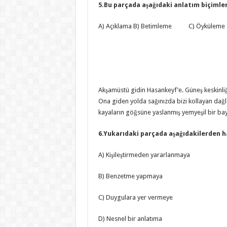
5.Bu parçada aşağıdaki anlatım biçimle
A) Açıklama B) Betimleme C) Öyküleme D
Akşamüstü gidin Hasankeyf’e. Güneş keskinli
Ona giden yolda sağınızda bizi kollayan dağla
kayaların göğsüne yaslanmış yemyeşil bir bay
6.Yukarıdaki parçada aşağıdakilerden 
A) Kişileştirmeden yararlanmaya
B) Benzetme yapmaya
C) Duygulara yer vermeye
D) Nesnel bir anlatıma