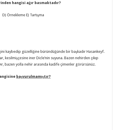
rinden hangisi
ağır basmaktadır?
) Örnekleme E) Tartışma
ğini kaybedip güzelliğine büründüğünde bir başkadır Hasankeyf.
r, kesilmişçesine iner Dicle’nin suyuna. Bazen nehirden çıkıp
ır, bazen yolla nehir arasında kadife çimenler görürsünüz.
hangisine
başvurulmamıştır?