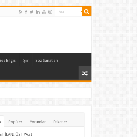
Ses Bilgisi
Şiir
Söz Sanatları
n
Popüler
Yorumlar
Etiketler
ET İLANI ÜST YAZI