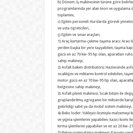
b) Dönem: İş makinesinin türüne göre belirl
programlarında yer alan teori ve uygulama de
toplamını,
c) Eğitim personeli: Kurslarda görevli yöneti
ve usta öğreticileri,
ç) Eğitim ve sınav araçları;
1) Araç kurtarma-çekme-taşıma aracı: Aracı ka
yerden başka bir yere taşıyabilen, taşıma kap
gücü en az 70 kw-95 hp olan, aparatları ruhsat
sahip makineyi,
2) Asfalt bakım distribütörü: Haznesinde asfa
sıcaklığını ve miktarını kontrol edebilen, taşı
motor gücü en az 70 kw-95 hp olan, aparatları 
belgesine sahip makineyi,
3) Asfalt plenti makinesi: Sıcak bitüm ile deği
gruplandırılmış agreganın bir mikserde karışt
getirildiği sabit ya da mobil sistem makineyi,
4) Beko loder: Yükleyici kısmıyla malzemeyi 
ve yığma işlemlerini yapabilen; kazıcı kısmı ile
kırma işlemlerini yapabilen ve en az 20 kw-
5) Beton pompalama makinesi: Karışımı yapıl