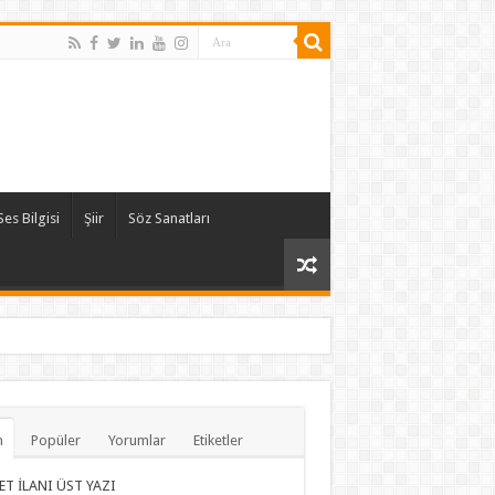
Ses Bilgisi
Şiir
Söz Sanatları
n
Popüler
Yorumlar
Etiketler
ET İLANI ÜST YAZI