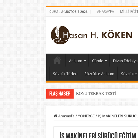
ANASAYFA
MİLLİ EĞİ
CUMA , AĞUSTOS 7 2026
Anlatım
Cümle
Divan Edebiyat
Sözcük Türleri
Sözcükte Anlatım
Sözcükte 
Flaş Haber
KONU TEKRAR TESTİ
Anasayfa
/
YÖNERGE
/
İŞ MAKİNELERİ SÜRÜCÜ
İŞ MAKİNELERİ SÜRÜCÜ EĞİTİM 