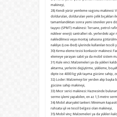
makineyi,
28) Kendi yürür yemleme vagonu makinesi: Va
doldurulan, doldurulan yemi çelik bıçakları il
tamamlandıktan sonra yemi istenilen yere dö
taşıyıcı (SPMT) makinesi: Tersane, petrol rafin
nükleer enerji) santralleri vb. yerlerdeki ağı
nakledilmesi veya montaj sahasına götürülmes
nakliye (Low-Bed) işlerinde kullanılan tescili 
30) Kırma eleme tesisi konkasör makinesi: Far
elemeye yarayan sabit ya da mobil sistem ma
31) Kule vinci: Malzemeleri ya da yükleri kal
aktarma, yerlerini değiştirme, yükleme, boşal
dipte ise 4000 kg yük taşıma gücüne sahip, z
32) Loder: Malzemeyi bir yerden alıp başka b
gücüne sahip makineyi,
33) Mıcır serici makinesi: Haznesinde bulunan
serme işlemi yapabilen, en az 1,5 metre serme
34) Mobil akaryakıt tankeri: Minimum kapasit
ruhsata işli ve tescil belgesi olan makineyi,
35) Mobil vinç: Malzemeleri ya da yükleri ka