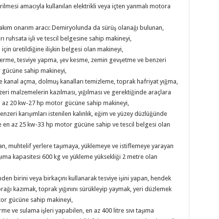
ilmesi amacıyla kullanılan elektrikli veya içten yanmalı motora
akım onarım aracı: Demiryolunda da sürüş olanağı bulunan,
 ruhsata işli ve tescil belgesine sahip makineyi,
in üretildiğine ilişkin belgesi olan makineyi,
serme, tesviye yapma, şev kesme, zemin gevşetme ve benzeri
r gücüne sahip makineyi,
üde kanal açma, dolmuş kanalları temizleme, toprak hafriyat yığma,
nzeri malzemelerin kazılması, yığılması ve gerektiğinde araçlara
en az 20 kw-27 hp motor gücüne sahip makineyi,
benzeri karışımları istenilen kalınlık, eğim ve yüzey düzlüğünde
ve en az 25 kw-33 hp motor gücüne sahip ve tescil belgesi olan
ldıran, muhtelif yerlere taşımaya, yüklemeye ve istiflemeye yarayan
ıma kapasitesi 600 kg ve yükleme yüksekliği 2 metre olan
den birini veya birkaçını kullanarak tesviye işini yapan, hendek
prağı kazımak, toprak yığınını sürükleyip yaymak, yeri düzlemek
tor gücüne sahip makineyi,
me ve sulama işleri yapabilen, en az 400 litre sıvı taşıma