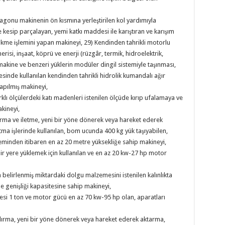
gonu makinenin ön kısmına yerleştirilen kol yardımıyla
e kesip parçalayan, yemi katkı maddesi ile karıştıran ve karışım
kme işlemini yapan makineyi, 29) Kendinden tahrikli motorlu
erisi, inşaat, köprü ve enerji (rüzgâr, termik, hidroelektrik,
r makine ve benzeri yüklerin modüler dingil sistemiyle taşınması,
inde kullanılan kendinden tahrikli hidrolik kumandalı ağır
yapılmış makineyi,
klı ölçülerdeki katı madenleri istenilen ölçüde kırıp ufalamaya ve
kineyi,
dırma ve iletme, yeni bir yöne dönerek veya hareket ederek
tma işlerinde kullanılan, bom ucunda 400 kg yük taşıyabilen,
eminden itibaren en az 20 metre yüksekliğe sahip makineyi,
ir yere yüklemek için kullanılan ve en az 20 kw-27 hp motor
 belirlenmiş miktardaki dolgu malzemesini istenilen kalınlıkta
 genişliği kapasitesine sahip makineyi,
esi 1 ton ve motor gücü en az 70 kw-95 hp olan, aparatları
ldırma, yeni bir yöne dönerek veya hareket ederek aktarma,