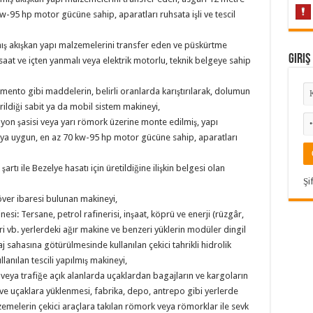
w-95 hp motor gücüne sahip, aparatları ruhsata işli ve tescil
mış akışkan yapı malzemelerini transfer eden ve püskürtme
Giriş
aat ve içten yanmalı veya elektrik motorlu, teknik belgeye sahip
çimento gibi maddelerin, belirli oranlarda karıştırılarak, dolumun
irildiği sabit ya da mobil sistem makineyi,
yon şasisi veya yarı römork üzerine monte edilmiş, yapı
aya uygun, en az 70 kw-95 hp motor gücüne sahip, aparatları
rtı ile Bezelye hasatı için üretildiğine ilişkin belgesi olan
Şi
ver ibaresi bulunan makineyi,
nesi: Tersane, petrol rafinerisi, inşaat, köprü ve enerji (rüzgâr,
eri vb. yerlerdeki ağır makine ve benzeri yüklerin modüler dingil
 sahasına götürülmesinde kullanılan çekici tahrikli hidrolik
lanılan tescili yapılmış makineyi,
 veya trafiğe açık alanlarda uçaklardan bagajların ve kargoların
sı ve uçaklara yüklenmesi, fabrika, depo, antrepo gibi yerlerde
emelerin çekici araçlara takılan römork veya römorklar ile sevk