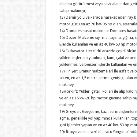
alanına götürülmesi veya sevk alanından getir
sahip makineyi,
13) Demir yolu ve karada hareket eden ray b
motor gücü en az 70 kw-95 hp olan, aparatları
14) Domates hasat makinesi: Domates hasatı iç
15) Dozer: Malzeme sıyırma, taşıma, yığma, 
işlerde kullanılan ve en az 40 kw-53 hp moto
16) Ekskavatör: Her türlü arazide çeşitli ölç
yükleme işlerinin yapılması, kum, çakıl ve be
yüklenmesi ve benzeri işlerde kullanılan ve 
17) Finişer: Granür malzemeleri ile asfalt ve 
seren, en az 1,5 metre serme genişliği olan 
makineyi,
18)Forklift: Yükleri çatallı kolları ile alıp ka
ve en az 15 kw-20 hp motor gücüne sahip taş
makineyi,
19) Greyder: Gevşetme, kazı, serme işlemlerin
açma, genellikle yol yapımında kullanılan, to
gibi işlemler yapan ve en az 40 kw-53 hp mo
20) İtfaiye ve su arazözü aracı: Yangın söndür