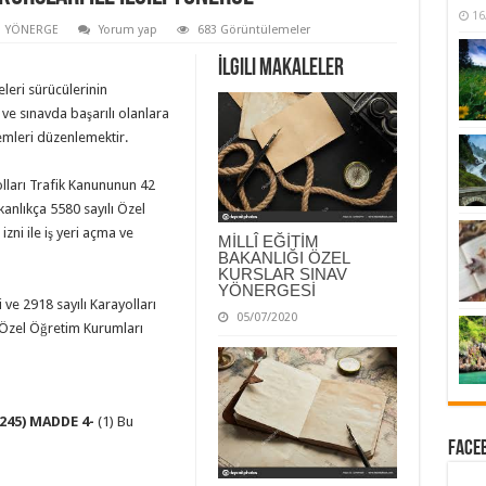
16
YÖNERGE
Yorum yap
683 Görüntülemeler
İlgili Makaleler
leri sürücülerinin
av ve sınavda başarılı olanlara
şlemleri düzenlemektir.
olları Trafik Kanununun 42
nlıkça 5580 sayılı Özel
ni ile iş yeri açma ve
MİLLÎ EĞİTİM
BAKANLIĞI ÖZEL
KURSLAR SINAV
YÖNERGESİ
 ve 2918 sayılı Karayolları
05/07/2020
ı Özel Öğretim Kurumları
245) MADDE 4-
(1) Bu
Faceb