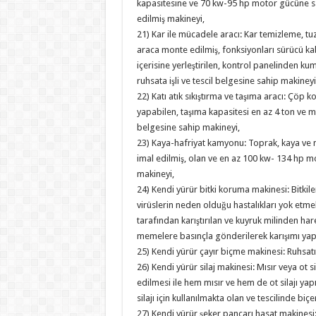
kapasitesine ve 70 kw-95 hp motor gücüne sahi
edilmiş makineyi,
21) Kar ile mücadele aracı: Kar temizleme, tuzl
araca monte edilmiş, fonksiyonları sürücü ka
içerisine yerleştirilen, kontrol panelinden k
ruhsata işli ve tescil belgesine sahip makineyi
22) Katı atık sıkıştırma ve taşıma aracı: Çöp 
yapabilen, taşıma kapasitesi en az 4 ton ve mo
belgesine sahip makineyi,
23) Kaya-hafriyat kamyonu: Toprak, kaya ve m
imal edilmiş, olan ve en az 100 kw- 134 hp mo
makineyi,
24) Kendi yürür bitki koruma makinesi: Bitkil
virüslerin neden olduğu hastalıkları yok etmek
tarafından karıştırılan ve kuyruk milinden h
memelere basınçla gönderilerek karışımı yapıl
25) Kendi yürür çayır biçme makinesi: Ruhsat
26) Kendi yürür silaj makinesi: Mısır veya o
edilmesi ile hem mısır ve hem de ot silajı yap
silajı için kullanılmakta olan ve tescilinde bi
27) Kendi yürür şeker pancarı hasat makinesi: Ş