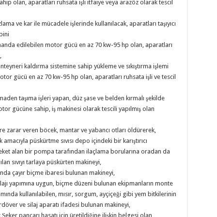
p olan, aparatları ruhsata işli itfaiye veya arazöz olarak tescil
ama ve kar ile mücadele işlerinde kullanılacak, aparatları taşıyıcı
bini
umanda edilebilen motor gücü en az 70 kw-95 hp olan, aparatları
,
konteyneri kaldırma sistemine sahip yükleme ve sıkıştırma işlemi
tor gücü en az 70 kw-95 hp olan, aparatları ruhsata işli ve tescil
aden taşıma işleri yapan, düz şase ve belden kırmalı şekilde
tor gücüne sahip, iş makinesi olarak tescili yapılmış olan
ere zarar veren böcek, mantar ve yabancı otları öldürerek,
 amacıyla püskürtme sıvısı depo içindeki bir karıştırıcı
areket alan bir pompa tarafından ilaçlama borularına oradan da
an sıvıyı tarlaya püskürten makineyi,
ında çayır biçme ibaresi bulunan makineyi,
t silajı yapımına uygun, biçme düzeni bulunan ekipmanların monte
ımında kullanılabilen, mısır, sorgum, ayçiçeği gibi yem bitkilerinin
çerdöver ve silaj aparatı ifadesi bulunan makineyi,
eker pancarı hasatı için üretildiğine ilişkin belgesi olan