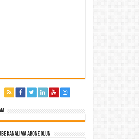
am
ube Kanalıma Abone Olun