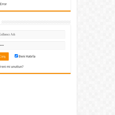
Beni Hatırla
freni mi unuttun?