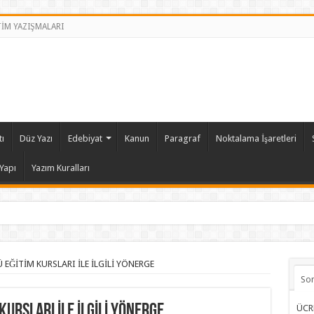
TİM YAZIŞMALARI
ı
Düz Yazı
Edebiyat
Kanun
Paragraf
Noktalama İşaretleri
Yapı
Yazım Kuralları
 EĞİTİM KURSLARI İLE İLGİLİ YÖNERGE
So
KURSLARI İLE İLGİLİ YÖNERGE
ÜCR