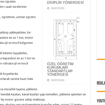
enen öğretim
DİSİPLİN YÖNERGESİ
rs saati sürelerinin
05/07/2020
ci, öğretmen, uzman öğretici
ldırıp yükleyebilen, bir
asitesi en az 1 ton, motor
a işli ve tescil belgesine
lt bitümü taşıyabilen,
ma kapasitesi en az 1 ton ve
ruhsata işli ve tescil
ÖZEL ÖĞRETİM
KURUMLARI
STANDARTLAR
şik boyutlarda
YÖNERGESİ
ırılarak serime hazır hale
05/07/2020
Rekl
kısa mesafeli taşıma, yükleme
 hendek kazıları, kanal kazıları yapı temelleri, yükleme işlemleri ve
27 hp motor gücüne sahip makineyi,
Yout
mış akışkan yapı malzemelerini transfer eden, asgari 12 metre