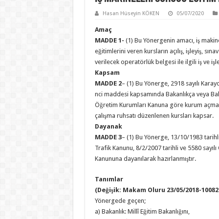
Hasan Hüseyin KÖKEN
05/07/2020
Amaç
MADDE 1-
(1) Bu Yönergenin amacı, iş makine
eğitimlerini veren kursların açılış, işleyiş, sın
verilecek operatörlük belgesi ile ilgili iş ve i
Kapsam
MADDE 2
– (1) Bu Yönerge, 2918 sayılı Karay
nci maddesi kapsamında Bakanlıkça veya Baka
Öğretim Kurumları Kanuna göre kurum açma iz
çalışma ruhsatı düzenlenen kursları kapsar.
Dayanak
MADDE 3
– (1) Bu Yönerge, 13/10/1983 tarihli
Trafik Kanunu, 8/2/2007 tarihli ve 5580 sayıl
Kanununa dayanılarak hazırlanmıştır.
Tanımlar
(Değişik: Makam Oluru 23/05/2018-10082
Yönergede geçen;
a) Bakanlık: Millî Eğitim Bakanlığını,