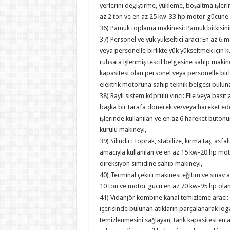
yerlerini değiştirme, yükleme, boşaltma işleri
az 2 ton ve en az 25 kw-33 hp motor gücüne 
36) Pamuk toplama makinesi: Pamuk bitkisin
37) Personel ve yük yükseltici aracı: En az 6 
veya personelle birlikte yük yükseltmek için k
ruhsata işlenmiş tescil belgesine sahip makin
kapasitesi olan personel veya personelle birli
elektrik motoruna sahip teknik belgesi bulun
38) Raylı sistem köprülü vinci: Elle veya ba
başka bir tarafa dönerek ve/veya hareket ed
işlerinde kullanılan ve en az 6 hareket buton
kurulu makineyi,
39) Silindir: Toprak, stabilize, kırma taş, asfal
amacıyla kullanılan ve en az 15 kw-20 hp mot
direksiyon simidine sahip makineyi,
40) Terminal çekici makinesi eğitim ve sınav 
10 ton ve motor gücü en az 70 kw-95 hp olan r
41) Vidanjör kombine kanal temizleme aracı: Ka
içerisinde bulunan atıkların parçalanarak log
temizlenmesini sağlayan, tank kapasitesi en 