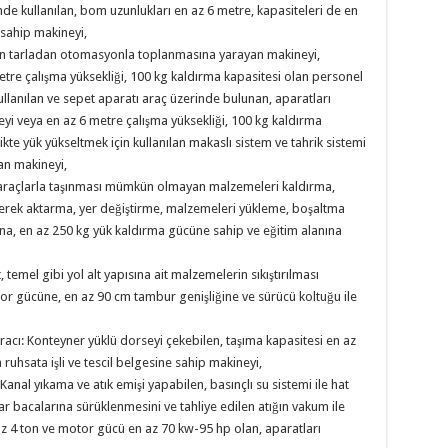
nde kullanılan, bom uzunlukları en az 6 metre, kapasiteleri de en
sahip makineyi,
in tarladan otomasyonla toplanmasına yarayan makineyi,
metre çalışma yüksekliği, 100 kg kaldırma kapasitesi olan personel
ullanılan ve sepet aparatı araç üzerinde bulunan, aparatları
eyi veya en az 6 metre çalışma yüksekliği, 100 kg kaldırma
kte yük yükseltmek için kullanılan makaslı sistem ve tahrik sistemi
an makineyi,
sit araçlarla taşınması mümkün olmayan malzemeleri kaldırma,
erek aktarma, yer değiştirme, malzemeleri yükleme, boşaltma
una, en az 250 kg yük kaldırma gücüne sahip ve eğitim alanına
t, temel gibi yol alt yapısına ait malzemelerin sıkıştırılması
or gücüne, en az 90 cm tambur genişliğine ve sürücü koltuğu ile
aracı: Konteyner yüklü dorseyi çekebilen, taşıma kapasitesi en az
uhsata işli ve tescil belgesine sahip makineyi,
nal yıkama ve atık emişi yapabilen, basınçlı su sistemi ile hat
ar bacalarına sürüklenmesini ve tahliye edilen atığın vakum ile
az 4 ton ve motor gücü en az 70 kw-95 hp olan, aparatları