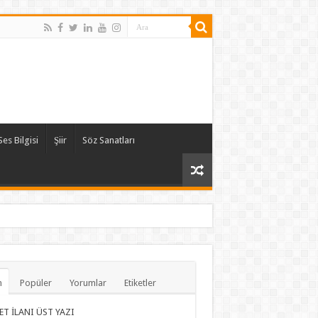
Ses Bilgisi
Şiir
Söz Sanatları
n
Popüler
Yorumlar
Etiketler
ET İLANI ÜST YAZI