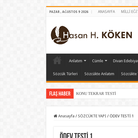
ANASAYFA
MİLLİ EĞ
PAZAR , AĞUSTOS 9 2026
Anlatım
Cümle
Divan Edebiyat
Sözcük Türleri
Sözcükte Anlatım
Sözcükte 
Flaş Haber
KONU TEKRAR TESTİ
Anasayfa
/
SÖZCÜKTE YAPI
/
ÖDEV TESTİ 1
ÖDEV TESTİ 1