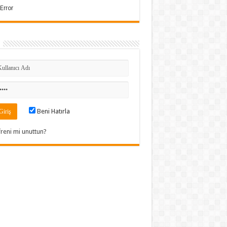
Beni Hatırla
freni mi unuttun?