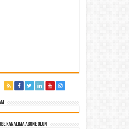
am
ube Kanalıma Abone Olun