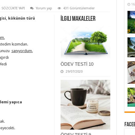
16
SÖZCÜKTE YAPI
Yorum yap
431 Görüntülemeler
İlgili Makaleler
ngisi, kökünün türü
ım.
stedim kızımdan.
uğunuzu
sanıyordum.
ağırdı
ÖDEV TESTİ 10
ledi
29/07/2020
klemi yapıca
ak.
Faceb
leyecekti.
ÖDEV TESTİ 9