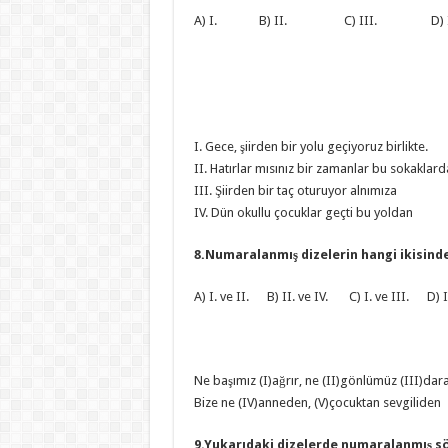
A) I. B) II. C) III. D) 
I. Gece, şiirden bir yolu geçiyoruz birlikte.
II. Hatırlar mısınız bir zamanlar bu sokaklar
III. Şiirden bir taç oturuyor alnımıza
IV. Dün okullu çocuklar geçti bu yoldan
8.Numaralanmış dizelerin hangi ikisinde
A) I. ve II. B) II. ve IV. C) I. ve III. D) II
Ne başımız (I)ağrır, ne (II)gönlümüz (III)dara
Bize ne (IV)anneden, (V)çocuktan sevgiliden
9.Yukarıdaki dizelerde numaralanmış s