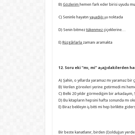
B)
Gözlerim
hemen fark eder birisi uyudu mu
C) Seninle hayatın
yaşadığı
şu noktada
D) Senin bitmez
tükenmez
çiçeklerine…
E)
Rüzgârlarla
zamanı aramakta
12. Soru eki “mı, mi” aşağıdakilerden h
A) Şahin, o yıllarda yaramaz mı yaramaz bir 
B) Verilen görevleri yerine getirmedi mi hemen
C) Belki 20 yıldır görmediğim bir arkadaşım,
D) Bu kitapların hepsini hafta sonunda mı ok
E) Biraz bekleyin iş bitti mi hep birliktte giders
Bir beste kanatlanır, birden (I)olduğun yerde