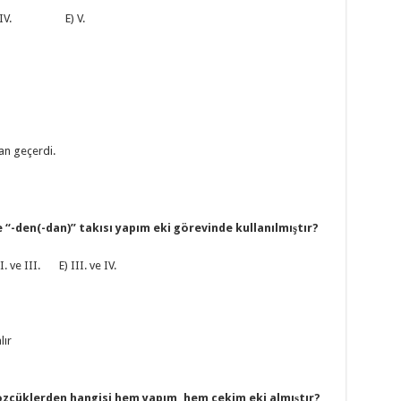
IV. E) V.
dan geçerdi.
 “-den(-dan)” takısı yapım eki görevinde kullanılmıştır?
. ve III. E) III. ve IV.
lır
özcüklerden hangisi hem yapım, hem çekim eki almıştır?