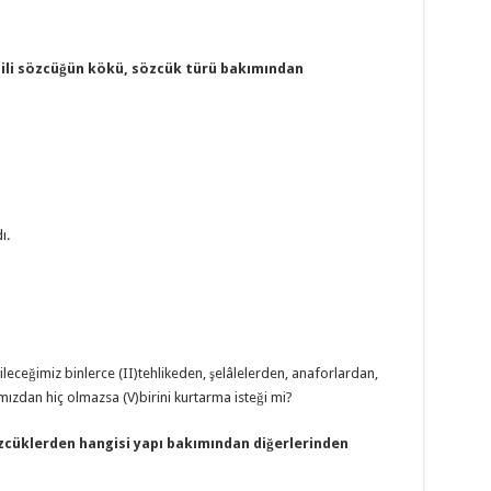
çizili sözcüğün kökü, sözcük türü bakımından
ı.
ileceğimiz binlerce (II)tehlikeden, şelâlelerden, anaforlardan,
mızdan hiç olmazsa (V)birini kurtarma isteği mi?
cüklerden hangisi yapı bakımından diğerlerinden