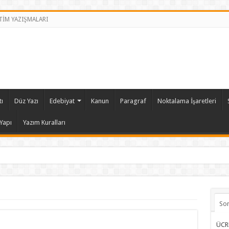
İTİM YAZIŞMALARI
ı
Düz Yazı
Edebiyat
Kanun
Paragraf
Noktalama İşaretleri
Yapı
Yazım Kuralları
So
ÜCR