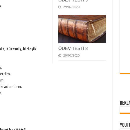
.
29/07/2020
ÖDEV TESTİ 8
t, türemiş, birleşik
29/07/2020
a.
verdim.
ım.
ki adamların.
e.
Rekl
Yout
lemi basittir?