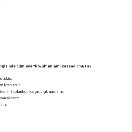
.
angisinde cümleye “koşul” anlamı kazandırmıştır?
çocuktu.
 işten atılır.
 Semih, toplantıda karşıma çıkmasın mı!
uyacaksınız?
iniz.