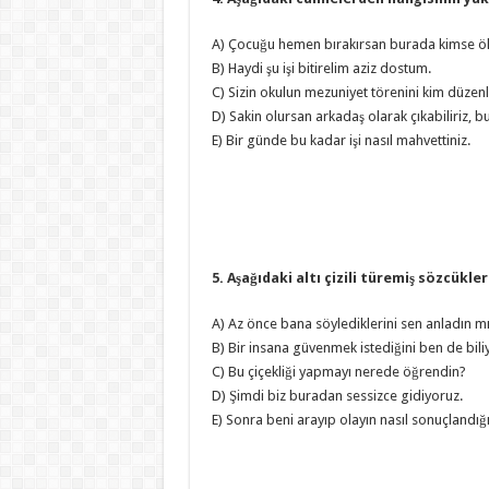
A) Çocuğu hemen bırakırsan burada kimse ö
B) Haydi şu işi bitirelim aziz dostum.
C) Sizin okulun mezuniyet törenini kim düzenl
D) Sakin olursan arkadaş olarak çıkabiliriz, b
E) Bir günde bu kadar işi nasıl mahvettiniz.
5. Aşağıdaki altı çizili türemiş sözcükle
A) Az önce bana söylediklerini sen anladın m
B) Bir insana güvenmek istediğini ben de bil
C) Bu çiçekliği yapmayı nerede öğrendin?
D) Şimdi biz buradan sessizce gidiyoruz.
E) Sonra beni arayıp olayın nasıl sonuçlandığın