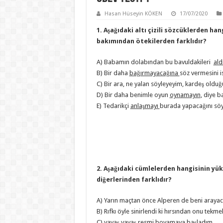
Hasan Hüseyin KÖKEN
17/07/2020
1. Aşağıdaki altı çizili sözcüklerden ha
bakımından ötekilerden farklıdır?
A) Babamın dolabından bu bavuldakileri
ald
B) Bir daha
bağırmayacağına
söz vermesini i
C) Bir ara, ne yalan söyleyeyim, kardeş old
D) Bir daha benimle oyun
oynamayın
, diye b
E) Tedarikçi
anlaşmayı
burada yapacağını söy
2. Aşağıdaki cümlelerden hangisinin yü
diğerlerinden farklıdır?
A) Yarın maçtan önce Alperen de beni arayac
B) Rıfkı öyle sinirlendi ki hırsından onu tekme
C) yavaş yavaş resmi boyamaya başladım.