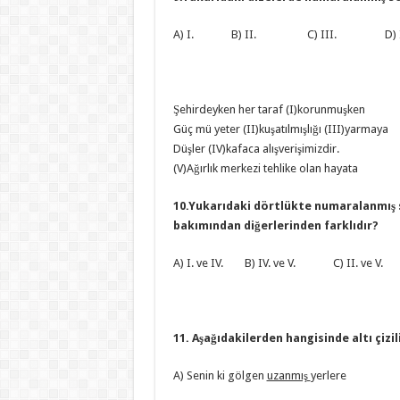
A) I. B) II. C) III. D) 
Şehirdeyken her taraf (I)korunmuşken
Güç mü yeter (II)kuşatılmışlığı (III)yarmaya
Düşler (IV)kafaca alışverişimizdir.
(V)Ağırlık merkezi tehlike olan hayata
10.Yukarıdaki dörtlükte numaralanmış 
bakımından diğerlerinden farklıdır?
A) I. ve IV. B) IV. ve V. C) II. ve V. 
11. Aşağıdakilerden hangisinde altı çizil
A) Senin ki gölgen
uzanmış
yerlere