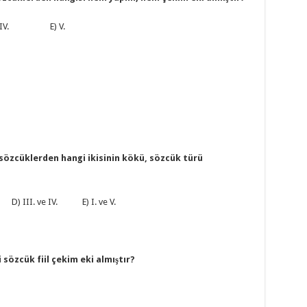
IV. E) V.
sözcüklerden hangi ikisinin kökü, sözcük türü
D) III. ve IV. E) I. ve V.
i sözcük fiil çekim eki almıştır?