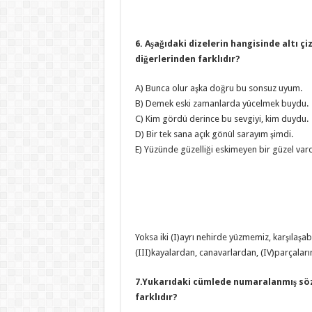
6. Aşağıdaki dizelerin hangisinde altı 
diğerlerinden farklıdır?
A) Bunca olur aşka doğru bu sonsuz uyum.
B) Demek eski zamanlarda yücelmek buydu.
C) Kim gördü derince bu sevgiyi, kim duydu.
D) Bir tek sana açık gönül sarayım şimdi.
E) Yüzünde güzelliği eskimeyen bir güzel vard
Yoksa iki (I)ayrı nehirde yüzmemiz, karşılaşab
(III)kayalardan, canavarlardan, (IV)parçaları
7.Yukarıdaki cümlede numaralanmış söz
farklıdır?