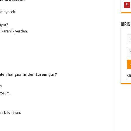
lmeyecek.
Giriş
iyor?
u karanlık yerden.
rden hangisi fiilden türemiştir?
Şi
ı?
iyorum.
ı bildirirsin.