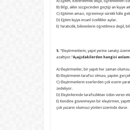
A) Eğitim, ezberletmek değil, öğrenilenleri 
B) Bilgi, aklın süzgecinden geçtiği an kişiye ait
C) Eğitimin amacı, öğrenmeyi sürekli hâle get
D) Eğitim kişiye insanî özellikler aşılar.
E) Yaratıcılık, bilinenlerin öğretilmesi değil, 
5.
“Eleştirmenlerin, yapıt yerine sanatçı üzeri
azaltıyor.”
Aşağıdakilerden hangisi anlam
A) Eleştirmenler, bir yapıtı her zaman olumsu
B) Eleştirmenin tarafsız olması, yapıtın gerç
C) Eleştirmenlerin eserlerden çok eserin yara
zedeliyor.
D) Eleştirilerinde tarafsızlıktan ödün veren el
E) Kendine güvenmeyen bir eleştirmen, yapıt
çok yazarın olumsuz yönleri üzerinde durur.