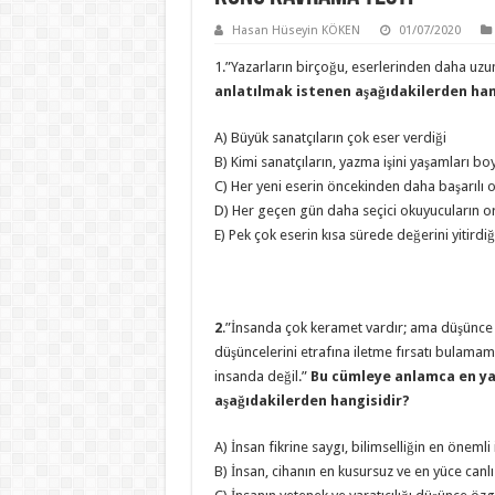
Hasan Hüseyin KÖKEN
01/07/2020
1.”Yazarların birçoğu, eserlerinden daha uz
anlatılmak istenen aşağıdakilerden han
A) Büyük sanatçıların çok eser verdiği
B) Kimi sanatçıların, yazma işini yaşamları 
C) Her yeni eserin öncekinden daha başarılı 
D) Her geçen gün daha seçici okuyucuların ort
E) Pek çok eserin kısa sürede değerini yitirdiğ
2
.”İnsanda çok keramet vardır; ama düşünce 
düşüncelerini etrafına iletme fırsatı bulamamış
insanda değil.”
Bu cümleye anlamca en ya
aşağıdakilerden hangisidir?
A) İnsan fikrine saygı, bilimselliğin en önemli 
B) İnsan, cihanın en kusursuz ve en yüce canlıs