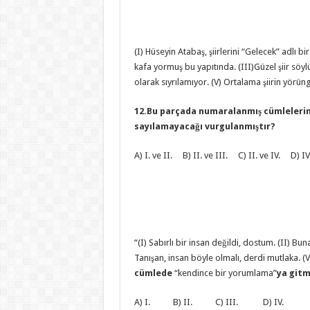
(I) Hüseyin Atabaş, şiirlerini “Gelecek” adlı b
kafa yormuş bu yapıtında. (III)Güzel şiir söylü
olarak sıyrılamıyor. (V) Ortalama şiirin yörün
12.Bu parçada numaralanmış cümlelerin 
sayılamayacağı vurgulanmıştır?
A) I. ve II. B) II. ve III. C) II. ve IV. D) IV
“(I) Sabırlı bir insan değildi, dostum. (II) Bu
Tanışan, insan böyle olmalı, derdi mutlaka. (
cümlede
“kendince bir yorumlama”
ya gitm
A) I. B) II. C) III. D) IV. E