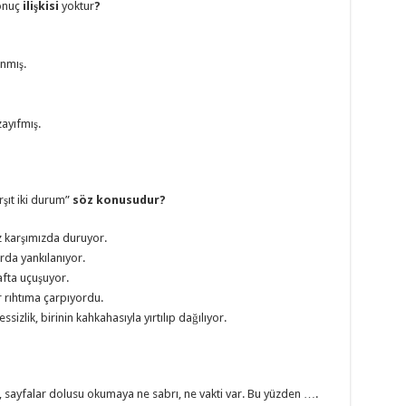
onuç
ilişkisi
yoktur
?
anmış.
ayıfmış.
rşıt iki durum”
söz konusudur?
z karşımızda duruyor.
rda yankılanıyor.
afta uçuşuyor.
r rıhtıma çarpıyordu.
ssizlik, birinin kahkahasıyla yırtılıp dağılıyor.
, sayfalar dolusu okumaya ne sabrı, ne vakti var. Bu yüzden ….