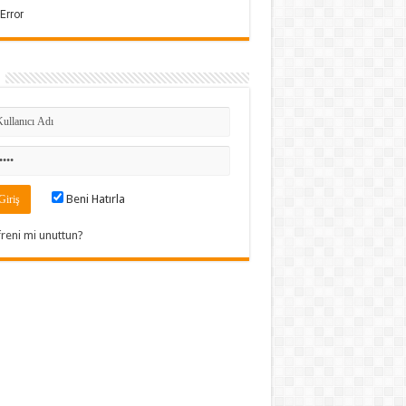
Beni Hatırla
freni mi unuttun?