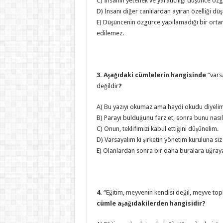
C) İnsanın yetenek ve yaratıcılığı düşünce özgü
D) İnsanı diğer canlılardan ayıran özelliği d
E) Düşüncenin özgürce yapılamadığı bir orta
edilemez.
3. Aşağıdaki cümlelerin hangisinde
“vars
değildir
?
A) Bu yazıyı okumaz ama haydi okudu diyel
B) Parayı bulduğunu farz et, sonra bunu nası
C) Onun, teklifimizi kabul ettiğini düşünelim.
D) Varsayalım ki şirketin yönetim kuruluna siz 
E) Olanlardan sonra bir daha buralara uğray
4.
“Eğitim, meyvenin kendisi değil, meyve to
cümle aşağıdakilerden hangisidir?