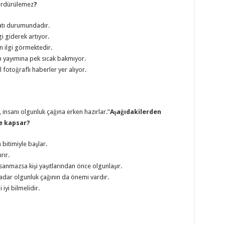
ürdürülemez
?
atı durumundadır.
gi giderek artıyor.
n ilgi görmektedir.
ın yayımına pek sıcak bakmıyor.
fotoğraflı haberler yer alıyor.
, insanı olgunluk çağına erken hazırlar.”
Aşağıdakilerden
e kapsar?
 bitimiyle başlar.
rır.
asanmazsa kişi yaşıtlarından önce olgunlaşır.
kadar olgunluk çağının da önemi vardır.
 iyi bilmelidir.