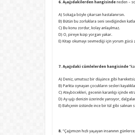
6. Aşağıdakilerden hangisinde
neden – s
A) Sokağa böyle çıkarsan hastalanırsın.
B) Bütün bu zorluklara seni sevdiğinden katl
C) Bu konu zordur, kolay anlaşılmaz.
D) O, pireye kızıp yorgan yakar.
E) Kitap okumayı sevmediği için yorum gücü z
7. Aşağıdaki cümlelerden hangisinde
“ka
A) Deniz, umutsuz bir düşünce gibi hareketsi
B) Parkta oynayan çocukların sesleri kayalıkla
C) Ateşböcekleri, gecenin karanlığı içinde etr
D) Ay ışığı denizin üzerinde yansıyor, dalgala
E) Bahçenin üstünde ince bir tül gibi salınan se
8.
“Çağımızın hızlı yaşayan insanının günlerce