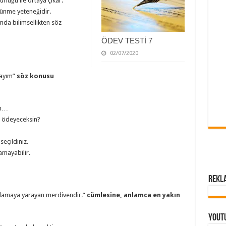
rlüğü ile ortaya çıkar.
üşünme yeteneğidir.
mda bilimsellikten söz
ÖDEV TESTİ 7
02/07/2020
ayım”
söz konusu
im…
l ödeyeceksin?
seçildiniz.
amayabilir.
Rekl
plamaya yarayan merdivendir.”
cümlesine, anlamca en yakın
Yout