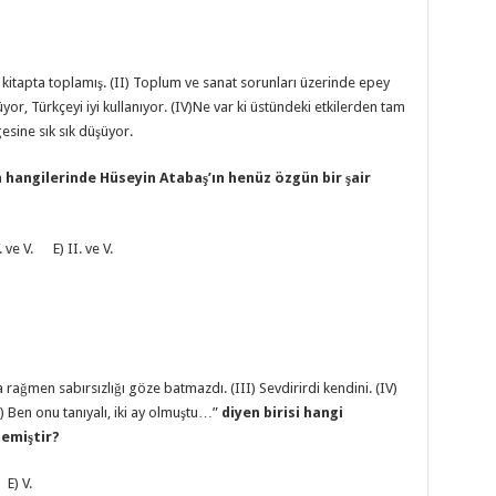
ir kitapta toplamış. (II) Toplum ve sanat sorunları üzerinde epey
yor, Türkçeyi iyi kullanıyor. (IV)Ne var ki üstündeki etkilerden tam
gesine sık sık düşüyor.
hangilerinde Hüseyin Atabaş’ın henüz özgün bir şair
. ve V. E) II. ve V.
na rağmen sabırsızlığı göze batmazdı. (III) Sevdirirdi kendini. (IV)
V) Ben onu tanıyalı, iki ay olmuştu…”
diyen birisi hangi
emiştir?
) V.