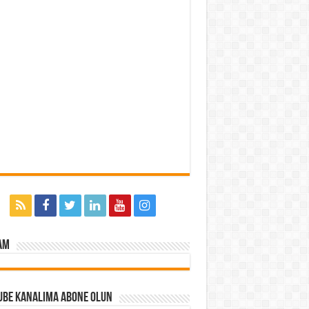
am
ube Kanalıma Abone Olun