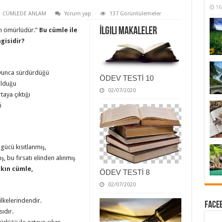
16
CÜMLEDE ANLAM
Yorum yap
137 Görüntülemeler
İlgili Makaleler
un ömürlüdür.”
Bu cümle ile
gisidir?
boyunca sürdürdüğü
ÖDEV TESTİ 10
olduğu
02/07/2020
aya çıktığı
i
gücü kısıtlanmış,
, bu fırsatı elinden alınmış
kın cümle,
ÖDEV TESTİ 8
02/07/2020
ilkelerindendir.
Faceb
ıdır.