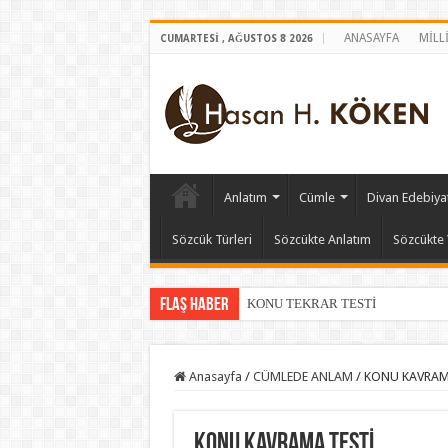
ANASAYFA
MİLL
CUMARTESI , AĞUSTOS 8 2026
Anlatım
Cümle
Divan Edebiyat
Sözcük Türleri
Sözcükte Anlatım
Sözcükte 
Flaş Haber
KONU TEKRAR TESTİ
Anasayfa
/
CÜMLEDE ANLAM
/
KONU KAVRAM
KONU KAVRAMA TESTİ