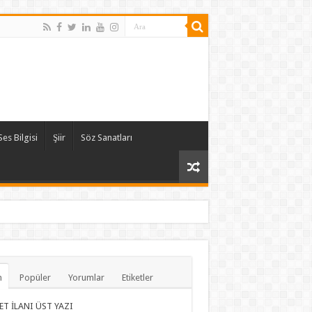
Ses Bilgisi
Şiir
Söz Sanatları
n
Popüler
Yorumlar
Etiketler
ET İLANI ÜST YAZI