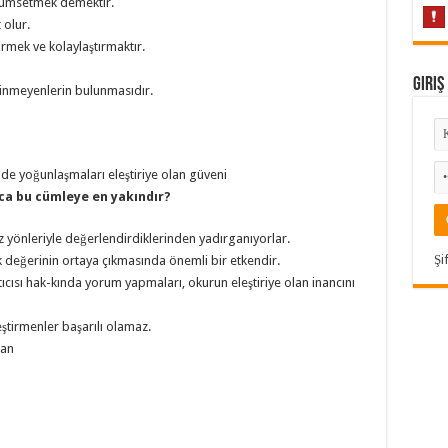
özümsetmek demektir.
 olur.
irmek ve kolaylaştırmaktır.
Giriş
bilinmeyenlerin bulunmasıdır.
nde yoğunlaşmaları eleştiriye olan güveni
ca bu cümleye en yakındır?
z yönleriyle değerlendirdiklerinden yadırganıyorlar.
Şi
ek değerinin ortaya çıkmasında önemli bir etkendir.
tıcısı hak-kında yorum yapmaları, okurun eleştiriye olan inancını
eştirmenler başarılı olamaz.
tan