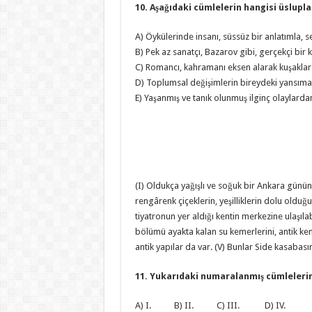
10. Aşağıdaki cümlelerin hangisi üslupla i
A) Öykülerinde insanı, süssüz bir anlatımla, 
B) Pek az sanatçı, Bazarov gibi, gerçekçi bir k
C) Romancı, kahramanı eksen alarak kuşaklar a
D) Toplumsal değişimlerin bireydeki yansımala
E) Yaşanmış ve tanık olunmuş ilginç olaylardan
(I) Oldukça yağışlı ve soğuk bir Ankara günün
rengârenk çiçeklerin, yeşilliklerin dolu oldu
tiyatronun yer aldığı kentin merkezine ulaşılab
bölümü ayakta kalan su kemerlerini, antik kentin
antik yapılar da var. (V) Bunlar Side kasabasını
11. Yukarıdaki numaralanmış cümlelerin 
A) I. B) II. C) III. D) IV. E