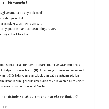
lgili bir yargıdır?
sevgi ve umutla besleyerek verdi.
arakter yaratabilir.
rasındaki çatışmayı işlemiştir.
rı yapıtlarının ana temasını oluşturuyor.
 oluşan bir kitap, bu.
den sonra, sıcak bir hava, baharın bitimi ve yazın müjdecisi
ğu Antalya otogarındayım. (II) Buradan yürünerek müze ve antik
ilinir. (III) Side yazılı sarı tabeladan sağa saptığımızda bir
 ilk tanıklarını gördük. (IV) Ayrıca tek tük kalan eski taş evler,
n kuruluşuna ait izler niteliğinde.
hangisinde karşıt durumlar bir arada verilmiştir?
) V.