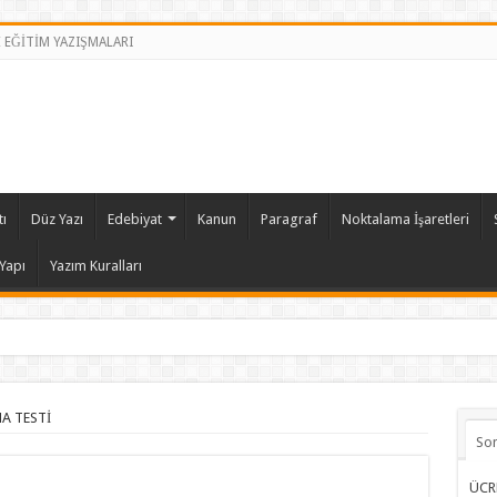
İ EĞİTİM YAZIŞMALARI
ı
Düz Yazı
Edebiyat
Kanun
Paragraf
Noktalama İşaretleri
Yapı
Yazım Kuralları
A TESTİ
So
ÜCR