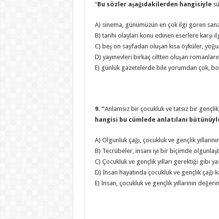
“
Bu sözler aşağıdakilerden hangisiyle
s
A) sinema, günümüzün en çok ilgi gören san
B) tarihi olayları konu edinen eserlere karşı il
C) beş on sayfadan oluşan kısa öyküler, yoğu
D) yayınevleri birkaç ciltten oluşan romanlar
E) günlük gazetelerde bile yorumdan çok, bol 
9. “
Anlamsız bir çocukluk ve tatsız bir gençlik
hangisi bu cümlede anlatılanı bütünüyl
A) Olgunluk çağı, çocukluk ve gençlik yıllarının
B) Tecrübeler, insanı iyi bir biçimde olgunlaştı
C) Çocukluk ve gençlik yılları gerektiği gibi y
D) İnsan hayatında çocukluk ve gençlik çağı 
E) İnsan, çocukluk ve gençlik yıllarının değerini