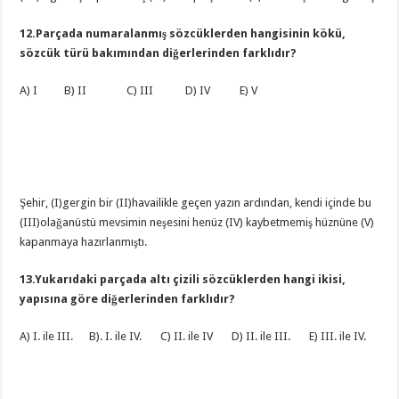
12.Parçada numaralanmış sözcüklerden hangisinin kökü,
sözcük türü bakımından diğerlerinden farklıdır?
A) I B) II C) III D) IV E) V
Şehir, (I)gergin bir (II)havailikle geçen yazın ardından, kendi içinde bu
(III)olağanüstü mevsimin neşesini henüz (IV) kaybetmemiş hüznüne (V)
kapanmaya hazırlanmıştı.
13.Yukarıdaki parçada altı çizili sözcüklerden hangi ikisi,
yapısına göre diğerlerinden farklıdır?
A) I. ile III. B). I. ile IV. C) II. ile IV D) II. ile III. E) III. ile IV.