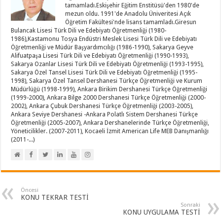
tamamladı.Eskişehir Eğitim Enstitüsü'den 1980'de
mezun oldu. 1991'de Anadolu Üniveritesi Açık
Öğretim Fakültesi'nde lisans tamamladı.Giresun
Bulancak Lisesi Türk Dili ve Edebiyatı Öğretmenliği (1980-
1986),Kastamonu Tosya Endüstri Meslek Lisesi Türk Dili ve Edebiyatı
Öğretmenliği ve Müdür Başyardımcılığı (1986-1990), Sakarya Geyve
Alifuatpaşa Lisesi Türk Dili ve Edebiyatı Öğretmenliği (1990-1993),
Sakarya Ozanlar Lisesi Türk Dili ve Edebiyatı Öğretmenliği (1993-1995),
Sakarya Özel Tansel Lisesi Türk Dili ve Edebiyatı Öğretmenliği (1995-
1998), Sakarya Özel Tansel Dershanesi Türkçe Öğretmenliği ve Kurum
Müdürlüğü (1998-1999), Ankara Birikim Dershanesi Türkçe Öğretmenliği
(1999-2000), Ankara Bilge 2000 Dershanesi Türkçe Öğretmenliği (2000-
2002), Ankara Çubuk Dershanesi Türkçe Öğretmenliği (2003-2005),
Ankara Seviye Dershanesi -Ankara Polatlı Sistem Dershanesi Türkçe
Öğretmenliği (2005-2007), Ankara Dershanelerinde Türkçe Öğretmenliği,
Yöneticilikler. (2007-2011), Kocaeli İzmit American Life MEB Danışmanlığı
(2011-...)
Öncesi
KONU TEKRAR TESTİ
Sonraki
KONU UYGULAMA TESTİ