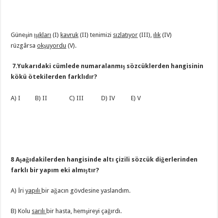
Güneşin
ışıkları
(I)
kavruk
(II) tenimizi
sızlatıyor
(III),
ılık
(IV)
rüzgârsa
okşuyordu
(V).
7.Yukarıdaki cümlede numaralanmış sözcüklerden hangisinin
kökü ötekilerden farklıdır?
A) I B) II C) III D) IV E) V
8 Aşağıdakilerden hangisinde altı çizili sözcük diğerlerinden
farklı bir yapım eki almıştır?
A) İri
yapılı
bir ağacın gövdesine yaslandım.
B) Kolu
sarılı
bir hasta, hemşireyi çağırdı.