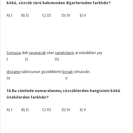
kökü, sözcük türü bakımından diğerlerinden farklıdır?
A) I B) II C) III D) IV E) V
Sonsuza
dek
yaşayacak
olan
sanatçıların
arzuladıkları şey
I II III
doğanın
tablosunun güzelliklerle
boyalı
olmasıdır.
IV V
16.Bu cümlede numaralanmış sözcüklerden hangisinin kökü
ötekilerden farklıdır?
A) I B) II C) III D) IV E) V