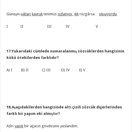
Güneşin
ışıkları
kavruk
tenimizi
sızlatıyor
,
ılık
rüzgârsa
okşuyordu
.
I II III IV V
17.Yukarıdaki cümlede numaralanmış sözcüklerden hangisinin
kökü ötekilerden farklıdır?
A) I B) II C) III D) IV E) V
18.Aşağıdakilerden hangisinde altı çizili sözcük diğerlerinden
farklı bir yapım eki almıştır?
A)İri
yapılı
bir ağacın gövdesine yaslandım.