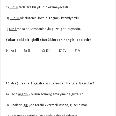
C)
Sürülü
tarlalara bu yıl ürün ekilmeyecekti
D)
Kurulu
bir düzenini bozup göçmek istemiyordu.
E)
Dizili
masalar, şamdanlarıyla güzel görünüyordu.
Yukarıdaki altı çizili sözcüklerden hangisi basittir?
9.
A) I B) II C) III D) IV E) V
10. Aşağıdaki altı çizili sözcüklerden hangisi basittir?
A) Saçın
ağarmış
, yüzün solmuş; ama yine de güzelsin.
B) Binaların
girişi
de ferahlık vermeli insana, güzel olmalı
C)
Zamanın
değerini bu yaşlarda daha iyi anlarsın.