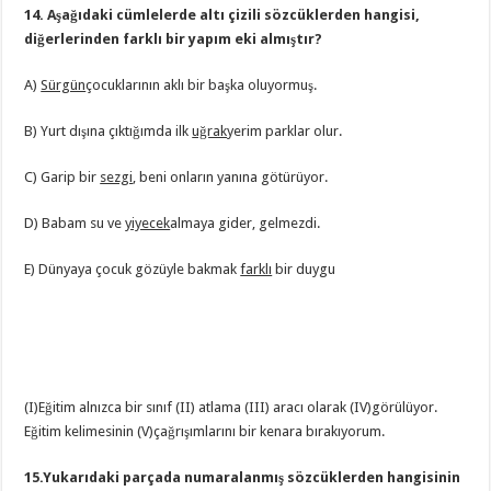
14. Aşağıdaki cümlelerde altı çizili sözcüklerden hangisi,
diğerlerinden farklı bir yapım eki almıştır?
A)
Sürgün
çocuklarının aklı bir başka oluyormuş.
B) Yurt dışına çıktığımda ilk
uğrak
yerim parklar olur.
C) Garip bir
sezgi
, beni onların yanına götürüyor.
D) Babam su ve
yiyecek
almaya gider, gelmezdi.
E) Dünyaya çocuk gözüyle bakmak
farklı
bir duygu
(I)Eğitim alnızca bir sınıf (II) atlama (III) aracı olarak (IV)görülüyor.
Eğitim kelimesinin (V)çağrışımlarını bir kenara bırakıyorum.
15.Yukarıdaki parçada numaralanmış sözcüklerden hangisinin