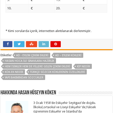
10.
C
20.
C
* Kimi sorularda içerik, internetten alıntılanarak derlenmiştir.
Etiketler
AD - EYLEM ÇEKIM EKLERI
AD – EYLEM KÖKLERI
HASAN HOCA ILE SINAVLARA HAZIRLIK
HEM İSIMLER HEM DE FILLERE GELEN ÇEKIM EKLERI
KIP NEDIR
KÖK-EK NEDIR
TÜRKÇE SÖZCÜK KÖKLERININ ÖZELLIKLERI
YAPI BAKIMINDAN SÖZCÜKLER
Hakkında Hasan Hüseyin KÖKEN
3 Ocak 1958'de Eskişehir Seyitgazi'de doğdu.
İlkokul,ortaokul ve Liseyi Eskişehir'de,Yüksek
öğrenimini Eskişehir ve İstanbul'da