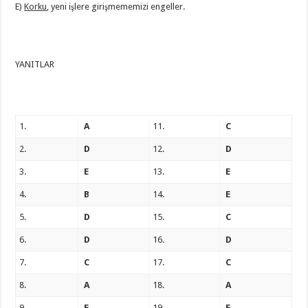
E)
Korku
, yeni işlere girişmememizi engeller.
YANITLAR
1.
A
11.
C
2.
D
12.
D
3.
E
13.
E
4.
B
14.
E
5.
D
15.
C
6.
D
16.
D
7.
C
17.
C
8.
A
18.
A
9.
E
19.
E