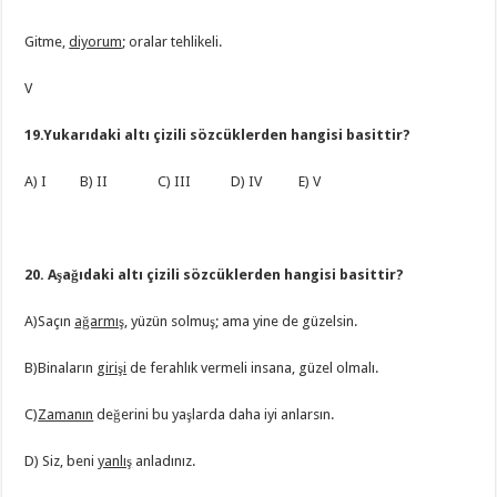
Gitme,
diyorum
; oralar tehlikeli.
V
19.Yukarıdaki altı çizili sözcüklerden hangisi basittir?
A) I B) II C) III D) IV E) V
20. Aşağıdaki altı çizili sözcüklerden hangisi basittir?
A)Saçın
ağarmış
, yüzün solmuş; ama yine de güzelsin.
B)Binaların
girişi
de ferahlık vermeli insana, güzel olmalı.
C)
Zamanın
değerini bu yaşlarda daha iyi anlarsın.
D) Siz, beni
yanlış
anladınız.