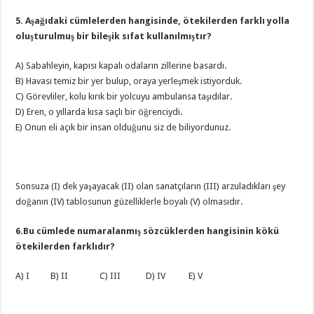
5. Aşağıdaki cümlelerden hangisinde, ötekilerden farklı yolla
oluşturulmuş bir bileşik sıfat kullanılmıştır?
A) Sabahleyin, kapısı kapalı odaların zillerine basardı.
B) Havası temiz bir yer bulup, oraya yerleşmek istiyorduk.
C) Görevliler, kolu kırık bir yolcuyu ambulansa taşıdılar.
D) Eren, o yıllarda kısa saçlı bir öğrenciydi.
E) Onun eli açık bir insan olduğunu siz de biliyordunuz.
Sonsuza (I) dek yaşayacak (II) olan sanatçıların (III) arzuladıkları şey
doğanın (IV) tablosunun güzelliklerle boyalı (V) olmasıdır.
6.Bu cümlede numaralanmış sözcüklerden hangisinin kökü
ötekilerden farklıdır?
A) I B) II C) III D) IV E) V