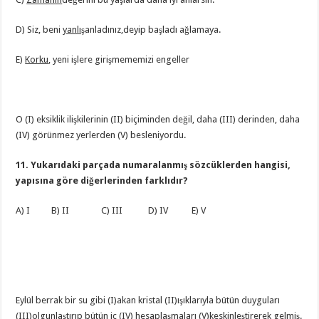
D) Siz, beni
yanlış
anladınız,deyip başladı ağlamaya.
E)
Korku
, yeni işlere girişmememizi engeller
O (I) eksiklik ilişkilerinin (II) biçiminden değil, daha (III) derinden, daha
(IV) görünmez yerlerden (V) besleniyordu.
11. Yukarıdaki parçada numaralanmış sözcüklerden hangisi,
yapısına göre diğerlerinden farklıdır?
A) I B) II C) III D) IV E) V
Eylül berrak bir su gibi (I)akan kristal (II)ışıklarıyla bütün duyguları
(III)olgunlaştırıp bütün iç (IV) hesaplaşmaları (V)keskinleştirerek gelmiş.