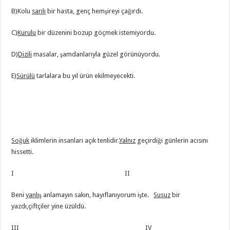
B)Kolu
sarılı
bir hasta, genç hemşireyi çağırdı.
C)
Kurulu
bir düzenini bozup göçmek istemiyordu.
D)
Dizili
masalar, şamdanlarıyla güzel görünüyordu.
E)
Sürülü
tarlalara bu yıl ürün ekilmeyecekti.
Soğuk
iklimlerin insanları açık tenlidir.
Yalnız
geçirdiği günlerin acısını
hissetti.
I II
Beni
yanlış
anlamayın sakın, hayıflanıyorum işte.
Susuz
bir
yazdı,çiftçiler yine üzüldü.
III IV