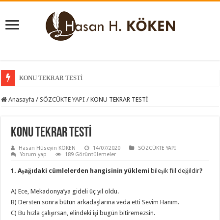
KONU TEKRAR TESTİ
Anasayfa
/
SÖZCÜKTE YAPI
/
KONU TEKRAR TESTİ
KONU TEKRAR TESTİ
Hasan Hüseyin KÖKEN
14/07/2020
SÖZCÜKTE YAPI
Yorum yap
189 Görüntülemeler
1. Aşağıdaki cümlelerden hangisinin yüklemi
bileşik fiil değildir
?
A) Ece, Mekadonya’ya gideli üç yıl oldu.
B) Dersten sonra bütün arkadaşlarına veda etti Sevim Hanım.
C) Bu hızla çalışırsan, elindeki işi bugün bitiremezsin.