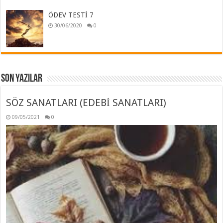
ÖDEV TESTİ 7
30/06/2020
0
sON yAZILAR
SÖZ SANATLARI (EDEBİ SANATLARI)
09/05/2021
0