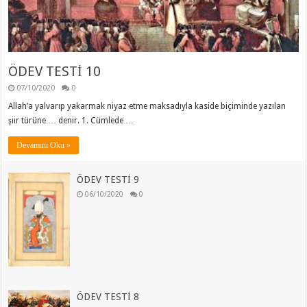
ÖDEV TESTİ 10
07/10/2020
0
Allah’a yalvarıp yakarmak niyaz etme maksadıyla kaside biçiminde yazılan
şiir türüne … denir. 1. Cümlede …
Devamını Oku »
ÖDEV TESTİ 9
06/10/2020
0
ÖDEV TESTİ 8