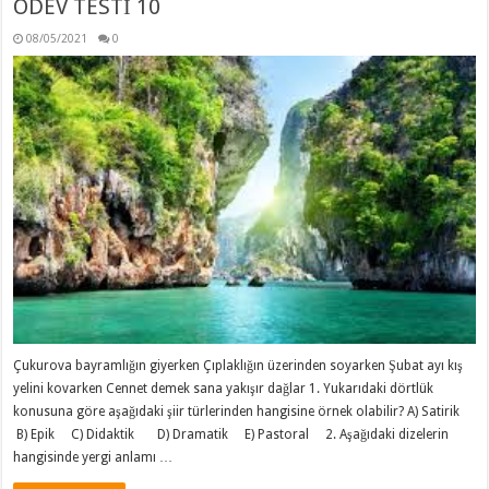
ÖDEV TESTİ 10
08/05/2021
0
Çukurova bayramlığın giyerken Çıplaklığın üzerinden soyarken Şubat ayı kış
yelini kovarken Cennet demek sana yakışır dağlar 1. Yukarıdaki dörtlük
konusuna göre aşağıdaki şiir türlerinden hangisine örnek olabilir? A) Satirik
B) Epik C) Didaktik D) Dramatik E) Pastoral 2. Aşağıdaki dizelerin
hangisinde yergi anlamı …