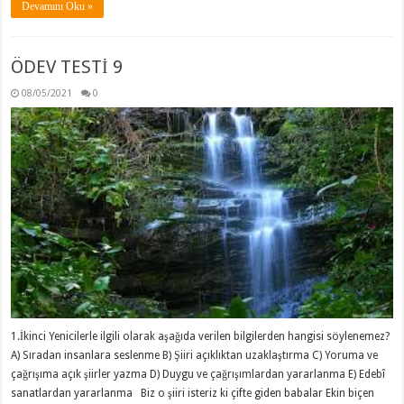
Devamını Oku »
ÖDEV TESTİ 9
08/05/2021
0
1.İkinci Yenicilerle ilgili olarak aşağıda verilen bilgilerden hangisi söylenemez?
A) Sıradan insanlara seslenme B) Şiiri açıklıktan uzaklaştırma C) Yoruma ve
çağrışıma açık şiirler yazma D) Duygu ve çağrışımlardan yararlanma E) Edebî
sanatlardan yararlanma Biz o şiiri isteriz ki çifte giden babalar Ekin biçen