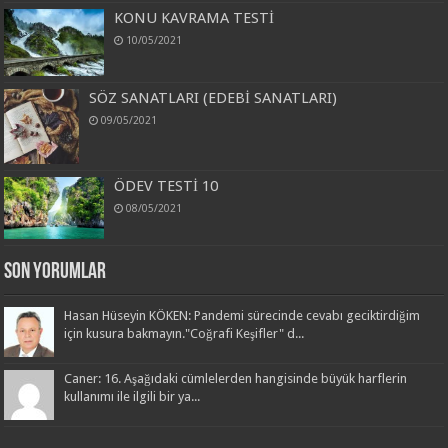
KONU KAVRAMA TESTİ
10/05/2021
SÖZ SANATLARI (EDEBİ SANATLARI)
09/05/2021
ÖDEV TESTİ 10
08/05/2021
Son Yorumlar
Hasan Hüseyin KÖKEN: Pandemi sürecinde cevabı geciktirdiğim
için kusura bakmayın."Coğrafi Keşifler" d...
Caner: 16. Aşağıdaki cümlelerden hangisinde büyük harflerin
kullanımı ile ilgili bir ya...