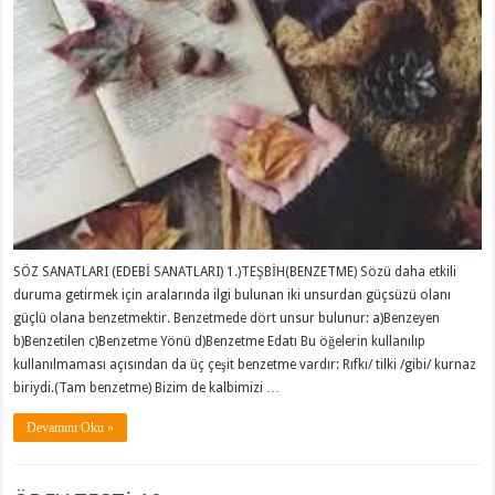
SÖZ SANATLARI (EDEBİ SANATLARI) 1.)TEŞBİH(BENZETME) Sözü daha etkili
duruma getirmek için aralarında ilgi bulunan iki unsurdan güçsüzü olanı
güçlü olana benzetmektir. Benzetmede dört unsur bulunur: a)Benzeyen
b)Benzetilen c)Benzetme Yönü d)Benzetme Edatı Bu öğelerin kullanılıp
kullanılmaması açısından da üç çeşit benzetme vardır: Rıfkı/ tilki /gibi/ kurnaz
biriydi.(Tam benzetme) Bizim de kalbimizi …
Devamını Oku »