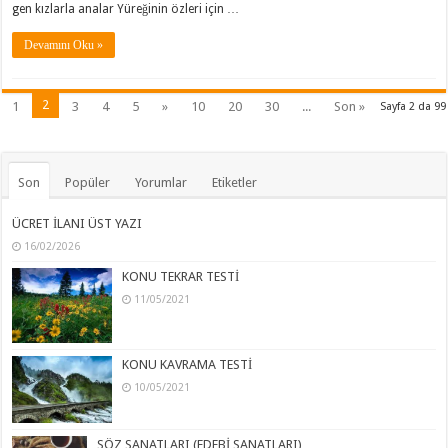
gen kızlarla analar Yüreğinin özleri için …
Devamını Oku »
2
1
3
4
5
»
10
20
30
...
Son »
Sayfa 2 da 99
Son
Popüler
Yorumlar
Etiketler
ÜCRET İLANI ÜST YAZI
16/02/2026
KONU TEKRAR TESTİ
11/05/2021
KONU KAVRAMA TESTİ
10/05/2021
SÖZ SANATLARI (EDEBİ SANATLARI)