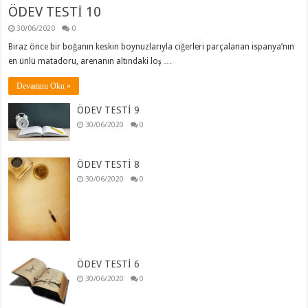
ÖDEV TESTİ 10
30/06/2020
0
Biraz önce bir boğanın keskin boynuzlarıyla ciğerleri parçalanan ispanya’nın
en ünlü matadoru, arenanın altındaki loş …
Devamını Oku »
ÖDEV TESTİ 9
30/06/2020
0
ÖDEV TESTİ 8
30/06/2020
0
ÖDEV TESTİ 6
30/06/2020
0