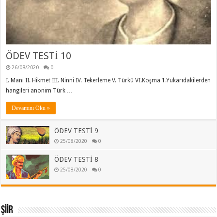
ÖDEV TESTİ 10
26/08/2020
0
I. Mani II. Hikmet III. Ninni IV. Tekerleme V. Türkü VI.Koşma 1.Yukarıdakilerden
hangileri anonim Türk …
Devamını Oku »
ÖDEV TESTİ 9
25/08/2020
0
ÖDEV TESTİ 8
25/08/2020
0
ŞİİR