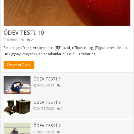
ÖDEV TESTİ 10
04/08/2020
2
Benim için (I)herşeyi söylediler: (II)Filozof, (III)pisikolog, (IV)putperest dediler.
Hoş (V)sayılmayacak adlar takanlar bile oldu. 1.Yukarıda …
Devamını Oku »
ÖDEV TESTİ 9
04/08/2020
0
ÖDEV TESTİ 8
04/08/2020
0
ÖDEV TESTİ 7
04/08/2020
0