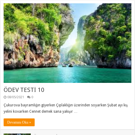
ÖDEV TESTİ 10
08/05/2021
0
Çukurova bayramlığın giyerken Çıplaklığın üzerinden soyarken Şubat ayı kış
yelini kovarken Cennet demek sana yakışır …
Devamını Oku »